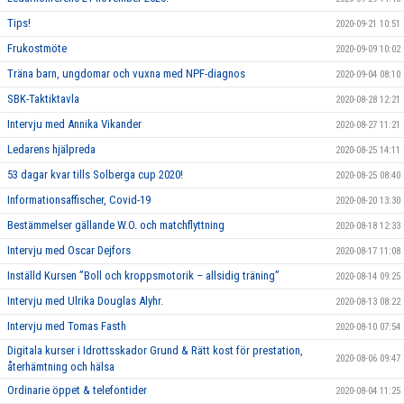
Tips!
2020-09-21 10:51
Frukostmöte
2020-09-09 10:02
Träna barn, ungdomar och vuxna med NPF-diagnos
2020-09-04 08:10
SBK-Taktiktavla
2020-08-28 12:21
Intervju med Annika Vikander
2020-08-27 11:21
Ledarens hjälpreda
2020-08-25 14:11
53 dagar kvar tills Solberga cup 2020!
2020-08-25 08:40
Informationsaffischer, Covid-19
2020-08-20 13:30
Bestämmelser gällande W.O. och matchflyttning
2020-08-18 12:33
Intervju med Oscar Dejfors
2020-08-17 11:08
Inställd Kursen ”Boll och kroppsmotorik – allsidig träning”
2020-08-14 09:25
Intervju med Ulrika Douglas Alyhr.
2020-08-13 08:22
Intervju med Tomas Fasth
2020-08-10 07:54
Digitala kurser i Idrottsskador Grund & Rätt kost för prestation,
2020-08-06 09:47
återhämtning och hälsa
Ordinarie öppet & telefontider
2020-08-04 11:25