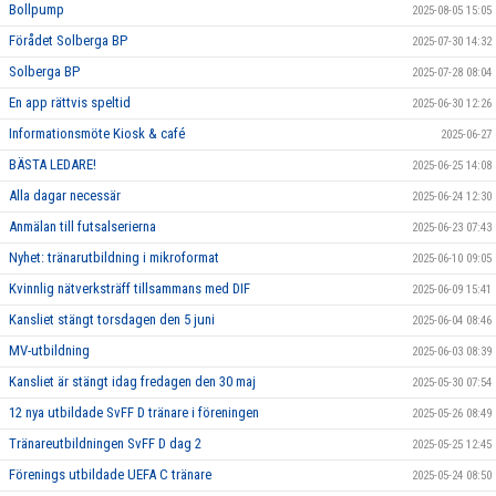
Bollpump
2025-08-05 15:05
Förådet Solberga BP
2025-07-30 14:32
Solberga BP
2025-07-28 08:04
En app rättvis speltid
2025-06-30 12:26
Informationsmöte Kiosk & café
2025-06-27
BÄSTA LEDARE!
2025-06-25 14:08
Alla dagar necessär
2025-06-24 12:30
Anmälan till futsalserierna
2025-06-23 07:43
Nyhet: tränarutbildning i mikroformat
2025-06-10 09:05
Kvinnlig nätverksträff tillsammans med DIF
2025-06-09 15:41
Kansliet stängt torsdagen den 5 juni
2025-06-04 08:46
MV-utbildning
2025-06-03 08:39
Kansliet är stängt idag fredagen den 30 maj
2025-05-30 07:54
12 nya utbildade SvFF D tränare i föreningen
2025-05-26 08:49
Tränareutbildningen SvFF D dag 2
2025-05-25 12:45
Förenings utbildade UEFA C tränare
2025-05-24 08:50