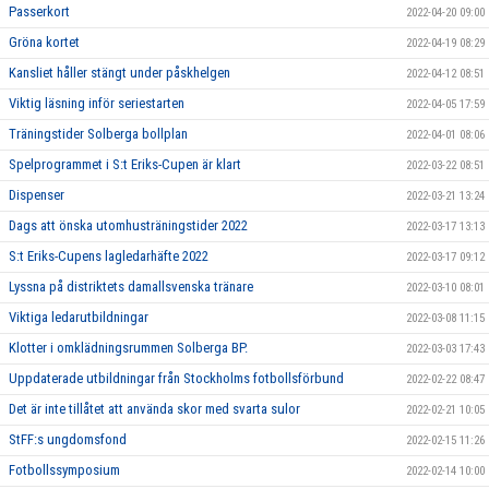
Passerkort
2022-04-20 09:00
Gröna kortet
2022-04-19 08:29
Kansliet håller stängt under påskhelgen
2022-04-12 08:51
Viktig läsning inför seriestarten
2022-04-05 17:59
Träningstider Solberga bollplan
2022-04-01 08:06
Spelprogrammet i S:t Eriks-Cupen är klart
2022-03-22 08:51
Dispenser
2022-03-21 13:24
Dags att önska utomhusträningstider 2022
2022-03-17 13:13
S:t Eriks-Cupens lagledarhäfte 2022
2022-03-17 09:12
Lyssna på distriktets damallsvenska tränare
2022-03-10 08:01
Viktiga ledarutbildningar
2022-03-08 11:15
Klotter i omklädningsrummen Solberga BP.
2022-03-03 17:43
Uppdaterade utbildningar från Stockholms fotbollsförbund
2022-02-22 08:47
Det är inte tillåtet att använda skor med svarta sulor
2022-02-21 10:05
StFF:s ungdomsfond
2022-02-15 11:26
Fotbollssymposium
2022-02-14 10:00