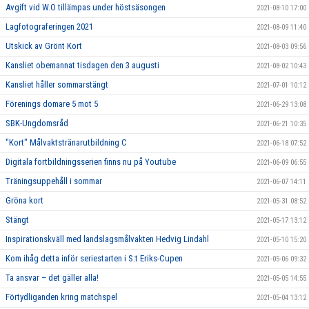
Avgift vid W.O tillämpas under höstsäsongen
2021-08-10 17:00
Lagfotograferingen 2021
2021-08-09 11:40
Utskick av Grönt Kort
2021-08-03 09:56
Kansliet obemannat tisdagen den 3 augusti
2021-08-02 10:43
Kansliet håller sommarstängt
2021-07-01 10:12
Förenings domare 5 mot 5
2021-06-29 13:08
SBK-Ungdomsråd
2021-06-21 10:35
"Kort" Målvaktstränarutbildning C
2021-06-18 07:52
Digitala fortbildningsserien finns nu på Youtube
2021-06-09 06:55
Träningsuppehåll i sommar
2021-06-07 14:11
Gröna kort
2021-05-31 08:52
Stängt
2021-05-17 13:12
Inspirationskväll med landslagsmålvakten Hedvig Lindahl
2021-05-10 15:20
Kom ihåg detta inför seriestarten i S:t Eriks-Cupen
2021-05-06 09:32
Ta ansvar – det gäller alla!
2021-05-05 14:55
Förtydliganden kring matchspel
2021-05-04 13:12