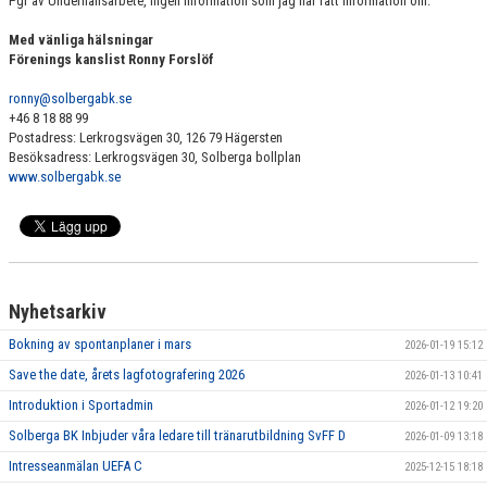
Pgr av Underhållsarbete, ingen information som jag har fått information om.
Med vänliga hälsningar
Förenings kanslist Ronny Forslöf
ronny@solbergabk.se
+46 8 18 88 99
Postadress: Lerkrogsvägen 30, 126 79 Hägersten
Besöksadress: Lerkrogsvägen 30, Solberga bollplan
www.solbergabk.se
Nyhetsarkiv
Bokning av spontanplaner i mars
2026-01-19 15:12
Save the date, årets lagfotografering 2026
2026-01-13 10:41
Introduktion i Sportadmin
2026-01-12 19:20
Solberga BK Inbjuder våra ledare till tränarutbildning SvFF D
2026-01-09 13:18
Intresseanmälan UEFA C
2025-12-15 18:18