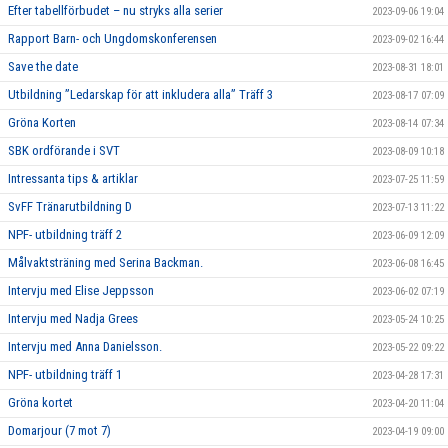
Efter tabellförbudet – nu stryks alla serier
2023-09-06 19:04
Rapport Barn- och Ungdomskonferensen
2023-09-02 16:44
Save the date
2023-08-31 18:01
Utbildning ”Ledarskap för att inkludera alla” Träff 3
2023-08-17 07:09
Gröna Korten
2023-08-14 07:34
SBK ordförande i SVT
2023-08-09 10:18
Intressanta tips & artiklar
2023-07-25 11:59
SvFF Tränarutbildning D
2023-07-13 11:22
NPF- utbildning träff 2
2023-06-09 12:09
Målvaktsträning med Serina Backman.
2023-06-08 16:45
Intervju med Elise Jeppsson
2023-06-02 07:19
Intervju med Nadja Grees
2023-05-24 10:25
Intervju med Anna Danielsson.
2023-05-22 09:22
NPF- utbildning träff 1
2023-04-28 17:31
Gröna kortet
2023-04-20 11:04
Domarjour (7 mot 7)
2023-04-19 09:00