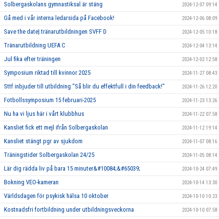
Solbergaskolans gymnastiksal är stäng
2024-12-07 09:14
Gå med i vår interna ledarsida på Facebook!
2024-12-06 08:09
Save the date| tränarutbildningen SVFF D
2024-12-05 10:18
Tränarutbildning UEFA C
2024-12-04 13:14
Jul fika efter träningen
2024-12-02 12:58
Symposium riktad till kvinnor 2025
2024-11-27 08:43
Sttf inbjuder till utbildning "Så blir du effektfull i din feedback!"
2024-11-26 12:20
Fotbollssymposium 15 februari-2025
2024-11-23 13:26
Nu ha vi ljus här i vårt klubbhus
2024-11-22 07:58
Kansliet fick ett mejl ifrån Solbergaskolan
2024-11-12 19:14
Kansliet stängt pgr av sjukdom
2024-11-07 08:16
Träningstider Solbergaskolan 24/25
2024-11-05 08:14
Lär dig rädda liv på bara 15 minuter&#10084;&#65039;
2024-10-24 07:49
Bokning VEO-kameran
2024-10-14 13:30
Världsdagen för psykisk hälsa 10 oktober
2024-10-10 10:23
Kostnadsfri fortbildning under utbildningsveckorna
2024-10-10 07:58