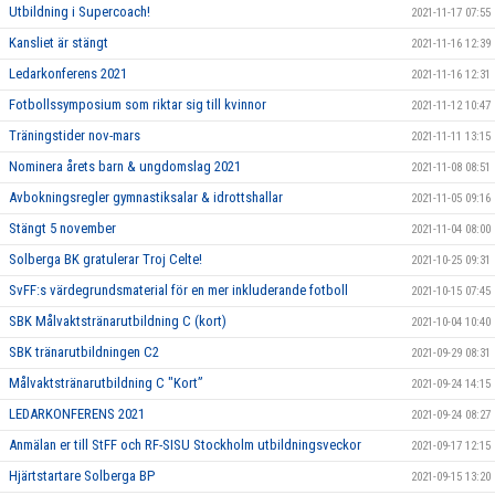
Utbildning i Supercoach!
2021-11-17 07:55
Kansliet är stängt
2021-11-16 12:39
Ledarkonferens 2021
2021-11-16 12:31
Fotbollssymposium som riktar sig till kvinnor
2021-11-12 10:47
Träningstider nov-mars
2021-11-11 13:15
Nominera årets barn & ungdomslag 2021
2021-11-08 08:51
Avbokningsregler gymnastiksalar & idrottshallar
2021-11-05 09:16
Stängt 5 november
2021-11-04 08:00
Solberga BK gratulerar Troj Celte!
2021-10-25 09:31
SvFF:s värdegrundsmaterial för en mer inkluderande fotboll
2021-10-15 07:45
SBK Målvaktstränarutbildning C (kort)
2021-10-04 10:40
SBK tränarutbildningen C2
2021-09-29 08:31
Målvaktstränarutbildning C "Kort”
2021-09-24 14:15
LEDARKONFERENS 2021
2021-09-24 08:27
Anmälan er till StFF och RF-SISU Stockholm utbildningsveckor
2021-09-17 12:15
Hjärtstartare Solberga BP
2021-09-15 13:20