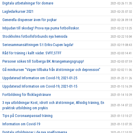
Digitala utbetalningar för domare
2021-02-26 11:35
Lagledarkurser 2021
2021-02-25 07:32
Generella dispenser även för pojkar
2021-02-24 09:18
Inbjudan till skodag! Prova nya puma fotbollsskor.
2021-02-22 13:25
Stockholms fotbollsförbunds nya hemsida
2021-02-22 10:04
Seriesammansättningen S:t Eriks-Cupen lagda!
2021-02-19 08:43
Råd för träning i kallt väder. SVFF,STFF
2021-02-03 14:41
Personer sökes till Solberga BK Arrangemangsgrupp!
2021-02-03 07:59
Gå minikursen "Vägen tillbaka från ätstörningar och depression"
2021-02-02 11:06
Uppdaterad Information om Covid-19, 2021-01-25
2021-01-25 11:26
Uppdaterad Information om Covid-19, 2021-01-15
2021-01-15 16:39
Fortbildning för flicklagstränare
2021-01-14 10:39
3 nya utbildningar Kost, idrott och ätstörningar, Allsidig träning, En
2021-01-14 07:22
praktisk utbildning om psykis
Tips på Coronaanpassad träning
2021-01-13 10:27
Information om Covid-19
2021-01-13 07:35
Digitala utbildningar i de nya spelformerna
2021-01-12 10:55