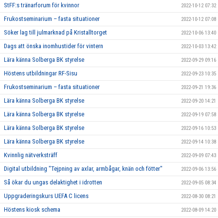
StFF:s tränarforum för kvinnor
2022-10-12 07:32
Frukostseminarium – fasta situationer
2022-10-12 07:08
Söker lag till julmarknad på Kristalltorget
2022-10-06 13:40
Dags att önska inomhustider för vintern
2022-10-03 13:42
Lära känna Solberga BK styrelse
2022-09-29 09:16
Höstens utbildningar RF-Sisu
2022-09-23 10:35
Frukostseminarium – fasta situationer
2022-09-21 19:36
Lära känna Solberga BK styrelse
2022-09-20 14:21
Lära känna Solberga BK styrelse
2022-09-19 07:58
Lära känna Solberga BK styrelse
2022-09-16 10:53
Lära känna Solberga BK styrelse
2022-09-14 10:38
Kvinnlig nätverksträff
2022-09-09 07:43
Digital utbildning "Tejpning av axlar, armbågar, knän och fötter"
2022-09-06 13:56
Så ökar du ungas delaktighet i idrotten
2022-09-05 08:34
Uppgraderingskurs UEFA C licens
2022-08-30 08:21
Höstens kiosk schema
2022-08-09 14:20