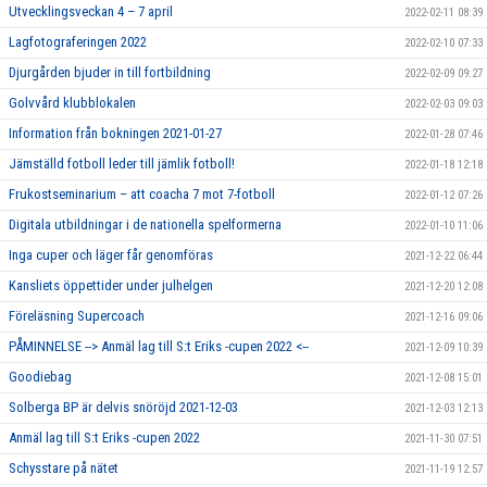
Utvecklingsveckan 4 – 7 april
2022-02-11 08:39
Lagfotograferingen 2022
2022-02-10 07:33
Djurgården bjuder in till fortbildning
2022-02-09 09:27
Golvvård klubblokalen
2022-02-03 09:03
Information från bokningen 2021-01-27
2022-01-28 07:46
Jämställd fotboll leder till jämlik fotboll!
2022-01-18 12:18
Frukostseminarium – att coacha 7 mot 7-fotboll
2022-01-12 07:26
Digitala utbildningar i de nationella spelformerna
2022-01-10 11:06
Inga cuper och läger får genomföras
2021-12-22 06:44
Kansliets öppettider under julhelgen
2021-12-20 12:08
Föreläsning Supercoach
2021-12-16 09:06
PÅMINNELSE --> Anmäl lag till S:t Eriks -cupen 2022 <--
2021-12-09 10:39
Goodiebag
2021-12-08 15:01
Solberga BP är delvis snöröjd 2021-12-03
2021-12-03 12:13
Anmäl lag till S:t Eriks -cupen 2022
2021-11-30 07:51
Schysstare på nätet
2021-11-19 12:57