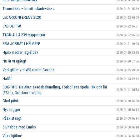
2020-04-24 18:34
Teamväska – Idrottsskadeväska
2020-04-24 15:59
LEDARKONFERENS 2020
2020-04-23 10:09
LÄS DETTA!
2020-04-22 16:31
TACK ALLA 239 supportrar
2020-04-22 16:05
BRA JOBBAT I HELGEN!
2020-04-21 10:33
Hjälp med er lag-sida?
2020-04-20 13:35
Nu är vi igång!
2020-04-20 07:56
Vad gäller vid WO under Corona.
2020-04-15 10:50
Hallå!!
2020-04-13 12:54
SBK-TIPS 1-3 Akut skadebehandling, Fotbollens spela, lek och lär
2020-04-11 10:33
(FSLL), Outdoor training
Glad påsk
2020-04-10 16:58
Nya loggor
2020-04-10 16:12
Påsk stängt
2020-04-09 16:14
5 Snabba med Emilio
2020-04-08 16:10
Vilka hjältar!
2020-04-06 16:08