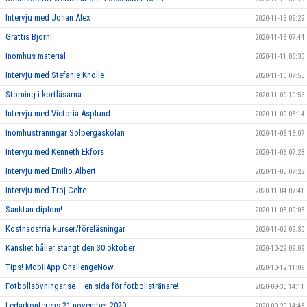
Intervju med Johan Alex
2020-11-16 09:29
Grattis Björn!
2020-11-13 07:44
Inomhus material
2020-11-11 08:35
Intervju med Stefanie Knolle
2020-11-10 07:55
Störning i kortläsarna
2020-11-09 10:56
Intervju med Victoria Asplund
2020-11-09 08:14
Inomhusträningar Solbergaskolan
2020-11-06 13:07
Intervju med Kenneth Ekfors
2020-11-06 07:28
Intervju med Emilio Albert
2020-11-05 07:22
Intervju med Troj Celte.
2020-11-04 07:41
Sanktan diplom!
2020-11-03 09:03
Kostnadsfria kurser/föreläsningar
2020-11-02 09:30
Kansliet håller stängt den 30 oktober
2020-10-29 09:09
Tips! MobilApp ChallengeNow
2020-10-12 11:09
Fotbollsövningar.se – en sida för fotbollstränare!
2020-09-30 14:11
Ledarkonferens 21 november 2020.
2020-09-29 14:48