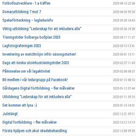
Fotbollsutvecklare - 1:a träffen
2023-04-13 22:04
Domarutbildning 7 mot 7
2023-04-05 09:33
Spelarförteckning – lagledarinfo
2023-03-30 18:43
Viktig utbildning ”Ledarskap för att inkludera alla”
2023-03-26 18:38
Träningstider Solberga bollplan 2023
2023-03-17 11:27
Lagfotograferingen 2023
2023-03-13 13:41
Inventering av matchtröjor inför säsongstarten!
2023-03-01 13:11
Dags att önska utomhusträningstider 2023
2023-02-27 11:43
Påminnelse om vår lagaktivitet
2023-02-08 08:37
Bli medlem i vår ledargrupp på Facebook!
2023-01-16 08:16
Gårdagens Digital fortbildning – fler målvakter
2023-01-12 07:44
Utbildning ”Ledarskap för att inkludera alla”
2023-01-11 09:10
Det kommer att lysa :-)
2023-01-10 18:01
Julstängt
2022-12-21 09:11
Digital fortbildning – fler målvakter
2022-12-12 13:19
Första hjälpen och akut skadebehandling
2022-12-08 09:39