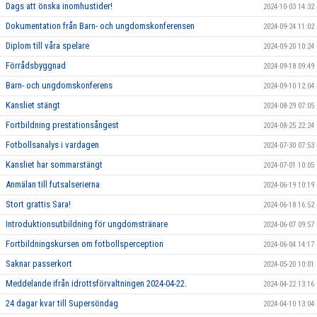
Dags att önska inomhustider!
2024-10-03 14:32
Dokumentation från Barn- och ungdomskonferensen
2024-09-24 11:02
Diplom till våra spelare
2024-09-20 10:24
Förrådsbyggnad
2024-09-18 09:49
Barn- och ungdomskonferens
2024-09-10 12:04
Kansliet stängt
2024-08-29 07:05
Fortbildning prestationsångest
2024-08-25 22:24
Fotbollsanalys i vardagen
2024-07-30 07:53
Kansliet har sommarstängt
2024-07-01 10:05
Anmälan till futsalserierna
2024-06-19 10:19
Stort grattis Sara!
2024-06-18 16:52
Introduktionsutbildning för ungdomstränare
2024-06-07 09:57
Fortbildningskursen om fotbollsperception
2024-06-04 14:17
Saknar passerkort
2024-05-20 10:01
Meddelande ifrån idrottsförvaltningen 2024-04-22.
2024-04-22 13:16
24 dagar kvar till Supersöndag
2024-04-10 13:04