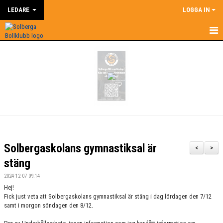
LEDARE
LOGGA IN
HEM
LEDARE
NYHETER
SUPERCOACH
KALENDER
Solbergaskolans gymnastiksal är
<
>
DOKUMENT
stäng
2024-12-07 09:14
KONTAKT
Hej!
Fick just veta att Solbergaskolans gymnastiksal är stäng i dag lördagen den 7/12
BILDGALLERI
samt i morgon söndagen den 8/12.
ÅRSHJUL