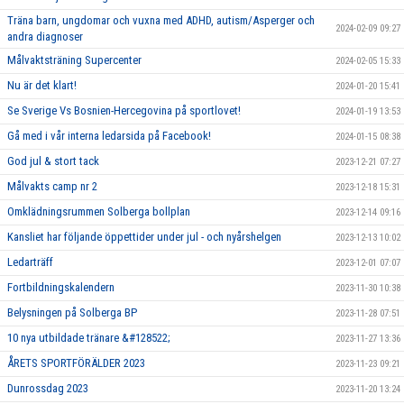
Träna barn, ungdomar och vuxna med ADHD, autism/Asperger och
2024-02-09 09:27
andra diagnoser
Målvaktsträning Supercenter
2024-02-05 15:33
Nu är det klart!
2024-01-20 15:41
Se Sverige Vs Bosnien-Hercegovina på sportlovet!
2024-01-19 13:53
Gå med i vår interna ledarsida på Facebook!
2024-01-15 08:38
God jul & stort tack
2023-12-21 07:27
Målvakts camp nr 2
2023-12-18 15:31
Omklädningsrummen Solberga bollplan
2023-12-14 09:16
Kansliet har följande öppettider under jul - och nyårshelgen
2023-12-13 10:02
Ledarträff
2023-12-01 07:07
Fortbildningskalendern
2023-11-30 10:38
Belysningen på Solberga BP
2023-11-28 07:51
10 nya utbildade tränare &#128522;
2023-11-27 13:36
ÅRETS SPORTFÖRÄLDER 2023
2023-11-23 09:21
Dunrossdag 2023
2023-11-20 13:24