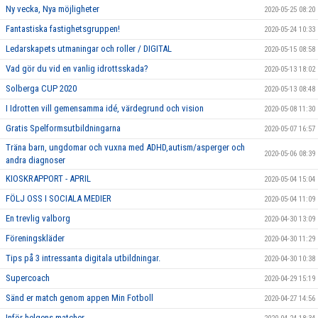
Ny vecka, Nya möjligheter
2020-05-25 08:20
Fantastiska fastighetsgruppen!
2020-05-24 10:33
Ledarskapets utmaningar och roller / DIGITAL
2020-05-15 08:58
Vad gör du vid en vanlig idrottsskada?
2020-05-13 18:02
Solberga CUP 2020
2020-05-13 08:48
I Idrotten vill gemensamma idé, värdegrund och vision
2020-05-08 11:30
Gratis Spelformsutbildningarna
2020-05-07 16:57
Träna barn, ungdomar och vuxna med ADHD,autism/asperger och
2020-05-06 08:39
andra diagnoser
KIOSKRAPPORT - APRIL
2020-05-04 15:04
FÖLJ OSS I SOCIALA MEDIER
2020-05-04 11:09
En trevlig valborg
2020-04-30 13:09
Föreningskläder
2020-04-30 11:29
Tips på 3 intressanta digitala utbildningar.
2020-04-30 10:38
Supercoach
2020-04-29 15:19
Sänd er match genom appen Min Fotboll
2020-04-27 14:56
Inför helgens matcher