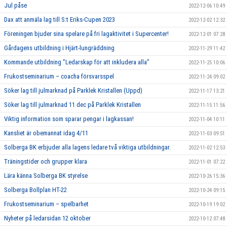
Jul påse
2022-12-06 10:49
Dax att anmäla lag till S:t Eriks-Cupen 2023
2022-12-02 12:32
Föreningen bjuder sina spelare på fri lagaktivitet i Supercenter!
2022-12-01 07:28
Gårdagens utbildning i Hjärt-lungräddning
2022-11-29 11:42
Kommande utbildning ”Ledarskap för att inkludera alla”
2022-11-25 10:06
Frukostseminarium – coacha försvarsspel
2022-11-24 09:02
Söker lag till julmarknad på Parklek Kristallen (Uppd)
2022-11-17 13:21
Söker lag till julmarknad 11 dec på Parklek Kristallen
2022-11-15 11:56
Viktig information som sparar pengar i lagkassan!
2022-11-04 10:11
Kansliet är obemannat idag 4/11
2022-11-03 09:51
Solberga BK erbjuder alla lagens ledare två viktiga utbildningar.
2022-11-02 12:53
Träningstider och grupper klara
2022-11-01 07:22
Lära känna Solberga BK styrelse
2022-10-26 15:36
Solberga Bollplan HT-22
2022-10-24 09:15
Frukostseminarium – spelbarhet
2022-10-19 19:02
Nyheter på ledarsidan 12 oktober
2022-10-12 07:48