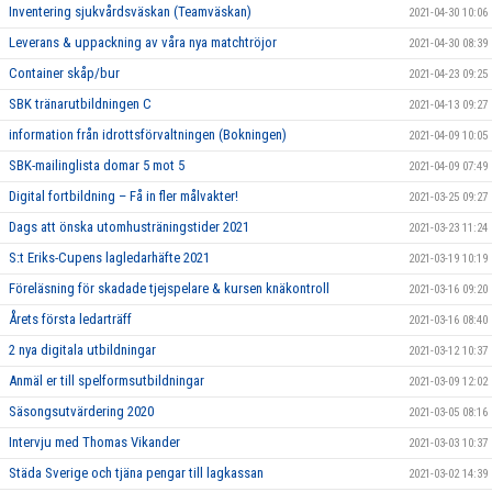
Inventering sjukvårdsväskan (Teamväskan)
2021-04-30 10:06
Leverans & uppackning av våra nya matchtröjor
2021-04-30 08:39
Container skåp/bur
2021-04-23 09:25
SBK tränarutbildningen C
2021-04-13 09:27
information från idrottsförvaltningen (Bokningen)
2021-04-09 10:05
SBK-mailinglista domar 5 mot 5
2021-04-09 07:49
Digital fortbildning – Få in fler målvakter!
2021-03-25 09:27
Dags att önska utomhusträningstider 2021
2021-03-23 11:24
S:t Eriks-Cupens lagledarhäfte 2021
2021-03-19 10:19
Föreläsning för skadade tjejspelare & kursen knäkontroll
2021-03-16 09:20
Årets första ledarträff
2021-03-16 08:40
2 nya digitala utbildningar
2021-03-12 10:37
Anmäl er till spelformsutbildningar
2021-03-09 12:02
Säsongsutvärdering 2020
2021-03-05 08:16
Intervju med Thomas Vikander
2021-03-03 10:37
Städa Sverige och tjäna pengar till lagkassan
2021-03-02 14:39