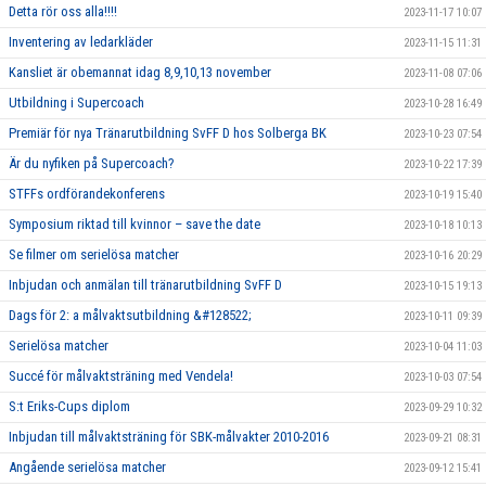
Detta rör oss alla!!!!
2023-11-17 10:07
Inventering av ledarkläder
2023-11-15 11:31
Kansliet är obemannat idag 8,9,10,13 november
2023-11-08 07:06
Utbildning i Supercoach
2023-10-28 16:49
Premiär för nya Tränarutbildning SvFF D hos Solberga BK
2023-10-23 07:54
Är du nyfiken på Supercoach?
2023-10-22 17:39
STFFs ordförandekonferens
2023-10-19 15:40
Symposium riktad till kvinnor – save the date
2023-10-18 10:13
Se filmer om serielösa matcher
2023-10-16 20:29
Inbjudan och anmälan till tränarutbildning SvFF D
2023-10-15 19:13
Dags för 2: a målvaktsutbildning &#128522;
2023-10-11 09:39
Serielösa matcher
2023-10-04 11:03
Succé för målvaktsträning med Vendela!
2023-10-03 07:54
S:t Eriks-Cups diplom
2023-09-29 10:32
Inbjudan till målvaktsträning för SBK-målvakter 2010-2016
2023-09-21 08:31
Angående serielösa matcher
2023-09-12 15:41