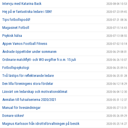
Intervju med Katarina Back
2020-08-04 10:53
Hej på er fantastiska ledare i SBK!
2020-07-23 09:45
Tips fotbollspodd!
2020-07-21 08:36
Magasinet Fotboll
2020-07-15 14:43
Psykisk hälsa
2020-07-13 08:55
Appen Vamos Football Fitness
2020-07-02 10:18
Ändrade öppettider under sommaren
2020-06-29 08:01
Ordinarie matchflytt- och WO-avgifter fr.o.m. 15 juli
2020-06-26 10:07
Fotbollspsykologi
2020-06-25 09:16
Två lästips för reflekterande ledare
2020-06-25 01:28
Den lilla föreningens stora fördelar
2020-06-12 18:29
Läsvärt om ledarskap och motivationsklimat
2020-06-04 12:30
Anmälan till futsalserierna 2020/2021
2020-05-31 12:37
Manual för livesändningar
2020-05-27 13:31
Domare sökes!
2020-05-26 09:29
Magnus Karlsson från idrottsförvaltningen på besök
2020-05-25 14:27