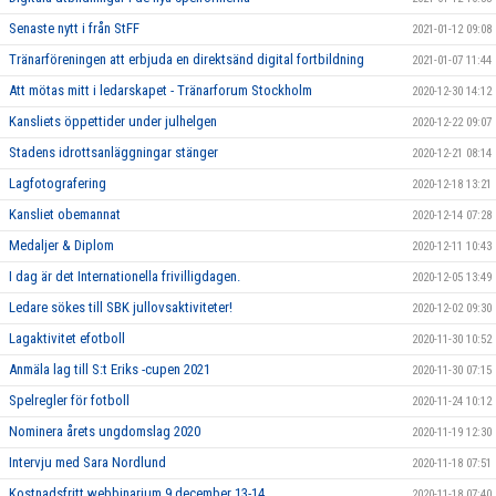
Senaste nytt i från StFF
2021-01-12 09:08
Tränarföreningen att erbjuda en direktsänd digital fortbildning
2021-01-07 11:44
Att mötas mitt i ledarskapet - Tränarforum Stockholm
2020-12-30 14:12
Kansliets öppettider under julhelgen
2020-12-22 09:07
Stadens idrottsanläggningar stänger
2020-12-21 08:14
Lagfotografering
2020-12-18 13:21
Kansliet obemannat
2020-12-14 07:28
Medaljer & Diplom
2020-12-11 10:43
I dag är det Internationella frivilligdagen.
2020-12-05 13:49
Ledare sökes till SBK jullovsaktiviteter!
2020-12-02 09:30
Lagaktivitet efotboll
2020-11-30 10:52
Anmäla lag till S:t Eriks -cupen 2021
2020-11-30 07:15
Spelregler för fotboll
2020-11-24 10:12
Nominera årets ungdomslag 2020
2020-11-19 12:30
Intervju med Sara Nordlund
2020-11-18 07:51
Kostnadsfritt webbinarium 9 december 13-14
2020-11-18 07:40