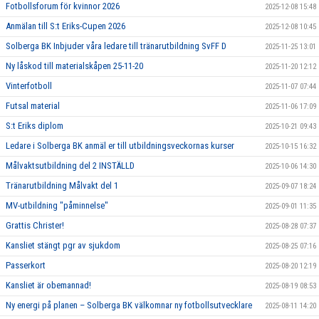
Fotbollsforum för kvinnor 2026
2025-12-08 15:48
Anmälan till S:t Eriks-Cupen 2026
2025-12-08 10:45
Solberga BK Inbjuder våra ledare till tränarutbildning SvFF D
2025-11-25 13:01
Ny låskod till materialskåpen 25-11-20
2025-11-20 12:12
Vinterfotboll
2025-11-07 07:44
Futsal material
2025-11-06 17:09
S:t Eriks diplom
2025-10-21 09:43
Ledare i Solberga BK anmäl er till utbildningsveckornas kurser
2025-10-15 16:32
Målvaktsutbildning del 2 INSTÄLLD
2025-10-06 14:30
Tränarutbildning Målvakt del 1
2025-09-07 18:24
MV-utbildning "påminnelse"
2025-09-01 11:35
Grattis Christer!
2025-08-28 07:37
Kansliet stängt pgr av sjukdom
2025-08-25 07:16
Passerkort
2025-08-20 12:19
Kansliet är obemannad!
2025-08-19 08:53
Ny energi på planen – Solberga BK välkomnar ny fotbollsutvecklare
2025-08-11 14:20