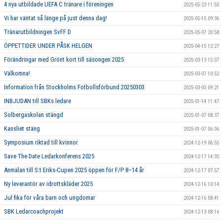
4 nya utbildade UEFA C tränare i föreningen
2025-05-23 11:50
Vi har väntat så länge på just denna dag!
2025-05-15 09:36
Tränarutbildningen SvFF D
2025-05-07 20:58
ÖPPETTIDER UNDER PÅSK HELGEN
2025-04-15 12:27
Förändringar med Grönt kort till säsongen 2025
2025-03-13 15:07
Välkomna!
2025-03-07 10:52
Information från Stockholms Fotbollsförbund 20250303
2025-03-03 09:21
INBJUDAN till SBKs ledare
2025-01-14 11:47
Solbergaskolan stängd
2025-01-07 08:37
Kansliet stäng
2025-01-07 06:06
Symposium riktad till kvinnor
2024-12-19 06:55
Save The Date Ledarkonferens 2025
2024-12-17 14:35
Anmälan till S:t Eriks-Cupen 2025 öppen för F/P 8–14 år
2024-12-17 07:57
Ny leverantör av idrottskläder 2025
2024-12-16 10:14
Jul fika för våra barn och ungdomar
2024-12-16 08:41
SBK Ledarcoachprojekt
2024-12-13 08:16