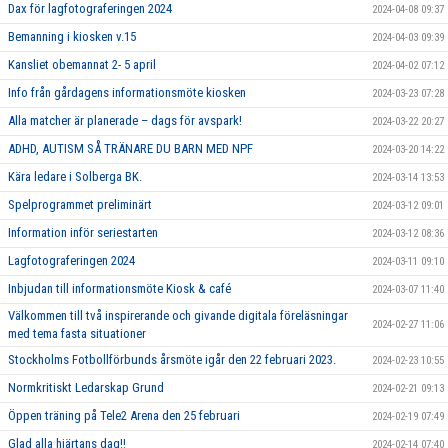
Dax för lagfotograferingen 2024
2024-04-08 09:37
Bemanning i kiosken v.15
2024-04-03 09:39
Kansliet obemannat 2- 5 april
2024-04-02 07:12
Info från gårdagens informationsmöte kiosken
2024-03-23 07:28
Alla matcher är planerade – dags för avspark!
2024-03-22 20:27
ADHD, AUTISM SÅ TRÄNARE DU BARN MED NPF
2024-03-20 14:22
Kära ledare i Solberga BK.
2024-03-14 13:53
Spelprogrammet preliminärt
2024-03-12 09:01
Information inför seriestarten
2024-03-12 08:36
Lagfotograferingen 2024
2024-03-11 09:10
Inbjudan till informationsmöte Kiosk & café
2024-03-07 11:40
Välkommen till två inspirerande och givande digitala föreläsningar
2024-02-27 11:06
med tema fasta situationer
Stockholms Fotbollförbunds årsmöte igår den 22 februari 2023.
2024-02-23 10:55
Normkritiskt Ledarskap Grund
2024-02-21 09:13
Öppen träning på Tele2 Arena den 25 februari
2024-02-19 07:49
Glad alla hjärtans dag!!
2024-02-14 07:40