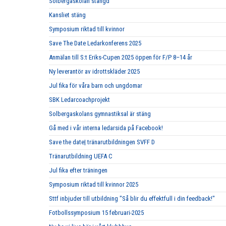
Solbergaskolan stängd
Kansliet stäng
Symposium riktad till kvinnor
Save The Date Ledarkonferens 2025
Anmälan till S:t Eriks-Cupen 2025 öppen för F/P 8–14 år
Ny leverantör av idrottskläder 2025
Jul fika för våra barn och ungdomar
SBK Ledarcoachprojekt
Solbergaskolans gymnastiksal är stäng
Gå med i vår interna ledarsida på Facebook!
Save the date| tränarutbildningen SVFF D
Tränarutbildning UEFA C
Jul fika efter träningen
Symposium riktad till kvinnor 2025
Sttf inbjuder till utbildning "Så blir du effektfull i din feedback!"
Fotbollssymposium 15 februari-2025