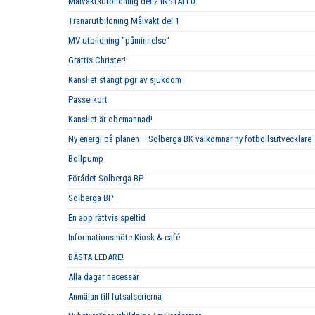
Målvaktsutbildning del 2 INSTÄLLD
Tränarutbildning Målvakt del 1
MV-utbildning "påminnelse"
Grattis Christer!
Kansliet stängt pgr av sjukdom
Passerkort
Kansliet är obemannad!
Ny energi på planen – Solberga BK välkomnar ny fotbollsutvecklare
Bollpump
Förådet Solberga BP
Solberga BP
En app rättvis speltid
Informationsmöte Kiosk & café
BÄSTA LEDARE!
Alla dagar necessär
Anmälan till futsalserierna