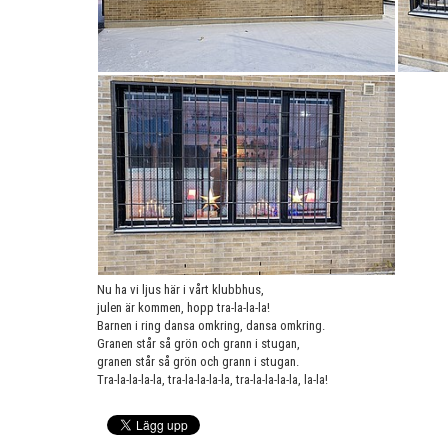
Nu ha vi ljus här i vårt klubbhus,
julen är kommen, hopp tra-la-la-la!
Barnen i ring dansa omkring, dansa omkring.
Granen står så grön och grann i stugan,
granen står så grön och grann i stugan.
Tra-la-la-la-la, tra-la-la-la-la, tra-la-la-la-la, la-la!