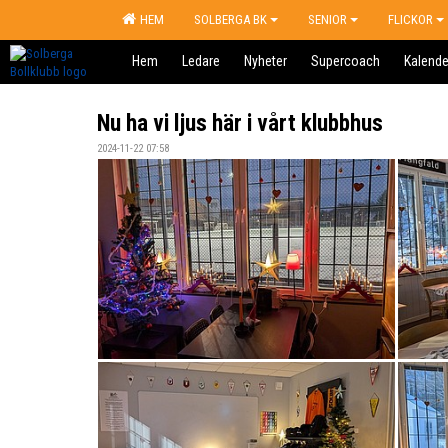
HEM
SOLBERGA BK
SENIOR
FLICKOR
Hem
Ledare
Nyheter
Supercoach
Kalende
Nu ha vi ljus här i vårt klubbhus
2024-11-22 07:58