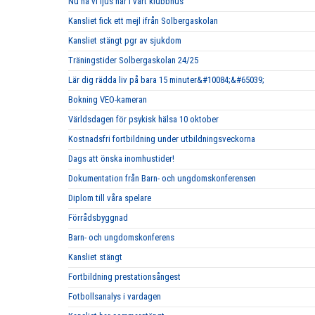
Nu ha vi ljus här i vårt klubbhus
Kansliet fick ett mejl ifrån Solbergaskolan
Kansliet stängt pgr av sjukdom
Träningstider Solbergaskolan 24/25
Lär dig rädda liv på bara 15 minuter&#10084;&#65039;
Bokning VEO-kameran
Världsdagen för psykisk hälsa 10 oktober
Kostnadsfri fortbildning under utbildningsveckorna
Dags att önska inomhustider!
Dokumentation från Barn- och ungdomskonferensen
Diplom till våra spelare
Förrådsbyggnad
Barn- och ungdomskonferens
Kansliet stängt
Fortbildning prestationsångest
Fotbollsanalys i vardagen