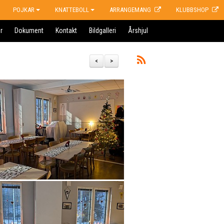
POJKAR
KNATTEBOLL
ARRANGEMANG
KLUBBSHOP
r
Dokument
Kontakt
Bildgalleri
Årshjul
<
>