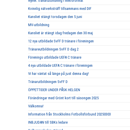
Nyhet: tränarutbildning i mikroformat
Kvinnlig nätverksträff tillsammans med DIF
Kansliet stängt torsdagen den 5 juni
MV-utbildning
Kansliet är stängt idag fredagen den 30 maj
12 nya utbildade SvFF D tränare i föreningen
Tränareutbildningen SvFF D dag 2
Förenings utbildade UEFA C tränare
4 nya utbildade UEFA C tränare i föreningen
Vi har väntat så länge på just denna dag!
Tränarutbildningen SvFF D
ÖPPETTIDER UNDER PÅSK HELGEN
Förändringar med Grönt kort till säsongen 2025
Välkomna!
Information från Stockholms Fotbollsförbund 20250303
INBJUDAN till SBKs ledare