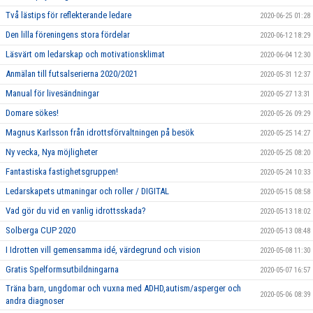
Två lästips för reflekterande ledare
2020-06-25 01:28
Den lilla föreningens stora fördelar
2020-06-12 18:29
Läsvärt om ledarskap och motivationsklimat
2020-06-04 12:30
Anmälan till futsalserierna 2020/2021
2020-05-31 12:37
Manual för livesändningar
2020-05-27 13:31
Domare sökes!
2020-05-26 09:29
Magnus Karlsson från idrottsförvaltningen på besök
2020-05-25 14:27
Ny vecka, Nya möjligheter
2020-05-25 08:20
Fantastiska fastighetsgruppen!
2020-05-24 10:33
Ledarskapets utmaningar och roller / DIGITAL
2020-05-15 08:58
Vad gör du vid en vanlig idrottsskada?
2020-05-13 18:02
Solberga CUP 2020
2020-05-13 08:48
I Idrotten vill gemensamma idé, värdegrund och vision
2020-05-08 11:30
Gratis Spelformsutbildningarna
2020-05-07 16:57
Träna barn, ungdomar och vuxna med ADHD,autism/asperger och
2020-05-06 08:39
andra diagnoser