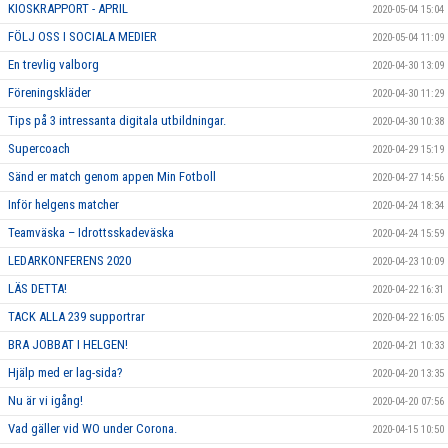
KIOSKRAPPORT - APRIL
2020-05-04 15:04
FÖLJ OSS I SOCIALA MEDIER
2020-05-04 11:09
En trevlig valborg
2020-04-30 13:09
Föreningskläder
2020-04-30 11:29
Tips på 3 intressanta digitala utbildningar.
2020-04-30 10:38
Supercoach
2020-04-29 15:19
Sänd er match genom appen Min Fotboll
2020-04-27 14:56
Inför helgens matcher
2020-04-24 18:34
Teamväska – Idrottsskadeväska
2020-04-24 15:59
LEDARKONFERENS 2020
2020-04-23 10:09
LÄS DETTA!
2020-04-22 16:31
TACK ALLA 239 supportrar
2020-04-22 16:05
BRA JOBBAT I HELGEN!
2020-04-21 10:33
Hjälp med er lag-sida?
2020-04-20 13:35
Nu är vi igång!
2020-04-20 07:56
Vad gäller vid WO under Corona.
2020-04-15 10:50