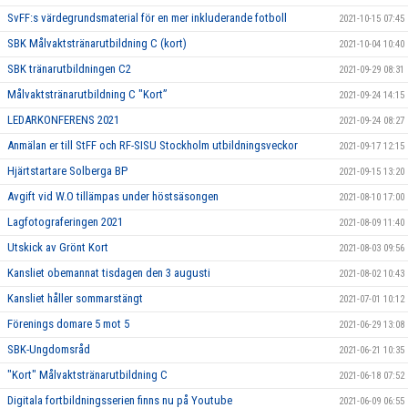
SvFF:s värdegrundsmaterial för en mer inkluderande fotboll
2021-10-15 07:45
SBK Målvaktstränarutbildning C (kort)
2021-10-04 10:40
SBK tränarutbildningen C2
2021-09-29 08:31
Målvaktstränarutbildning C "Kort”
2021-09-24 14:15
LEDARKONFERENS 2021
2021-09-24 08:27
Anmälan er till StFF och RF-SISU Stockholm utbildningsveckor
2021-09-17 12:15
Hjärtstartare Solberga BP
2021-09-15 13:20
Avgift vid W.O tillämpas under höstsäsongen
2021-08-10 17:00
Lagfotograferingen 2021
2021-08-09 11:40
Utskick av Grönt Kort
2021-08-03 09:56
Kansliet obemannat tisdagen den 3 augusti
2021-08-02 10:43
Kansliet håller sommarstängt
2021-07-01 10:12
Förenings domare 5 mot 5
2021-06-29 13:08
SBK-Ungdomsråd
2021-06-21 10:35
"Kort" Målvaktstränarutbildning C
2021-06-18 07:52
Digitala fortbildningsserien finns nu på Youtube
2021-06-09 06:55