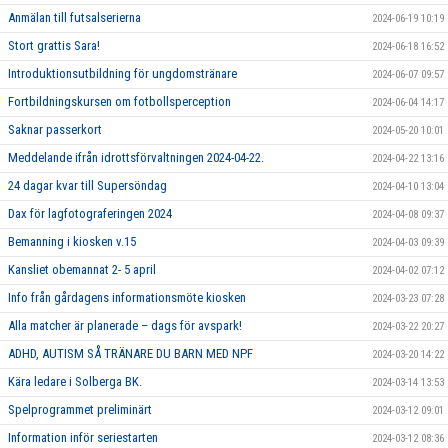
Anmälan till futsalserierna
2024-06-19 10:19
Stort grattis Sara!
2024-06-18 16:52
Introduktionsutbildning för ungdomstränare
2024-06-07 09:57
Fortbildningskursen om fotbollsperception
2024-06-04 14:17
Saknar passerkort
2024-05-20 10:01
Meddelande ifrån idrottsförvaltningen 2024-04-22.
2024-04-22 13:16
24 dagar kvar till Supersöndag
2024-04-10 13:04
Dax för lagfotograferingen 2024
2024-04-08 09:37
Bemanning i kiosken v.15
2024-04-03 09:39
Kansliet obemannat 2- 5 april
2024-04-02 07:12
Info från gårdagens informationsmöte kiosken
2024-03-23 07:28
Alla matcher är planerade – dags för avspark!
2024-03-22 20:27
ADHD, AUTISM SÅ TRÄNARE DU BARN MED NPF
2024-03-20 14:22
Kära ledare i Solberga BK.
2024-03-14 13:53
Spelprogrammet preliminärt
2024-03-12 09:01
Information inför seriestarten
2024-03-12 08:36