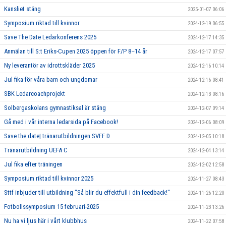
Kansliet stäng
2025-01-07 06:06
Symposium riktad till kvinnor
2024-12-19 06:55
Save The Date Ledarkonferens 2025
2024-12-17 14:35
Anmälan till S:t Eriks-Cupen 2025 öppen för F/P 8–14 år
2024-12-17 07:57
Ny leverantör av idrottskläder 2025
2024-12-16 10:14
Jul fika för våra barn och ungdomar
2024-12-16 08:41
SBK Ledarcoachprojekt
2024-12-13 08:16
Solbergaskolans gymnastiksal är stäng
2024-12-07 09:14
Gå med i vår interna ledarsida på Facebook!
2024-12-06 08:09
Save the date| tränarutbildningen SVFF D
2024-12-05 10:18
Tränarutbildning UEFA C
2024-12-04 13:14
Jul fika efter träningen
2024-12-02 12:58
Symposium riktad till kvinnor 2025
2024-11-27 08:43
Sttf inbjuder till utbildning "Så blir du effektfull i din feedback!"
2024-11-26 12:20
Fotbollssymposium 15 februari-2025
2024-11-23 13:26
Nu ha vi ljus här i vårt klubbhus
2024-11-22 07:58