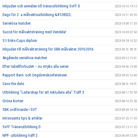
Inbjudan och anmälan till tränarutbildning SvFF D
2023-10-15 19:13
Dags för 2: a målvaktsutbildning &#128522;
2023-10-11 09:39
Serielösa matcher
2023-10-04 11:03
Succé för målvaktsträning med Vendela!
2023-10-03 07:54
S:t Eriks-Cups diplom
2023-09-29 10:32
Inbjudan till målvaktsträning för SBK-målvakter 2010-2016
2023-09-21 08:31
Angående serielösa matcher
2023-09-12 15:41
Efter tabellförbudet – nu stryks alla serier
2023-09-06 19:04
Rapport Barn- och Ungdomskonferensen
2023-09-02 16:44
Save the date
2023-08-31 18:01
Utbildning ”Ledarskap för att inkludera alla” Träff 3
2023-08-17 07:09
Gröna Korten
2023-08-14 07:34
SBK ordförande i SVT
2023-08-09 10:18
Intressanta tips & artiklar
2023-07-25 11:59
SvFF Tränarutbildning D
2023-07-13 11:22
NPF- utbildning träff 2
2023-06-09 12:09