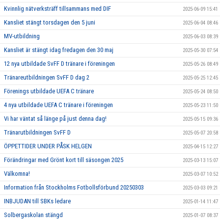
Kvinnlig nätverksträff tillsammans med DIF
2025-06-09 15:41
Kansliet stängt torsdagen den 5 juni
2025-06-04 08:46
MV-utbildning
2025-06-03 08:39
Kansliet är stängt idag fredagen den 30 maj
2025-05-30 07:54
12 nya utbildade SvFF D tränare i föreningen
2025-05-26 08:49
Tränareutbildningen SvFF D dag 2
2025-05-25 12:45
Förenings utbildade UEFA C tränare
2025-05-24 08:50
4 nya utbildade UEFA C tränare i föreningen
2025-05-23 11:50
Vi har väntat så länge på just denna dag!
2025-05-15 09:36
Tränarutbildningen SvFF D
2025-05-07 20:58
ÖPPETTIDER UNDER PÅSK HELGEN
2025-04-15 12:27
Förändringar med Grönt kort till säsongen 2025
2025-03-13 15:07
Välkomna!
2025-03-07 10:52
Information från Stockholms Fotbollsförbund 20250303
2025-03-03 09:21
INBJUDAN till SBKs ledare
2025-01-14 11:47
Solbergaskolan stängd
2025-01-07 08:37