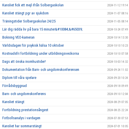
Kansliet fick ett mejl ifrån Solbergaskolan
2024-11-12 19:14
Kansliet stängt pgr av sjukdom
2024-11-07 08:16
Träningstider Solbergaskolan 24/25
2024-11-05 08:14
Lär dig rädda liv på bara 15 minuter&#10084;&#65039;
2024-10-24 07:49
Bokning VEO-kameran
2024-10-14 13:30
Världsdagen för psykisk hälsa 10 oktober
2024-10-10 10:23
Kostnadsfri fortbildning under utbildningsveckorna
2024-10-10 07:58
Dags att önska inomhustider!
2024-10-03 14:32
Dokumentation från Barn- och ungdomskonferensen
2024-09-24 11:02
Diplom till våra spelare
2024-09-20 10:24
Förrådsbyggnad
2024-09-18 09:49
Barn- och ungdomskonferens
2024-09-10 12:04
Kansliet stängt
2024-08-29 07:05
Fortbildning prestationsångest
2024-08-25 22:24
Fotbollsanalys i vardagen
2024-07-30 07:53
Kansliet har sommarstängt
2024-07-01 10:05