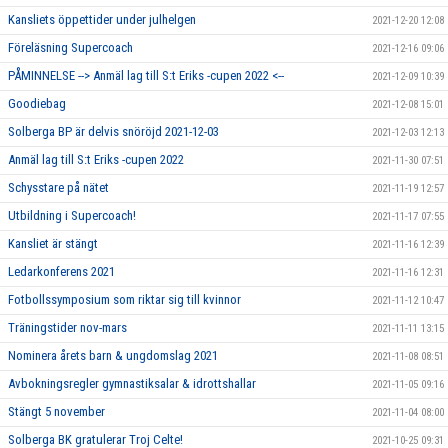
Kansliets öppettider under julhelgen
2021-12-20 12:08
Föreläsning Supercoach
2021-12-16 09:06
PÅMINNELSE --> Anmäl lag till S:t Eriks -cupen 2022 <--
2021-12-09 10:39
Goodiebag
2021-12-08 15:01
Solberga BP är delvis snöröjd 2021-12-03
2021-12-03 12:13
Anmäl lag till S:t Eriks -cupen 2022
2021-11-30 07:51
Schysstare på nätet
2021-11-19 12:57
Utbildning i Supercoach!
2021-11-17 07:55
Kansliet är stängt
2021-11-16 12:39
Ledarkonferens 2021
2021-11-16 12:31
Fotbollssymposium som riktar sig till kvinnor
2021-11-12 10:47
Träningstider nov-mars
2021-11-11 13:15
Nominera årets barn & ungdomslag 2021
2021-11-08 08:51
Avbokningsregler gymnastiksalar & idrottshallar
2021-11-05 09:16
Stängt 5 november
2021-11-04 08:00
Solberga BK gratulerar Troj Celte!
2021-10-25 09:31