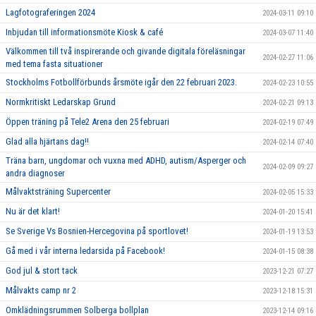
Lagfotograferingen 2024
2024-03-11 09:10
Inbjudan till informationsmöte Kiosk & café
2024-03-07 11:40
Välkommen till två inspirerande och givande digitala föreläsningar
2024-02-27 11:06
med tema fasta situationer
Stockholms Fotbollförbunds årsmöte igår den 22 februari 2023.
2024-02-23 10:55
Normkritiskt Ledarskap Grund
2024-02-21 09:13
Öppen träning på Tele2 Arena den 25 februari
2024-02-19 07:49
Glad alla hjärtans dag!!
2024-02-14 07:40
Träna barn, ungdomar och vuxna med ADHD, autism/Asperger och
2024-02-09 09:27
andra diagnoser
Målvaktsträning Supercenter
2024-02-05 15:33
Nu är det klart!
2024-01-20 15:41
Se Sverige Vs Bosnien-Hercegovina på sportlovet!
2024-01-19 13:53
Gå med i vår interna ledarsida på Facebook!
2024-01-15 08:38
God jul & stort tack
2023-12-21 07:27
Målvakts camp nr 2
2023-12-18 15:31
Omklädningsrummen Solberga bollplan
2023-12-14 09:16