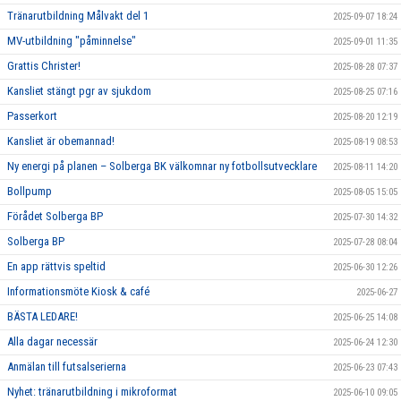
Tränarutbildning Målvakt del 1
2025-09-07 18:24
MV-utbildning "påminnelse"
2025-09-01 11:35
Grattis Christer!
2025-08-28 07:37
Kansliet stängt pgr av sjukdom
2025-08-25 07:16
Passerkort
2025-08-20 12:19
Kansliet är obemannad!
2025-08-19 08:53
Ny energi på planen – Solberga BK välkomnar ny fotbollsutvecklare
2025-08-11 14:20
Bollpump
2025-08-05 15:05
Förådet Solberga BP
2025-07-30 14:32
Solberga BP
2025-07-28 08:04
En app rättvis speltid
2025-06-30 12:26
Informationsmöte Kiosk & café
2025-06-27
BÄSTA LEDARE!
2025-06-25 14:08
Alla dagar necessär
2025-06-24 12:30
Anmälan till futsalserierna
2025-06-23 07:43
Nyhet: tränarutbildning i mikroformat
2025-06-10 09:05