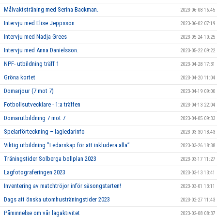
Målvaktsträning med Serina Backman.
2023-06-08 16:45
Intervju med Elise Jeppsson
2023-06-02 07:19
Intervju med Nadja Grees
2023-05-24 10:25
Intervju med Anna Danielsson.
2023-05-22 09:22
NPF- utbildning träff 1
2023-04-28 17:31
Gröna kortet
2023-04-20 11:04
Domarjour (7 mot 7)
2023-04-19 09:00
Fotbollsutvecklare - 1:a träffen
2023-04-13 22:04
Domarutbildning 7 mot 7
2023-04-05 09:33
Spelarförteckning – lagledarinfo
2023-03-30 18:43
Viktig utbildning ”Ledarskap för att inkludera alla”
2023-03-26 18:38
Träningstider Solberga bollplan 2023
2023-03-17 11:27
Lagfotograferingen 2023
2023-03-13 13:41
Inventering av matchtröjor inför säsongstarten!
2023-03-01 13:11
Dags att önska utomhusträningstider 2023
2023-02-27 11:43
Påminnelse om vår lagaktivitet
2023-02-08 08:37