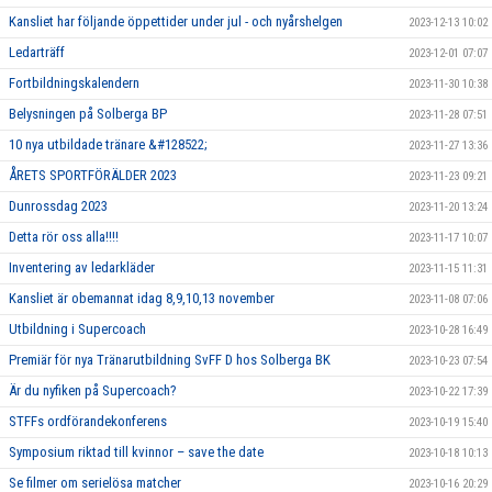
Kansliet har följande öppettider under jul - och nyårshelgen
2023-12-13 10:02
Ledarträff
2023-12-01 07:07
Fortbildningskalendern
2023-11-30 10:38
Belysningen på Solberga BP
2023-11-28 07:51
10 nya utbildade tränare &#128522;
2023-11-27 13:36
ÅRETS SPORTFÖRÄLDER 2023
2023-11-23 09:21
Dunrossdag 2023
2023-11-20 13:24
Detta rör oss alla!!!!
2023-11-17 10:07
Inventering av ledarkläder
2023-11-15 11:31
Kansliet är obemannat idag 8,9,10,13 november
2023-11-08 07:06
Utbildning i Supercoach
2023-10-28 16:49
Premiär för nya Tränarutbildning SvFF D hos Solberga BK
2023-10-23 07:54
Är du nyfiken på Supercoach?
2023-10-22 17:39
STFFs ordförandekonferens
2023-10-19 15:40
Symposium riktad till kvinnor – save the date
2023-10-18 10:13
Se filmer om serielösa matcher
2023-10-16 20:29