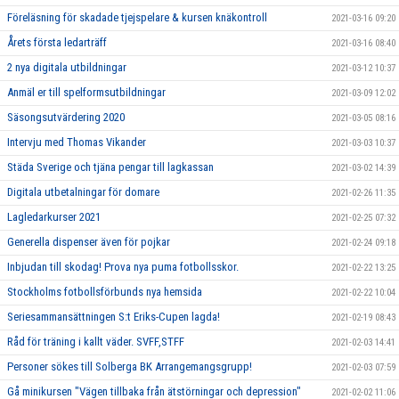
Föreläsning för skadade tjejspelare & kursen knäkontroll
2021-03-16 09:20
Årets första ledarträff
2021-03-16 08:40
2 nya digitala utbildningar
2021-03-12 10:37
Anmäl er till spelformsutbildningar
2021-03-09 12:02
Säsongsutvärdering 2020
2021-03-05 08:16
Intervju med Thomas Vikander
2021-03-03 10:37
Städa Sverige och tjäna pengar till lagkassan
2021-03-02 14:39
Digitala utbetalningar för domare
2021-02-26 11:35
Lagledarkurser 2021
2021-02-25 07:32
Generella dispenser även för pojkar
2021-02-24 09:18
Inbjudan till skodag! Prova nya puma fotbollsskor.
2021-02-22 13:25
Stockholms fotbollsförbunds nya hemsida
2021-02-22 10:04
Seriesammansättningen S:t Eriks-Cupen lagda!
2021-02-19 08:43
Råd för träning i kallt väder. SVFF,STFF
2021-02-03 14:41
Personer sökes till Solberga BK Arrangemangsgrupp!
2021-02-03 07:59
Gå minikursen "Vägen tillbaka från ätstörningar och depression"
2021-02-02 11:06