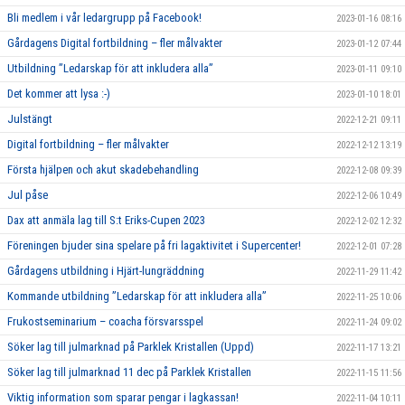
Bli medlem i vår ledargrupp på Facebook!
2023-01-16 08:16
Gårdagens Digital fortbildning – fler målvakter
2023-01-12 07:44
Utbildning ”Ledarskap för att inkludera alla”
2023-01-11 09:10
Det kommer att lysa :-)
2023-01-10 18:01
Julstängt
2022-12-21 09:11
Digital fortbildning – fler målvakter
2022-12-12 13:19
Första hjälpen och akut skadebehandling
2022-12-08 09:39
Jul påse
2022-12-06 10:49
Dax att anmäla lag till S:t Eriks-Cupen 2023
2022-12-02 12:32
Föreningen bjuder sina spelare på fri lagaktivitet i Supercenter!
2022-12-01 07:28
Gårdagens utbildning i Hjärt-lungräddning
2022-11-29 11:42
Kommande utbildning ”Ledarskap för att inkludera alla”
2022-11-25 10:06
Frukostseminarium – coacha försvarsspel
2022-11-24 09:02
Söker lag till julmarknad på Parklek Kristallen (Uppd)
2022-11-17 13:21
Söker lag till julmarknad 11 dec på Parklek Kristallen
2022-11-15 11:56
Viktig information som sparar pengar i lagkassan!
2022-11-04 10:11