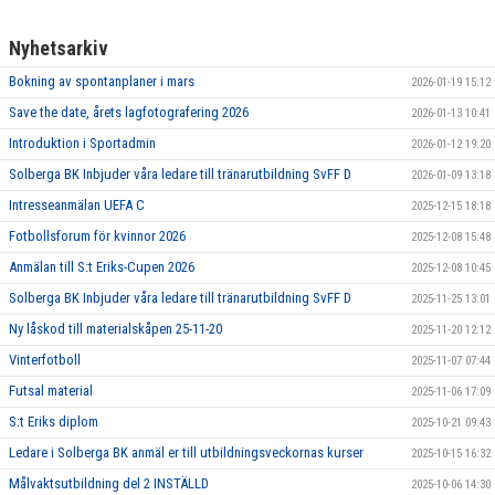
Nyhetsarkiv
Bokning av spontanplaner i mars
2026-01-19 15:12
Save the date, årets lagfotografering 2026
2026-01-13 10:41
Introduktion i Sportadmin
2026-01-12 19:20
Solberga BK Inbjuder våra ledare till tränarutbildning SvFF D
2026-01-09 13:18
Intresseanmälan UEFA C
2025-12-15 18:18
Fotbollsforum för kvinnor 2026
2025-12-08 15:48
Anmälan till S:t Eriks-Cupen 2026
2025-12-08 10:45
Solberga BK Inbjuder våra ledare till tränarutbildning SvFF D
2025-11-25 13:01
Ny låskod till materialskåpen 25-11-20
2025-11-20 12:12
Vinterfotboll
2025-11-07 07:44
Futsal material
2025-11-06 17:09
S:t Eriks diplom
2025-10-21 09:43
Ledare i Solberga BK anmäl er till utbildningsveckornas kurser
2025-10-15 16:32
Målvaktsutbildning del 2 INSTÄLLD
2025-10-06 14:30