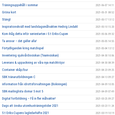
Träningsuppehåll i sommar
2021-06-07 14:11
Gröna kort
2021-05-31 08:52
Stängt
2021-05-17 13:12
Inspirationskväll med landslagsmålvakten Hedvig Lindahl
2021-05-10 15:20
Kom ihåg detta inför seriestarten i S:t Eriks-Cupen
2021-05-06 09:32
Ta ansvar – det gäller alla!
2021-05-05 14:55
Förtydliganden kring matchspel
2021-05-04 13:12
Inventering sjukvårdsväskan (Teamväskan)
2021-04-30 10:06
Leverans & uppackning av våra nya matchtröjor
2021-04-30 08:39
Container skåp/bur
2021-04-23 09:25
SBK tränarutbildningen C
2021-04-13 09:27
information från idrottsförvaltningen (Bokningen)
2021-04-09 10:05
SBK-mailinglista domar 5 mot 5
2021-04-09 07:49
Digital fortbildning – Få in fler målvakter!
2021-03-25 09:27
Dags att önska utomhusträningstider 2021
2021-03-23 11:24
S:t Eriks-Cupens lagledarhäfte 2021
2021-03-19 10:19