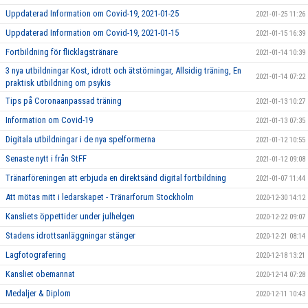
Uppdaterad Information om Covid-19, 2021-01-25
2021-01-25 11:26
Uppdaterad Information om Covid-19, 2021-01-15
2021-01-15 16:39
Fortbildning för flicklagstränare
2021-01-14 10:39
3 nya utbildningar Kost, idrott och ätstörningar, Allsidig träning, En
2021-01-14 07:22
praktisk utbildning om psykis
Tips på Coronaanpassad träning
2021-01-13 10:27
Information om Covid-19
2021-01-13 07:35
Digitala utbildningar i de nya spelformerna
2021-01-12 10:55
Senaste nytt i från StFF
2021-01-12 09:08
Tränarföreningen att erbjuda en direktsänd digital fortbildning
2021-01-07 11:44
Att mötas mitt i ledarskapet - Tränarforum Stockholm
2020-12-30 14:12
Kansliets öppettider under julhelgen
2020-12-22 09:07
Stadens idrottsanläggningar stänger
2020-12-21 08:14
Lagfotografering
2020-12-18 13:21
Kansliet obemannat
2020-12-14 07:28
Medaljer & Diplom
2020-12-11 10:43