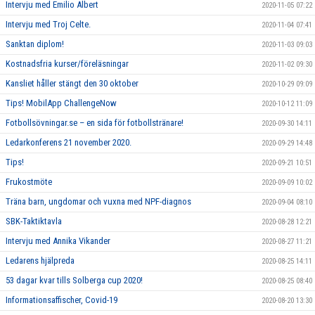
Intervju med Emilio Albert
2020-11-05 07:22
Intervju med Troj Celte.
2020-11-04 07:41
Sanktan diplom!
2020-11-03 09:03
Kostnadsfria kurser/föreläsningar
2020-11-02 09:30
Kansliet håller stängt den 30 oktober
2020-10-29 09:09
Tips! MobilApp ChallengeNow
2020-10-12 11:09
Fotbollsövningar.se – en sida för fotbollstränare!
2020-09-30 14:11
Ledarkonferens 21 november 2020.
2020-09-29 14:48
Tips!
2020-09-21 10:51
Frukostmöte
2020-09-09 10:02
Träna barn, ungdomar och vuxna med NPF-diagnos
2020-09-04 08:10
SBK-Taktiktavla
2020-08-28 12:21
Intervju med Annika Vikander
2020-08-27 11:21
Ledarens hjälpreda
2020-08-25 14:11
53 dagar kvar tills Solberga cup 2020!
2020-08-25 08:40
Informationsaffischer, Covid-19
2020-08-20 13:30