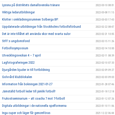
Lyssna på distriktets damallsvenska tränare
2022-03-10 08:01
Viktiga ledarutbildningar
2022-03-08 11:15
Klotter i omklädningsrummen Solberga BP.
2022-03-03 17:43
Uppdaterade utbildningar från Stockholms fotbollsförbund
2022-02-22 08:47
Det är inte tillåtet att använda skor med svarta sulor
2022-02-21 10:05
StFF:s ungdomsfond
2022-02-15 11:26
Fotbollssymposium
2022-02-14 10:00
Utvecklingsveckan 4 – 7 april
2022-02-11 08:39
Lagfotograferingen 2022
2022-02-10 07:33
Djurgården bjuder in till fortbildning
2022-02-09 09:27
Golvvård klubblokalen
2022-02-03 09:03
Information från bokningen 2021-01-27
2022-01-28 07:46
Jämställd fotboll leder till jämlik fotboll!
2022-01-18 12:18
Frukostseminarium – att coacha 7 mot 7-fotboll
2022-01-12 07:26
Digitala utbildningar i de nationella spelformerna
2022-01-10 11:06
Inga cuper och läger får genomföras
2021-12-22 06:44