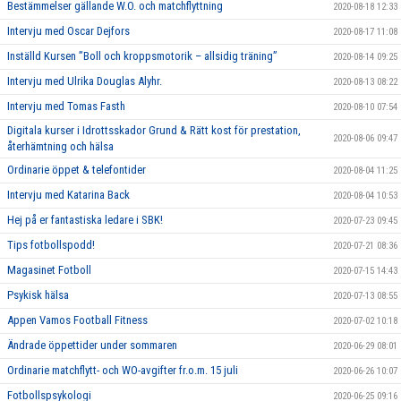
Bestämmelser gällande W.O. och matchflyttning
2020-08-18 12:33
Intervju med Oscar Dejfors
2020-08-17 11:08
Inställd Kursen ”Boll och kroppsmotorik – allsidig träning”
2020-08-14 09:25
Intervju med Ulrika Douglas Alyhr.
2020-08-13 08:22
Intervju med Tomas Fasth
2020-08-10 07:54
Digitala kurser i Idrottsskador Grund & Rätt kost för prestation,
2020-08-06 09:47
återhämtning och hälsa
Ordinarie öppet & telefontider
2020-08-04 11:25
Intervju med Katarina Back
2020-08-04 10:53
Hej på er fantastiska ledare i SBK!
2020-07-23 09:45
Tips fotbollspodd!
2020-07-21 08:36
Magasinet Fotboll
2020-07-15 14:43
Psykisk hälsa
2020-07-13 08:55
Appen Vamos Football Fitness
2020-07-02 10:18
Ändrade öppettider under sommaren
2020-06-29 08:01
Ordinarie matchflytt- och WO-avgifter fr.o.m. 15 juli
2020-06-26 10:07
Fotbollspsykologi
2020-06-25 09:16