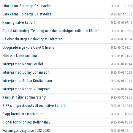
Lära känna Solberga BK styrelse
2022-09-16 10:53
Lära känna Solberga BK styrelse
2022-09-14 10:38
Kvinnlig nätverksträff
2022-09-09 07:43
Digital utbildning "Tejpning av axlar, armbågar, knän och fötter"
2022-09-06 13:56
Så ökar du ungas delaktighet i idrotten
2022-09-05 08:34
Uppgraderingskurs UEFA C licens
2022-08-30 08:21
Höstens kiosk schema
2022-08-09 14:20
Intervju med Ronny Forslöf
2022-08-01 09:14
Intervju med Jonny Johansson.
2022-07-08 10:54
Intervju med Stefan Kristiansson
2022-07-04 11:06
Intervju med Robert Villingstam
2022-07-01 08:44
Kansliet håller sommarstängt
2022-06-30 12:26
StFF:s inspirationskväll och nätverksträff.
2022-06-17 10:13
Bygg barns inre motivation
2022-06-10 09:20
Digital fortbildning: Bollinnehav
2022-06-09 08:04
Föreningens styrelse 2022-2023.
2022-06-08 19:41