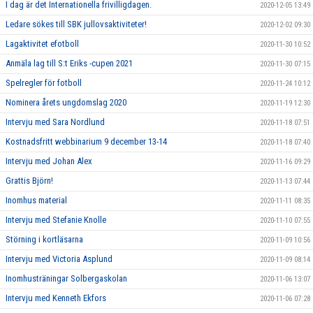
I dag är det Internationella frivilligdagen.
2020-12-05 13:49
Ledare sökes till SBK jullovsaktiviteter!
2020-12-02 09:30
Lagaktivitet efotboll
2020-11-30 10:52
Anmäla lag till S:t Eriks -cupen 2021
2020-11-30 07:15
Spelregler för fotboll
2020-11-24 10:12
Nominera årets ungdomslag 2020
2020-11-19 12:30
Intervju med Sara Nordlund
2020-11-18 07:51
Kostnadsfritt webbinarium 9 december 13-14
2020-11-18 07:40
Intervju med Johan Alex
2020-11-16 09:29
Grattis Björn!
2020-11-13 07:44
Inomhus material
2020-11-11 08:35
Intervju med Stefanie Knolle
2020-11-10 07:55
Störning i kortläsarna
2020-11-09 10:56
Intervju med Victoria Asplund
2020-11-09 08:14
Inomhusträningar Solbergaskolan
2020-11-06 13:07
Intervju med Kenneth Ekfors
2020-11-06 07:28