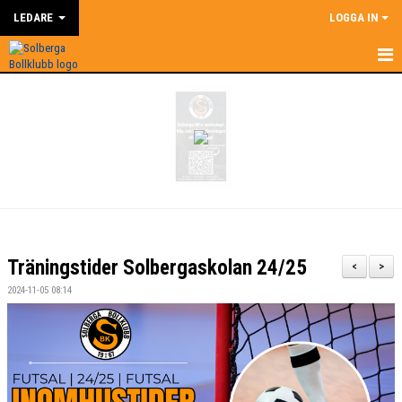
LEDARE
LOGGA IN
HEM
LEDARE
NYHETER
SUPERCOACH
KALENDER
Träningstider Solbergaskolan 24/25
<
>
DOKUMENT
2024-11-05 08:14
KONTAKT
BILDGALLERI
ÅRSHJUL