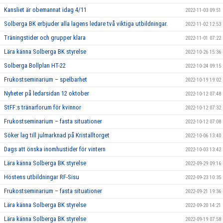
Kansliet är obemannat idag 4/11
2022-11-03 09:51
Solberga BK erbjuder alla lagens ledare två viktiga utbildningar.
2022-11-02 12:53
Träningstider och grupper klara
2022-11-01 07:22
Lära känna Solberga BK styrelse
2022-10-26 15:36
Solberga Bollplan HT-22
2022-10-24 09:15
Frukostseminarium – spelbarhet
2022-10-19 19:02
Nyheter på ledarsidan 12 oktober
2022-10-12 07:48
StFF:s tränarforum för kvinnor
2022-10-12 07:32
Frukostseminarium – fasta situationer
2022-10-12 07:08
Söker lag till julmarknad på Kristalltorget
2022-10-06 13:40
Dags att önska inomhustider för vintern
2022-10-03 13:42
Lära känna Solberga BK styrelse
2022-09-29 09:16
Höstens utbildningar RF-Sisu
2022-09-23 10:35
Frukostseminarium – fasta situationer
2022-09-21 19:36
Lära känna Solberga BK styrelse
2022-09-20 14:21
Lära känna Solberga BK styrelse
2022-09-19 07:58