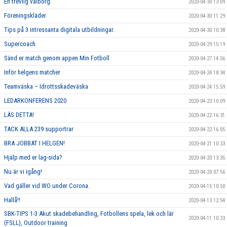
En trevlig valborg
2020-04-30 13:09
Föreningskläder
2020-04-30 11:29
Tips på 3 intressanta digitala utbildningar.
2020-04-30 10:38
Supercoach
2020-04-29 15:19
Sänd er match genom appen Min Fotboll
2020-04-27 14:56
Inför helgens matcher
2020-04-24 18:34
Teamväska – Idrottsskadeväska
2020-04-24 15:59
LEDARKONFERENS 2020
2020-04-23 10:09
LÄS DETTA!
2020-04-22 16:31
TACK ALLA 239 supportrar
2020-04-22 16:05
BRA JOBBAT I HELGEN!
2020-04-21 10:33
Hjälp med er lag-sida?
2020-04-20 13:35
Nu är vi igång!
2020-04-20 07:56
Vad gäller vid WO under Corona.
2020-04-15 10:50
Hallå!!
2020-04-13 12:54
SBK-TIPS 1-3 Akut skadebehandling, Fotbollens spela, lek och lär
2020-04-11 10:33
(FSLL), Outdoor training