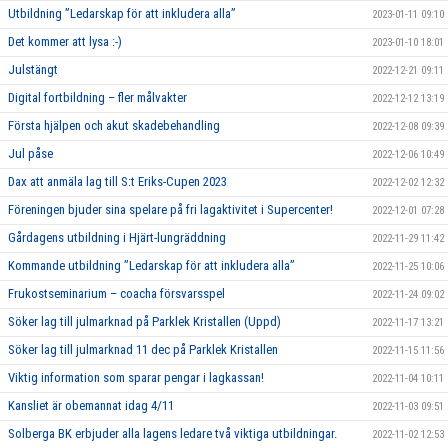
Utbildning ”Ledarskap för att inkludera alla”
2023-01-11 09:10
Det kommer att lysa :-)
2023-01-10 18:01
Julstängt
2022-12-21 09:11
Digital fortbildning – fler målvakter
2022-12-12 13:19
Första hjälpen och akut skadebehandling
2022-12-08 09:39
Jul påse
2022-12-06 10:49
Dax att anmäla lag till S:t Eriks-Cupen 2023
2022-12-02 12:32
Föreningen bjuder sina spelare på fri lagaktivitet i Supercenter!
2022-12-01 07:28
Gårdagens utbildning i Hjärt-lungräddning
2022-11-29 11:42
Kommande utbildning ”Ledarskap för att inkludera alla”
2022-11-25 10:06
Frukostseminarium – coacha försvarsspel
2022-11-24 09:02
Söker lag till julmarknad på Parklek Kristallen (Uppd)
2022-11-17 13:21
Söker lag till julmarknad 11 dec på Parklek Kristallen
2022-11-15 11:56
Viktig information som sparar pengar i lagkassan!
2022-11-04 10:11
Kansliet är obemannat idag 4/11
2022-11-03 09:51
Solberga BK erbjuder alla lagens ledare två viktiga utbildningar.
2022-11-02 12:53