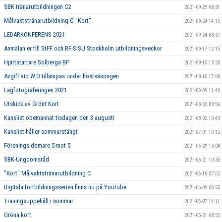
SBK tränarutbildningen C2
2021-09-29 08:31
Målvaktstränarutbildning C "Kort”
2021-09-24 14:15
LEDARKONFERENS 2021
2021-09-24 08:27
Anmälan er till StFF och RF-SISU Stockholm utbildningsveckor
2021-09-17 12:15
Hjärtstartare Solberga BP
2021-09-15 13:20
Avgift vid W.O tillämpas under höstsäsongen
2021-08-10 17:00
Lagfotograferingen 2021
2021-08-09 11:40
Utskick av Grönt Kort
2021-08-03 09:56
Kansliet obemannat tisdagen den 3 augusti
2021-08-02 10:43
Kansliet håller sommarstängt
2021-07-01 10:12
Förenings domare 5 mot 5
2021-06-29 13:08
SBK-Ungdomsråd
2021-06-21 10:35
"Kort" Målvaktstränarutbildning C
2021-06-18 07:52
Digitala fortbildningsserien finns nu på Youtube
2021-06-09 06:55
Träningsuppehåll i sommar
2021-06-07 14:11
Gröna kort
2021-05-31 08:52