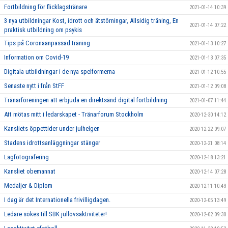
Fortbildning för flicklagstränare
2021-01-14 10:39
3 nya utbildningar Kost, idrott och ätstörningar, Allsidig träning, En
2021-01-14 07:22
praktisk utbildning om psykis
Tips på Coronaanpassad träning
2021-01-13 10:27
Information om Covid-19
2021-01-13 07:35
Digitala utbildningar i de nya spelformerna
2021-01-12 10:55
Senaste nytt i från StFF
2021-01-12 09:08
Tränarföreningen att erbjuda en direktsänd digital fortbildning
2021-01-07 11:44
Att mötas mitt i ledarskapet - Tränarforum Stockholm
2020-12-30 14:12
Kansliets öppettider under julhelgen
2020-12-22 09:07
Stadens idrottsanläggningar stänger
2020-12-21 08:14
Lagfotografering
2020-12-18 13:21
Kansliet obemannat
2020-12-14 07:28
Medaljer & Diplom
2020-12-11 10:43
I dag är det Internationella frivilligdagen.
2020-12-05 13:49
Ledare sökes till SBK jullovsaktiviteter!
2020-12-02 09:30