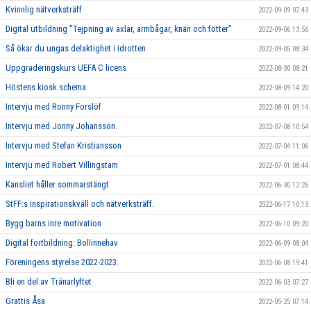
Kvinnlig nätverksträff
2022-09-09 07:43
Digital utbildning "Tejpning av axlar, armbågar, knän och fötter"
2022-09-06 13:56
Så ökar du ungas delaktighet i idrotten
2022-09-05 08:34
Uppgraderingskurs UEFA C licens
2022-08-30 08:21
Höstens kiosk schema
2022-08-09 14:20
Intervju med Ronny Forslöf
2022-08-01 09:14
Intervju med Jonny Johansson.
2022-07-08 10:54
Intervju med Stefan Kristiansson
2022-07-04 11:06
Intervju med Robert Villingstam
2022-07-01 08:44
Kansliet håller sommarstängt
2022-06-30 12:26
StFF:s inspirationskväll och nätverksträff.
2022-06-17 10:13
Bygg barns inre motivation
2022-06-10 09:20
Digital fortbildning: Bollinnehav
2022-06-09 08:04
Föreningens styrelse 2022-2023.
2022-06-08 19:41
Bli en del av Tränarlyftet
2022-06-03 07:27
Grattis Åsa
2022-05-25 07:14