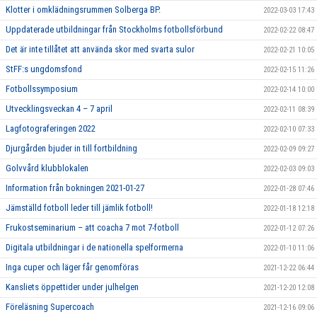
Klotter i omklädningsrummen Solberga BP.
2022-03-03 17:43
Uppdaterade utbildningar från Stockholms fotbollsförbund
2022-02-22 08:47
Det är inte tillåtet att använda skor med svarta sulor
2022-02-21 10:05
StFF:s ungdomsfond
2022-02-15 11:26
Fotbollssymposium
2022-02-14 10:00
Utvecklingsveckan 4 – 7 april
2022-02-11 08:39
Lagfotograferingen 2022
2022-02-10 07:33
Djurgården bjuder in till fortbildning
2022-02-09 09:27
Golvvård klubblokalen
2022-02-03 09:03
Information från bokningen 2021-01-27
2022-01-28 07:46
Jämställd fotboll leder till jämlik fotboll!
2022-01-18 12:18
Frukostseminarium – att coacha 7 mot 7-fotboll
2022-01-12 07:26
Digitala utbildningar i de nationella spelformerna
2022-01-10 11:06
Inga cuper och läger får genomföras
2021-12-22 06:44
Kansliets öppettider under julhelgen
2021-12-20 12:08
Föreläsning Supercoach
2021-12-16 09:06