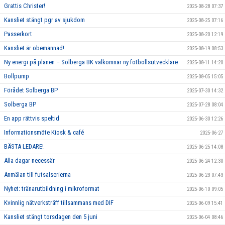
Grattis Christer!
2025-08-28 07:37
Kansliet stängt pgr av sjukdom
2025-08-25 07:16
Passerkort
2025-08-20 12:19
Kansliet är obemannad!
2025-08-19 08:53
Ny energi på planen – Solberga BK välkomnar ny fotbollsutvecklare
2025-08-11 14:20
Bollpump
2025-08-05 15:05
Förådet Solberga BP
2025-07-30 14:32
Solberga BP
2025-07-28 08:04
En app rättvis speltid
2025-06-30 12:26
Informationsmöte Kiosk & café
2025-06-27
BÄSTA LEDARE!
2025-06-25 14:08
Alla dagar necessär
2025-06-24 12:30
Anmälan till futsalserierna
2025-06-23 07:43
Nyhet: tränarutbildning i mikroformat
2025-06-10 09:05
Kvinnlig nätverksträff tillsammans med DIF
2025-06-09 15:41
Kansliet stängt torsdagen den 5 juni
2025-06-04 08:46