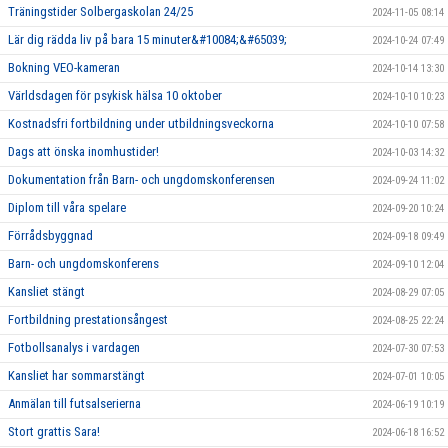
Träningstider Solbergaskolan 24/25
2024-11-05 08:14
Lär dig rädda liv på bara 15 minuter&#10084;&#65039;
2024-10-24 07:49
Bokning VEO-kameran
2024-10-14 13:30
Världsdagen för psykisk hälsa 10 oktober
2024-10-10 10:23
Kostnadsfri fortbildning under utbildningsveckorna
2024-10-10 07:58
Dags att önska inomhustider!
2024-10-03 14:32
Dokumentation från Barn- och ungdomskonferensen
2024-09-24 11:02
Diplom till våra spelare
2024-09-20 10:24
Förrådsbyggnad
2024-09-18 09:49
Barn- och ungdomskonferens
2024-09-10 12:04
Kansliet stängt
2024-08-29 07:05
Fortbildning prestationsångest
2024-08-25 22:24
Fotbollsanalys i vardagen
2024-07-30 07:53
Kansliet har sommarstängt
2024-07-01 10:05
Anmälan till futsalserierna
2024-06-19 10:19
Stort grattis Sara!
2024-06-18 16:52