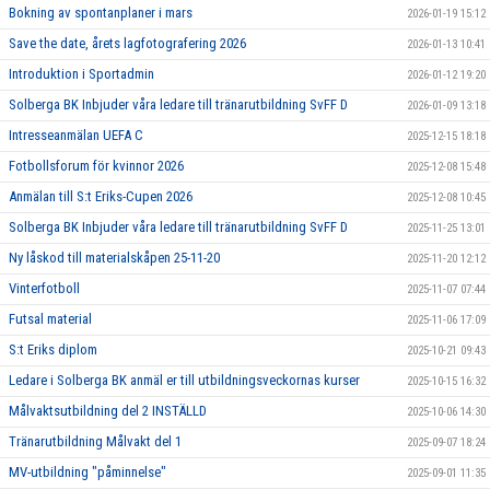
Bokning av spontanplaner i mars
2026-01-19 15:12
Save the date, årets lagfotografering 2026
2026-01-13 10:41
Introduktion i Sportadmin
2026-01-12 19:20
Solberga BK Inbjuder våra ledare till tränarutbildning SvFF D
2026-01-09 13:18
Intresseanmälan UEFA C
2025-12-15 18:18
Fotbollsforum för kvinnor 2026
2025-12-08 15:48
Anmälan till S:t Eriks-Cupen 2026
2025-12-08 10:45
Solberga BK Inbjuder våra ledare till tränarutbildning SvFF D
2025-11-25 13:01
Ny låskod till materialskåpen 25-11-20
2025-11-20 12:12
Vinterfotboll
2025-11-07 07:44
Futsal material
2025-11-06 17:09
S:t Eriks diplom
2025-10-21 09:43
Ledare i Solberga BK anmäl er till utbildningsveckornas kurser
2025-10-15 16:32
Målvaktsutbildning del 2 INSTÄLLD
2025-10-06 14:30
Tränarutbildning Målvakt del 1
2025-09-07 18:24
MV-utbildning "påminnelse"
2025-09-01 11:35