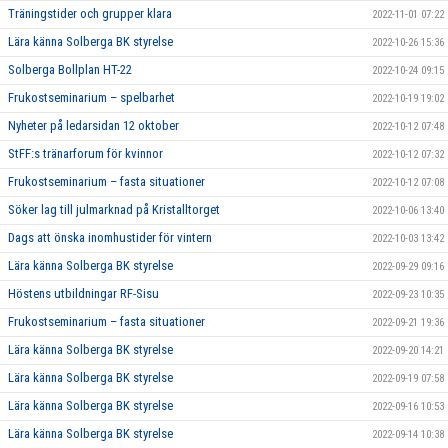
Träningstider och grupper klara
2022-11-01 07:22
Lära känna Solberga BK styrelse
2022-10-26 15:36
Solberga Bollplan HT-22
2022-10-24 09:15
Frukostseminarium – spelbarhet
2022-10-19 19:02
Nyheter på ledarsidan 12 oktober
2022-10-12 07:48
StFF:s tränarforum för kvinnor
2022-10-12 07:32
Frukostseminarium – fasta situationer
2022-10-12 07:08
Söker lag till julmarknad på Kristalltorget
2022-10-06 13:40
Dags att önska inomhustider för vintern
2022-10-03 13:42
Lära känna Solberga BK styrelse
2022-09-29 09:16
Höstens utbildningar RF-Sisu
2022-09-23 10:35
Frukostseminarium – fasta situationer
2022-09-21 19:36
Lära känna Solberga BK styrelse
2022-09-20 14:21
Lära känna Solberga BK styrelse
2022-09-19 07:58
Lära känna Solberga BK styrelse
2022-09-16 10:53
Lära känna Solberga BK styrelse
2022-09-14 10:38