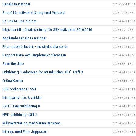
Serielösa matcher
2023-10-04 11:03
Succé för målvaktsträning med Vendela!
2023-10-03 07:54
S:t Eriks-Cups diplom
2023-09-29 10:32
Inbjudan till målvaktsträning för SBK-målvakter 2010-2016
2023-09-21 08:31
Angående serielösa matcher
2023-09-12 15:41
Efter tabellförbudet – nu stryks alla serier
2023-09-06 19:04
Rapport Barn- och Ungdomskonferensen
2023-09-02 16:44
Save the date
2023-08-31 18:01
Utbildning ”Ledarskap för att inkludera alla” Träff 3
2023-08-17 07:09
Gröna Korten
2023-08-14 07:34
SBK ordförande i SVT
2023-08-09 10:18
Intressanta tips & artiklar
2023-07-25 11:59
SvFF Tränarutbildning D
2023-07-13 11:22
NPF- utbildning träff 2
2023-06-09 12:09
Målvaktsträning med Serina Backman.
2023-06-08 16:45
Intervju med Elise Jeppsson
2023-06-02 07:19