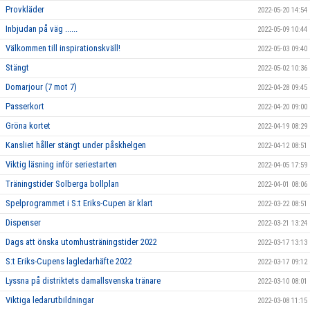
Provkläder
2022-05-20 14:54
Inbjudan på väg ......
2022-05-09 10:44
Välkommen till inspirationskväll!
2022-05-03 09:40
Stängt
2022-05-02 10:36
Domarjour (7 mot 7)
2022-04-28 09:45
Passerkort
2022-04-20 09:00
Gröna kortet
2022-04-19 08:29
Kansliet håller stängt under påskhelgen
2022-04-12 08:51
Viktig läsning inför seriestarten
2022-04-05 17:59
Träningstider Solberga bollplan
2022-04-01 08:06
Spelprogrammet i S:t Eriks-Cupen är klart
2022-03-22 08:51
Dispenser
2022-03-21 13:24
Dags att önska utomhusträningstider 2022
2022-03-17 13:13
S:t Eriks-Cupens lagledarhäfte 2022
2022-03-17 09:12
Lyssna på distriktets damallsvenska tränare
2022-03-10 08:01
Viktiga ledarutbildningar
2022-03-08 11:15