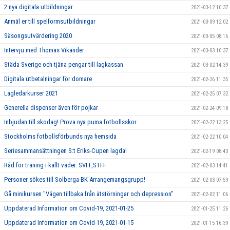
2 nya digitala utbildningar
2021-03-12 10:37
Anmäl er till spelformsutbildningar
2021-03-09 12:02
Säsongsutvärdering 2020
2021-03-05 08:16
Intervju med Thomas Vikander
2021-03-03 10:37
Städa Sverige och tjäna pengar till lagkassan
2021-03-02 14:39
Digitala utbetalningar för domare
2021-02-26 11:35
Lagledarkurser 2021
2021-02-25 07:32
Generella dispenser även för pojkar
2021-02-24 09:18
Inbjudan till skodag! Prova nya puma fotbollsskor.
2021-02-22 13:25
Stockholms fotbollsförbunds nya hemsida
2021-02-22 10:04
Seriesammansättningen S:t Eriks-Cupen lagda!
2021-02-19 08:43
Råd för träning i kallt väder. SVFF,STFF
2021-02-03 14:41
Personer sökes till Solberga BK Arrangemangsgrupp!
2021-02-03 07:59
Gå minikursen "Vägen tillbaka från ätstörningar och depression"
2021-02-02 11:06
Uppdaterad Information om Covid-19, 2021-01-25
2021-01-25 11:26
Uppdaterad Information om Covid-19, 2021-01-15
2021-01-15 16:39