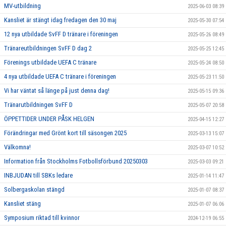
MV-utbildning
2025-06-03 08:39
Kansliet är stängt idag fredagen den 30 maj
2025-05-30 07:54
12 nya utbildade SvFF D tränare i föreningen
2025-05-26 08:49
Tränareutbildningen SvFF D dag 2
2025-05-25 12:45
Förenings utbildade UEFA C tränare
2025-05-24 08:50
4 nya utbildade UEFA C tränare i föreningen
2025-05-23 11:50
Vi har väntat så länge på just denna dag!
2025-05-15 09:36
Tränarutbildningen SvFF D
2025-05-07 20:58
ÖPPETTIDER UNDER PÅSK HELGEN
2025-04-15 12:27
Förändringar med Grönt kort till säsongen 2025
2025-03-13 15:07
Välkomna!
2025-03-07 10:52
Information från Stockholms Fotbollsförbund 20250303
2025-03-03 09:21
INBJUDAN till SBKs ledare
2025-01-14 11:47
Solbergaskolan stängd
2025-01-07 08:37
Kansliet stäng
2025-01-07 06:06
Symposium riktad till kvinnor
2024-12-19 06:55