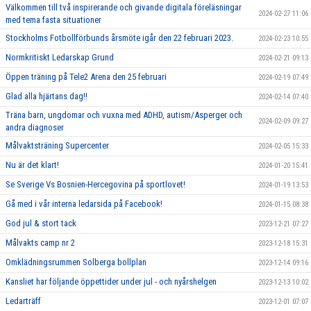
Välkommen till två inspirerande och givande digitala föreläsningar
2024-02-27 11:06
med tema fasta situationer
Stockholms Fotbollförbunds årsmöte igår den 22 februari 2023.
2024-02-23 10:55
Normkritiskt Ledarskap Grund
2024-02-21 09:13
Öppen träning på Tele2 Arena den 25 februari
2024-02-19 07:49
Glad alla hjärtans dag!!
2024-02-14 07:40
Träna barn, ungdomar och vuxna med ADHD, autism/Asperger och
2024-02-09 09:27
andra diagnoser
Målvaktsträning Supercenter
2024-02-05 15:33
Nu är det klart!
2024-01-20 15:41
Se Sverige Vs Bosnien-Hercegovina på sportlovet!
2024-01-19 13:53
Gå med i vår interna ledarsida på Facebook!
2024-01-15 08:38
God jul & stort tack
2023-12-21 07:27
Målvakts camp nr 2
2023-12-18 15:31
Omklädningsrummen Solberga bollplan
2023-12-14 09:16
Kansliet har följande öppettider under jul - och nyårshelgen
2023-12-13 10:02
Ledarträff
2023-12-01 07:07