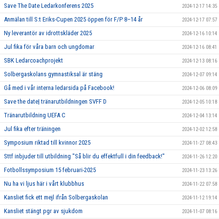
Save The Date Ledarkonferens 2025
2024-12-17 14:35
Anmälan till S:t Eriks-Cupen 2025 öppen för F/P 8–14 år
2024-12-17 07:57
Ny leverantör av idrottskläder 2025
2024-12-16 10:14
Jul fika för våra barn och ungdomar
2024-12-16 08:41
SBK Ledarcoachprojekt
2024-12-13 08:16
Solbergaskolans gymnastiksal är stäng
2024-12-07 09:14
Gå med i vår interna ledarsida på Facebook!
2024-12-06 08:09
Save the date| tränarutbildningen SVFF D
2024-12-05 10:18
Tränarutbildning UEFA C
2024-12-04 13:14
Jul fika efter träningen
2024-12-02 12:58
Symposium riktad till kvinnor 2025
2024-11-27 08:43
Sttf inbjuder till utbildning "Så blir du effektfull i din feedback!"
2024-11-26 12:20
Fotbollssymposium 15 februari-2025
2024-11-23 13:26
Nu ha vi ljus här i vårt klubbhus
2024-11-22 07:58
Kansliet fick ett mejl ifrån Solbergaskolan
2024-11-12 19:14
Kansliet stängt pgr av sjukdom
2024-11-07 08:16