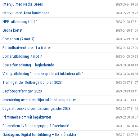
Intervju med Nadja Grees
2023-05-24 10:25
Intervju med Anna Danielsson.
2023-05-22 09:22
NPF- utbildning träff 1
2023-04-28 17:31
Gröna kortet
2023-04-20 11:04
Domarjour (7 mot 7)
2023-04-19 09:00
Fotbollsutvecklare - 1:a träffen
2023-04-13 22:04
Domarutbildning 7 mot 7
2023-04-05 09:33
Spelarförteckning – lagledarinfo
2023-03-30 18:43
Viktig utbildning ”Ledarskap för att inkludera alla”
2023-03-26 18:38
Träningstider Solberga bollplan 2023
2023-03-17 11:27
Lagfotograferingen 2023
2023-03-13 13:41
Inventering av matchtröjor inför säsongstarten!
2023-03-01 13:11
Dags att önska utomhusträningstider 2023
2023-02-27 11:43
Påminnelse om vår lagaktivitet
2023-02-08 08:37
Bli medlem i vår ledargrupp på Facebook!
2023-01-16 08:16
Gårdagens Digital fortbildning – fler målvakter
2023-01-12 07:44