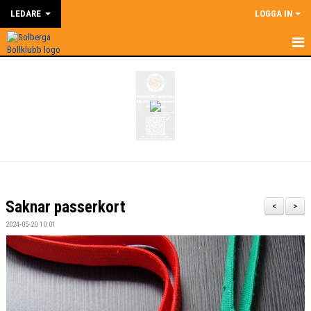
LEDARE
LOGGA IN
HEM
LEDARE
NYHETER
SUPERCOACH
KALENDER
Saknar passerkort
<
>
DOKUMENT
2024-05-20 10:01
KONTAKT
BILDGALLERI
ÅRSHJUL