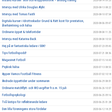
Inställd Kursen ”Boll och kroppsmotorik – allsidig träning”
2020-08-14 09:25
Intervju med Ulrika Douglas Alyhr.
2020-08-13 08:22
Intervju med Tomas Fasth
2020-08-10 07:54
Digitala kurser i Idrottsskador Grund & Rätt kost för prestation,
2020-08-06 09:47
återhämtning och hälsa
Ordinarie öppet & telefontider
2020-08-04 11:25
Intervju med Katarina Back
2020-08-04 10:53
Hej på er fantastiska ledare i SBK!
2020-07-23 09:45
Tips fotbollspodd!
2020-07-21 08:36
Magasinet Fotboll
2020-07-15 14:43
Psykisk hälsa
2020-07-13 08:55
Appen Vamos Football Fitness
2020-07-02 10:18
Ändrade öppettider under sommaren
2020-06-29 08:01
Ordinarie matchflytt- och WO-avgifter fr.o.m. 15 juli
2020-06-26 10:07
Fotbollspsykologi
2020-06-25 09:16
Två lästips för reflekterande ledare
2020-06-25 01:28
Den lilla föreningens stora fördelar
2020-06-12 18:29