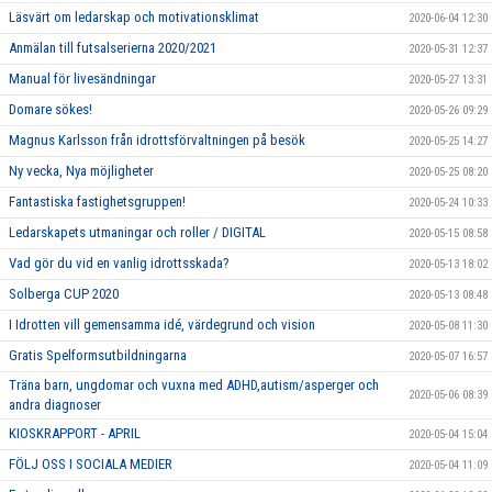
Läsvärt om ledarskap och motivationsklimat
2020-06-04 12:30
Anmälan till futsalserierna 2020/2021
2020-05-31 12:37
Manual för livesändningar
2020-05-27 13:31
Domare sökes!
2020-05-26 09:29
Magnus Karlsson från idrottsförvaltningen på besök
2020-05-25 14:27
Ny vecka, Nya möjligheter
2020-05-25 08:20
Fantastiska fastighetsgruppen!
2020-05-24 10:33
Ledarskapets utmaningar och roller / DIGITAL
2020-05-15 08:58
Vad gör du vid en vanlig idrottsskada?
2020-05-13 18:02
Solberga CUP 2020
2020-05-13 08:48
I Idrotten vill gemensamma idé, värdegrund och vision
2020-05-08 11:30
Gratis Spelformsutbildningarna
2020-05-07 16:57
Träna barn, ungdomar och vuxna med ADHD,autism/asperger och
2020-05-06 08:39
andra diagnoser
KIOSKRAPPORT - APRIL
2020-05-04 15:04
FÖLJ OSS I SOCIALA MEDIER
2020-05-04 11:09