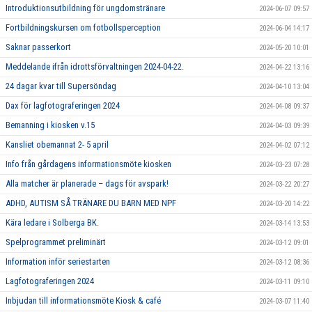
Introduktionsutbildning för ungdomstränare
2024-06-07 09:57
Fortbildningskursen om fotbollsperception
2024-06-04 14:17
Saknar passerkort
2024-05-20 10:01
Meddelande ifrån idrottsförvaltningen 2024-04-22.
2024-04-22 13:16
24 dagar kvar till Supersöndag
2024-04-10 13:04
Dax för lagfotograferingen 2024
2024-04-08 09:37
Bemanning i kiosken v.15
2024-04-03 09:39
Kansliet obemannat 2- 5 april
2024-04-02 07:12
Info från gårdagens informationsmöte kiosken
2024-03-23 07:28
Alla matcher är planerade – dags för avspark!
2024-03-22 20:27
ADHD, AUTISM SÅ TRÄNARE DU BARN MED NPF
2024-03-20 14:22
Kära ledare i Solberga BK.
2024-03-14 13:53
Spelprogrammet preliminärt
2024-03-12 09:01
Information inför seriestarten
2024-03-12 08:36
Lagfotograferingen 2024
2024-03-11 09:10
Inbjudan till informationsmöte Kiosk & café
2024-03-07 11:40