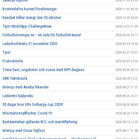
Sanktan diplom!
2020-11-03 09:03
Kostnadsfria kurser/föreläsningar
2020-11-02 09:30
Kansliet håller stängt den 30 oktober
2020-10-29 09:09
Tips! MobilApp ChallengeNow
2020-10-12 11:09
Fotbollsövningar.se – en sida för fotbollstränare!
2020-09-30 14:11
Ledarkonferens 21 november 2020.
2020-09-29 14:48
Tips!
2020-09-21 10:51
Frukostmöte
2020-09-09 10:02
Träna barn, ungdomar och vuxna med NPF-diagnos
2020-09-04 08:10
SBK-Taktiktavla
2020-08-28 12:21
Intervju med Annika Vikander
2020-08-27 11:21
Ledarens hjälpreda
2020-08-25 14:11
53 dagar kvar tills Solberga cup 2020!
2020-08-25 08:40
Informationsaffischer, Covid-19
2020-08-20 13:30
Bestämmelser gällande W.O. och matchflyttning
2020-08-18 12:33
Intervju med Oscar Dejfors
2020-08-17 11:08