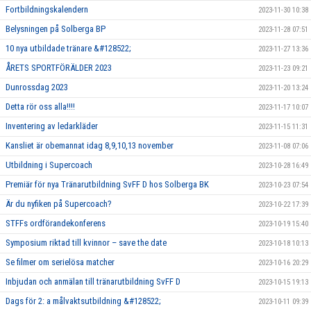
Fortbildningskalendern
2023-11-30 10:38
Belysningen på Solberga BP
2023-11-28 07:51
10 nya utbildade tränare &#128522;
2023-11-27 13:36
ÅRETS SPORTFÖRÄLDER 2023
2023-11-23 09:21
Dunrossdag 2023
2023-11-20 13:24
Detta rör oss alla!!!!
2023-11-17 10:07
Inventering av ledarkläder
2023-11-15 11:31
Kansliet är obemannat idag 8,9,10,13 november
2023-11-08 07:06
Utbildning i Supercoach
2023-10-28 16:49
Premiär för nya Tränarutbildning SvFF D hos Solberga BK
2023-10-23 07:54
Är du nyfiken på Supercoach?
2023-10-22 17:39
STFFs ordförandekonferens
2023-10-19 15:40
Symposium riktad till kvinnor – save the date
2023-10-18 10:13
Se filmer om serielösa matcher
2023-10-16 20:29
Inbjudan och anmälan till tränarutbildning SvFF D
2023-10-15 19:13
Dags för 2: a målvaktsutbildning &#128522;
2023-10-11 09:39