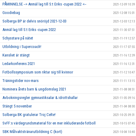
PÅMINNELSE --> Anmäl lag till S:t Eriks -cupen 2022 <--
2021-12-09 10:39
Goodiebag
2021-12-08 15:01
Solberga BP är delvis snöröjd 2021-12-03
2021-12-03 12:13
Anmäl lag till S:t Eriks -cupen 2022
2021-11-30 07:51
Schysstare på nätet
2021-11-19 12:57
Utbildning i Supercoach!
2021-11-17 07:55
Kansliet är stängt
2021-11-16 12:39
Ledarkonferens 2021
2021-11-16 12:31
Fotbollssymposium som riktar sig till kvinnor
2021-11-12 10:47
Träningstider nov-mars
2021-11-11 13:15
Nominera årets barn & ungdomslag 2021
2021-11-08 08:51
Avbokningsregler gymnastiksalar & idrottshallar
2021-11-05 09:16
Stängt 5 november
2021-11-04 08:00
Solberga BK gratulerar Troj Celte!
2021-10-25 09:31
SvFF:s värdegrundsmaterial för en mer inkluderande fotboll
2021-10-15 07:45
SBK Målvaktstränarutbildning C (kort)
2021-10-04 10:40