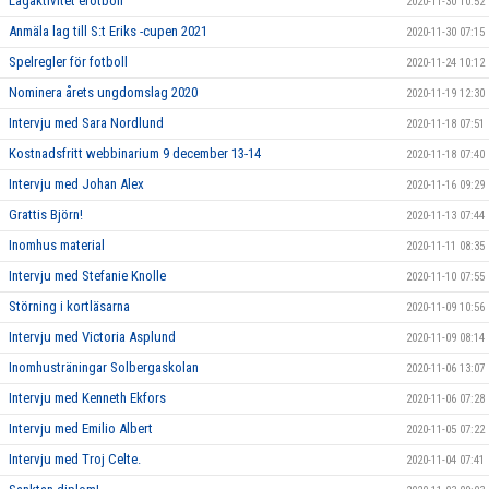
Lagaktivitet efotboll
2020-11-30 10:52
Anmäla lag till S:t Eriks -cupen 2021
2020-11-30 07:15
Spelregler för fotboll
2020-11-24 10:12
Nominera årets ungdomslag 2020
2020-11-19 12:30
Intervju med Sara Nordlund
2020-11-18 07:51
Kostnadsfritt webbinarium 9 december 13-14
2020-11-18 07:40
Intervju med Johan Alex
2020-11-16 09:29
Grattis Björn!
2020-11-13 07:44
Inomhus material
2020-11-11 08:35
Intervju med Stefanie Knolle
2020-11-10 07:55
Störning i kortläsarna
2020-11-09 10:56
Intervju med Victoria Asplund
2020-11-09 08:14
Inomhusträningar Solbergaskolan
2020-11-06 13:07
Intervju med Kenneth Ekfors
2020-11-06 07:28
Intervju med Emilio Albert
2020-11-05 07:22
Intervju med Troj Celte.
2020-11-04 07:41