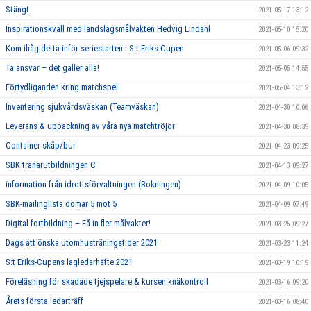
Stängt
2021-05-17 13:12
Inspirationskväll med landslagsmålvakten Hedvig Lindahl
2021-05-10 15:20
Kom ihåg detta inför seriestarten i S:t Eriks-Cupen
2021-05-06 09:32
Ta ansvar – det gäller alla!
2021-05-05 14:55
Förtydliganden kring matchspel
2021-05-04 13:12
Inventering sjukvårdsväskan (Teamväskan)
2021-04-30 10:06
Leverans & uppackning av våra nya matchtröjor
2021-04-30 08:39
Container skåp/bur
2021-04-23 09:25
SBK tränarutbildningen C
2021-04-13 09:27
information från idrottsförvaltningen (Bokningen)
2021-04-09 10:05
SBK-mailinglista domar 5 mot 5
2021-04-09 07:49
Digital fortbildning – Få in fler målvakter!
2021-03-25 09:27
Dags att önska utomhusträningstider 2021
2021-03-23 11:24
S:t Eriks-Cupens lagledarhäfte 2021
2021-03-19 10:19
Föreläsning för skadade tjejspelare & kursen knäkontroll
2021-03-16 09:20
Årets första ledarträff
2021-03-16 08:40