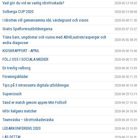
Vad gör du vid en vanlig idrottsskada?
2020-05-13 18:02
Solberga CUP 2020
2020-05-13 08:48
I Idrotten vill gemensamma idé, värdegrund och vision
2020-05-08 11:30
Gratis Spelformsutbildningarna
2020-05-07 16:57
Träna barn, ungdomar och vuxna med ADHD,autism/asperger och
2020-05-06 08:39
andra diagnoser
KIOSKRAPPORT - APRIL
2020-05-04 15:04
FÖLJ OSS I SOCIALA MEDIER
2020-05-04 11:09
En trevlig valborg
2020-04-30 13:09
Föreningskläder
2020-04-30 11:29
Tips på 3 intressanta digitala utbildningar.
2020-04-30 10:38
Supercoach
2020-04-29 15:19
Sänd er match genom appen Min Fotboll
2020-04-27 14:56
Inför helgens matcher
2020-04-24 18:34
Teamväska – Idrottsskadeväska
2020-04-24 15:59
LEDARKONFERENS 2020
2020-04-23 10:09
LÄS DETTA!
2020-04-22 16:31