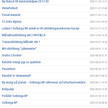
Ny låskod till materialskåpen 25-11-20
2025-11-20 12:12
Vinterfotboll
2025-11-07 07:44
Futsal material
2025-11-06 17:09
S:t Eriks diplom
2025-10-21 09:43
Ledare i Solberga BK anmäl er till utbildningsveckornas kurser
2025-10-15 16:32
Målvaktsutbildning del 2 INSTÄLLD
2025-10-06 14:30
Tränarutbildning Målvakt del 1
2025-09-07 18:24
MV-utbildning "påminnelse"
2025-09-01 11:35
Grattis Christer!
2025-08-28 07:37
Kansliet stängt pgr av sjukdom
2025-08-25 07:16
Passerkort
2025-08-20 12:19
Kansliet är obemannad!
2025-08-19 08:53
Ny energi på planen – Solberga BK välkomnar ny fotbollsutvecklare
2025-08-11 14:20
Bollpump
2025-08-05 15:05
Förådet Solberga BP
2025-07-30 14:32
Solberga BP
2025-07-28 08:04