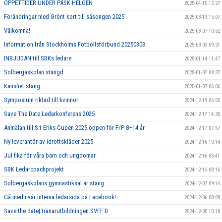
ÖPPETTIDER UNDER PÅSK HELGEN
2025-04-15 12:27
Förändringar med Grönt kort till säsongen 2025
2025-03-13 15:07
Välkomna!
2025-03-07 10:52
Information från Stockholms Fotbollsförbund 20250303
2025-03-03 09:21
INBJUDAN till SBKs ledare
2025-01-14 11:47
Solbergaskolan stängd
2025-01-07 08:37
Kansliet stäng
2025-01-07 06:06
Symposium riktad till kvinnor
2024-12-19 06:55
Save The Date Ledarkonferens 2025
2024-12-17 14:35
Anmälan till S:t Eriks-Cupen 2025 öppen för F/P 8–14 år
2024-12-17 07:57
Ny leverantör av idrottskläder 2025
2024-12-16 10:14
Jul fika för våra barn och ungdomar
2024-12-16 08:41
SBK Ledarcoachprojekt
2024-12-13 08:16
Solbergaskolans gymnastiksal är stäng
2024-12-07 09:14
Gå med i vår interna ledarsida på Facebook!
2024-12-06 08:09
Save the date| tränarutbildningen SVFF D
2024-12-05 10:18