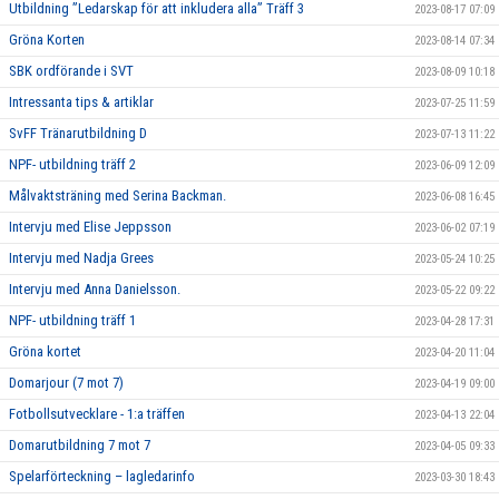
Utbildning ”Ledarskap för att inkludera alla” Träff 3
2023-08-17 07:09
Gröna Korten
2023-08-14 07:34
SBK ordförande i SVT
2023-08-09 10:18
Intressanta tips & artiklar
2023-07-25 11:59
SvFF Tränarutbildning D
2023-07-13 11:22
NPF- utbildning träff 2
2023-06-09 12:09
Målvaktsträning med Serina Backman.
2023-06-08 16:45
Intervju med Elise Jeppsson
2023-06-02 07:19
Intervju med Nadja Grees
2023-05-24 10:25
Intervju med Anna Danielsson.
2023-05-22 09:22
NPF- utbildning träff 1
2023-04-28 17:31
Gröna kortet
2023-04-20 11:04
Domarjour (7 mot 7)
2023-04-19 09:00
Fotbollsutvecklare - 1:a träffen
2023-04-13 22:04
Domarutbildning 7 mot 7
2023-04-05 09:33
Spelarförteckning – lagledarinfo
2023-03-30 18:43