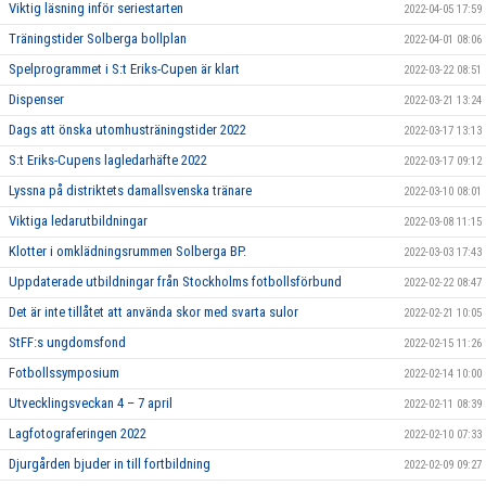
Viktig läsning inför seriestarten
2022-04-05 17:59
Träningstider Solberga bollplan
2022-04-01 08:06
Spelprogrammet i S:t Eriks-Cupen är klart
2022-03-22 08:51
Dispenser
2022-03-21 13:24
Dags att önska utomhusträningstider 2022
2022-03-17 13:13
S:t Eriks-Cupens lagledarhäfte 2022
2022-03-17 09:12
Lyssna på distriktets damallsvenska tränare
2022-03-10 08:01
Viktiga ledarutbildningar
2022-03-08 11:15
Klotter i omklädningsrummen Solberga BP.
2022-03-03 17:43
Uppdaterade utbildningar från Stockholms fotbollsförbund
2022-02-22 08:47
Det är inte tillåtet att använda skor med svarta sulor
2022-02-21 10:05
StFF:s ungdomsfond
2022-02-15 11:26
Fotbollssymposium
2022-02-14 10:00
Utvecklingsveckan 4 – 7 april
2022-02-11 08:39
Lagfotograferingen 2022
2022-02-10 07:33
Djurgården bjuder in till fortbildning
2022-02-09 09:27