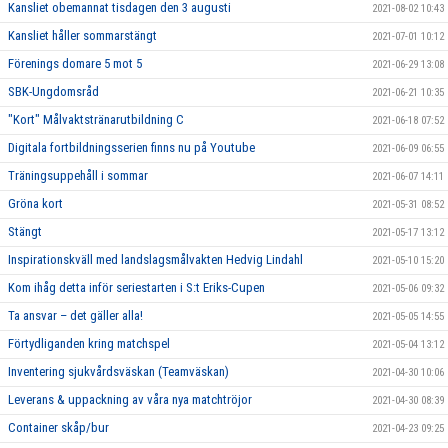
Kansliet obemannat tisdagen den 3 augusti
2021-08-02 10:43
Kansliet håller sommarstängt
2021-07-01 10:12
Förenings domare 5 mot 5
2021-06-29 13:08
SBK-Ungdomsråd
2021-06-21 10:35
"Kort" Målvaktstränarutbildning C
2021-06-18 07:52
Digitala fortbildningsserien finns nu på Youtube
2021-06-09 06:55
Träningsuppehåll i sommar
2021-06-07 14:11
Gröna kort
2021-05-31 08:52
Stängt
2021-05-17 13:12
Inspirationskväll med landslagsmålvakten Hedvig Lindahl
2021-05-10 15:20
Kom ihåg detta inför seriestarten i S:t Eriks-Cupen
2021-05-06 09:32
Ta ansvar – det gäller alla!
2021-05-05 14:55
Förtydliganden kring matchspel
2021-05-04 13:12
Inventering sjukvårdsväskan (Teamväskan)
2021-04-30 10:06
Leverans & uppackning av våra nya matchtröjor
2021-04-30 08:39
Container skåp/bur
2021-04-23 09:25