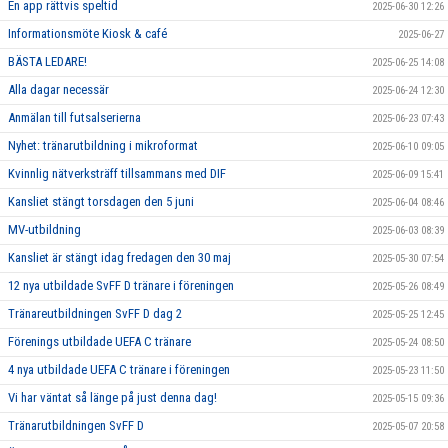
En app rättvis speltid
2025-06-30 12:26
Informationsmöte Kiosk & café
2025-06-27
BÄSTA LEDARE!
2025-06-25 14:08
Alla dagar necessär
2025-06-24 12:30
Anmälan till futsalserierna
2025-06-23 07:43
Nyhet: tränarutbildning i mikroformat
2025-06-10 09:05
Kvinnlig nätverksträff tillsammans med DIF
2025-06-09 15:41
Kansliet stängt torsdagen den 5 juni
2025-06-04 08:46
MV-utbildning
2025-06-03 08:39
Kansliet är stängt idag fredagen den 30 maj
2025-05-30 07:54
12 nya utbildade SvFF D tränare i föreningen
2025-05-26 08:49
Tränareutbildningen SvFF D dag 2
2025-05-25 12:45
Förenings utbildade UEFA C tränare
2025-05-24 08:50
4 nya utbildade UEFA C tränare i föreningen
2025-05-23 11:50
Vi har väntat så länge på just denna dag!
2025-05-15 09:36
Tränarutbildningen SvFF D
2025-05-07 20:58