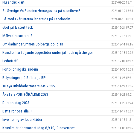
Nu är det klart!
2024-01-20 15:41
Se Sverige Vs Bosnien-Hercegovina på sportlovet!
2024-01-19 13:53
Gå med i vår interna ledarsida på Facebook!
2024-01-15 08:38
God jul & stort tack
2023-12-21 07:27
Målvakts camp nr 2
2023-12-18 15:31
Omklädningsrummen Solberga bollplan
2023-12-14 09:16
Kansliet har följande öppettider under jul - och nyårshelgen
2023-12-13 10:02
Ledarträff
2023-12-01 07:07
Fortbildningskalendern
2023-11-30 10:38
Belysningen på Solberga BP
2023-11-28 07:51
10 nya utbildade tränare &#128522;
2023-11-27 13:36
ÅRETS SPORTFÖRÄLDER 2023
2023-11-23 09:21
Dunrossdag 2023
2023-11-20 13:24
Detta rör oss alla!!!!
2023-11-17 10:07
Inventering av ledarkläder
2023-11-15 11:31
Kansliet är obemannat idag 8,9,10,13 november
2023-11-08 07:06