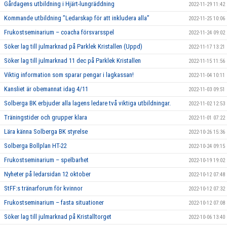
Gårdagens utbildning i Hjärt-lungräddning
2022-11-29 11:42
Kommande utbildning ”Ledarskap för att inkludera alla”
2022-11-25 10:06
Frukostseminarium – coacha försvarsspel
2022-11-24 09:02
Söker lag till julmarknad på Parklek Kristallen (Uppd)
2022-11-17 13:21
Söker lag till julmarknad 11 dec på Parklek Kristallen
2022-11-15 11:56
Viktig information som sparar pengar i lagkassan!
2022-11-04 10:11
Kansliet är obemannat idag 4/11
2022-11-03 09:51
Solberga BK erbjuder alla lagens ledare två viktiga utbildningar.
2022-11-02 12:53
Träningstider och grupper klara
2022-11-01 07:22
Lära känna Solberga BK styrelse
2022-10-26 15:36
Solberga Bollplan HT-22
2022-10-24 09:15
Frukostseminarium – spelbarhet
2022-10-19 19:02
Nyheter på ledarsidan 12 oktober
2022-10-12 07:48
StFF:s tränarforum för kvinnor
2022-10-12 07:32
Frukostseminarium – fasta situationer
2022-10-12 07:08
Söker lag till julmarknad på Kristalltorget
2022-10-06 13:40