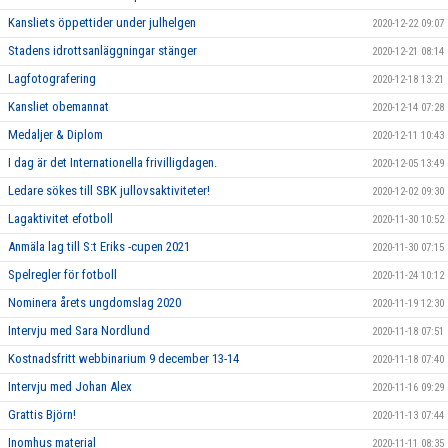
Kansliets öppettider under julhelgen
2020-12-22 09:07
Stadens idrottsanläggningar stänger
2020-12-21 08:14
Lagfotografering
2020-12-18 13:21
Kansliet obemannat
2020-12-14 07:28
Medaljer & Diplom
2020-12-11 10:43
I dag är det Internationella frivilligdagen.
2020-12-05 13:49
Ledare sökes till SBK jullovsaktiviteter!
2020-12-02 09:30
Lagaktivitet efotboll
2020-11-30 10:52
Anmäla lag till S:t Eriks -cupen 2021
2020-11-30 07:15
Spelregler för fotboll
2020-11-24 10:12
Nominera årets ungdomslag 2020
2020-11-19 12:30
Intervju med Sara Nordlund
2020-11-18 07:51
Kostnadsfritt webbinarium 9 december 13-14
2020-11-18 07:40
Intervju med Johan Alex
2020-11-16 09:29
Grattis Björn!
2020-11-13 07:44
Inomhus material
2020-11-11 08:35