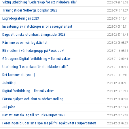
Viktig utbildning ”Ledarskap för att inkludera alla”
2023-03-26 18:38
Träningstider Solberga bollplan 2023
2023-03-17 11:27
Lagfotograferingen 2023
2023-03-13 13:41
Inventering av matchtröjor inför säsongstarten!
2023-03-01 13:11
Dags att önska utomhusträningstider 2023
2023-02-27 11:43
Påminnelse om vår lagaktivitet
2023-02-08 08:37
Bli medlem i vår ledargrupp på Facebook!
2023-01-16 08:16
Gårdagens Digital fortbildning – fler målvakter
2023-01-12 07:44
Utbildning ”Ledarskap för att inkludera alla”
2023-01-11 09:10
Det kommer att lysa :-)
2023-01-10 18:01
Julstängt
2022-12-21 09:11
Digital fortbildning – fler målvakter
2022-12-12 13:19
Första hjälpen och akut skadebehandling
2022-12-08 09:39
Jul påse
2022-12-06 10:49
Dax att anmäla lag till S:t Eriks-Cupen 2023
2022-12-02 12:32
Föreningen bjuder sina spelare på fri lagaktivitet i Supercenter!
2022-12-01 07:28