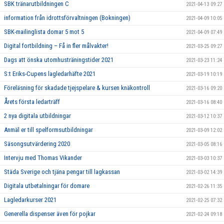
SBK tränarutbildningen C
2021-04-13 09:27
information från idrottsförvaltningen (Bokningen)
2021-04-09 10:05
SBK-mailinglista domar 5 mot 5
2021-04-09 07:49
Digital fortbildning – Få in fler målvakter!
2021-03-25 09:27
Dags att önska utomhusträningstider 2021
2021-03-23 11:24
S:t Eriks-Cupens lagledarhäfte 2021
2021-03-19 10:19
Föreläsning för skadade tjejspelare & kursen knäkontroll
2021-03-16 09:20
Årets första ledarträff
2021-03-16 08:40
2 nya digitala utbildningar
2021-03-12 10:37
Anmäl er till spelformsutbildningar
2021-03-09 12:02
Säsongsutvärdering 2020
2021-03-05 08:16
Intervju med Thomas Vikander
2021-03-03 10:37
Städa Sverige och tjäna pengar till lagkassan
2021-03-02 14:39
Digitala utbetalningar för domare
2021-02-26 11:35
Lagledarkurser 2021
2021-02-25 07:32
Generella dispenser även för pojkar
2021-02-24 09:18