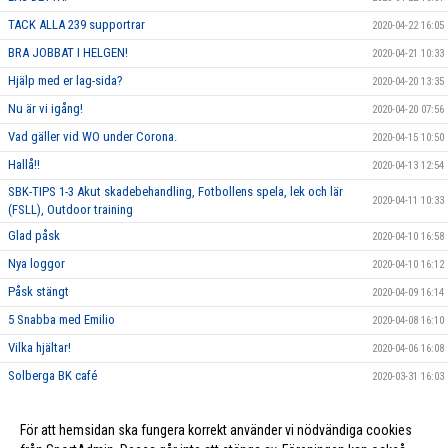
TACK ALLA 239 supportrar
2020-04-22 16:05
BRA JOBBAT I HELGEN!
2020-04-21 10:33
Hjälp med er lag-sida?
2020-04-20 13:35
Nu är vi igång!
2020-04-20 07:56
Vad gäller vid WO under Corona.
2020-04-15 10:50
Hallå!!
2020-04-13 12:54
SBK-TIPS 1-3 Akut skadebehandling, Fotbollens spela, lek och lär
2020-04-11 10:33
(FSLL), Outdoor training
Glad påsk
2020-04-10 16:58
Nya loggor
2020-04-10 16:12
Påsk stängt
2020-04-09 16:14
5 Snabba med Emilio
2020-04-08 16:10
Vilka hjältar!
2020-04-06 16:08
Solberga BK café
2020-03-31 16:03
Målvaktsclinic Lördag 28 Mars
2020-02-24 12:29
För att hemsidan ska fungera korrekt använder vi nödvändiga cookies
PåsklovsCamp på Solberga BP
2020-01-06 12:20