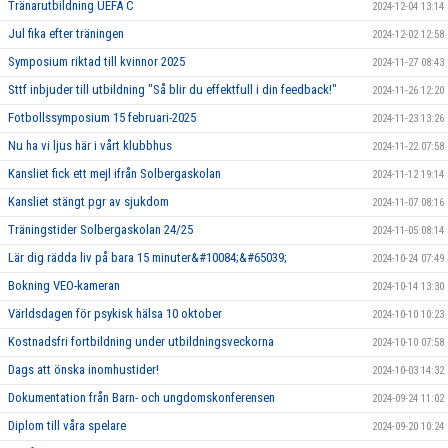
Tränarutbildning UEFA C
2024-12-04 13:14
Jul fika efter träningen
2024-12-02 12:58
Symposium riktad till kvinnor 2025
2024-11-27 08:43
Sttf inbjuder till utbildning "Så blir du effektfull i din feedback!"
2024-11-26 12:20
Fotbollssymposium 15 februari-2025
2024-11-23 13:26
Nu ha vi ljus här i vårt klubbhus
2024-11-22 07:58
Kansliet fick ett mejl ifrån Solbergaskolan
2024-11-12 19:14
Kansliet stängt pgr av sjukdom
2024-11-07 08:16
Träningstider Solbergaskolan 24/25
2024-11-05 08:14
Lär dig rädda liv på bara 15 minuter&#10084;&#65039;
2024-10-24 07:49
Bokning VEO-kameran
2024-10-14 13:30
Världsdagen för psykisk hälsa 10 oktober
2024-10-10 10:23
Kostnadsfri fortbildning under utbildningsveckorna
2024-10-10 07:58
Dags att önska inomhustider!
2024-10-03 14:32
Dokumentation från Barn- och ungdomskonferensen
2024-09-24 11:02
Diplom till våra spelare
2024-09-20 10:24