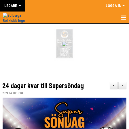
LEDARE
LOGGA IN
HEM
LEDARE
NYHETER
SUPERCOACH
KALENDER
24 dagar kvar till Supersöndag
<
>
DOKUMENT
2024-04-10 13:04
KONTAKT
BILDGALLERI
ÅRSHJUL