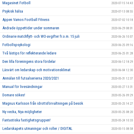
Magasinet Fotboll
2020-07-15 14:43
Psykisk hälsa
2020-07-13 08:55
Appen Vamos Football Fitness
2020-07-02 10:18
Ändrade öppettider under sommaren
2020-06-29 08:01
Ordinarie matchflytt- och WO-avgifter fr.o.m. 15 juli
2020-06-26 10:07
Fotbollspsykologi
2020-06-25 09:16
Två lästips för reflekterande ledare
2020-06-25 01:28
Den lilla föreningens stora fördelar
2020-06-12 18:29
Läsvärt om ledarskap och motivationsklimat
2020-06-04 12:30
Anmälan till futsalserierna 2020/2021
2020-05-31 12:37
Manual för livesändningar
2020-05-27 13:31
Domare sökes!
2020-05-26 09:29
Magnus Karlsson från idrottsförvaltningen på besök
2020-05-25 14:27
Ny vecka, Nya möjligheter
2020-05-25 08:20
Fantastiska fastighetsgruppen!
2020-05-24 10:33
Ledarskapets utmaningar och roller / DIGITAL
2020-05-15 08:58