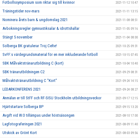
Fotbollssymposium som riktar sig till kvinnor
2021-11-12 10:47
Träningstider nov-mars
2021-11-11 13:15
Nominera årets barn & ungdomslag 2021
2021-11-08 08:51
Avbokningsregler gymnastiksalar & idrottshallar
2021-11-05 09:16
Stängt 5 november
2021-11-04 08:00
Solberga BK gratulerar Troj Celte!
2021-10-25 09:31
SvFF:s värdegrundsmaterial för en mer inkluderande fotboll
2021-10-15 07:45
SBK Målvaktstränarutbildning C (kort)
2021-10-04 10:40
SBK tränarutbildningen C2
2021-09-29 08:31
Målvaktstränarutbildning C "Kort”
2021-09-24 14:15
LEDARKONFERENS 2021
2021-09-24 08:27
Anmälan er till StFF och RF-SISU Stockholm utbildningsveckor
2021-09-17 12:15
Hjärtstartare Solberga BP
2021-09-15 13:20
Avgift vid W.O tillämpas under höstsäsongen
2021-08-10 17:00
Lagfotograferingen 2021
2021-08-09 11:40
Utskick av Grönt Kort
2021-08-03 09:56