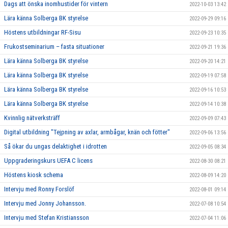
Dags att önska inomhustider för vintern
2022-10-03 13:42
Lära känna Solberga BK styrelse
2022-09-29 09:16
Höstens utbildningar RF-Sisu
2022-09-23 10:35
Frukostseminarium – fasta situationer
2022-09-21 19:36
Lära känna Solberga BK styrelse
2022-09-20 14:21
Lära känna Solberga BK styrelse
2022-09-19 07:58
Lära känna Solberga BK styrelse
2022-09-16 10:53
Lära känna Solberga BK styrelse
2022-09-14 10:38
Kvinnlig nätverksträff
2022-09-09 07:43
Digital utbildning "Tejpning av axlar, armbågar, knän och fötter"
2022-09-06 13:56
Så ökar du ungas delaktighet i idrotten
2022-09-05 08:34
Uppgraderingskurs UEFA C licens
2022-08-30 08:21
Höstens kiosk schema
2022-08-09 14:20
Intervju med Ronny Forslöf
2022-08-01 09:14
Intervju med Jonny Johansson.
2022-07-08 10:54
Intervju med Stefan Kristiansson
2022-07-04 11:06