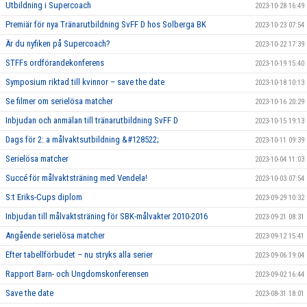
Utbildning i Supercoach
2023-10-28 16:49
Premiär för nya Tränarutbildning SvFF D hos Solberga BK
2023-10-23 07:54
Är du nyfiken på Supercoach?
2023-10-22 17:39
STFFs ordförandekonferens
2023-10-19 15:40
Symposium riktad till kvinnor – save the date
2023-10-18 10:13
Se filmer om serielösa matcher
2023-10-16 20:29
Inbjudan och anmälan till tränarutbildning SvFF D
2023-10-15 19:13
Dags för 2: a målvaktsutbildning &#128522;
2023-10-11 09:39
Serielösa matcher
2023-10-04 11:03
Succé för målvaktsträning med Vendela!
2023-10-03 07:54
S:t Eriks-Cups diplom
2023-09-29 10:32
Inbjudan till målvaktsträning för SBK-målvakter 2010-2016
2023-09-21 08:31
Angående serielösa matcher
2023-09-12 15:41
Efter tabellförbudet – nu stryks alla serier
2023-09-06 19:04
Rapport Barn- och Ungdomskonferensen
2023-09-02 16:44
Save the date
2023-08-31 18:01