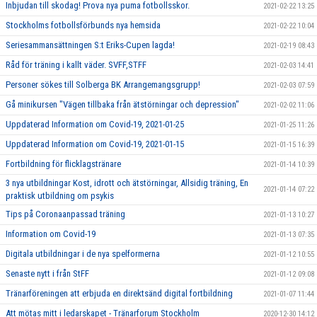
Inbjudan till skodag! Prova nya puma fotbollsskor.
2021-02-22 13:25
Stockholms fotbollsförbunds nya hemsida
2021-02-22 10:04
Seriesammansättningen S:t Eriks-Cupen lagda!
2021-02-19 08:43
Råd för träning i kallt väder. SVFF,STFF
2021-02-03 14:41
Personer sökes till Solberga BK Arrangemangsgrupp!
2021-02-03 07:59
Gå minikursen "Vägen tillbaka från ätstörningar och depression"
2021-02-02 11:06
Uppdaterad Information om Covid-19, 2021-01-25
2021-01-25 11:26
Uppdaterad Information om Covid-19, 2021-01-15
2021-01-15 16:39
Fortbildning för flicklagstränare
2021-01-14 10:39
3 nya utbildningar Kost, idrott och ätstörningar, Allsidig träning, En
2021-01-14 07:22
praktisk utbildning om psykis
Tips på Coronaanpassad träning
2021-01-13 10:27
Information om Covid-19
2021-01-13 07:35
Digitala utbildningar i de nya spelformerna
2021-01-12 10:55
Senaste nytt i från StFF
2021-01-12 09:08
Tränarföreningen att erbjuda en direktsänd digital fortbildning
2021-01-07 11:44
Att mötas mitt i ledarskapet - Tränarforum Stockholm
2020-12-30 14:12