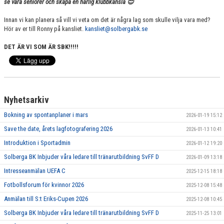
se våra seniorer och skapa en härlig klubbkänsla 😊
Innan vi kan planera så vill vi veta om det är några lag som skulle vilja vara med?
Hör av er till Ronny på kansliet.
kansliet@solbergabk.se
DET ÄR VI SOM ÄR SBK!!!!!
Nyhetsarkiv
Bokning av spontanplaner i mars
2026-01-19 15:12
Save the date, årets lagfotografering 2026
2026-01-13 10:41
Introduktion i Sportadmin
2026-01-12 19:20
Solberga BK Inbjuder våra ledare till tränarutbildning SvFF D
2026-01-09 13:18
Intresseanmälan UEFA C
2025-12-15 18:18
Fotbollsforum för kvinnor 2026
2025-12-08 15:48
Anmälan till S:t Eriks-Cupen 2026
2025-12-08 10:45
Solberga BK Inbjuder våra ledare till tränarutbildning SvFF D
2025-11-25 13:01