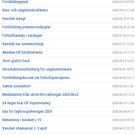
Förrådsbyggnad
2024-09-18 09:49
Barn- och ungdomskonferens
2024-09-10 12:04
Kansliet stängt
2024-08-29 07:05
Fortbildning prestationsångest
2024-08-25 22:24
Fotbollsanalys i vardagen
2024-07-30 07:53
Kansliet har sommarstängt
2024-07-01 10:05
Anmälan till futsalserierna
2024-06-19 10:19
Stort grattis Sara!
2024-06-18 16:52
Introduktionsutbildning för ungdomstränare
2024-06-07 09:57
Fortbildningskursen om fotbollsperception
2024-06-04 14:17
Saknar passerkort
2024-05-20 10:01
Meddelande ifrån idrottsförvaltningen 2024-04-22.
2024-04-22 13:16
24 dagar kvar till Supersöndag
2024-04-10 13:04
Dax för lagfotograferingen 2024
2024-04-08 09:37
Bemanning i kiosken v.15
2024-04-03 09:39
Kansliet obemannat 2- 5 april
2024-04-02 07:12