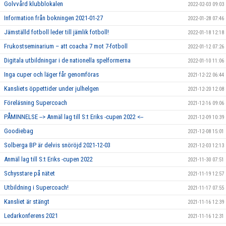
Golvvård klubblokalen
2022-02-03 09:03
Information från bokningen 2021-01-27
2022-01-28 07:46
Jämställd fotboll leder till jämlik fotboll!
2022-01-18 12:18
Frukostseminarium – att coacha 7 mot 7-fotboll
2022-01-12 07:26
Digitala utbildningar i de nationella spelformerna
2022-01-10 11:06
Inga cuper och läger får genomföras
2021-12-22 06:44
Kansliets öppettider under julhelgen
2021-12-20 12:08
Föreläsning Supercoach
2021-12-16 09:06
PÅMINNELSE --> Anmäl lag till S:t Eriks -cupen 2022 <--
2021-12-09 10:39
Goodiebag
2021-12-08 15:01
Solberga BP är delvis snöröjd 2021-12-03
2021-12-03 12:13
Anmäl lag till S:t Eriks -cupen 2022
2021-11-30 07:51
Schysstare på nätet
2021-11-19 12:57
Utbildning i Supercoach!
2021-11-17 07:55
Kansliet är stängt
2021-11-16 12:39
Ledarkonferens 2021
2021-11-16 12:31