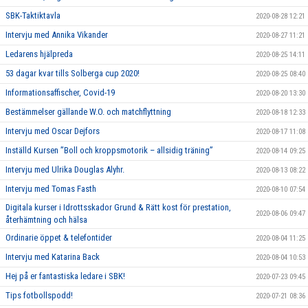
SBK-Taktiktavla
2020-08-28 12:21
Intervju med Annika Vikander
2020-08-27 11:21
Ledarens hjälpreda
2020-08-25 14:11
53 dagar kvar tills Solberga cup 2020!
2020-08-25 08:40
Informationsaffischer, Covid-19
2020-08-20 13:30
Bestämmelser gällande W.O. och matchflyttning
2020-08-18 12:33
Intervju med Oscar Dejfors
2020-08-17 11:08
Inställd Kursen ”Boll och kroppsmotorik – allsidig träning”
2020-08-14 09:25
Intervju med Ulrika Douglas Alyhr.
2020-08-13 08:22
Intervju med Tomas Fasth
2020-08-10 07:54
Digitala kurser i Idrottsskador Grund & Rätt kost för prestation,
2020-08-06 09:47
återhämtning och hälsa
Ordinarie öppet & telefontider
2020-08-04 11:25
Intervju med Katarina Back
2020-08-04 10:53
Hej på er fantastiska ledare i SBK!
2020-07-23 09:45
Tips fotbollspodd!
2020-07-21 08:36