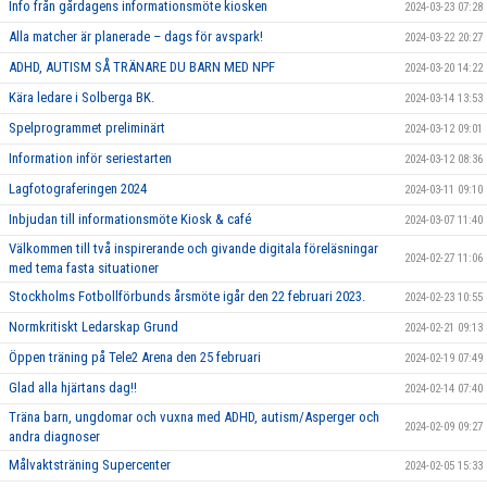
Info från gårdagens informationsmöte kiosken
2024-03-23 07:28
Alla matcher är planerade – dags för avspark!
2024-03-22 20:27
ADHD, AUTISM SÅ TRÄNARE DU BARN MED NPF
2024-03-20 14:22
Kära ledare i Solberga BK.
2024-03-14 13:53
Spelprogrammet preliminärt
2024-03-12 09:01
Information inför seriestarten
2024-03-12 08:36
Lagfotograferingen 2024
2024-03-11 09:10
Inbjudan till informationsmöte Kiosk & café
2024-03-07 11:40
Välkommen till två inspirerande och givande digitala föreläsningar
2024-02-27 11:06
med tema fasta situationer
Stockholms Fotbollförbunds årsmöte igår den 22 februari 2023.
2024-02-23 10:55
Normkritiskt Ledarskap Grund
2024-02-21 09:13
Öppen träning på Tele2 Arena den 25 februari
2024-02-19 07:49
Glad alla hjärtans dag!!
2024-02-14 07:40
Träna barn, ungdomar och vuxna med ADHD, autism/Asperger och
2024-02-09 09:27
andra diagnoser
Målvaktsträning Supercenter
2024-02-05 15:33