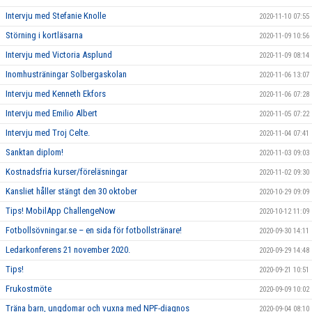
Intervju med Stefanie Knolle
2020-11-10 07:55
Störning i kortläsarna
2020-11-09 10:56
Intervju med Victoria Asplund
2020-11-09 08:14
Inomhusträningar Solbergaskolan
2020-11-06 13:07
Intervju med Kenneth Ekfors
2020-11-06 07:28
Intervju med Emilio Albert
2020-11-05 07:22
Intervju med Troj Celte.
2020-11-04 07:41
Sanktan diplom!
2020-11-03 09:03
Kostnadsfria kurser/föreläsningar
2020-11-02 09:30
Kansliet håller stängt den 30 oktober
2020-10-29 09:09
Tips! MobilApp ChallengeNow
2020-10-12 11:09
Fotbollsövningar.se – en sida för fotbollstränare!
2020-09-30 14:11
Ledarkonferens 21 november 2020.
2020-09-29 14:48
Tips!
2020-09-21 10:51
Frukostmöte
2020-09-09 10:02
Träna barn, ungdomar och vuxna med NPF-diagnos
2020-09-04 08:10