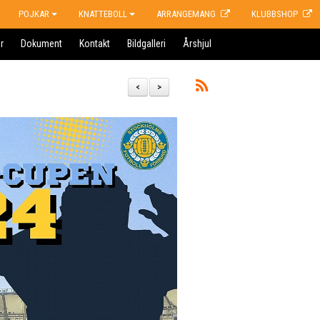
POJKAR
KNATTEBOLL
ARRANGEMANG
KLUBBSHOP
r
Dokument
Kontakt
Bildgalleri
Årshjul
<
>