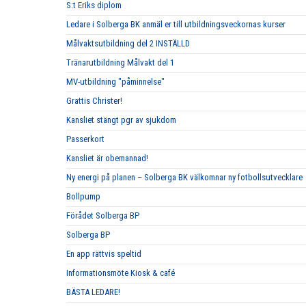
S:t Eriks diplom
Ledare i Solberga BK anmäl er till utbildningsveckornas kurser
Målvaktsutbildning del 2 INSTÄLLD
Tränarutbildning Målvakt del 1
MV-utbildning "påminnelse"
Grattis Christer!
Kansliet stängt pgr av sjukdom
Passerkort
Kansliet är obemannad!
Ny energi på planen – Solberga BK välkomnar ny fotbollsutvecklare
Bollpump
Förådet Solberga BP
Solberga BP
En app rättvis speltid
Informationsmöte Kiosk & café
BÄSTA LEDARE!