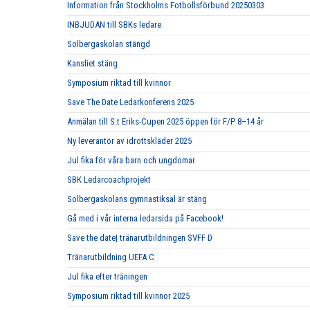
Information från Stockholms Fotbollsförbund 20250303
INBJUDAN till SBKs ledare
Solbergaskolan stängd
Kansliet stäng
Symposium riktad till kvinnor
Save The Date Ledarkonferens 2025
Anmälan till S:t Eriks-Cupen 2025 öppen för F/P 8–14 år
Ny leverantör av idrottskläder 2025
Jul fika för våra barn och ungdomar
SBK Ledarcoachprojekt
Solbergaskolans gymnastiksal är stäng
Gå med i vår interna ledarsida på Facebook!
Save the date| tränarutbildningen SVFF D
Tränarutbildning UEFA C
Jul fika efter träningen
Symposium riktad till kvinnor 2025