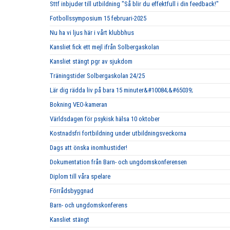
Sttf inbjuder till utbildning "Så blir du effektfull i din feedback!"
Fotbollssymposium 15 februari-2025
Nu ha vi ljus här i vårt klubbhus
Kansliet fick ett mejl ifrån Solbergaskolan
Kansliet stängt pgr av sjukdom
Träningstider Solbergaskolan 24/25
Lär dig rädda liv på bara 15 minuter&#10084;&#65039;
Bokning VEO-kameran
Världsdagen för psykisk hälsa 10 oktober
Kostnadsfri fortbildning under utbildningsveckorna
Dags att önska inomhustider!
Dokumentation från Barn- och ungdomskonferensen
Diplom till våra spelare
Förrådsbyggnad
Barn- och ungdomskonferens
Kansliet stängt