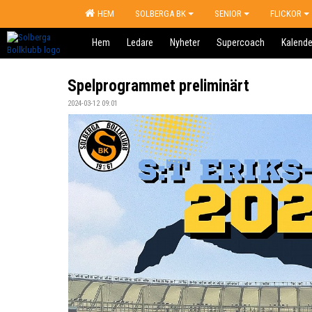
HEM
SOLBERGA BK
SENIOR
FLICKOR
Hem
Ledare
Nyheter
Supercoach
Kalende
Spelprogrammet preliminärt
2024-03-12 09:01