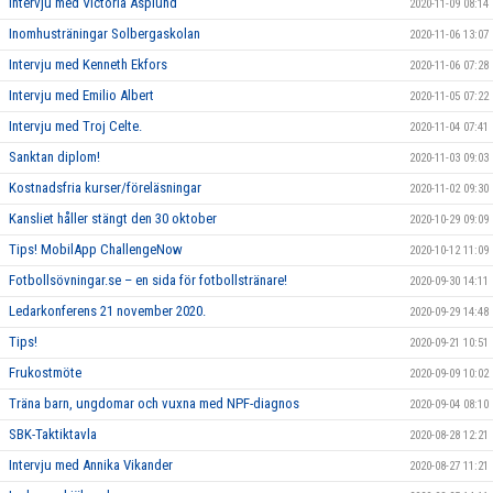
Intervju med Victoria Asplund
2020-11-09 08:14
Inomhusträningar Solbergaskolan
2020-11-06 13:07
Intervju med Kenneth Ekfors
2020-11-06 07:28
Intervju med Emilio Albert
2020-11-05 07:22
Intervju med Troj Celte.
2020-11-04 07:41
Sanktan diplom!
2020-11-03 09:03
Kostnadsfria kurser/föreläsningar
2020-11-02 09:30
Kansliet håller stängt den 30 oktober
2020-10-29 09:09
Tips! MobilApp ChallengeNow
2020-10-12 11:09
Fotbollsövningar.se – en sida för fotbollstränare!
2020-09-30 14:11
Ledarkonferens 21 november 2020.
2020-09-29 14:48
Tips!
2020-09-21 10:51
Frukostmöte
2020-09-09 10:02
Träna barn, ungdomar och vuxna med NPF-diagnos
2020-09-04 08:10
SBK-Taktiktavla
2020-08-28 12:21
Intervju med Annika Vikander
2020-08-27 11:21