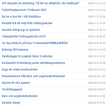
Sttf inbjuder till utbildning "Så blir du effektfull i din feedback!"
2024-11-26 12:20
Fotbollssymposium 15 februari-2025
2024-11-23 13:26
Nu ha vi ljus här i vårt klubbhus
2024-11-22 07:58
Kansliet fick ett mejl ifrån Solbergaskolan
2024-11-12 19:14
Kansliet stängt pgr av sjukdom
2024-11-07 08:16
Träningstider Solbergaskolan 24/25
2024-11-05 08:14
Lär dig rädda liv på bara 15 minuter&#10084;&#65039;
2024-10-24 07:49
Bokning VEO-kameran
2024-10-14 13:30
Världsdagen för psykisk hälsa 10 oktober
2024-10-10 10:23
Kostnadsfri fortbildning under utbildningsveckorna
2024-10-10 07:58
Dags att önska inomhustider!
2024-10-03 14:32
Dokumentation från Barn- och ungdomskonferensen
2024-09-24 11:02
Diplom till våra spelare
2024-09-20 10:24
Förrådsbyggnad
2024-09-18 09:49
Barn- och ungdomskonferens
2024-09-10 12:04
Kansliet stängt
2024-08-29 07:05