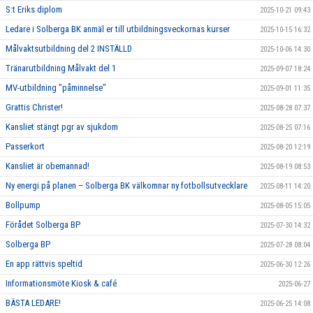
S:t Eriks diplom
2025-10-21 09:43
Ledare i Solberga BK anmäl er till utbildningsveckornas kurser
2025-10-15 16:32
Målvaktsutbildning del 2 INSTÄLLD
2025-10-06 14:30
Tränarutbildning Målvakt del 1
2025-09-07 18:24
MV-utbildning "påminnelse"
2025-09-01 11:35
Grattis Christer!
2025-08-28 07:37
Kansliet stängt pgr av sjukdom
2025-08-25 07:16
Passerkort
2025-08-20 12:19
Kansliet är obemannad!
2025-08-19 08:53
Ny energi på planen – Solberga BK välkomnar ny fotbollsutvecklare
2025-08-11 14:20
Bollpump
2025-08-05 15:05
Förådet Solberga BP
2025-07-30 14:32
Solberga BP
2025-07-28 08:04
En app rättvis speltid
2025-06-30 12:26
Informationsmöte Kiosk & café
2025-06-27
BÄSTA LEDARE!
2025-06-25 14:08