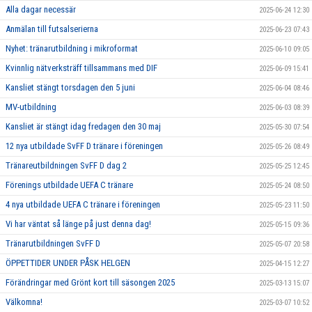
Alla dagar necessär
2025-06-24 12:30
Anmälan till futsalserierna
2025-06-23 07:43
Nyhet: tränarutbildning i mikroformat
2025-06-10 09:05
Kvinnlig nätverksträff tillsammans med DIF
2025-06-09 15:41
Kansliet stängt torsdagen den 5 juni
2025-06-04 08:46
MV-utbildning
2025-06-03 08:39
Kansliet är stängt idag fredagen den 30 maj
2025-05-30 07:54
12 nya utbildade SvFF D tränare i föreningen
2025-05-26 08:49
Tränareutbildningen SvFF D dag 2
2025-05-25 12:45
Förenings utbildade UEFA C tränare
2025-05-24 08:50
4 nya utbildade UEFA C tränare i föreningen
2025-05-23 11:50
Vi har väntat så länge på just denna dag!
2025-05-15 09:36
Tränarutbildningen SvFF D
2025-05-07 20:58
ÖPPETTIDER UNDER PÅSK HELGEN
2025-04-15 12:27
Förändringar med Grönt kort till säsongen 2025
2025-03-13 15:07
Välkomna!
2025-03-07 10:52