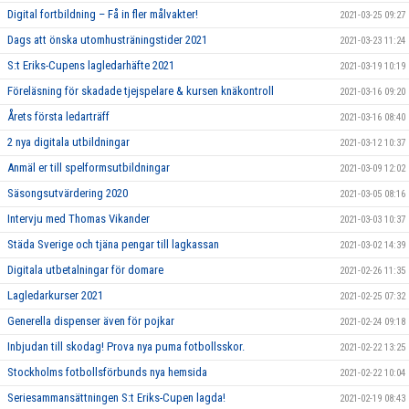
Digital fortbildning – Få in fler målvakter!
2021-03-25 09:27
Dags att önska utomhusträningstider 2021
2021-03-23 11:24
S:t Eriks-Cupens lagledarhäfte 2021
2021-03-19 10:19
Föreläsning för skadade tjejspelare & kursen knäkontroll
2021-03-16 09:20
Årets första ledarträff
2021-03-16 08:40
2 nya digitala utbildningar
2021-03-12 10:37
Anmäl er till spelformsutbildningar
2021-03-09 12:02
Säsongsutvärdering 2020
2021-03-05 08:16
Intervju med Thomas Vikander
2021-03-03 10:37
Städa Sverige och tjäna pengar till lagkassan
2021-03-02 14:39
Digitala utbetalningar för domare
2021-02-26 11:35
Lagledarkurser 2021
2021-02-25 07:32
Generella dispenser även för pojkar
2021-02-24 09:18
Inbjudan till skodag! Prova nya puma fotbollsskor.
2021-02-22 13:25
Stockholms fotbollsförbunds nya hemsida
2021-02-22 10:04
Seriesammansättningen S:t Eriks-Cupen lagda!
2021-02-19 08:43