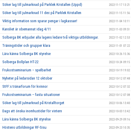
Söker lag till julmarknad på Parklek Kristallen (Uppd)
2022-11-17 13:21
Söker lag till julmarknad 11 dec på Parklek Kristallen
2022-11-15 11:56
Viktig information som sparar pengar i lagkassan!
2022-11-04 10:11
Kansliet är obemannat idag 4/11
2022-11-03 09:51
Solberga BK erbjuder alla lagens ledare två viktiga utbildningar.
2022-11-02 12:53
Träningstider och grupper klara
2022-11-01 07:22
Lära känna Solberga BK styrelse
2022-10-26 15:36
Solberga Bollplan HT-22
2022-10-24 09:15
Frukostseminarium – spelbarhet
2022-10-19 19:02
Nyheter på ledarsidan 12 oktober
2022-10-12 07:48
StFF:s tränarforum för kvinnor
2022-10-12 07:32
Frukostseminarium – fasta situationer
2022-10-12 07:08
Söker lag till julmarknad på Kristalltorget
2022-10-06 13:40
Dags att önska inomhustider för vintern
2022-10-03 13:42
Lära känna Solberga BK styrelse
2022-09-29 09:16
Höstens utbildningar RF-Sisu
2022-09-23 10:35