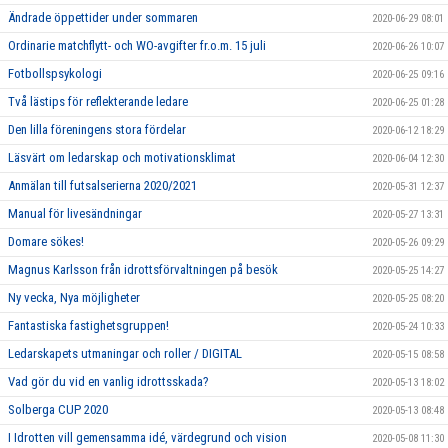
Ändrade öppettider under sommaren
2020-06-29 08:01
Ordinarie matchflytt- och WO-avgifter fr.o.m. 15 juli
2020-06-26 10:07
Fotbollspsykologi
2020-06-25 09:16
Två lästips för reflekterande ledare
2020-06-25 01:28
Den lilla föreningens stora fördelar
2020-06-12 18:29
Läsvärt om ledarskap och motivationsklimat
2020-06-04 12:30
Anmälan till futsalserierna 2020/2021
2020-05-31 12:37
Manual för livesändningar
2020-05-27 13:31
Domare sökes!
2020-05-26 09:29
Magnus Karlsson från idrottsförvaltningen på besök
2020-05-25 14:27
Ny vecka, Nya möjligheter
2020-05-25 08:20
Fantastiska fastighetsgruppen!
2020-05-24 10:33
Ledarskapets utmaningar och roller / DIGITAL
2020-05-15 08:58
Vad gör du vid en vanlig idrottsskada?
2020-05-13 18:02
Solberga CUP 2020
2020-05-13 08:48
I Idrotten vill gemensamma idé, värdegrund och vision
2020-05-08 11:30