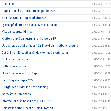
Dispenser
2022-03-21 13:24
Dags att önska utomhusträningstider 2022
2022-03-17 13:13
S:t Eriks-Cupens lagledarhäfte 2022
2022-03-17 09:12
Lyssna på distriktets damallsvenska tränare
2022-03-10 08:01
Viktiga ledarutbildningar
2022-03-08 11:15
Klotter i omklädningsrummen Solberga BP.
2022-03-03 17:43
Uppdaterade utbildningar från Stockholms fotbollsförbund
2022-02-22 08:47
Det är inte tillåtet att använda skor med svarta sulor
2022-02-21 10:05
StFF:s ungdomsfond
2022-02-15 11:26
Fotbollssymposium
2022-02-14 10:00
Utvecklingsveckan 4 – 7 april
2022-02-11 08:39
Lagfotograferingen 2022
2022-02-10 07:33
Djurgården bjuder in till fortbildning
2022-02-09 09:27
Golvvård klubblokalen
2022-02-03 09:03
Information från bokningen 2021-01-27
2022-01-28 07:46
Jämställd fotboll leder till jämlik fotboll!
2022-01-18 12:18