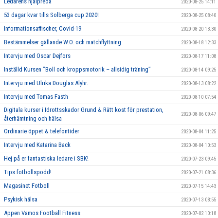
Ledarens hjälpreda
2020-08-25 14:11
53 dagar kvar tills Solberga cup 2020!
2020-08-25 08:40
Informationsaffischer, Covid-19
2020-08-20 13:30
Bestämmelser gällande W.O. och matchflyttning
2020-08-18 12:33
Intervju med Oscar Dejfors
2020-08-17 11:08
Inställd Kursen ”Boll och kroppsmotorik – allsidig träning”
2020-08-14 09:25
Intervju med Ulrika Douglas Alyhr.
2020-08-13 08:22
Intervju med Tomas Fasth
2020-08-10 07:54
Digitala kurser i Idrottsskador Grund & Rätt kost för prestation,
2020-08-06 09:47
återhämtning och hälsa
Ordinarie öppet & telefontider
2020-08-04 11:25
Intervju med Katarina Back
2020-08-04 10:53
Hej på er fantastiska ledare i SBK!
2020-07-23 09:45
Tips fotbollspodd!
2020-07-21 08:36
Magasinet Fotboll
2020-07-15 14:43
Psykisk hälsa
2020-07-13 08:55
Appen Vamos Football Fitness
2020-07-02 10:18