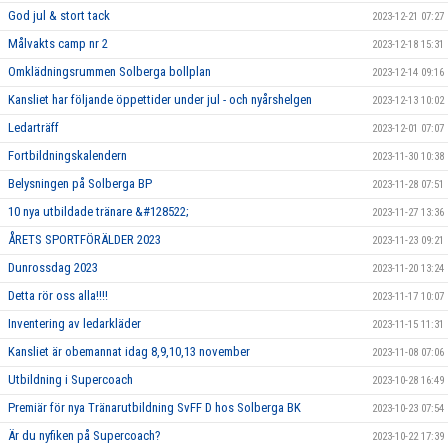
God jul & stort tack
2023-12-21 07:27
Målvakts camp nr 2
2023-12-18 15:31
Omklädningsrummen Solberga bollplan
2023-12-14 09:16
Kansliet har följande öppettider under jul - och nyårshelgen
2023-12-13 10:02
Ledarträff
2023-12-01 07:07
Fortbildningskalendern
2023-11-30 10:38
Belysningen på Solberga BP
2023-11-28 07:51
10 nya utbildade tränare &#128522;
2023-11-27 13:36
ÅRETS SPORTFÖRÄLDER 2023
2023-11-23 09:21
Dunrossdag 2023
2023-11-20 13:24
Detta rör oss alla!!!!
2023-11-17 10:07
Inventering av ledarkläder
2023-11-15 11:31
Kansliet är obemannat idag 8,9,10,13 november
2023-11-08 07:06
Utbildning i Supercoach
2023-10-28 16:49
Premiär för nya Tränarutbildning SvFF D hos Solberga BK
2023-10-23 07:54
Är du nyfiken på Supercoach?
2023-10-22 17:39