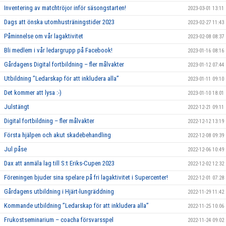
Inventering av matchtröjor inför säsongstarten!
2023-03-01 13:11
Dags att önska utomhusträningstider 2023
2023-02-27 11:43
Påminnelse om vår lagaktivitet
2023-02-08 08:37
Bli medlem i vår ledargrupp på Facebook!
2023-01-16 08:16
Gårdagens Digital fortbildning – fler målvakter
2023-01-12 07:44
Utbildning ”Ledarskap för att inkludera alla”
2023-01-11 09:10
Det kommer att lysa :-)
2023-01-10 18:01
Julstängt
2022-12-21 09:11
Digital fortbildning – fler målvakter
2022-12-12 13:19
Första hjälpen och akut skadebehandling
2022-12-08 09:39
Jul påse
2022-12-06 10:49
Dax att anmäla lag till S:t Eriks-Cupen 2023
2022-12-02 12:32
Föreningen bjuder sina spelare på fri lagaktivitet i Supercenter!
2022-12-01 07:28
Gårdagens utbildning i Hjärt-lungräddning
2022-11-29 11:42
Kommande utbildning ”Ledarskap för att inkludera alla”
2022-11-25 10:06
Frukostseminarium – coacha försvarsspel
2022-11-24 09:02