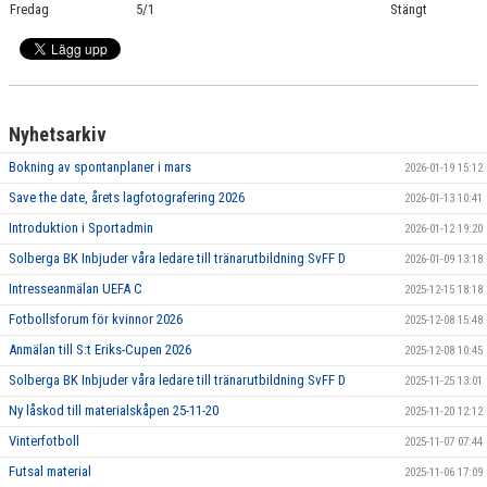
Fredag
5/1
Stängt
Nyhetsarkiv
Bokning av spontanplaner i mars
2026-01-19 15:12
Save the date, årets lagfotografering 2026
2026-01-13 10:41
Introduktion i Sportadmin
2026-01-12 19:20
Solberga BK Inbjuder våra ledare till tränarutbildning SvFF D
2026-01-09 13:18
Intresseanmälan UEFA C
2025-12-15 18:18
Fotbollsforum för kvinnor 2026
2025-12-08 15:48
Anmälan till S:t Eriks-Cupen 2026
2025-12-08 10:45
Solberga BK Inbjuder våra ledare till tränarutbildning SvFF D
2025-11-25 13:01
Ny låskod till materialskåpen 25-11-20
2025-11-20 12:12
Vinterfotboll
2025-11-07 07:44
Futsal material
2025-11-06 17:09