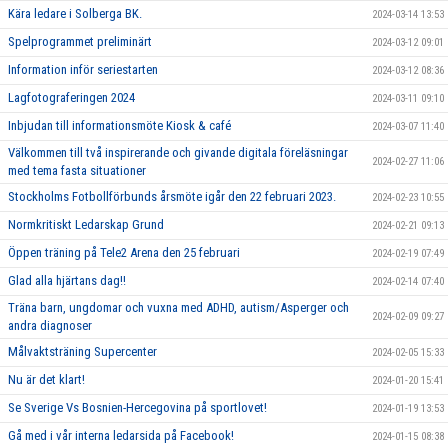
Kära ledare i Solberga BK.
2024-03-14 13:53
Spelprogrammet preliminärt
2024-03-12 09:01
Information inför seriestarten
2024-03-12 08:36
Lagfotograferingen 2024
2024-03-11 09:10
Inbjudan till informationsmöte Kiosk & café
2024-03-07 11:40
Välkommen till två inspirerande och givande digitala föreläsningar
2024-02-27 11:06
med tema fasta situationer
Stockholms Fotbollförbunds årsmöte igår den 22 februari 2023.
2024-02-23 10:55
Normkritiskt Ledarskap Grund
2024-02-21 09:13
Öppen träning på Tele2 Arena den 25 februari
2024-02-19 07:49
Glad alla hjärtans dag!!
2024-02-14 07:40
Träna barn, ungdomar och vuxna med ADHD, autism/Asperger och
2024-02-09 09:27
andra diagnoser
Målvaktsträning Supercenter
2024-02-05 15:33
Nu är det klart!
2024-01-20 15:41
Se Sverige Vs Bosnien-Hercegovina på sportlovet!
2024-01-19 13:53
Gå med i vår interna ledarsida på Facebook!
2024-01-15 08:38