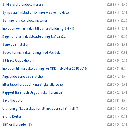
STFFs ordförandekonferens
2023-10-19 15:40
Symposium riktad till kvinnor – save the date
2023-10-18 10:13
Se filmer om serielösa matcher
2023-10-16 20:29
Inbjudan och anmälan till tränarutbildning SvFF D
2023-10-15 19:13
Dags för 2: a målvaktsutbildning &#128522;
2023-10-11 09:39
Serielösa matcher
2023-10-04 11:03
Succé för målvaktsträning med Vendela!
2023-10-03 07:54
S:t Eriks-Cups diplom
2023-09-29 10:32
Inbjudan till målvaktsträning för SBK-målvakter 2010-2016
2023-09-21 08:31
Angående serielösa matcher
2023-09-12 15:41
Efter tabellförbudet – nu stryks alla serier
2023-09-06 19:04
Rapport Barn- och Ungdomskonferensen
2023-09-02 16:44
Save the date
2023-08-31 18:01
Utbildning ”Ledarskap för att inkludera alla” Träff 3
2023-08-17 07:09
Gröna Korten
2023-08-14 07:34
SBK ordförande i SVT
2023-08-09 10:18