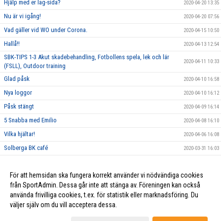
Hjälp med er lag-sida?
2020-04-20 13:35
Nu är vi igång!
2020-04-20 07:56
Vad gäller vid WO under Corona.
2020-04-15 10:50
Hallå!!
2020-04-13 12:54
SBK-TIPS 1-3 Akut skadebehandling, Fotbollens spela, lek och lär
2020-04-11 10:33
(FSLL), Outdoor training
Glad påsk
2020-04-10 16:58
Nya loggor
2020-04-10 16:12
Påsk stängt
2020-04-09 16:14
5 Snabba med Emilio
2020-04-08 16:10
Vilka hjältar!
2020-04-06 16:08
Solberga BK café
2020-03-31 16:03
Målvaktsclinic Lördag 28 Mars
2020-02-24 12:29
För att hemsidan ska fungera korrekt använder vi nödvändiga cookies
PåsklovsCamp på Solberga BP
2020-01-06 12:20
från SportAdmin. Dessa går inte att stänga av. Föreningen kan också
använda frivilliga cookies, t.ex. för statistik eller marknadsföring. Du
väljer själv om du vill acceptera dessa.
Cookie-inställningar
Gå till Webbversion