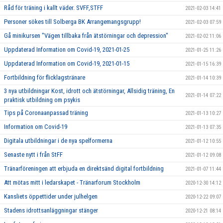
Råd för träning i kallt väder. SVFF,STFF
2021-02-03 14:41
Personer sökes till Solberga BK Arrangemangsgrupp!
2021-02-03 07:59
Gå minikursen "Vägen tillbaka från ätstörningar och depression"
2021-02-02 11:06
Uppdaterad Information om Covid-19, 2021-01-25
2021-01-25 11:26
Uppdaterad Information om Covid-19, 2021-01-15
2021-01-15 16:39
Fortbildning för flicklagstränare
2021-01-14 10:39
3 nya utbildningar Kost, idrott och ätstörningar, Allsidig träning, En
2021-01-14 07:22
praktisk utbildning om psykis
Tips på Coronaanpassad träning
2021-01-13 10:27
Information om Covid-19
2021-01-13 07:35
Digitala utbildningar i de nya spelformerna
2021-01-12 10:55
Senaste nytt i från StFF
2021-01-12 09:08
Tränarföreningen att erbjuda en direktsänd digital fortbildning
2021-01-07 11:44
Att mötas mitt i ledarskapet - Tränarforum Stockholm
2020-12-30 14:12
Kansliets öppettider under julhelgen
2020-12-22 09:07
Stadens idrottsanläggningar stänger
2020-12-21 08:14