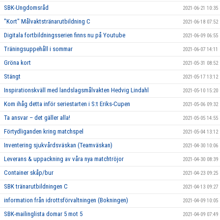
SBK-Ungdomsråd
2021-06-21 10:35
"Kort" Målvaktstränarutbildning C
2021-06-18 07:52
Digitala fortbildningsserien finns nu på Youtube
2021-06-09 06:55
Träningsuppehåll i sommar
2021-06-07 14:11
Gröna kort
2021-05-31 08:52
Stängt
2021-05-17 13:12
Inspirationskväll med landslagsmålvakten Hedvig Lindahl
2021-05-10 15:20
Kom ihåg detta inför seriestarten i S:t Eriks-Cupen
2021-05-06 09:32
Ta ansvar – det gäller alla!
2021-05-05 14:55
Förtydliganden kring matchspel
2021-05-04 13:12
Inventering sjukvårdsväskan (Teamväskan)
2021-04-30 10:06
Leverans & uppackning av våra nya matchtröjor
2021-04-30 08:39
Container skåp/bur
2021-04-23 09:25
SBK tränarutbildningen C
2021-04-13 09:27
information från idrottsförvaltningen (Bokningen)
2021-04-09 10:05
SBK-mailinglista domar 5 mot 5
2021-04-09 07:49