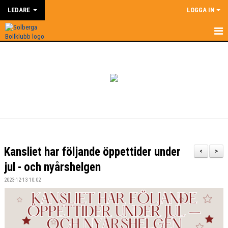
LEDARE
LOGGA IN
HEM
LEDARE
NYHETER
SUPERCOACH
KALENDER
Kansliet har följande öppettider under
<
>
DOKUMENT
jul - och nyårshelgen
2023-12-13 10:02
KONTAKT
BILDGALLERI
ÅRSHJUL