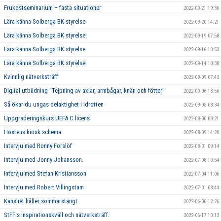
Frukostseminarium – fasta situationer
2022-09-21 19:36
Lära känna Solberga BK styrelse
2022-09-20 14:21
Lära känna Solberga BK styrelse
2022-09-19 07:58
Lära känna Solberga BK styrelse
2022-09-16 10:53
Lära känna Solberga BK styrelse
2022-09-14 10:38
Kvinnlig nätverksträff
2022-09-09 07:43
Digital utbildning "Tejpning av axlar, armbågar, knän och fötter"
2022-09-06 13:56
Så ökar du ungas delaktighet i idrotten
2022-09-05 08:34
Uppgraderingskurs UEFA C licens
2022-08-30 08:21
Höstens kiosk schema
2022-08-09 14:20
Intervju med Ronny Forslöf
2022-08-01 09:14
Intervju med Jonny Johansson.
2022-07-08 10:54
Intervju med Stefan Kristiansson
2022-07-04 11:06
Intervju med Robert Villingstam
2022-07-01 08:44
Kansliet håller sommarstängt
2022-06-30 12:26
StFF:s inspirationskväll och nätverksträff.
2022-06-17 10:13