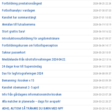
Fortbildning prestationsångest
2024-08-25 22:24
Fotbollsanalys i vardagen
2024-07-30 07:53
Kansliet har sommarstängt
2024-07-01 10:05
Anmälan till futsalserierna
2024-06-19 10:19
Stort grattis Sara!
2024-06-18 16:52
Introduktionsutbildning för ungdomstränare
2024-06-07 09:57
Fortbildningskursen om fotbollsperception
2024-06-04 14:17
Saknar passerkort
2024-05-20 10:01
Meddelande ifrån idrottsförvaltningen 2024-04-22.
2024-04-22 13:16
24 dagar kvar till Supersöndag
2024-04-10 13:04
Dax för lagfotograferingen 2024
2024-04-08 09:37
Bemanning i kiosken v.15
2024-04-03 09:39
Kansliet obemannat 2- 5 april
2024-04-02 07:12
Info från gårdagens informationsmöte kiosken
2024-03-23 07:28
Alla matcher är planerade – dags för avspark!
2024-03-22 20:27
ADHD, AUTISM SÅ TRÄNARE DU BARN MED NPF
2024-03-20 14:22