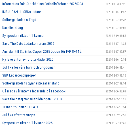
Information från Stockholms Fotbollsförbund 20250303
2025-03-03 09:21
INBJUDAN till SBKs ledare
2025-01-14 11:47
Solbergaskolan stängd
2025-01-07 08:37
Kansliet stäng
2025-01-07 06:06
Symposium riktad till kvinnor
2024-12-19 06:55
Save The Date Ledarkonferens 2025
2024-12-17 14:35
Anmälan till S:t Eriks-Cupen 2025 öppen för F/P 8–14 år
2024-12-17 07:57
Ny leverantör av idrottskläder 2025
2024-12-16 10:14
Jul fika för våra barn och ungdomar
2024-12-16 08:41
SBK Ledarcoachprojekt
2024-12-13 08:16
Solbergaskolans gymnastiksal är stäng
2024-12-07 09:14
Gå med i vår interna ledarsida på Facebook!
2024-12-06 08:09
Save the date| tränarutbildningen SVFF D
2024-12-05 10:18
Tränarutbildning UEFA C
2024-12-04 13:14
Jul fika efter träningen
2024-12-02 12:58
Symposium riktad till kvinnor 2025
2024-11-27 08:43