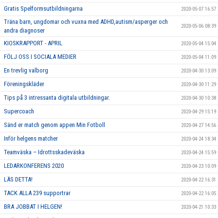
Gratis Spelformsutbildningarna
2020-05-07 16:57
Träna barn, ungdomar och vuxna med ADHD,autism/asperger och
2020-05-06 08:39
andra diagnoser
KIOSKRAPPORT - APRIL
2020-05-04 15:04
FÖLJ OSS I SOCIALA MEDIER
2020-05-04 11:09
En trevlig valborg
2020-04-30 13:09
Föreningskläder
2020-04-30 11:29
Tips på 3 intressanta digitala utbildningar.
2020-04-30 10:38
Supercoach
2020-04-29 15:19
Sänd er match genom appen Min Fotboll
2020-04-27 14:56
Inför helgens matcher
2020-04-24 18:34
Teamväska – Idrottsskadeväska
2020-04-24 15:59
LEDARKONFERENS 2020
2020-04-23 10:09
LÄS DETTA!
2020-04-22 16:31
TACK ALLA 239 supportrar
2020-04-22 16:05
BRA JOBBAT I HELGEN!
2020-04-21 10:33