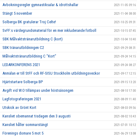
Avbokningsregler gymnastiksalar & idrottshallar
2021-11-05 09:16
Stängt 5 november
2021-11-04 08:00
Solberga BK gratulerar Troj Celte!
2021-10-25 09:31
SvFF:s värdegrundsmaterial för en mer inkluderande fotboll
2021-10-15 07:45
SBK Målvaktstränarutbildning C (kort)
2021-10-04 10:40
SBK tränarutbildningen C2
2021-09-29 08:31
Målvaktstränarutbildning C "Kort”
2021-09-24 14:15
LEDARKONFERENS 2021
2021-09-24 08:27
Anmälan er till StFF och RF-SISU Stockholm utbildningsveckor
2021-09-17 12:15
Hjärtstartare Solberga BP
2021-09-15 13:20
Avgift vid W.O tillämpas under höstsäsongen
2021-08-10 17:00
Lagfotograferingen 2021
2021-08-09 11:40
Utskick av Grönt Kort
2021-08-03 09:56
Kansliet obemannat tisdagen den 3 augusti
2021-08-02 10:43
Kansliet håller sommarstängt
2021-07-01 10:12
Förenings domare 5 mot 5
2021-06-29 13:08