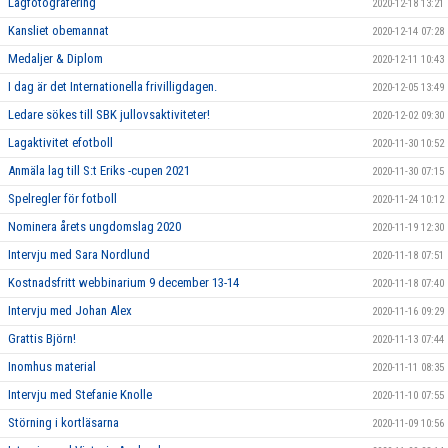
Lagfotografering
2020-12-18 13:21
Kansliet obemannat
2020-12-14 07:28
Medaljer & Diplom
2020-12-11 10:43
I dag är det Internationella frivilligdagen.
2020-12-05 13:49
Ledare sökes till SBK jullovsaktiviteter!
2020-12-02 09:30
Lagaktivitet efotboll
2020-11-30 10:52
Anmäla lag till S:t Eriks -cupen 2021
2020-11-30 07:15
Spelregler för fotboll
2020-11-24 10:12
Nominera årets ungdomslag 2020
2020-11-19 12:30
Intervju med Sara Nordlund
2020-11-18 07:51
Kostnadsfritt webbinarium 9 december 13-14
2020-11-18 07:40
Intervju med Johan Alex
2020-11-16 09:29
Grattis Björn!
2020-11-13 07:44
Inomhus material
2020-11-11 08:35
Intervju med Stefanie Knolle
2020-11-10 07:55
Störning i kortläsarna
2020-11-09 10:56