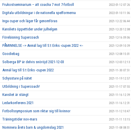
Frukostseminarium – att coacha 7 mot 7-fotboll
2022-01-12 07:26
Digitala utbildningar i de nationella spelformerna
2022-01-10 11:06
Inga cuper och läger får genomföras
2021-12-22 06:44
Kansliets öppettider under julhelgen
2021-12-20 12:08
Föreläsning Supercoach
2021-12-16 09:06
PÅMINNELSE --> Anmäl lag till S:t Eriks -cupen 2022 <--
2021-12-09 10:39
Goodiebag
2021-12-08 15:01
Solberga BP är delvis snöröjd 2021-12-03
2021-12-03 12:13
Anmäl lag till S:t Eriks -cupen 2022
2021-11-30 07:51
Schysstare på nätet
2021-11-19 12:57
Utbildning i Supercoach!
2021-11-17 07:55
Kansliet är stängt
2021-11-16 12:39
Ledarkonferens 2021
2021-11-16 12:31
Fotbollssymposium som riktar sig till kvinnor
2021-11-12 10:47
Träningstider nov-mars
2021-11-11 13:15
Nominera årets barn & ungdomslag 2021
2021-11-08 08:51