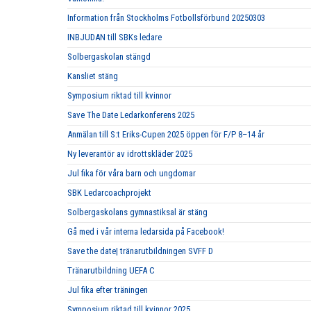
Information från Stockholms Fotbollsförbund 20250303
INBJUDAN till SBKs ledare
Solbergaskolan stängd
Kansliet stäng
Symposium riktad till kvinnor
Save The Date Ledarkonferens 2025
Anmälan till S:t Eriks-Cupen 2025 öppen för F/P 8–14 år
Ny leverantör av idrottskläder 2025
Jul fika för våra barn och ungdomar
SBK Ledarcoachprojekt
Solbergaskolans gymnastiksal är stäng
Gå med i vår interna ledarsida på Facebook!
Save the date| tränarutbildningen SVFF D
Tränarutbildning UEFA C
Jul fika efter träningen
Symposium riktad till kvinnor 2025