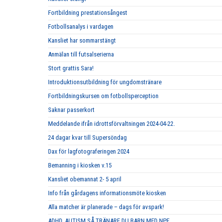
Fortbildning prestationsångest
Fotbollsanalys i vardagen
Kansliet har sommarstängt
Anmälan till futsalserierna
Stort grattis Sara!
Introduktionsutbildning för ungdomstränare
Fortbildningskursen om fotbollsperception
Saknar passerkort
Meddelande ifrån idrottsförvaltningen 2024-04-22.
24 dagar kvar till Supersöndag
Dax för lagfotograferingen 2024
Bemanning i kiosken v.15
Kansliet obemannat 2- 5 april
Info från gårdagens informationsmöte kiosken
Alla matcher är planerade – dags för avspark!
ADHD, AUTISM SÅ TRÄNARE DU BARN MED NPF