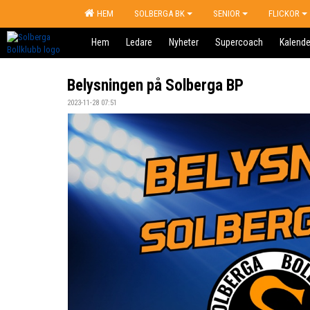
HEM
SOLBERGA BK
SENIOR
FLICKOR
Hem
Ledare
Nyheter
Supercoach
Kalende
Belysningen på Solberga BP
2023-11-28 07:51