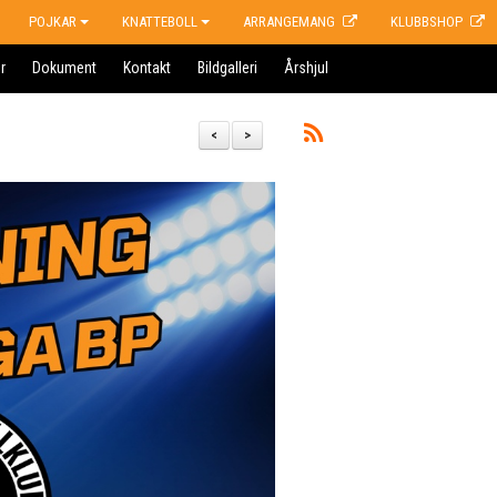
POJKAR
KNATTEBOLL
ARRANGEMANG
KLUBBSHOP
r
Dokument
Kontakt
Bildgalleri
Årshjul
<
>