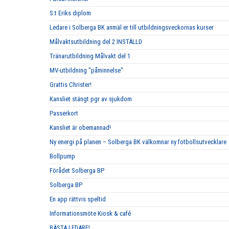
S:t Eriks diplom
Ledare i Solberga BK anmäl er till utbildningsveckornas kurser
Målvaktsutbildning del 2 INSTÄLLD
Tränarutbildning Målvakt del 1
MV-utbildning "påminnelse"
Grattis Christer!
Kansliet stängt pgr av sjukdom
Passerkort
Kansliet är obemannad!
Ny energi på planen – Solberga BK välkomnar ny fotbollsutvecklare
Bollpump
Förådet Solberga BP
Solberga BP
En app rättvis speltid
Informationsmöte Kiosk & café
BÄSTA LEDARE!