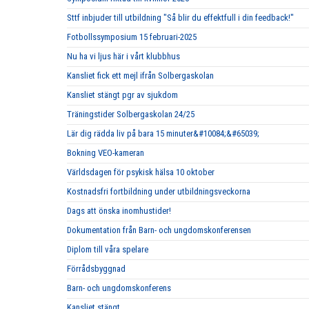
Sttf inbjuder till utbildning "Så blir du effektfull i din feedback!"
Fotbollssymposium 15 februari-2025
Nu ha vi ljus här i vårt klubbhus
Kansliet fick ett mejl ifrån Solbergaskolan
Kansliet stängt pgr av sjukdom
Träningstider Solbergaskolan 24/25
Lär dig rädda liv på bara 15 minuter&#10084;&#65039;
Bokning VEO-kameran
Världsdagen för psykisk hälsa 10 oktober
Kostnadsfri fortbildning under utbildningsveckorna
Dags att önska inomhustider!
Dokumentation från Barn- och ungdomskonferensen
Diplom till våra spelare
Förrådsbyggnad
Barn- och ungdomskonferens
Kansliet stängt