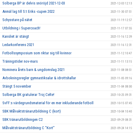
Solberga BP är delvis snöröjd 2021-12-03
2021-12-03 12:13
Anmäl lag till S:t Eriks -cupen 2022
2021-11-30 07:51
Schysstare på nätet
2021-11-19 12:57
Utbildning i Supercoach!
2021-11-17 07:55
Kansliet är stängt
2021-11-16 12:39
Ledarkonferens 2021
2021-11-16 12:31
Fotbollssymposium som riktar sig till kvinnor
2021-11-12 10:47
Träningstider nov-mars
2021-11-11 13:15
Nominera årets barn & ungdomslag 2021
2021-11-08 08:51
Avbokningsregler gymnastiksalar & idrottshallar
2021-11-05 09:16
Stängt 5 november
2021-11-04 08:00
Solberga BK gratulerar Troj Celte!
2021-10-25 09:31
SvFF:s värdegrundsmaterial för en mer inkluderande fotboll
2021-10-15 07:45
SBK Målvaktstränarutbildning C (kort)
2021-10-04 10:40
SBK tränarutbildningen C2
2021-09-29 08:31
Målvaktstränarutbildning C "Kort”
2021-09-24 14:15