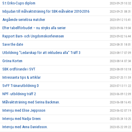
S:t Eriks-Cups diplom
2023-09-29 10:32
Inbjudan till målvaktsträning för SBK-målvakter 2010-2016
2023-09-21 08:31
Angående serielösa matcher
2023-09-12 15:41
Efter tabellförbudet – nu stryks alla serier
2023-09-06 19:04
Rapport Barn- och Ungdomskonferensen
2023-09-02 16:44
Save the date
2023-08-31 18:01
Utbildning ”Ledarskap för att inkludera alla” Träff 3
2023-08-17 07:09
Gröna Korten
2023-08-14 07:34
SBK ordförande i SVT
2023-08-09 10:18
Intressanta tips & artiklar
2023-07-25 11:59
SvFF Tränarutbildning D
2023-07-13 11:22
NPF- utbildning träff 2
2023-06-09 12:09
Målvaktsträning med Serina Backman.
2023-06-08 16:45
Intervju med Elise Jeppsson
2023-06-02 07:19
Intervju med Nadja Grees
2023-05-24 10:25
Intervju med Anna Danielsson.
2023-05-22 09:22