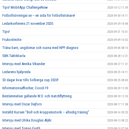
Tips! MobilApp ChallengeNow
2020-10-12 11:09
Fotbollsövningar.se – en sida för fotbollstränare!
2020-09-30 14:11
Ledarkonferens 21 november 2020.
2020-09-29 14:48
Tips!
2020-09-21 10:51
Frukostmöte
2020-09-09 10:02
Träna barn, ungdomar och vuxna med NPF-diagnos
2020-09-04 08:10
SBK-Taktiktavla
2020-08-28 12:21
Intervju med Annika Vikander
2020-08-27 11:21
Ledarens hjälpreda
2020-08-25 14:11
53 dagar kvar tills Solberga cup 2020!
2020-08-25 08:40
Informationsaffischer, Covid-19
2020-08-20 13:30
Bestämmelser gällande W.O. och matchflyttning
2020-08-18 12:33
Intervju med Oscar Dejfors
2020-08-17 11:08
Inställd Kursen ”Boll och kroppsmotorik – allsidig träning”
2020-08-14 09:25
Intervju med Ulrika Douglas Alyhr.
2020-08-13 08:22
Intervju med Tomas Fasth
2020-08-10 07:54