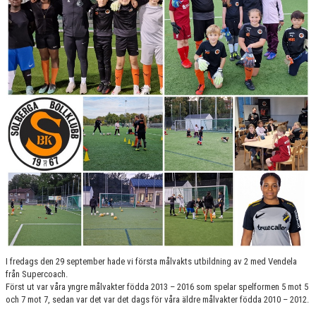
I fredags den 29 september hade vi första målvakts utbildning av 2 med Vendela
från Supercoach.
Först ut var våra yngre målvakter födda 2013 – 2016 som spelar spelformen 5 mot 5
och 7 mot 7, sedan var det var det dags för våra äldre målvakter födda 2010 – 2012.