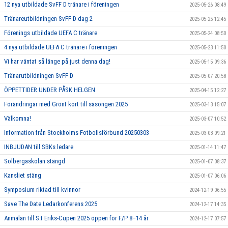
12 nya utbildade SvFF D tränare i föreningen
2025-05-26 08:49
Tränareutbildningen SvFF D dag 2
2025-05-25 12:45
Förenings utbildade UEFA C tränare
2025-05-24 08:50
4 nya utbildade UEFA C tränare i föreningen
2025-05-23 11:50
Vi har väntat så länge på just denna dag!
2025-05-15 09:36
Tränarutbildningen SvFF D
2025-05-07 20:58
ÖPPETTIDER UNDER PÅSK HELGEN
2025-04-15 12:27
Förändringar med Grönt kort till säsongen 2025
2025-03-13 15:07
Välkomna!
2025-03-07 10:52
Information från Stockholms Fotbollsförbund 20250303
2025-03-03 09:21
INBJUDAN till SBKs ledare
2025-01-14 11:47
Solbergaskolan stängd
2025-01-07 08:37
Kansliet stäng
2025-01-07 06:06
Symposium riktad till kvinnor
2024-12-19 06:55
Save The Date Ledarkonferens 2025
2024-12-17 14:35
Anmälan till S:t Eriks-Cupen 2025 öppen för F/P 8–14 år
2024-12-17 07:57