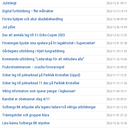
Julstängt
2022-12-21 09:11
Digital fortbildning – fler målvakter
2022-12-12 13:19
Första hjälpen och akut skadebehandling
2022-12-08 09:39
Jul påse
2022-12-06 10:49
Dax att anmäla lag till S:t Eriks-Cupen 2023
2022-12-02 12:32
Föreningen bjuder sina spelare på fri lagaktivitet i Supercenter!
2022-12-01 07:28
Gårdagens utbildning i Hjärt-lungräddning
2022-11-29 11:42
Kommande utbildning ”Ledarskap för att inkludera alla”
2022-11-25 10:06
Frukostseminarium – coacha försvarsspel
2022-11-24 09:02
Söker lag till julmarknad på Parklek Kristallen (Uppd)
2022-11-17 13:21
Söker lag till julmarknad 11 dec på Parklek Kristallen
2022-11-15 11:56
Viktig information som sparar pengar i lagkassan!
2022-11-04 10:11
Kansliet är obemannat idag 4/11
2022-11-03 09:51
Solberga BK erbjuder alla lagens ledare två viktiga utbildningar.
2022-11-02 12:53
Träningstider och grupper klara
2022-11-01 07:22
Lära känna Solberga BK styrelse
2022-10-26 15:36