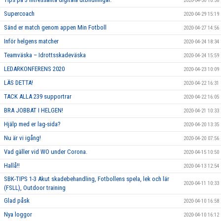
2020-04-30 10:38
Supercoach
2020-04-29 15:19
Sänd er match genom appen Min Fotboll
2020-04-27 14:56
Inför helgens matcher
2020-04-24 18:34
Teamväska – Idrottsskadeväska
2020-04-24 15:59
LEDARKONFERENS 2020
2020-04-23 10:09
LÄS DETTA!
2020-04-22 16:31
TACK ALLA 239 supportrar
2020-04-22 16:05
BRA JOBBAT I HELGEN!
2020-04-21 10:33
Hjälp med er lag-sida?
2020-04-20 13:35
Nu är vi igång!
2020-04-20 07:56
Vad gäller vid WO under Corona.
2020-04-15 10:50
Hallå!!
2020-04-13 12:54
SBK-TIPS 1-3 Akut skadebehandling, Fotbollens spela, lek och lär
2020-04-11 10:33
(FSLL), Outdoor training
Glad påsk
2020-04-10 16:58
Nya loggor
2020-04-10 16:12