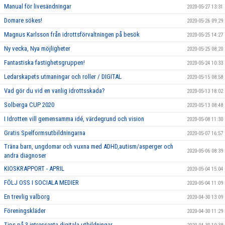
Manual för livesändningar
2020-05-27 13:31
Domare sökes!
2020-05-26 09:29
Magnus Karlsson från idrottsförvaltningen på besök
2020-05-25 14:27
Ny vecka, Nya möjligheter
2020-05-25 08:20
Fantastiska fastighetsgruppen!
2020-05-24 10:33
Ledarskapets utmaningar och roller / DIGITAL
2020-05-15 08:58
Vad gör du vid en vanlig idrottsskada?
2020-05-13 18:02
Solberga CUP 2020
2020-05-13 08:48
I Idrotten vill gemensamma idé, värdegrund och vision
2020-05-08 11:30
Gratis Spelformsutbildningarna
2020-05-07 16:57
Träna barn, ungdomar och vuxna med ADHD,autism/asperger och
2020-05-06 08:39
andra diagnoser
KIOSKRAPPORT - APRIL
2020-05-04 15:04
FÖLJ OSS I SOCIALA MEDIER
2020-05-04 11:09
En trevlig valborg
2020-04-30 13:09
Föreningskläder
2020-04-30 11:29
Tips på 3 intressanta digitala utbildningar.