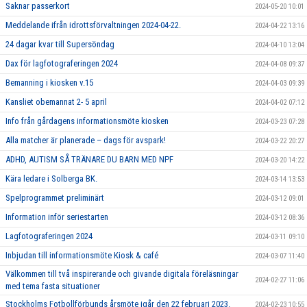
Saknar passerkort
2024-05-20 10:01
Meddelande ifrån idrottsförvaltningen 2024-04-22.
2024-04-22 13:16
24 dagar kvar till Supersöndag
2024-04-10 13:04
Dax för lagfotograferingen 2024
2024-04-08 09:37
Bemanning i kiosken v.15
2024-04-03 09:39
Kansliet obemannat 2- 5 april
2024-04-02 07:12
Info från gårdagens informationsmöte kiosken
2024-03-23 07:28
Alla matcher är planerade – dags för avspark!
2024-03-22 20:27
ADHD, AUTISM SÅ TRÄNARE DU BARN MED NPF
2024-03-20 14:22
Kära ledare i Solberga BK.
2024-03-14 13:53
Spelprogrammet preliminärt
2024-03-12 09:01
Information inför seriestarten
2024-03-12 08:36
Lagfotograferingen 2024
2024-03-11 09:10
Inbjudan till informationsmöte Kiosk & café
2024-03-07 11:40
Välkommen till två inspirerande och givande digitala föreläsningar
2024-02-27 11:06
med tema fasta situationer
Stockholms Fotbollförbunds årsmöte igår den 22 februari 2023.
2024-02-23 10:55