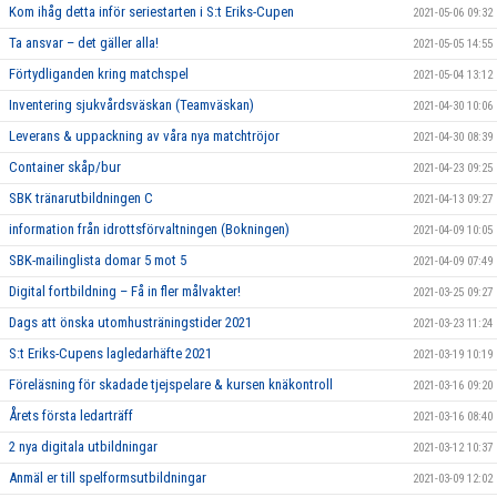
Kom ihåg detta inför seriestarten i S:t Eriks-Cupen
2021-05-06 09:32
Ta ansvar – det gäller alla!
2021-05-05 14:55
Förtydliganden kring matchspel
2021-05-04 13:12
Inventering sjukvårdsväskan (Teamväskan)
2021-04-30 10:06
Leverans & uppackning av våra nya matchtröjor
2021-04-30 08:39
Container skåp/bur
2021-04-23 09:25
SBK tränarutbildningen C
2021-04-13 09:27
information från idrottsförvaltningen (Bokningen)
2021-04-09 10:05
SBK-mailinglista domar 5 mot 5
2021-04-09 07:49
Digital fortbildning – Få in fler målvakter!
2021-03-25 09:27
Dags att önska utomhusträningstider 2021
2021-03-23 11:24
S:t Eriks-Cupens lagledarhäfte 2021
2021-03-19 10:19
Föreläsning för skadade tjejspelare & kursen knäkontroll
2021-03-16 09:20
Årets första ledarträff
2021-03-16 08:40
2 nya digitala utbildningar
2021-03-12 10:37
Anmäl er till spelformsutbildningar
2021-03-09 12:02