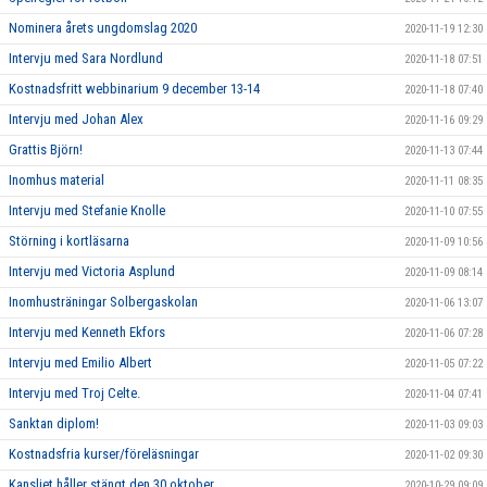
Nominera årets ungdomslag 2020
2020-11-19 12:30
Intervju med Sara Nordlund
2020-11-18 07:51
Kostnadsfritt webbinarium 9 december 13-14
2020-11-18 07:40
Intervju med Johan Alex
2020-11-16 09:29
Grattis Björn!
2020-11-13 07:44
Inomhus material
2020-11-11 08:35
Intervju med Stefanie Knolle
2020-11-10 07:55
Störning i kortläsarna
2020-11-09 10:56
Intervju med Victoria Asplund
2020-11-09 08:14
Inomhusträningar Solbergaskolan
2020-11-06 13:07
Intervju med Kenneth Ekfors
2020-11-06 07:28
Intervju med Emilio Albert
2020-11-05 07:22
Intervju med Troj Celte.
2020-11-04 07:41
Sanktan diplom!
2020-11-03 09:03
Kostnadsfria kurser/föreläsningar
2020-11-02 09:30
Kansliet håller stängt den 30 oktober
2020-10-29 09:09