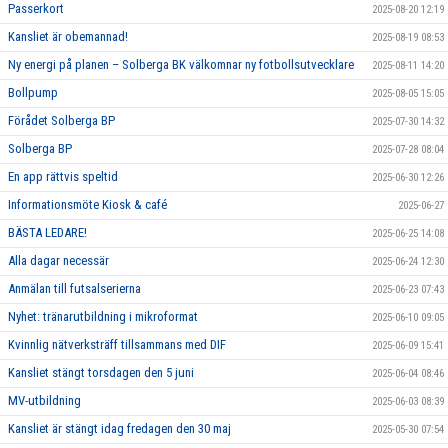
Passerkort
2025-08-20 12:19
Kansliet är obemannad!
2025-08-19 08:53
Ny energi på planen – Solberga BK välkomnar ny fotbollsutvecklare
2025-08-11 14:20
Bollpump
2025-08-05 15:05
Förådet Solberga BP
2025-07-30 14:32
Solberga BP
2025-07-28 08:04
En app rättvis speltid
2025-06-30 12:26
Informationsmöte Kiosk & café
2025-06-27
BÄSTA LEDARE!
2025-06-25 14:08
Alla dagar necessär
2025-06-24 12:30
Anmälan till futsalserierna
2025-06-23 07:43
Nyhet: tränarutbildning i mikroformat
2025-06-10 09:05
Kvinnlig nätverksträff tillsammans med DIF
2025-06-09 15:41
Kansliet stängt torsdagen den 5 juni
2025-06-04 08:46
MV-utbildning
2025-06-03 08:39
Kansliet är stängt idag fredagen den 30 maj
2025-05-30 07:54