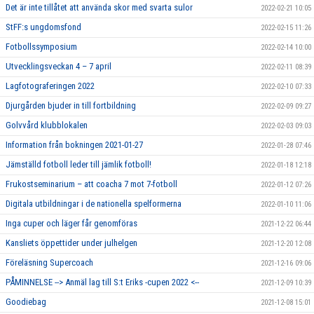
Det är inte tillåtet att använda skor med svarta sulor
2022-02-21 10:05
StFF:s ungdomsfond
2022-02-15 11:26
Fotbollssymposium
2022-02-14 10:00
Utvecklingsveckan 4 – 7 april
2022-02-11 08:39
Lagfotograferingen 2022
2022-02-10 07:33
Djurgården bjuder in till fortbildning
2022-02-09 09:27
Golvvård klubblokalen
2022-02-03 09:03
Information från bokningen 2021-01-27
2022-01-28 07:46
Jämställd fotboll leder till jämlik fotboll!
2022-01-18 12:18
Frukostseminarium – att coacha 7 mot 7-fotboll
2022-01-12 07:26
Digitala utbildningar i de nationella spelformerna
2022-01-10 11:06
Inga cuper och läger får genomföras
2021-12-22 06:44
Kansliets öppettider under julhelgen
2021-12-20 12:08
Föreläsning Supercoach
2021-12-16 09:06
PÅMINNELSE --> Anmäl lag till S:t Eriks -cupen 2022 <--
2021-12-09 10:39
Goodiebag
2021-12-08 15:01