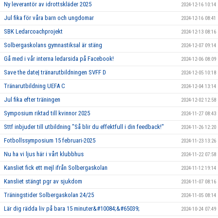
Ny leverantör av idrottskläder 2025
2024-12-16 10:14
Jul fika för våra barn och ungdomar
2024-12-16 08:41
SBK Ledarcoachprojekt
2024-12-13 08:16
Solbergaskolans gymnastiksal är stäng
2024-12-07 09:14
Gå med i vår interna ledarsida på Facebook!
2024-12-06 08:09
Save the date| tränarutbildningen SVFF D
2024-12-05 10:18
Tränarutbildning UEFA C
2024-12-04 13:14
Jul fika efter träningen
2024-12-02 12:58
Symposium riktad till kvinnor 2025
2024-11-27 08:43
Sttf inbjuder till utbildning "Så blir du effektfull i din feedback!"
2024-11-26 12:20
Fotbollssymposium 15 februari-2025
2024-11-23 13:26
Nu ha vi ljus här i vårt klubbhus
2024-11-22 07:58
Kansliet fick ett mejl ifrån Solbergaskolan
2024-11-12 19:14
Kansliet stängt pgr av sjukdom
2024-11-07 08:16
Träningstider Solbergaskolan 24/25
2024-11-05 08:14
Lär dig rädda liv på bara 15 minuter&#10084;&#65039;
2024-10-24 07:49