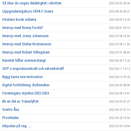
Så ökar du ungas delaktighet i idrotten
2022-09-05 08:34
Uppgraderingskurs UEFA C licens
2022-08-30 08:21
Höstens kiosk schema
2022-08-09 14:20
Intervju med Ronny Forslöf
2022-08-01 09:14
Intervju med Jonny Johansson.
2022-07-08 10:54
Intervju med Stefan Kristiansson
2022-07-04 11:06
Intervju med Robert Villingstam
2022-07-01 08:44
Kansliet håller sommarstängt
2022-06-30 12:26
StFF:s inspirationskväll och nätverksträff.
2022-06-17 10:13
Bygg barns inre motivation
2022-06-10 09:20
Digital fortbildning: Bollinnehav
2022-06-09 08:04
Föreningens styrelse 2022-2023.
2022-06-08 19:41
Bli en del av Tränarlyftet
2022-06-03 07:27
Grattis Åsa
2022-05-25 07:14
Provkläder
2022-05-20 14:54
Inbjudan på väg ......
2022-05-09 10:44