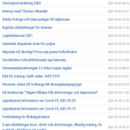
Säsongsutvärdering 2020
2021-03-05 08:16
Intervju med Thomas Vikander
2021-03-03 10:37
Städa Sverige och tjäna pengar till lagkassan
2021-03-02 14:39
Digitala utbetalningar för domare
2021-02-26 11:35
Lagledarkurser 2021
2021-02-25 07:32
Generella dispenser även för pojkar
2021-02-24 09:18
Inbjudan till skodag! Prova nya puma fotbollsskor.
2021-02-22 13:25
Stockholms fotbollsförbunds nya hemsida
2021-02-22 10:04
Seriesammansättningen S:t Eriks-Cupen lagda!
2021-02-19 08:43
Råd för träning i kallt väder. SVFF,STFF
2021-02-03 14:41
Personer sökes till Solberga BK Arrangemangsgrupp!
2021-02-03 07:59
Gå minikursen "Vägen tillbaka från ätstörningar och depression"
2021-02-02 11:06
Uppdaterad Information om Covid-19, 2021-01-25
2021-01-25 11:26
Uppdaterad Information om Covid-19, 2021-01-15
2021-01-15 16:39
Fortbildning för flicklagstränare
2021-01-14 10:39
3 nya utbildningar Kost, idrott och ätstörningar, Allsidig träning, En
2021-01-14 07:22
praktisk utbildning om psykis