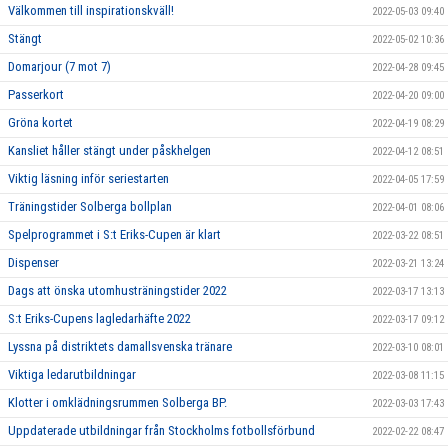
Välkommen till inspirationskväll!
2022-05-03 09:40
Stängt
2022-05-02 10:36
Domarjour (7 mot 7)
2022-04-28 09:45
Passerkort
2022-04-20 09:00
Gröna kortet
2022-04-19 08:29
Kansliet håller stängt under påskhelgen
2022-04-12 08:51
Viktig läsning inför seriestarten
2022-04-05 17:59
Träningstider Solberga bollplan
2022-04-01 08:06
Spelprogrammet i S:t Eriks-Cupen är klart
2022-03-22 08:51
Dispenser
2022-03-21 13:24
Dags att önska utomhusträningstider 2022
2022-03-17 13:13
S:t Eriks-Cupens lagledarhäfte 2022
2022-03-17 09:12
Lyssna på distriktets damallsvenska tränare
2022-03-10 08:01
Viktiga ledarutbildningar
2022-03-08 11:15
Klotter i omklädningsrummen Solberga BP.
2022-03-03 17:43
Uppdaterade utbildningar från Stockholms fotbollsförbund
2022-02-22 08:47