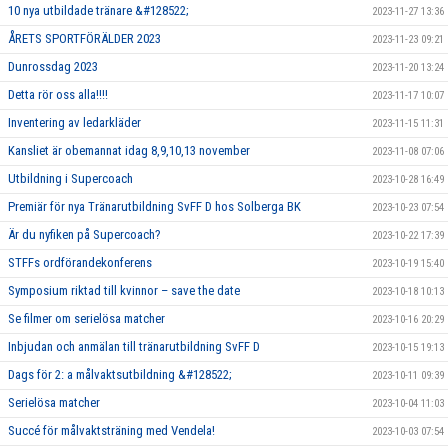
10 nya utbildade tränare &#128522;
2023-11-27 13:36
ÅRETS SPORTFÖRÄLDER 2023
2023-11-23 09:21
Dunrossdag 2023
2023-11-20 13:24
Detta rör oss alla!!!!
2023-11-17 10:07
Inventering av ledarkläder
2023-11-15 11:31
Kansliet är obemannat idag 8,9,10,13 november
2023-11-08 07:06
Utbildning i Supercoach
2023-10-28 16:49
Premiär för nya Tränarutbildning SvFF D hos Solberga BK
2023-10-23 07:54
Är du nyfiken på Supercoach?
2023-10-22 17:39
STFFs ordförandekonferens
2023-10-19 15:40
Symposium riktad till kvinnor – save the date
2023-10-18 10:13
Se filmer om serielösa matcher
2023-10-16 20:29
Inbjudan och anmälan till tränarutbildning SvFF D
2023-10-15 19:13
Dags för 2: a målvaktsutbildning &#128522;
2023-10-11 09:39
Serielösa matcher
2023-10-04 11:03
Succé för målvaktsträning med Vendela!
2023-10-03 07:54