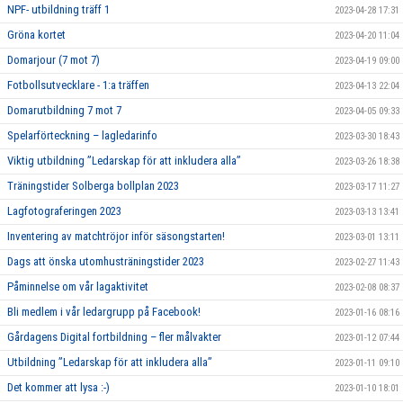
NPF- utbildning träff 1
2023-04-28 17:31
Gröna kortet
2023-04-20 11:04
Domarjour (7 mot 7)
2023-04-19 09:00
Fotbollsutvecklare - 1:a träffen
2023-04-13 22:04
Domarutbildning 7 mot 7
2023-04-05 09:33
Spelarförteckning – lagledarinfo
2023-03-30 18:43
Viktig utbildning ”Ledarskap för att inkludera alla”
2023-03-26 18:38
Träningstider Solberga bollplan 2023
2023-03-17 11:27
Lagfotograferingen 2023
2023-03-13 13:41
Inventering av matchtröjor inför säsongstarten!
2023-03-01 13:11
Dags att önska utomhusträningstider 2023
2023-02-27 11:43
Påminnelse om vår lagaktivitet
2023-02-08 08:37
Bli medlem i vår ledargrupp på Facebook!
2023-01-16 08:16
Gårdagens Digital fortbildning – fler målvakter
2023-01-12 07:44
Utbildning ”Ledarskap för att inkludera alla”
2023-01-11 09:10
Det kommer att lysa :-)
2023-01-10 18:01