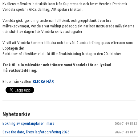
Kvällens målvakts instruktör kom från Supercoach och heter Vendela Persbeck.
Vendela spelar i AIK:s damlag, AIK spelar i Eliettan.
Venelda gick igenom grunderna i fallteknik och greppteknik även bra
målvaksövningar, Vendela var väldigt pedagogiskt när hon instruerade målvakterna
och slutet av dagen fick Vendela skriva autografer.
Vi vill att Vendela kommer tillbaka och har vårt 2 andra träningspass eftersom som
upptagen den
6 oktober så försöker vi att få till målvaktsträning fredagen den 20 oktober.
Tack till alla målvakter och tränare samt Vendela för en lyckad
målvaktsutbildning.
Bilder från kvällen |
KLICKA HÄR
|
Nyhetsarkiv
Bokning av spontanplaner i mars
2026-01-19 15:12
Save the date, årets lagfotografering 2026
2026-01-13 10:41