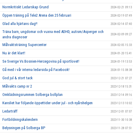
Normkritiskt Ledarskap Grund
2024-02-21 09:13
Öppen träning på Tele2 Arena den 25 februari
2024-02-19 07:49
Glad alla hjärtans dag!!
2024-02-14 07:40
Träna barn, ungdomar och vuxna med ADHD, autism/Asperger och
2024-02-09 09:27
andra diagnoser
Målvaktsträning Supercenter
2024-02-05 15:33
Nu är det klart!
2024-01-20 15:41
Se Sverige Vs Bosnien-Hercegovina på sportlovet!
2024-01-19 13:53
Gå med i vår interna ledarsida på Facebook!
2024-01-15 08:38
God jul & stort tack
2023-12-21 07:27
Målvakts camp nr 2
2023-12-18 15:31
Omklädningsrummen Solberga bollplan
2023-12-14 09:16
Kansliet har följande öppettider under jul - och nyårshelgen
2023-12-13 10:02
Ledarträff
2023-12-01 07:07
Fortbildningskalendern
2023-11-30 10:38
Belysningen på Solberga BP
2023-11-28 07:51