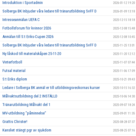
Introduktion i Sportadmin
2026-01-12 19:20
Solberga BK Inbjuder våra ledare till tränarutbildning SvFF D
2026-01-09 13:18
Intresseanmälan UEFA C
2025-12-15 18:18
Fotbollsforum för kvinnor 2026
2025-12-08 15:48
Anmälan till S:t Eriks-Cupen 2026
2025-12-08 10:45
Solberga BK Inbjuder våra ledare till tränarutbildning SvFF D
2025-11-25 13:01
Ny låskod till materialskåpen 25-11-20
2025-11-20 12:12
Vinterfotboll
2025-11-07 07:44
Futsal material
2025-11-06 17:09
S:t Eriks diplom
2025-10-21 09:43
Ledare i Solberga BK anmäl er till utbildningsveckornas kurser
2025-10-15 16:32
Målvaktsutbildning del 2 INSTÄLLD
2025-10-06 14:30
Tränarutbildning Målvakt del 1
2025-09-07 18:24
MV-utbildning "påminnelse"
2025-09-01 11:35
Grattis Christer!
2025-08-28 07:37
Kansliet stängt pgr av sjukdom
2025-08-25 07:16