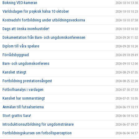
Bokning VEO-kameran
2024-10-14 13:30
Världsdagen för psykisk hälsa 10 oktober
2024-10-10 10:23
Kostnadsfri fortbildning under utbildningsveckorna
2024-10-10 07:58
Dags att önska inomhustider!
2024-10-03 14:32
Dokumentation från Barn- och ungdomskonferensen
2024-09-24 11:02
Diplom till våra spelare
2024-09-20 10:24
Förrådsbyggnad
2024-09-18 09:49
Barn- och ungdomskonferens
2024-09-10 12:04
Kansliet stängt
2024-08-29 07:05
Fortbildning prestationsångest
2024-08-25 22:24
Fotbollsanalys i vardagen
2024-07-30 07:53
Kansliet har sommarstängt
2024-07-01 10:05
Anmälan till futsalserierna
2024-06-19 10:19
Stort grattis Sara!
2024-06-18 16:52
Introduktionsutbildning för ungdomstränare
2024-06-07 09:57
Fortbildningskursen om fotbollsperception
2024-06-04 14:17