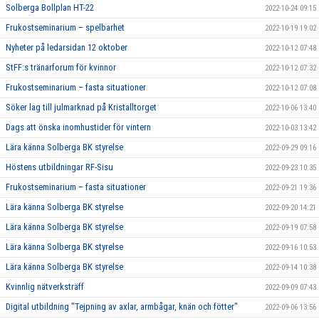
Solberga Bollplan HT-22
2022-10-24 09:15
Frukostseminarium – spelbarhet
2022-10-19 19:02
Nyheter på ledarsidan 12 oktober
2022-10-12 07:48
StFF:s tränarforum för kvinnor
2022-10-12 07:32
Frukostseminarium – fasta situationer
2022-10-12 07:08
Söker lag till julmarknad på Kristalltorget
2022-10-06 13:40
Dags att önska inomhustider för vintern
2022-10-03 13:42
Lära känna Solberga BK styrelse
2022-09-29 09:16
Höstens utbildningar RF-Sisu
2022-09-23 10:35
Frukostseminarium – fasta situationer
2022-09-21 19:36
Lära känna Solberga BK styrelse
2022-09-20 14:21
Lära känna Solberga BK styrelse
2022-09-19 07:58
Lära känna Solberga BK styrelse
2022-09-16 10:53
Lära känna Solberga BK styrelse
2022-09-14 10:38
Kvinnlig nätverksträff
2022-09-09 07:43
Digital utbildning "Tejpning av axlar, armbågar, knän och fötter"
2022-09-06 13:56