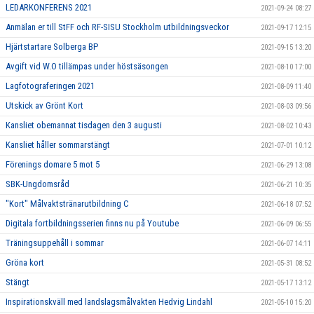
LEDARKONFERENS 2021
2021-09-24 08:27
Anmälan er till StFF och RF-SISU Stockholm utbildningsveckor
2021-09-17 12:15
Hjärtstartare Solberga BP
2021-09-15 13:20
Avgift vid W.O tillämpas under höstsäsongen
2021-08-10 17:00
Lagfotograferingen 2021
2021-08-09 11:40
Utskick av Grönt Kort
2021-08-03 09:56
Kansliet obemannat tisdagen den 3 augusti
2021-08-02 10:43
Kansliet håller sommarstängt
2021-07-01 10:12
Förenings domare 5 mot 5
2021-06-29 13:08
SBK-Ungdomsråd
2021-06-21 10:35
"Kort" Målvaktstränarutbildning C
2021-06-18 07:52
Digitala fortbildningsserien finns nu på Youtube
2021-06-09 06:55
Träningsuppehåll i sommar
2021-06-07 14:11
Gröna kort
2021-05-31 08:52
Stängt
2021-05-17 13:12
Inspirationskväll med landslagsmålvakten Hedvig Lindahl
2021-05-10 15:20