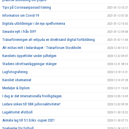
Tips på Coronaanpassad träning
2021-01-13 10:27
Information om Covid-19
2021-01-13 07:35
Digitala utbildningar i de nya spelformerna
2021-01-12 10:55
Senaste nytt i från StFF
2021-01-12 09:08
Tränarföreningen att erbjuda en direktsänd digital fortbildning
2021-01-07 11:44
Att mötas mitt i ledarskapet - Tränarforum Stockholm
2020-12-30 14:12
Kansliets öppettider under julhelgen
2020-12-22 09:07
Stadens idrottsanläggningar stänger
2020-12-21 08:14
Lagfotografering
2020-12-18 13:21
Kansliet obemannat
2020-12-14 07:28
Medaljer & Diplom
2020-12-11 10:43
I dag är det Internationella frivilligdagen.
2020-12-05 13:49
Ledare sökes till SBK jullovsaktiviteter!
2020-12-02 09:30
Lagaktivitet efotboll
2020-11-30 10:52
Anmäla lag till S:t Eriks -cupen 2021
2020-11-30 07:15
Spelregler för fotboll
2020-11-24 10:12