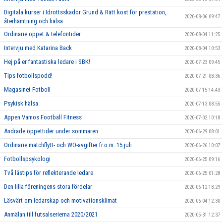
Digitala kurser i Idrottsskador Grund & Rätt kost för prestation,
2020-08-06 09:47
återhämtning och hälsa
Ordinarie öppet & telefontider
2020-08-04 11:25
Intervju med Katarina Back
2020-08-04 10:53
Hej på er fantastiska ledare i SBK!
2020-07-23 09:45
Tips fotbollspodd!
2020-07-21 08:36
Magasinet Fotboll
2020-07-15 14:43
Psykisk hälsa
2020-07-13 08:55
Appen Vamos Football Fitness
2020-07-02 10:18
Ändrade öppettider under sommaren
2020-06-29 08:01
Ordinarie matchflytt- och WO-avgifter fr.o.m. 15 juli
2020-06-26 10:07
Fotbollspsykologi
2020-06-25 09:16
Två lästips för reflekterande ledare
2020-06-25 01:28
Den lilla föreningens stora fördelar
2020-06-12 18:29
Läsvärt om ledarskap och motivationsklimat
2020-06-04 12:30
Anmälan till futsalserierna 2020/2021
2020-05-31 12:37