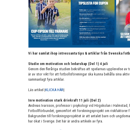
Vi har samlat ihop intressanta tips & artiklar från Svenska fot
Studie om motivation och ledarskap (Del 1) 4 juli
Genom den fleråriga studien bekräftas att spelarnas upplevelse av t
är av stor vikt för att fotbollsföreningar ska kunna behålla sina ak
sammanlagt fyra artiklar.
Läs artikel |
KLICKA HÄR
|
Inre motivation stark drivkraft 11 juli (Del 2)
Andreas Ivarsson, professor i psykologi vid Högskolan i Halmstad,
Fotbollförbundet, genomfört ett forskningsprojekt om riskfaktorer fö
Bakgrunden till forskningsprojektet är att antalet barn och ungdoma
har ökat i Sverige. Det här är andra artikeln av fyra.