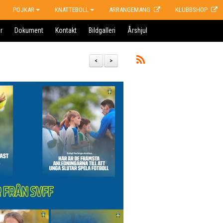
POJKAR
KNATTEBOLL
ARRANGEMANG
KLUBBSHOP
r
Dokument
Kontakt
Bildgalleri
Årshjul
<
>