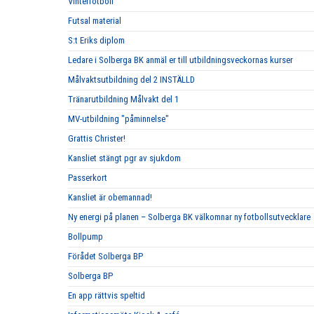
Vinterfotboll
Futsal material
S:t Eriks diplom
Ledare i Solberga BK anmäl er till utbildningsveckornas kurser
Målvaktsutbildning del 2 INSTÄLLD
Tränarutbildning Målvakt del 1
MV-utbildning "påminnelse"
Grattis Christer!
Kansliet stängt pgr av sjukdom
Passerkort
Kansliet är obemannad!
Ny energi på planen – Solberga BK välkomnar ny fotbollsutvecklare
Bollpump
Förådet Solberga BP
Solberga BP
En app rättvis speltid