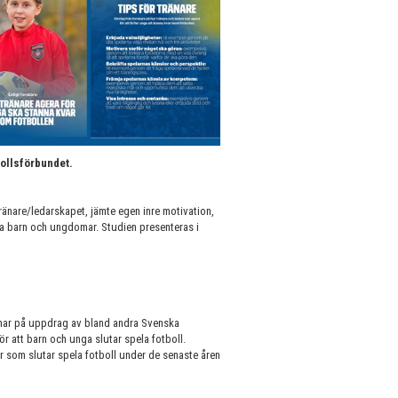
bollsförbundet.
ränare/ledarskapet, jämte egen inre motivation,
tiva barn och ungdomar. Studien presenteras i
 har på uppdrag av bland andra Svenska
r att barn och unga slutar spela fotboll.
r som slutar spela fotboll under de senaste åren