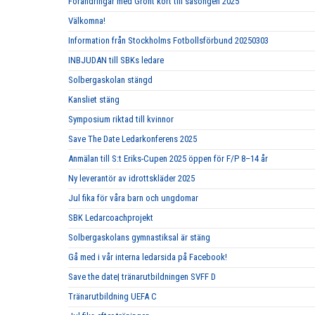
Förändringar med Grönt kort till säsongen 2025
Välkomna!
Information från Stockholms Fotbollsförbund 20250303
INBJUDAN till SBKs ledare
Solbergaskolan stängd
Kansliet stäng
Symposium riktad till kvinnor
Save The Date Ledarkonferens 2025
Anmälan till S:t Eriks-Cupen 2025 öppen för F/P 8–14 år
Ny leverantör av idrottskläder 2025
Jul fika för våra barn och ungdomar
SBK Ledarcoachprojekt
Solbergaskolans gymnastiksal är stäng
Gå med i vår interna ledarsida på Facebook!
Save the date| tränarutbildningen SVFF D
Tränarutbildning UEFA C