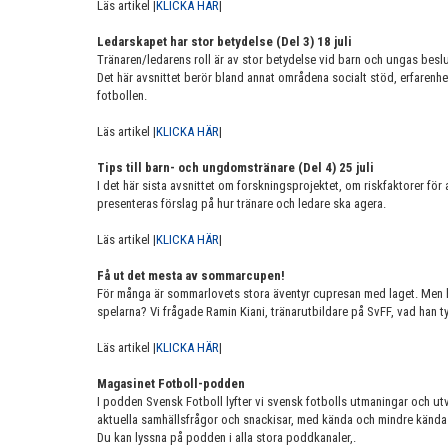
Läs artikel |
KLICKA HÄR
|
Ledarskapet har stor betydelse (Del 3) 18 juli
Tränaren/ledarens roll är av stor betydelse vid barn och ungas beslu
Det här avsnittet berör bland annat områdena socialt stöd, erfarenhe
fotbollen.
Läs artikel |
KLICKA HÄR
|
Tips till barn- och ungdomstränare (Del 4) 25 juli
I det här sista avsnittet om forskningsprojektet, om riskfaktorer för 
presenteras förslag på hur tränare och ledare ska agera.
Läs artikel |
KLICKA HÄR
|
Få ut det mesta av sommarcupen!
För många är sommarlovets stora äventyr cupresan med laget. Men hur
spelarna? Vi frågade Ramin Kiani, tränarutbildare på SvFF, vad han ty
Läs artikel |
KLICKA HÄR
|
Magasinet Fotboll-podden
I podden Svensk Fotboll lyfter vi svensk fotbolls utmaningar och utv
aktuella samhällsfrågor och snackisar, med kända och mindre kända 
Du kan lyssna på podden i alla stora poddkanaler,.