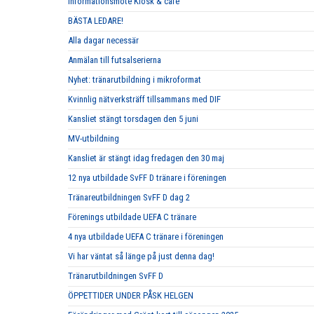
Informationsmöte Kiosk & café
BÄSTA LEDARE!
Alla dagar necessär
Anmälan till futsalserierna
Nyhet: tränarutbildning i mikroformat
Kvinnlig nätverksträff tillsammans med DIF
Kansliet stängt torsdagen den 5 juni
MV-utbildning
Kansliet är stängt idag fredagen den 30 maj
12 nya utbildade SvFF D tränare i föreningen
Tränareutbildningen SvFF D dag 2
Förenings utbildade UEFA C tränare
4 nya utbildade UEFA C tränare i föreningen
Vi har väntat så länge på just denna dag!
Tränarutbildningen SvFF D
ÖPPETTIDER UNDER PÅSK HELGEN