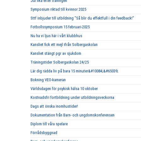
Jul fika efter träningen
Symposium riktad till kvinnor 2025
Sttf inbjuder till utbildning "Så blir du effektfull i din feedback!"
Fotbollssymposium 15 februari-2025
Nu ha vi ljus här i vårt klubbhus
Kansliet fick ett mejl ifrån Solbergaskolan
Kansliet stängt pgr av sjukdom
Träningstider Solbergaskolan 24/25
Lär dig rädda liv på bara 15 minuter&#10084;&#65039;
Bokning VEO-kameran
Världsdagen för psykisk hälsa 10 oktober
Kostnadsfri fortbildning under utbildningsveckorna
Dags att önska inomhustider!
Dokumentation från Barn- och ungdomskonferensen
Diplom till våra spelare
Förrådsbyggnad