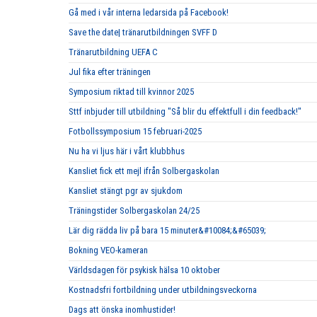
Gå med i vår interna ledarsida på Facebook!
Save the date| tränarutbildningen SVFF D
Tränarutbildning UEFA C
Jul fika efter träningen
Symposium riktad till kvinnor 2025
Sttf inbjuder till utbildning "Så blir du effektfull i din feedback!"
Fotbollssymposium 15 februari-2025
Nu ha vi ljus här i vårt klubbhus
Kansliet fick ett mejl ifrån Solbergaskolan
Kansliet stängt pgr av sjukdom
Träningstider Solbergaskolan 24/25
Lär dig rädda liv på bara 15 minuter&#10084;&#65039;
Bokning VEO-kameran
Världsdagen för psykisk hälsa 10 oktober
Kostnadsfri fortbildning under utbildningsveckorna
Dags att önska inomhustider!