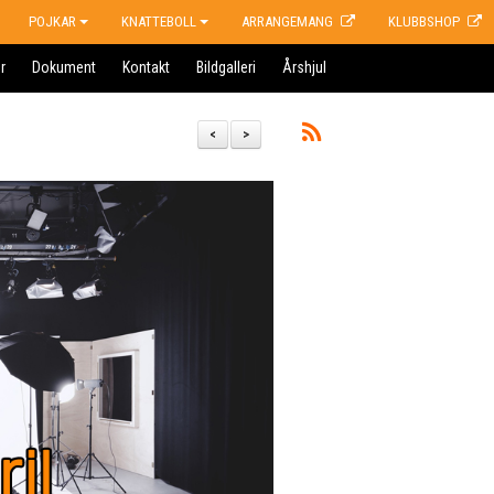
POJKAR
KNATTEBOLL
ARRANGEMANG
KLUBBSHOP
r
Dokument
Kontakt
Bildgalleri
Årshjul
<
>