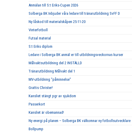
Anmälan till S:t Eriks-Cupen 2026
Solberga BK Inbjuder våra ledare till tränarutbildning SvFF D
Ny låskod till materialskåpen 25-11-20
Vinterfotboll
Futsal material
S:t Eriks diplom
Ledare i Solberga BK anmäl er till utbildningsveckornas kurser
Målvaktsutbildning del 2 INSTÄLLD
Tränarutbildning Målvakt del 1
MV-utbildning "påminnelse"
Grattis Christer!
Kansliet stängt pgr av sjukdom
Passerkort
Kansliet är obemannad!
Ny energi på planen – Solberga BK välkomnar ny fotbollsutvecklare
Bollpump