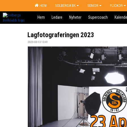
HEM
SOLBERGA BK
SENIOR
FLICKOR
Hem
Ledare
Nyheter
Supercoach
Kalende
Lagfotograferingen 2023
2023-03-13 13:41