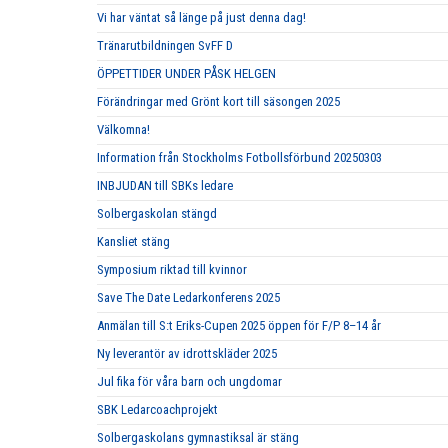
Vi har väntat så länge på just denna dag!
Tränarutbildningen SvFF D
ÖPPETTIDER UNDER PÅSK HELGEN
Förändringar med Grönt kort till säsongen 2025
Välkomna!
Information från Stockholms Fotbollsförbund 20250303
INBJUDAN till SBKs ledare
Solbergaskolan stängd
Kansliet stäng
Symposium riktad till kvinnor
Save The Date Ledarkonferens 2025
Anmälan till S:t Eriks-Cupen 2025 öppen för F/P 8–14 år
Ny leverantör av idrottskläder 2025
Jul fika för våra barn och ungdomar
SBK Ledarcoachprojekt
Solbergaskolans gymnastiksal är stäng