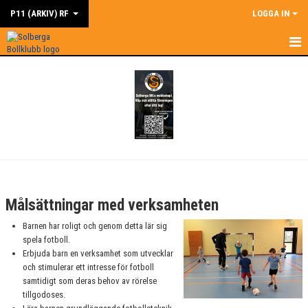
P11 (ARKIV) RF
LOGGA IN
HEM
NYHETER
MÅLSÄTTNINGAR
KALENDER
MATCHER
Målsättningar med verksamheten
TRUPPEN
Barnen har roligt och genom detta lär sig
spela fotboll.
BILDGALLERI
Erbjuda barn en verksamhet som utvecklar
och stimulerar ett intresse för fotboll
DOKUMENT
samtidigt som deras behov av rörelse
tillgodoses.
KONTAKT