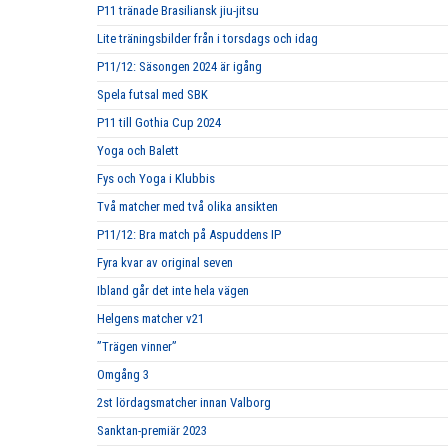
P11 tränade Brasiliansk jiu-jitsu
Lite träningsbilder från i torsdags och idag
P11/12: Säsongen 2024 är igång
Spela futsal med SBK
P11 till Gothia Cup 2024
Yoga och Balett
Fys och Yoga i Klubbis
Två matcher med två olika ansikten
P11/12: Bra match på Aspuddens IP
Fyra kvar av original seven
Ibland går det inte hela vägen
Helgens matcher v21
”Trägen vinner”
Omgång 3
2st lördagsmatcher innan Valborg
Sanktan-premiär 2023