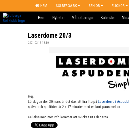
HEM
SOLBERGA BK
SENIOR
FLICKOR
Hem
Nyheter
Målsättningar
Kalender
Mat
Laserdome 20/3
2021-02-15 13:10
Hej,
Lördagen den 20 mars är det dax att lira lite på
Laserdome i Aspudd
själva och speltiden är 2 x 17 minuter med en kort paus mellan.
Kallelse med mer info kommer att skickas ut i dagarna....