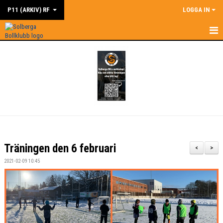
P11 (ARKIV) RF
LOGGA IN
HEM
NYHETER
MÅLSÄTTNINGAR
KALENDER
MATCHER
Träningen den 6 februari
<
>
TRUPPEN
2021-02-09 10:45
BILDGALLERI
DOKUMENT
KONTAKT