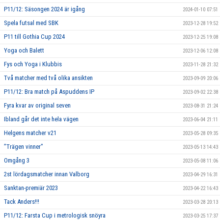
P11/12: Säsongen 2024 är igång
2024-01-10 07:51
Spela futsal med SBK
2023-12-28 19:52
P11 till Gothia Cup 2024
2023-12-25 19:08
Yoga och Balett
2023-12-06 12:08
Fys och Yoga i Klubbis
2023-11-28 21:32
Två matcher med två olika ansikten
2023-09-09 20:06
P11/12: Bra match på Aspuddens IP
2023-09-02 22:38
Fyra kvar av original seven
2023-08-31 21:24
Ibland går det inte hela vägen
2023-06-04 21:11
Helgens matcher v21
2023-05-28 09:35
”Trägen vinner”
2023-05-13 14:43
Omgång 3
2023-05-08 11:06
2st lördagsmatcher innan Valborg
2023-04-29 16:31
Sanktan-premiär 2023
2023-04-22 16:43
Tack Anders!!!
2023-03-28 20:13
P11/12: Farsta Cup i metrologisk snöyra
2023-03-25 17:37