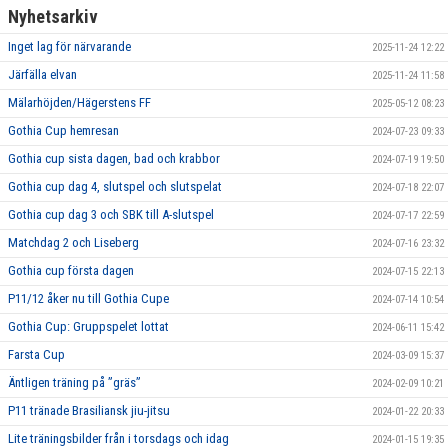
Nyhetsarkiv
Inget lag för närvarande
2025-11-24 12:22
Järfälla elvan
2025-11-24 11:58
Mälarhöjden/Hägerstens FF
2025-05-12 08:23
Gothia Cup hemresan
2024-07-23 09:33
Gothia cup sista dagen, bad och krabbor
2024-07-19 19:50
Gothia cup dag 4, slutspel och slutspelat
2024-07-18 22:07
Gothia cup dag 3 och SBK till A-slutspel
2024-07-17 22:59
Matchdag 2 och Liseberg
2024-07-16 23:32
Gothia cup första dagen
2024-07-15 22:13
P11/12 åker nu till Gothia Cupe
2024-07-14 10:54
Gothia Cup: Gruppspelet lottat
2024-06-11 15:42
Farsta Cup
2024-03-09 15:37
Äntligen träning på ”gräs”
2024-02-09 10:21
P11 tränade Brasiliansk jiu-jitsu
2024-01-22 20:33
Lite träningsbilder från i torsdags och idag
2024-01-15 19:35