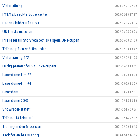
Vinterträning
2023-02-21 22:09
P11/12 besökte Supercenter
2023-02-18 17:17
Dagens bilder från UNT
2022-06-05 20:35
UNT sista matchen
2022-06-05 20:26
P11 reser till Storvreta och ska spela UNT-cupen
2022-06-03 21:50
Träning på en snötäckt plan
2022-02-03 19:42
Vinterträning 1/2
2022-02-02 11:25
Härlig premiär för S:t Eriks-cupen!
2021-05-08 18:01
Laserdome-film #2
2021-03-20 13:03
Laserdome-film #1
2021-03-20 12:59
Laserdom
2021-03-20 12:51
Laserdome 20/3
2021-02-15 13:10
Snowracer-stafett
2021-02-15 09:24
Träning 13 februari
2021-02-14 22:02
Träningen den 6 februari
2021-02-09 10:45
Tack för en bra säsong
2020-12-12 14:05