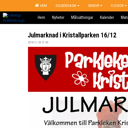
HEM
SOLBERGA BK
SENIOR
FLICKOR
Hem
Nyheter
Målsättningar
Kalender
Mat
Julmarknad i Kristallparken 16/12
2018-11-28 21:44