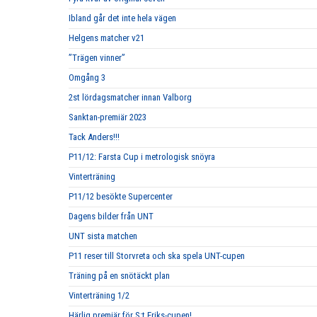
Ibland går det inte hela vägen
Helgens matcher v21
”Trägen vinner”
Omgång 3
2st lördagsmatcher innan Valborg
Sanktan-premiär 2023
Tack Anders!!!
P11/12: Farsta Cup i metrologisk snöyra
Vinterträning
P11/12 besökte Supercenter
Dagens bilder från UNT
UNT sista matchen
P11 reser till Storvreta och ska spela UNT-cupen
Träning på en snötäckt plan
Vinterträning 1/2
Härlig premiär för S:t Eriks-cupen!