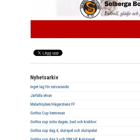
Nyhetsarkiv
Inget lag för närvarande
Järfälla elvan
Mälarhöjden/Hägerstens FF
Gothia Cup hemresan
Gothia cup sista dagen, bad och krabbor
Gothia cup dag 4, slutspel och slutspelat
Gothia cup dag 3 och SBK till A-slutspel