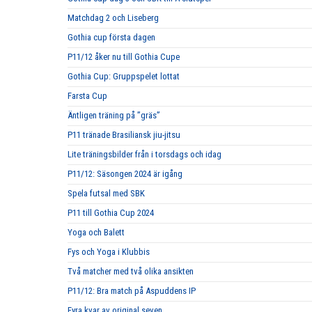
Matchdag 2 och Liseberg
Gothia cup första dagen
P11/12 åker nu till Gothia Cupe
Gothia Cup: Gruppspelet lottat
Farsta Cup
Äntligen träning på ”gräs”
P11 tränade Brasiliansk jiu-jitsu
Lite träningsbilder från i torsdags och idag
P11/12: Säsongen 2024 är igång
Spela futsal med SBK
P11 till Gothia Cup 2024
Yoga och Balett
Fys och Yoga i Klubbis
Två matcher med två olika ansikten
P11/12: Bra match på Aspuddens IP
Fyra kvar av original seven