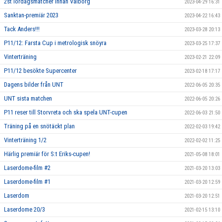
2st lördagsmatcher innan Valborg
2023-04-29 16:31
Sanktan-premiär 2023
2023-04-22 16:43
Tack Anders!!!
2023-03-28 20:13
P11/12: Farsta Cup i metrologisk snöyra
2023-03-25 17:37
Vinterträning
2023-02-21 22:09
P11/12 besökte Supercenter
2023-02-18 17:17
Dagens bilder från UNT
2022-06-05 20:35
UNT sista matchen
2022-06-05 20:26
P11 reser till Storvreta och ska spela UNT-cupen
2022-06-03 21:50
Träning på en snötäckt plan
2022-02-03 19:42
Vinterträning 1/2
2022-02-02 11:25
Härlig premiär för S:t Eriks-cupen!
2021-05-08 18:01
Laserdome-film #2
2021-03-20 13:03
Laserdome-film #1
2021-03-20 12:59
Laserdom
2021-03-20 12:51
Laserdome 20/3
2021-02-15 13:10