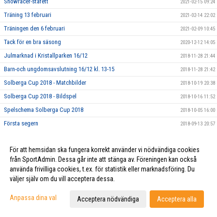
Snowracer-stafett
2021-02-15 09:24
Träning 13 februari
2021-02-14 22:02
Träningen den 6 februari
2021-02-09 10:45
Tack för en bra säsong
2020-12-12 14:05
Julmarknad i Kristallparken 16/12
2018-11-28 21:44
Barn-och ungdomsavslutning 16/12 kl. 13-15
2018-11-28 21:42
Solberga Cup 2018 - Matchbilder
2018-10-19 20:38
Solberga Cup 2018 - Bildspel
2018-10-16 11:52
Spelschema Solberga Cup 2018
2018-10-05 16:00
Första segern
2018-09-13 20:57
SBK Familjedag 6/6
2018-06-02 11:59
För att hemsidan ska fungera korrekt använder vi nödvändiga cookies
P11 första match
2018-05-08 10:26
från SportAdmin. Dessa går inte att stänga av. Föreningen kan också
använda frivilliga cookies, t.ex. för statistik eller marknadsföring. Du
väljer själv om du vill acceptera dessa.
Cookie-inställningar
Gå till Webbversion
Anpassa dina val
Acceptera nödvändiga
Acceptera alla