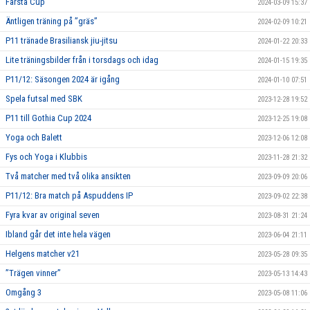
Farsta Cup
2024-03-09 15:37
Äntligen träning på ”gräs”
2024-02-09 10:21
P11 tränade Brasiliansk jiu-jitsu
2024-01-22 20:33
Lite träningsbilder från i torsdags och idag
2024-01-15 19:35
P11/12: Säsongen 2024 är igång
2024-01-10 07:51
Spela futsal med SBK
2023-12-28 19:52
P11 till Gothia Cup 2024
2023-12-25 19:08
Yoga och Balett
2023-12-06 12:08
Fys och Yoga i Klubbis
2023-11-28 21:32
Två matcher med två olika ansikten
2023-09-09 20:06
P11/12: Bra match på Aspuddens IP
2023-09-02 22:38
Fyra kvar av original seven
2023-08-31 21:24
Ibland går det inte hela vägen
2023-06-04 21:11
Helgens matcher v21
2023-05-28 09:35
”Trägen vinner”
2023-05-13 14:43
Omgång 3
2023-05-08 11:06