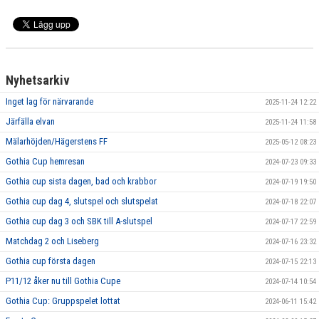
SPELA MED OSS
Nyhetsarkiv
Inget lag för närvarande
2025-11-24 12:22
Järfälla elvan
2025-11-24 11:58
Mälarhöjden/Hägerstens FF
2025-05-12 08:23
Gothia Cup hemresan
2024-07-23 09:33
Gothia cup sista dagen, bad och krabbor
2024-07-19 19:50
Gothia cup dag 4, slutspel och slutspelat
2024-07-18 22:07
Gothia cup dag 3 och SBK till A-slutspel
2024-07-17 22:59
Matchdag 2 och Liseberg
2024-07-16 23:32
Gothia cup första dagen
2024-07-15 22:13
P11/12 åker nu till Gothia Cupe
2024-07-14 10:54
Gothia Cup: Gruppspelet lottat
2024-06-11 15:42