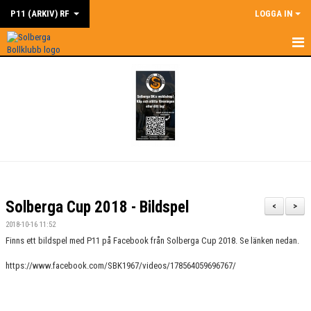
P11 (ARKIV) RF
LOGGA IN
HEM
NYHETER
MÅLSÄTTNINGAR
KALENDER
MATCHER
Solberga Cup 2018 - Bildspel
<
>
TRUPPEN
2018-10-16 11:52
Finns ett bildspel med P11 på Facebook från Solberga Cup 2018. Se länken nedan.
BILDGALLERI
https://www.facebook.com/SBK1967/videos/178564059696767/
DOKUMENT
KONTAKT