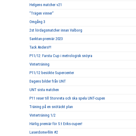
Helgens matcher v21
”Trägen vinner”
Omgång 3
2st lördagsmatcher innan Valborg
Sanktan-premiär 2023
Tack Anders!!!
P11/12: Farsta Cup i metrologisk snöyra
Vinterträning
P11/12 besökte Supercenter
Dagens bilder från UNT
UNT sista matchen
P11 reser till Storvreta och ska spela UNT-cupen
Träning på en snötäckt plan
Vinterträning 1/2
Härlig premiär för S:t Eriks-cupen!
Laserdome-film #2