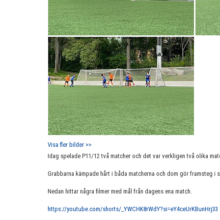
Visa fler bilder >>
Idag spelade P11/12 två matcher och det var verkligen två olika mat
Grabbarna kämpade hårt i båda matcherna och dom gör framsteg i si
Nedan hittar några filmer med mål från dagens ena match.
https://youtube.com/shorts/_YWCHK8rWdY?si=eY4ceUrKBunHrj33