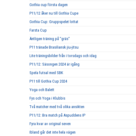
Gothia cup första dagen
P11/12 åker nu till Gothia Cupe
Gothia Cup: Gruppspelet lottat
Farsta Cup
Äntligen träning på ”gräs”
P11 tränade Brasiliansk jiu-jitsu
Lite träningsbilder från i torsdags och idag
P11/12: Säsongen 2024 är igång
Spela futsal med SBK
P11 till Gothia Cup 2024
Yoga och Balett
Fys och Yoga i Klubbis
Två matcher med två olika ansikten
P11/12: Bra match på Aspuddens IP
Fyra kvar av original seven
Ibland går det inte hela vägen