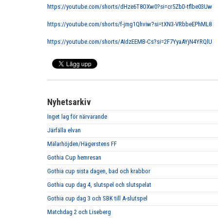
https://youtube.com/shorts/dHze6T8OXw0?si=cr5ZbD-tflbe03Uw
https://youtube.com/shorts/f-jmg1Qhviw?si=tXN3-VRbbeEPhML8
https://youtube.com/shorts/AIdzEEMB-Cs?si=2F7YyaAYjN4YRQlU
Nyhetsarkiv
Inget lag för närvarande
Järfälla elvan
Mälarhöjden/Hägerstens FF
Gothia Cup hemresan
Gothia cup sista dagen, bad och krabbor
Gothia cup dag 4, slutspel och slutspelat
Gothia cup dag 3 och SBK till A-slutspel
Matchdag 2 och Liseberg