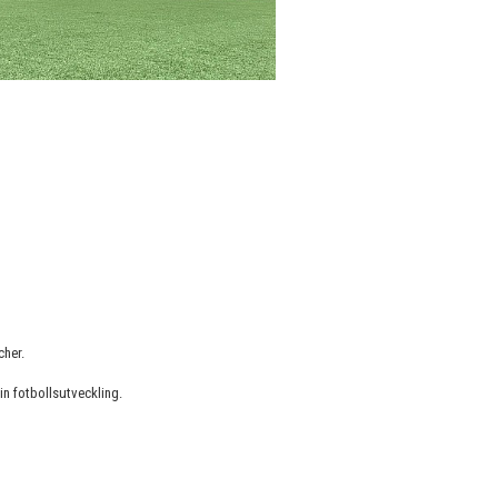
cher.
n fotbollsutveckling.