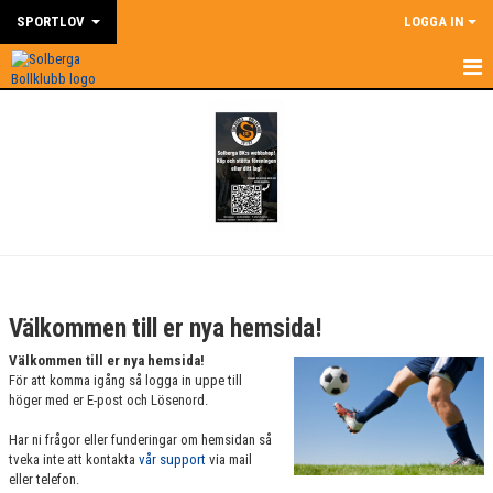
SPORTLOV
LOGGA IN
HEM
NYHETER
DOKUMENT
BILDGALLERI
KONTAKT
Välkommen till er nya hemsida!
KALENDER
Välkommen till er nya hemsida!
För att komma igång så logga in uppe till
höger med er E-post och Lösenord.
Har ni frågor eller funderingar om hemsidan så
tveka inte att kontakta
vår support
via mail
eller telefon.