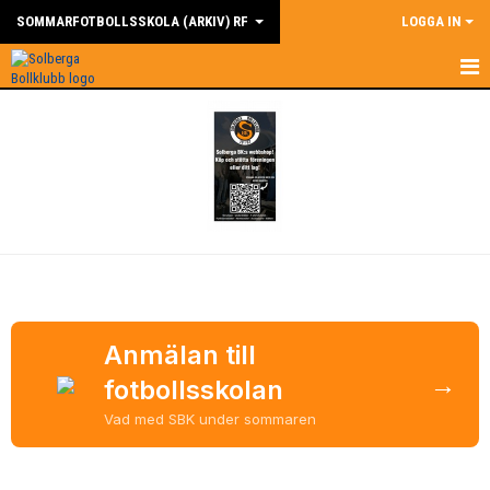
SOMMARFOTBOLLSSKOLA (ARKIV) RF
LOGGA IN
HEM
NYHETER
DOKUMENT
BILDGALLERI
KONTAKT
KALENDER
Anmälan till
→
fotbollsskolan
Vad med SBK under sommaren