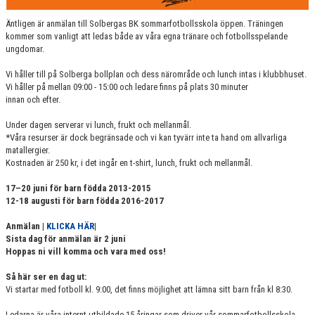
Äntligen är anmälan till Solbergas BK sommarfotbollsskola öppen. Träningen
kommer som vanligt att ledas både av våra egna tränare och fotbollsspelande
ungdomar.
Vi håller till på Solberga bollplan och dess närområde och lunch intas i klubbhuset.
Vi håller på mellan 09:00 - 15:00 och ledare finns på plats 30 minuter
innan och efter.
Under dagen serverar vi lunch, frukt och mellanmål.
*Våra resurser är dock begränsade och vi kan tyvärr inte ta hand om allvarliga
matallergier.
Kostnaden är 250 kr, i det ingår en t-shirt, lunch, frukt och mellanmål.
17–20 juni för barn födda 2013-2015
12-18 augusti för barn födda 2016-2017
Anmälan |
KLICKA HÄR
|
Sista dag för anmälan är 2 juni
Hoppas ni vill komma och vara med oss!
Så här ser en dag ut:
Vi startar med fotboll kl. 9:00, det finns möjlighet att lämna sitt barn från kl 8:30.
Ledarna är våra internt utbildade 15 åringar som driver vår sommarfotbollsskola.