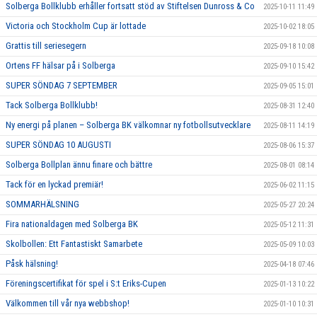
Solberga Bollklubb erhåller fortsatt stöd av Stiftelsen Dunross & Co
2025-10-11 11:49
Victoria och Stockholm Cup är lottade
2025-10-02 18:05
Grattis till seriesegern
2025-09-18 10:08
Ortens FF hälsar på i Solberga
2025-09-10 15:42
SUPER SÖNDAG 7 SEPTEMBER
2025-09-05 15:01
Tack Solberga Bollklubb!
2025-08-31 12:40
Ny energi på planen – Solberga BK välkomnar ny fotbollsutvecklare
2025-08-11 14:19
SUPER SÖNDAG 10 AUGUSTI
2025-08-06 15:37
Solberga Bollplan ännu finare och bättre
2025-08-01 08:14
Tack för en lyckad premiär!
2025-06-02 11:15
SOMMARHÄLSNING
2025-05-27 20:24
Fira nationaldagen med Solberga BK
2025-05-12 11:31
Skolbollen: Ett Fantastiskt Samarbete
2025-05-09 10:03
Påsk hälsning!
2025-04-18 07:46
Föreningscertifikat för spel i S:t Eriks-Cupen
2025-01-13 10:22
Välkommen till vår nya webbshop!
2025-01-10 10:31