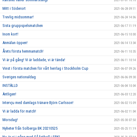
2021-07-01 10:10
Mitt i Söderort
2021-06-28 09:11
Trevlig midsommar!
2021-06-24 14:06
Sista gruppspelsmatchen
2021-06-17 11:19
Inom kort!
2021-06-15 10:00
Anmälan öppen!
2021-06-14 13:34
Årets första hemmamatch!
2021-06-11 10:35
Vi är på gång! Vi är laddade, vi är tända!
2021-06-11 10:14
Vinst i första matchen för vårt herrlag i Stockholm Cup
2021-06-07 09:26
Sveriges nationaldag
2021-06-06 09:30
INSTÄLLD
2021-06-04 10:04
Äntligen!
2021-06-03 12:20
Intervju med damlags tränare Björn Carlsson!
2021-06-02 15:09
Vi är ladda för match!
2021-06-02 11:04
Morsdag!
2021-05-30 07:50
Nyheter från Solberga BK 20210525
2021-05-25 11:19
Nu är vi i gång med Gå-fotboll i SBK!