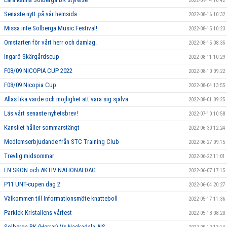
2022-09-14 10:42
Senaste nytt på vår hemsida
2022-08-16 10:32
Missa inte Solberga Music Festival!
2022-08-15 10:23
Omstarten för vårt herr och damlag.
2022-08-15 08:35
Ingarö Skärgårdscup
2022-08-11 10:29
F08/09 NICOPIA CUP 2022
2022-08-10 09:22
F08/09 Nicopia Cup
2022-08-04 13:55
Allas lika värde och möjlighet att vara sig själva.
2022-08-01 09:25
Läs vårt senaste nyhetsbrev!
2022-07-10 10:58
Kansliet håller sommarstängt
2022-06-30 12:24
Medlemserbjudande från STC Training Club
2022-06-27 09:15
Trevlig midsommar
2022-06-22 11:01
EN SKÖN och AKTIV NATIONALDAG
2022-06-07 17:15
P11 UNT-cupen dag 2
2022-06-04 20:27
Välkommen till Informationsmöte knatteboll
2022-05-17 11:36
Parklek Kristallens vårfest
2022-05-13 08:20
Solberga BK (Herrar) Vs Nackadala AIS