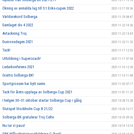
2021-12-17 13:18
Ökning av anmälda lag till S:t Eriks-cupen 2022
2021-12-17 09:36
Världsrekord Solberga
2021-11-29 08:47
Damlaget div 4 2022
2021-11-22 14:36
Avtackning Troj
2021-11-22 13:43
Dunrossdagen 2021
2021-11-22 11:32
Tack!
2021-11-17 12:55
Utbildning i Supercoach!
2021-11-17 07:58
Ledarkonferens 2021
2021-11-16 12:30
Grattis Solberga BK!
2021-11-16 11:48
Sportgrossen har bytt namn.
2021-11-03 07:17
Tack för årets upplaga av Solberga Cup 2021
2021-11-01 11:27
I helgen 30–31 oktober startar Solberga Cup i gång
2021-10-28 15:28
Slutspel Stockholm Cup B 21/22
2021-10-26 15:17
Solberga BK gratulerar Troj Celte
2021-10-25 09:26
Nu tar vi paus!
2021-10-14 13:10
SBK Målvaktstränarutbildning C (kort)