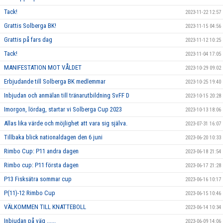
Tack!
2023-11-22 12:57
Grattis Solberga BK!
2023-11-15 04:56
Grattis på fars dag
2023-11-12 10:25
Tack!
2023-11-04 17:05
MANIFESTATION MOT VÅLDET
2023-10-29 09:02
Erbjudande till Solberga BK medlemmar
2023-10-25 19:40
Inbjudan och anmälan till tränarutbildning SvFF D
2023-10-15 20:28
Imorgon, lördag, startar vi Solberga Cup 2023
2023-10-13 18:06
Allas lika värde och möjlighet att vara sig själva.
2023-07-31 16:07
Tillbaka blick nationaldagen den 6 juni
2023-06-20 10:33
Rimbo Cup: P11 andra dagen
2023-06-18 21:54
Rimbo cup: P11 första dagen
2023-06-17 21:28
P13 Fisksätra sommar cup
2023-06-16 10:17
P(11)-12 Rimbo Cup
2023-06-15 10:46
VÄLKOMMEN TILL KNATTEBOLL
2023-06-14 10:34
Inbjudan på väg ......
2023-06-09 14:06