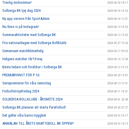
Trevlig midsommar!
2024-06-20 18:17
Solberga BK tjej dag 2024
2024-06-14 14:32
Ny app version från SportAdmin
2024-06-14 12:31
Nu finns vi på Instagram!
2024-06-13 14:55
Sommaraktiviteter med Solberga BK
2024-06-12 15:02
Fira nationaldagen med Solberga Bollklubb
2024-05-27 10:36
Gemensam matchklimathelg
2024-05-17 09:53
Helgens matcher 18/19 maj
2024-05-15 13:34
Bästa ledare och föräldrar i Solberga BK
2024-05-12 15:10
PREMIÄRVINST FÖR P 10.
2024-04-20 19:07
Seriepremiärer för våra seniorlag
2024-04-13 15:31
Fotbollströjefredag 2024
2024-04-11 14:31
SOLBERGA BOLLKLUBB - ÅRSMÖTE 2024
2024-04-01 20:38
Solberga BK planerar att starta Parafotboll
2024-03-26 07:27
Det gäller våra barns trygghet
2024-03-14 14:17
ANMÄLAN TILL ÅRETS KNATTEBOLL ÄR ÖPPEN!!
2024-03-14 10:13