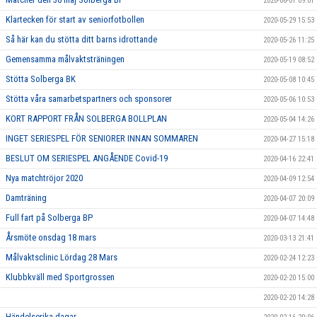
2020-06-01 09:01
Klartecken för start av seniorfotbollen
2020-05-29 15:53
Så här kan du stötta ditt barns idrottande
2020-05-26 11:25
Gemensamma målvaktsträningen
2020-05-19 08:52
Stötta Solberga BK
2020-05-08 10:45
Stötta våra samarbetspartners och sponsorer
2020-05-06 10:53
KORT RAPPORT FRÅN SOLBERGA BOLLPLAN
2020-05-04 14:26
INGET SERIESPEL FÖR SENIORER INNAN SOMMAREN
2020-04-27 15:18
BESLUT OM SERIESPEL ANGÅENDE Covid-19
2020-04-16 22:41
Nya matchtröjor 2020
2020-04-09 12:54
Damträning
2020-04-07 20:09
Full fart på Solberga BP
2020-04-07 14:48
Årsmöte onsdag 18 mars
2020-03-13 21:41
Målvaktsclinic Lördag 28 Mars
2020-02-24 12:23
Klubbkväll med Sportgrossen
2020-02-20 15:00
2020-02-20 14:28
Händelserika dagar