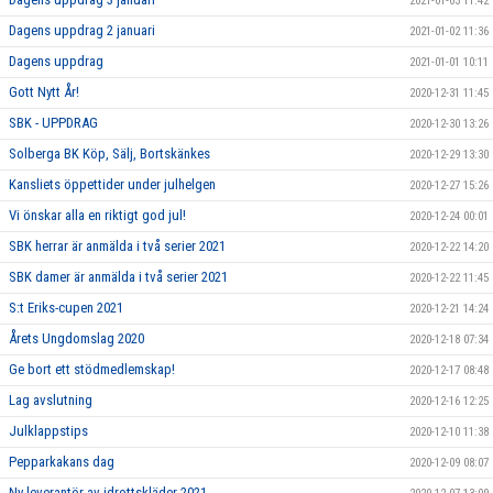
2021-01-03 11:42
Dagens uppdrag 2 januari
2021-01-02 11:36
Dagens uppdrag
2021-01-01 10:11
Gott Nytt År!
2020-12-31 11:45
SBK - UPPDRAG
2020-12-30 13:26
Solberga BK Köp, Sälj, Bortskänkes
2020-12-29 13:30
Kansliets öppettider under julhelgen
2020-12-27 15:26
Vi önskar alla en riktigt god jul!
2020-12-24 00:01
SBK herrar är anmälda i två serier 2021
2020-12-22 14:20
SBK damer är anmälda i två serier 2021
2020-12-22 11:45
S:t Eriks-cupen 2021
2020-12-21 14:24
Årets Ungdomslag 2020
2020-12-18 07:34
Ge bort ett stödmedlemskap!
2020-12-17 08:48
Lag avslutning
2020-12-16 12:25
Julklappstips
2020-12-10 11:38
Pepparkakans dag
2020-12-09 08:07
Ny leverantör av idrottskläder 2021