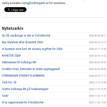
vänlig kontakta
ronny@solbergabk.se
för assistans.
Nyhetsarkiv
Nu får sexåringar ta del av Fritidskortet
2026-06-30 08:17
Nya styrelsen efter årsmötet 2026
2026-03-26 13:13
Vi kommer inom kort att avisera avgiften för 2026
2026-02-11 15:00
NYHETER 2026!
2026-02-03 12:52
Välkommen till Solberga BK!
2026-02-03 09:54
Ursäkta röran, hemsidan är under uppbyggnad!
2026-02-03 08:40
FÖRENINGEN SÖDRA FOLKPARKEN
2026-02-02 11:17
Tack för i år
2025-12-19 10:08
Grattis Solberga BK på födelsedagen!
2025-11-15 13:39
Tack!
2025-11-05 11:57
Vi är registrerade för Fritidskortet
2025-11-03 13:09