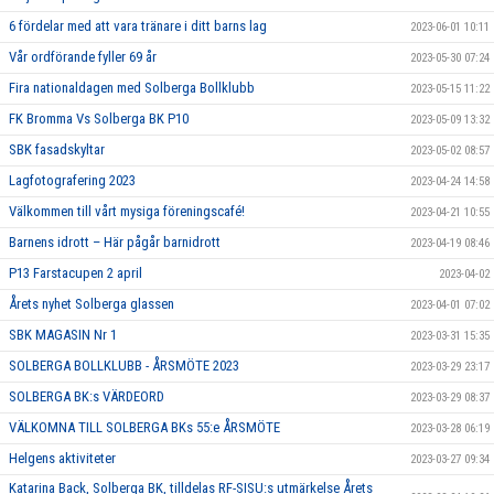
6 fördelar med att vara tränare i ditt barns lag
2023-06-01 10:11
Vår ordförande fyller 69 år
2023-05-30 07:24
Fira nationaldagen med Solberga Bollklubb
2023-05-15 11:22
FK Bromma Vs Solberga BK P10
2023-05-09 13:32
SBK fasadskyltar
2023-05-02 08:57
Lagfotografering 2023
2023-04-24 14:58
Välkommen till vårt mysiga föreningscafé!
2023-04-21 10:55
Barnens idrott – Här pågår barnidrott
2023-04-19 08:46
P13 Farstacupen 2 april
2023-04-02
Årets nyhet Solberga glassen
2023-04-01 07:02
SBK MAGASIN Nr 1
2023-03-31 15:35
SOLBERGA BOLLKLUBB - ÅRSMÖTE 2023
2023-03-29 23:17
SOLBERGA BK:s VÄRDEORD
2023-03-29 08:37
VÄLKOMNA TILL SOLBERGA BKs 55:e ÅRSMÖTE
2023-03-28 06:19
Helgens aktiviteter
2023-03-27 09:34
Katarina Back, Solberga BK, tilldelas RF-SISU:s utmärkelse Årets