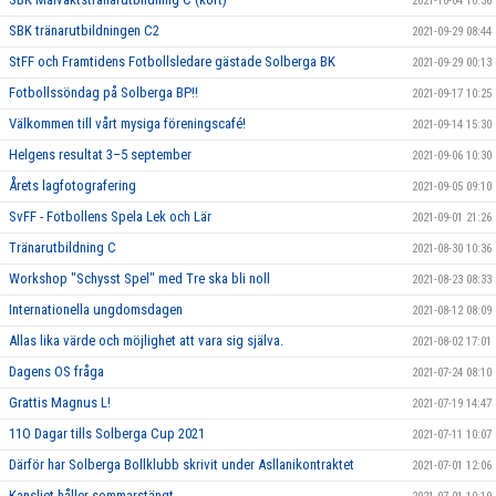
2021-10-04 10:36
SBK tränarutbildningen C2
2021-09-29 08:44
StFF och Framtidens Fotbollsledare gästade Solberga BK
2021-09-29 00:13
Fotbollssöndag på Solberga BP!!
2021-09-17 10:25
Välkommen till vårt mysiga föreningscafé!
2021-09-14 15:30
Helgens resultat 3–5 september
2021-09-06 10:30
Årets lagfotografering
2021-09-05 09:10
SvFF - Fotbollens Spela Lek och Lär
2021-09-01 21:26
Tränarutbildning C
2021-08-30 10:36
Workshop "Schysst Spel" med Tre ska bli noll
2021-08-23 08:33
Internationella ungdomsdagen
2021-08-12 08:09
Allas lika värde och möjlighet att vara sig själva.
2021-08-02 17:01
Dagens OS fråga
2021-07-24 08:10
Grattis Magnus L!
2021-07-19 14:47
11O Dagar tills Solberga Cup 2021
2021-07-11 10:07
Därför har Solberga Bollklubb skrivit under Asllanikontraktet
2021-07-01 12:06
Kansliet håller sommarstängt