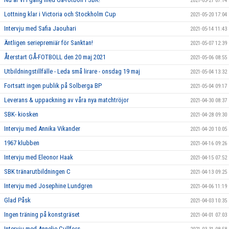
2021-05-21 07:14
Lottning klar i Victoria och Stockholm Cup
2021-05-20 17:04
Intervju med Safia Jaouhari
2021-05-14 11:43
Äntligen seriepremiär för Sanktan!
2021-05-07 12:39
Återstart GÅ-FOTBOLL den 20 maj 2021
2021-05-06 08:55
Utbildningstillfälle - Leda små lirare - onsdag 19 maj
2021-05-04 13:32
Fortsatt ingen publik på Solberga BP
2021-05-04 09:17
Leverans & uppackning av våra nya matchtröjor
2021-04-30 08:37
SBK- kiosken
2021-04-28 09:30
Intervju med Annika Vikander
2021-04-20 10:05
1967 klubben
2021-04-16 09:26
Intervju med Eleonor Haak
2021-04-15 07:52
SBK tränarutbildningen C
2021-04-13 09:25
Intervju med Josephine Lundgren
2021-04-06 11:19
Glad Påsk
2021-04-03 10:35
Ingen träning på konstgräset
2021-04-01 07:03
Intervju med Annelie Cullfors