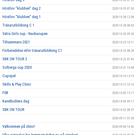
2020-10-30 07:29
Höstlov ”klubben” dag 2
2020-10-29 07:50
Höstlov ”klubben” dag 1
2020-10-28 12:08
Tränarutbildning C 1
2020-10-28 08:03
Sätra Girls cup - Nackacupen
2020-10-26 09:26
Tillsammans 2021
2020-10-23 10:11
Förberedelse inför tränarutbildning C1
2020-10-23 08:24
SBK ON TOUR 2
2020-10-22 07:46
Solberga cup 2020
2020-10-21 10:48
Cupspel
2020-10-14 13:19
Skills & Play Clinic
2020-10-12 10:16
F08
2020-10-05 13:17
Kanelbullens dag
2020-10-04 09:17
SBK ON TOUR
2020-10-02 08:37
2020-09-11 07:58
Välkommen på clinic!
2020-09-04 14:06
Våra seniorlag har hemmamatcher nu på söndag!