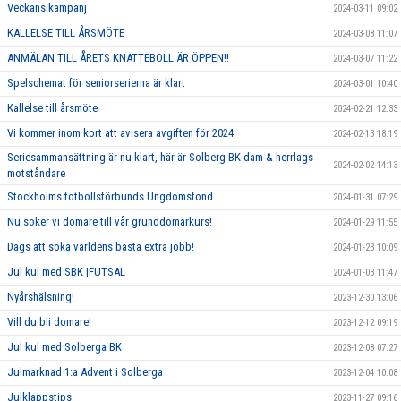
Veckans kampanj
2024-03-11 09:02
KALLELSE TILL ÅRSMÖTE
2024-03-08 11:07
ANMÄLAN TILL ÅRETS KNATTEBOLL ÄR ÖPPEN!!
2024-03-07 11:22
Spelschemat för seniorserierna är klart
2024-03-01 10:40
Kallelse till årsmöte
2024-02-21 12:33
Vi kommer inom kort att avisera avgiften för 2024
2024-02-13 18:19
Seriesammansättning är nu klart, här är Solberg BK dam & herrlags
2024-02-02 14:13
motståndare
Stockholms fotbollsförbunds Ungdomsfond
2024-01-31 07:29
Nu söker vi domare till vår grunddomarkurs!
2024-01-29 11:55
Dags att söka världens bästa extra jobb!
2024-01-23 10:09
Jul kul med SBK |FUTSAL
2024-01-03 11:47
Nyårshälsning!
2023-12-30 13:06
Vill du bli domare!
2023-12-12 09:19
Jul kul med Solberga BK
2023-12-08 07:27
Julmarknad 1:a Advent i Solberga
2023-12-04 10:08
Julklappstips
2023-11-27 09:16