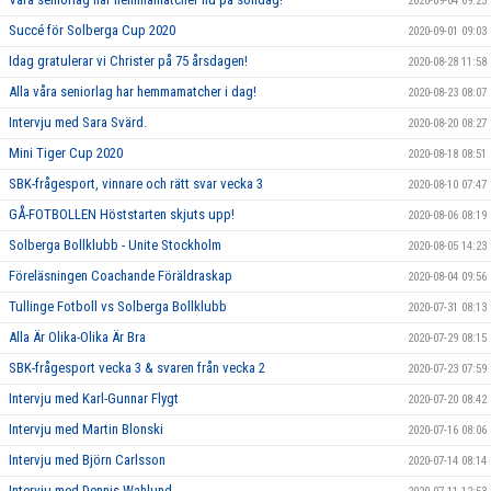
2020-09-04 09:25
Succé för Solberga Cup 2020
2020-09-01 09:03
Idag gratulerar vi Christer på 75 årsdagen!
2020-08-28 11:58
Alla våra seniorlag har hemmamatcher i dag!
2020-08-23 08:07
Intervju med Sara Svärd.
2020-08-20 08:27
Mini Tiger Cup 2020
2020-08-18 08:51
SBK-frågesport, vinnare och rätt svar vecka 3
2020-08-10 07:47
GÅ-FOTBOLLEN Höststarten skjuts upp!
2020-08-06 08:19
Solberga Bollklubb - Unite Stockholm
2020-08-05 14:23
Föreläsningen Coachande Föräldraskap
2020-08-04 09:56
Tullinge Fotboll vs Solberga Bollklubb
2020-07-31 08:13
Alla Är Olika-Olika Är Bra
2020-07-29 08:15
SBK-frågesport vecka 3 & svaren från vecka 2
2020-07-23 07:59
Intervju med Karl-Gunnar Flygt
2020-07-20 08:42
Intervju med Martin Blonski
2020-07-16 08:06
Intervju med Björn Carlsson
2020-07-14 08:14
Intervju med Dennis Wahlund