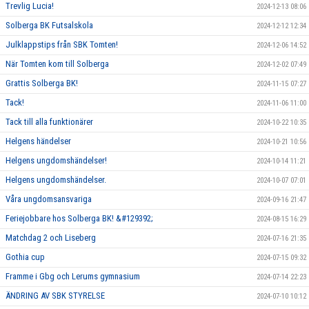
Trevlig Lucia!
2024-12-13 08:06
Solberga BK Futsalskola
2024-12-12 12:34
Julklappstips från SBK Tomten!
2024-12-06 14:52
När Tomten kom till Solberga
2024-12-02 07:49
Grattis Solberga BK!
2024-11-15 07:27
Tack!
2024-11-06 11:00
Tack till alla funktionärer
2024-10-22 10:35
Helgens händelser
2024-10-21 10:56
Helgens ungdomshändelser!
2024-10-14 11:21
Helgens ungdomshändelser.
2024-10-07 07:01
Våra ungdomsansvariga
2024-09-16 21:47
Feriejobbare hos Solberga BK! &#129392;
2024-08-15 16:29
Matchdag 2 och Liseberg
2024-07-16 21:35
Gothia cup
2024-07-15 09:32
Framme i Gbg och Lerums gymnasium
2024-07-14 22:23
ÄNDRING AV SBK STYRELSE
2024-07-10 10:12