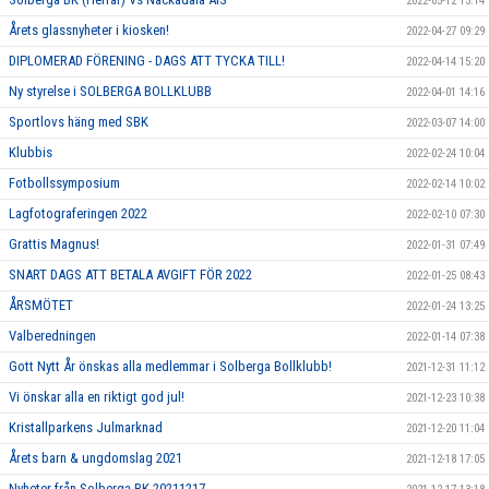
2022-05-12 13:14
Årets glassnyheter i kiosken!
2022-04-27 09:29
DIPLOMERAD FÖRENING - DAGS ATT TYCKA TILL!
2022-04-14 15:20
Ny styrelse i SOLBERGA BOLLKLUBB
2022-04-01 14:16
Sportlovs häng med SBK
2022-03-07 14:00
Klubbis
2022-02-24 10:04
Fotbollssymposium
2022-02-14 10:02
Lagfotograferingen 2022
2022-02-10 07:30
Grattis Magnus!
2022-01-31 07:49
SNART DAGS ATT BETALA AVGIFT FÖR 2022
2022-01-25 08:43
ÅRSMÖTET
2022-01-24 13:25
Valberedningen
2022-01-14 07:38
Gott Nytt År önskas alla medlemmar i Solberga Bollklubb!
2021-12-31 11:12
Vi önskar alla en riktigt god jul!
2021-12-23 10:38
Kristallparkens Julmarknad
2021-12-20 11:04
Årets barn & ungdomslag 2021
2021-12-18 17:05
Nyheter från Solberga BK 20211217