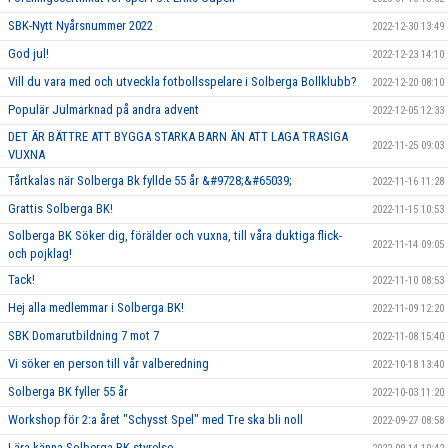
SBK-Nytt Nyårsnummer 2022
2022-12-30 13:49
God jul!
2022-12-23 14:10
Vill du vara med och utveckla fotbollsspelare i Solberga Bollklubb?
2022-12-20 08:10
Populär Julmarknad på andra advent
2022-12-05 12:33
DET ÄR BÄTTRE ATT BYGGA STARKA BARN ÄN ATT LAGA TRASIGA
2022-11-25 09:03
VUXNA
Tårtkalas när Solberga Bk fyllde 55 år &#9728;&#65039;
2022-11-16 11:28
Grattis Solberga BK!
2022-11-15 10:53
Solberga BK Söker dig, förälder och vuxna, till våra duktiga flick-
2022-11-14 09:05
och pojklag!
Tack!
2022-11-10 08:53
Hej alla medlemmar i Solberga BK!
2022-11-09 12:20
SBK Domarutbildning 7 mot 7
2022-11-08 15:40
Vi söker en person till vår valberedning
2022-10-18 13:40
Solberga BK fyller 55 år
2022-10-03 11:20
Workshop för 2:a året "Schysst Spel" med Tre ska bli noll
2022-09-27 08:58
Lära känna Solberga BK styrelse