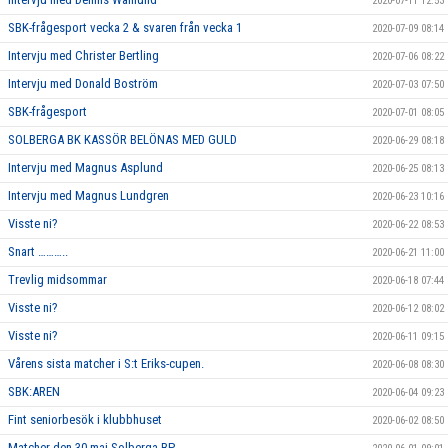
2020-07-11 12:53
SBK-frågesport vecka 2 & svaren från vecka 1
2020-07-09 08:14
Intervju med Christer Bertling
2020-07-06 08:22
Intervju med Donald Boström
2020-07-03 07:50
SBK-frågesport
2020-07-01 08:05
SOLBERGA BK KASSÖR BELÖNAS MED GULD
2020-06-29 08:18
Intervju med Magnus Asplund
2020-06-25 08:13
Intervju med Magnus Lundgren
2020-06-23 10:16
Visste ni?
2020-06-22 08:53
Snart ………..
2020-06-21 11:00
Trevlig midsommar
2020-06-18 07:44
Visste ni?
2020-06-12 08:02
Visste ni?
2020-06-11 09:15
Vårens sista matcher i S:t Eriks-cupen.
2020-06-08 08:30
SBK:AREN
2020-06-04 09:23
Fint seniorbesök i klubbhuset
2020-06-02 08:50
Matcher den 30 maj Solberga BP