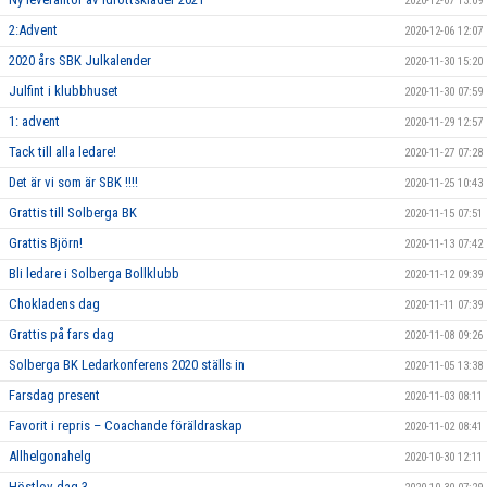
2020-12-07 13:09
2:Advent
2020-12-06 12:07
2020 års SBK Julkalender
2020-11-30 15:20
Julfint i klubbhuset
2020-11-30 07:59
1: advent
2020-11-29 12:57
Tack till alla ledare!
2020-11-27 07:28
Det är vi som är SBK !!!!
2020-11-25 10:43
Grattis till Solberga BK
2020-11-15 07:51
Grattis Björn!
2020-11-13 07:42
Bli ledare i Solberga Bollklubb
2020-11-12 09:39
Chokladens dag
2020-11-11 07:39
Grattis på fars dag
2020-11-08 09:26
Solberga BK Ledarkonferens 2020 ställs in
2020-11-05 13:38
Farsdag present
2020-11-03 08:11
Favorit i repris – Coachande föräldraskap
2020-11-02 08:41
Allhelgonahelg
2020-10-30 12:11
Höstlov dag 3