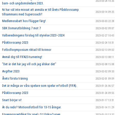
2023-03-24 10:26
barn- och ungdomsledare 2023.
Ni har väl inte missat att anmäla er till årets Påsklovscamp
2023-03-14 09:25
tillsammans med Supercoach?
Medlemsrabatt hos Flügger färg!
2023-03-03 22:28
SBK Domarutbildning 7 mot 7
2023-03-02 09:07
Valberedningens förslag till styrelse 2023–2024
2023-02-27 10:43
Påsklovscamp 2023
2023-02-24 10:31
Fotbollssymposium riktad till kvinnor
2023-02-13 09:02
Anmäl dig till FIFA23-turnering!
2023-02-13 08:11
"Det är det här jag vill och jag älskar det"
2023-02-08 15:08
Avgifter 2023
2023-02-02 09:33
Årets första träning
2023-02-01 09:09
Det är många av våra spelare som spelar e-Fotboll (FIFA).
2023-01-26 06:57
Påsklovscamp 2023
2023-01-24 09:55
Snart börjar vi!
2023-01-17 13:31
Är du redo? Motionsfotboll för 13-15 åringar.
2023-01-14 11:29
Föreningscertifikat för spel i S:t Eriks-Cupen
2023-01-10 13:32