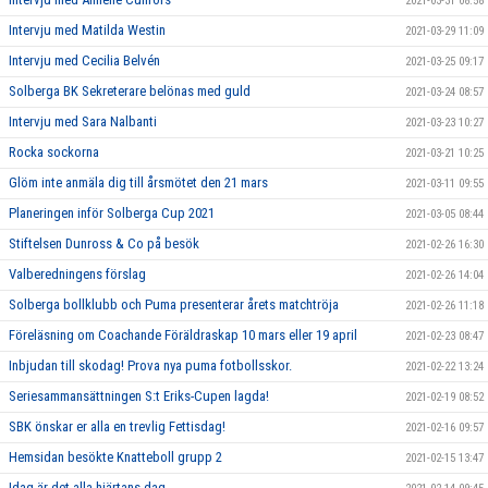
2021-03-31 08:58
Intervju med Matilda Westin
2021-03-29 11:09
Intervju med Cecilia Belvén
2021-03-25 09:17
Solberga BK Sekreterare belönas med guld
2021-03-24 08:57
Intervju med Sara Nalbanti
2021-03-23 10:27
Rocka sockorna
2021-03-21 10:25
Glöm inte anmäla dig till årsmötet den 21 mars
2021-03-11 09:55
Planeringen inför Solberga Cup 2021
2021-03-05 08:44
Stiftelsen Dunross & Co på besök
2021-02-26 16:30
Valberedningens förslag
2021-02-26 14:04
Solberga bollklubb och Puma presenterar årets matchtröja
2021-02-26 11:18
Föreläsning om Coachande Föräldraskap 10 mars eller 19 april
2021-02-23 08:47
Inbjudan till skodag! Prova nya puma fotbollsskor.
2021-02-22 13:24
Seriesammansättningen S:t Eriks-Cupen lagda!
2021-02-19 08:52
SBK önskar er alla en trevlig Fettisdag!
2021-02-16 09:57
Hemsidan besökte Knatteboll grupp 2
2021-02-15 13:47
Idag är det alla hjärtans dag