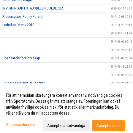
2020-02-16 20:06
INVIGNINGAR I STADSDELEN SOLBERGA.
2020-02-11 16:00
Presentation Ronny Forslöf
2019-12-03 10:39
Ledarkonferens 2019
2019-11-26 23:18
2019-06-18 14:44
2019-06-01 00:46
2019-05-21 21:16
Coachande föräldraskap
2019-05-01 21:54
2019-03-18 23:35
2019-03-05 22:35
Solberga BK mot AC Azzurri
2017-08-21 04:37
På Söder var det fullt av människor som alla var vackert klädda i
2017-08-19 04:38
För att hemsidan ska fungera korrekt använder vi nödvändiga cookies
orange.. kanske de var våra fans?
från SportAdmin. Dessa går inte att stänga av. Föreningen kan också
använda frivilliga cookies, t.ex. för statistik eller marknadsföring. Du
väljer själv om du vill acceptera dessa.
Cookie-inställningar
Gå till Webbversion
Anpassa dina val
Acceptera nödvändiga
Acceptera alla