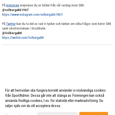
På
Instagram
inspireras du av bilder från vår vardag inom SBK.
@solbergabk1967
https://www.instagram.com/solbergabk1967/
På
Twitter
kan du ta del av vad vi tycker och tänker om olika frågor som berör SBK
samt idrottsrörelsen i Stockholm.
@SolbergaBK
https://twitter.com/SolbergaBK
För att hemsidan ska fungera korrekt använder vi nödvändiga cookies
från SportAdmin. Dessa går inte att stänga av. Föreningen kan också
använda frivilliga cookies, t.ex. för statistik eller marknadsföring. Du
väljer själv om du vill acceptera dessa.
Cookie-inställningar
Gå till Webbversion