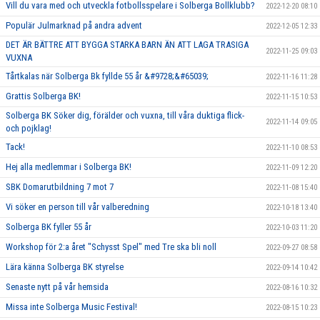
Vill du vara med och utveckla fotbollsspelare i Solberga Bollklubb?
2022-12-20 08:10
Populär Julmarknad på andra advent
2022-12-05 12:33
DET ÄR BÄTTRE ATT BYGGA STARKA BARN ÄN ATT LAGA TRASIGA
2022-11-25 09:03
VUXNA
Tårtkalas när Solberga Bk fyllde 55 år &#9728;&#65039;
2022-11-16 11:28
Grattis Solberga BK!
2022-11-15 10:53
Solberga BK Söker dig, förälder och vuxna, till våra duktiga flick-
2022-11-14 09:05
och pojklag!
Tack!
2022-11-10 08:53
Hej alla medlemmar i Solberga BK!
2022-11-09 12:20
SBK Domarutbildning 7 mot 7
2022-11-08 15:40
Vi söker en person till vår valberedning
2022-10-18 13:40
Solberga BK fyller 55 år
2022-10-03 11:20
Workshop för 2:a året "Schysst Spel" med Tre ska bli noll
2022-09-27 08:58
Lära känna Solberga BK styrelse
2022-09-14 10:42
Senaste nytt på vår hemsida
2022-08-16 10:32
Missa inte Solberga Music Festival!
2022-08-15 10:23