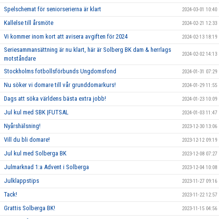
Spelschemat för seniorserierna är klart
2024-03-01 10:40
Kallelse till årsmöte
2024-02-21 12:33
Vi kommer inom kort att avisera avgiften för 2024
2024-02-13 18:19
Seriesammansättning är nu klart, här är Solberg BK dam & herrlags
2024-02-02 14:13
motståndare
Stockholms fotbollsförbunds Ungdomsfond
2024-01-31 07:29
Nu söker vi domare till vår grunddomarkurs!
2024-01-29 11:55
Dags att söka världens bästa extra jobb!
2024-01-23 10:09
Jul kul med SBK |FUTSAL
2024-01-03 11:47
Nyårshälsning!
2023-12-30 13:06
Vill du bli domare!
2023-12-12 09:19
Jul kul med Solberga BK
2023-12-08 07:27
Julmarknad 1:a Advent i Solberga
2023-12-04 10:08
Julklappstips
2023-11-27 09:16
Tack!
2023-11-22 12:57
Grattis Solberga BK!
2023-11-15 04:56