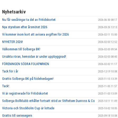
Nyhetsarkiv
Nu får sexåringar ta del av Fritidskortet
2026-06-30 08:17
Nya styrelsen efter årsmötet 2026
2026-03-26 13:13
Vi kommer inom kort att avisera avgiften för 2026
2026-02-11 15:00
NYHETER 2026!
2026-02-03 12:52
Välkommen till Solberga BK!
2026-02-03 09:54
Ursäkta röran, hemsidan är under uppbyggnad!
2026-02-03 08:40
FÖRENINGEN SÖDRA FOLKPARKEN
2026-02-02 11:17
Tack för i år
2025-12-19 10:08
Grattis Solberga BK på födelsedagen!
2025-11-15 13:39
Tack!
2025-11-05 11:57
Vi är registrerade för Fritidskortet
2025-11-03 13:09
Solberga Bollklubb erhåller fortsatt stöd av Stiftelsen Dunross & Co
2025-10-11 11:49
Victoria och Stockholm Cup är lottade
2025-10-02 18:05
Grattis till seriesegern
2025-09-18 10:08