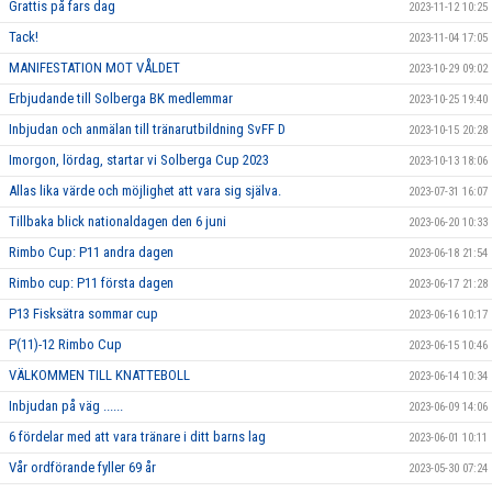
Grattis på fars dag
2023-11-12 10:25
Tack!
2023-11-04 17:05
MANIFESTATION MOT VÅLDET
2023-10-29 09:02
Erbjudande till Solberga BK medlemmar
2023-10-25 19:40
Inbjudan och anmälan till tränarutbildning SvFF D
2023-10-15 20:28
Imorgon, lördag, startar vi Solberga Cup 2023
2023-10-13 18:06
Allas lika värde och möjlighet att vara sig själva.
2023-07-31 16:07
Tillbaka blick nationaldagen den 6 juni
2023-06-20 10:33
Rimbo Cup: P11 andra dagen
2023-06-18 21:54
Rimbo cup: P11 första dagen
2023-06-17 21:28
P13 Fisksätra sommar cup
2023-06-16 10:17
P(11)-12 Rimbo Cup
2023-06-15 10:46
VÄLKOMMEN TILL KNATTEBOLL
2023-06-14 10:34
Inbjudan på väg ......
2023-06-09 14:06
6 fördelar med att vara tränare i ditt barns lag
2023-06-01 10:11
Vår ordförande fyller 69 år
2023-05-30 07:24