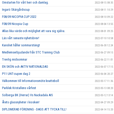
Omstarten för vårt herr och damlag.
2022-08-15 08:35
Ingarö Skärgårdscup
2022-08-11 10:29
F08/09 NICOPIA CUP 2022
2022-08-10 09:22
F08/09 Nicopia Cup
2022-08-04 13:55
Allas lika värde och möjlighet att vara sig själva.
2022-08-01 09:25
Läs vårt senaste nyhetsbrev!
2022-07-10 10:58
Kansliet håller sommarstängt
2022-06-30 12:24
Medlemserbjudande från STC Training Club
2022-06-27 09:15
Trevlig midsommar
2022-06-22 11:01
EN SKÖN och AKTIV NATIONALDAG
2022-06-07 17:15
P11 UNT-cupen dag 2
2022-06-04 20:27
Välkommen till Informationsmöte knatteboll
2022-05-17 11:36
Parklek Kristallens vårfest
2022-05-13 08:20
Solberga BK (Herrar) Vs Nackadala AIS
2022-05-12 13:14
Årets glassnyheter i kiosken!
2022-04-27 09:29
DIPLOMERAD FÖRENING - DAGS ATT TYCKA TILL!
2022-04-14 15:20