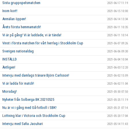
Sista gruppspelsmatchen
2021-06-17 11:19
Inom kort!
2021-06-15 10:00
Anmälan öppen!
2021-06-14 13:34
Årets första hemmamatch!
2021-06-11 10:35
Vi är på gång! Vi är laddade, vi är tända!
2021-06-11 10:14
Vinst i första matchen för vårt herrlag i Stockholm Cup
2021-06-07 09:26
Sveriges nationaldag
2021-06-06 09:30
INSTÄLLD
2021-06-04 10:04
Äntligen!
2021-06-03 12:20
Intervju med damlags tränare Björn Carlsson!
2021-06-02 15:09
Vi är ladda för match!
2021-06-02 11:04
Morsdag!
2021-05-30 07:50
Nyheter från Solberga BK 20210525
2021-05-25 11:19
Nu är vi i gång med Gå-fotboll i SBK!
2021-05-21 07:14
Lottning klar i Victoria och Stockholm Cup
2021-05-20 17:04
Intervju med Safia Jaouhari
2021-05-14 11:43