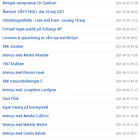
Äntligen seriepremiär för Sanktan!
2021-05-07 12:39
Återstart GÅ-FOTBOLL den 20 maj 2021
2021-05-06 08:55
Utbildningstillfälle - Leda små lirare - onsdag 19 maj
2021-05-04 13:32
Fortsatt ingen publik på Solberga BP
2021-05-04 09:17
Leverans & uppackning av våra nya matchtröjor
2021-04-30 08:37
SBK- kiosken
2021-04-28 09:30
Intervju med Annika Vikander
2021-04-20 10:05
1967 klubben
2021-04-16 09:26
Intervju med Eleonor Haak
2021-04-15 07:52
SBK tränarutbildningen C
2021-04-13 09:25
Intervju med Josephine Lundgren
2021-04-06 11:19
Glad Påsk
2021-04-03 10:35
Ingen träning på konstgräset
2021-04-01 07:03
Intervju med Annelie Cullfors
2021-03-31 08:58
Intervju med Matilda Westin
2021-03-29 11:09
Intervju med Cecilia Belvén
2021-03-25 09:17