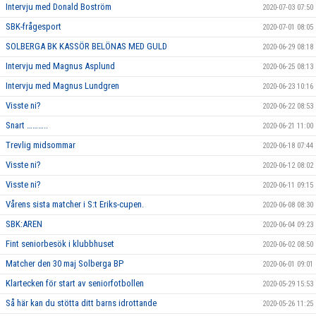
Intervju med Donald Boström
2020-07-03 07:50
SBK-frågesport
2020-07-01 08:05
SOLBERGA BK KASSÖR BELÖNAS MED GULD
2020-06-29 08:18
Intervju med Magnus Asplund
2020-06-25 08:13
Intervju med Magnus Lundgren
2020-06-23 10:16
Visste ni?
2020-06-22 08:53
Snart ………..
2020-06-21 11:00
Trevlig midsommar
2020-06-18 07:44
Visste ni?
2020-06-12 08:02
Visste ni?
2020-06-11 09:15
Vårens sista matcher i S:t Eriks-cupen.
2020-06-08 08:30
SBK:AREN
2020-06-04 09:23
Fint seniorbesök i klubbhuset
2020-06-02 08:50
Matcher den 30 maj Solberga BP
2020-06-01 09:01
Klartecken för start av seniorfotbollen
2020-05-29 15:53
Så här kan du stötta ditt barns idrottande
2020-05-26 11:25