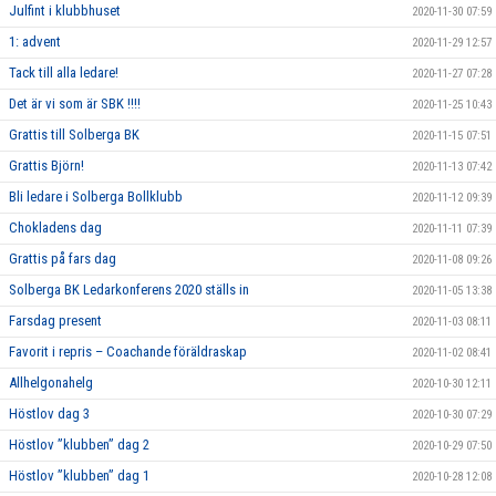
Julfint i klubbhuset
2020-11-30 07:59
1: advent
2020-11-29 12:57
Tack till alla ledare!
2020-11-27 07:28
Det är vi som är SBK !!!!
2020-11-25 10:43
Grattis till Solberga BK
2020-11-15 07:51
Grattis Björn!
2020-11-13 07:42
Bli ledare i Solberga Bollklubb
2020-11-12 09:39
Chokladens dag
2020-11-11 07:39
Grattis på fars dag
2020-11-08 09:26
Solberga BK Ledarkonferens 2020 ställs in
2020-11-05 13:38
Farsdag present
2020-11-03 08:11
Favorit i repris – Coachande föräldraskap
2020-11-02 08:41
Allhelgonahelg
2020-10-30 12:11
Höstlov dag 3
2020-10-30 07:29
Höstlov ”klubben” dag 2
2020-10-29 07:50
Höstlov ”klubben” dag 1
2020-10-28 12:08