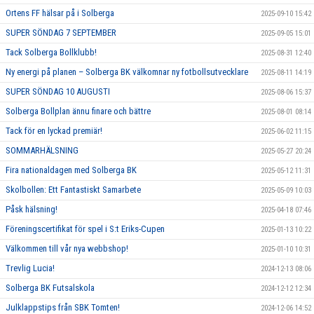
Ortens FF hälsar på i Solberga
2025-09-10 15:42
SUPER SÖNDAG 7 SEPTEMBER
2025-09-05 15:01
Tack Solberga Bollklubb!
2025-08-31 12:40
Ny energi på planen – Solberga BK välkomnar ny fotbollsutvecklare
2025-08-11 14:19
SUPER SÖNDAG 10 AUGUSTI
2025-08-06 15:37
Solberga Bollplan ännu finare och bättre
2025-08-01 08:14
Tack för en lyckad premiär!
2025-06-02 11:15
SOMMARHÄLSNING
2025-05-27 20:24
Fira nationaldagen med Solberga BK
2025-05-12 11:31
Skolbollen: Ett Fantastiskt Samarbete
2025-05-09 10:03
Påsk hälsning!
2025-04-18 07:46
Föreningscertifikat för spel i S:t Eriks-Cupen
2025-01-13 10:22
Välkommen till vår nya webbshop!
2025-01-10 10:31
Trevlig Lucia!
2024-12-13 08:06
Solberga BK Futsalskola
2024-12-12 12:34
Julklappstips från SBK Tomten!
2024-12-06 14:52