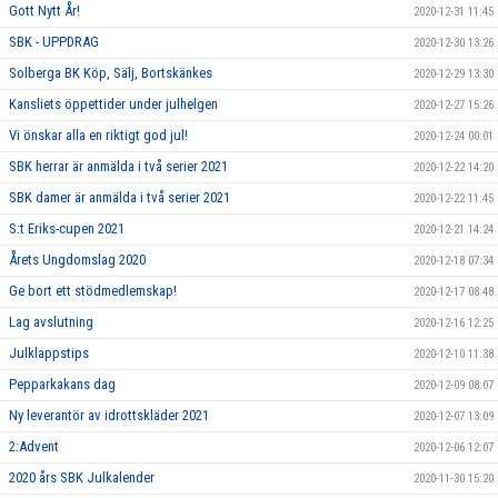
Gott Nytt År!
2020-12-31 11:45
SBK - UPPDRAG
2020-12-30 13:26
Solberga BK Köp, Sälj, Bortskänkes
2020-12-29 13:30
Kansliets öppettider under julhelgen
2020-12-27 15:26
Vi önskar alla en riktigt god jul!
2020-12-24 00:01
SBK herrar är anmälda i två serier 2021
2020-12-22 14:20
SBK damer är anmälda i två serier 2021
2020-12-22 11:45
S:t Eriks-cupen 2021
2020-12-21 14:24
Årets Ungdomslag 2020
2020-12-18 07:34
Ge bort ett stödmedlemskap!
2020-12-17 08:48
Lag avslutning
2020-12-16 12:25
Julklappstips
2020-12-10 11:38
Pepparkakans dag
2020-12-09 08:07
Ny leverantör av idrottskläder 2021
2020-12-07 13:09
2:Advent
2020-12-06 12:07
2020 års SBK Julkalender
2020-11-30 15:20