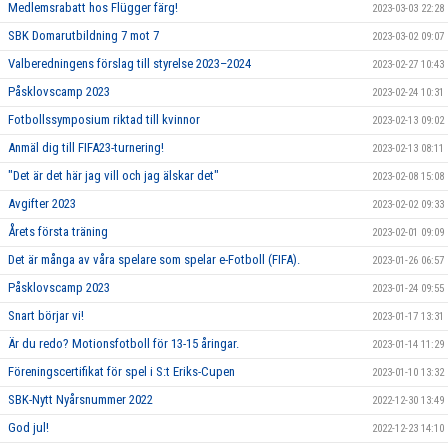
Medlemsrabatt hos Flügger färg!
2023-03-03 22:28
SBK Domarutbildning 7 mot 7
2023-03-02 09:07
Valberedningens förslag till styrelse 2023–2024
2023-02-27 10:43
Påsklovscamp 2023
2023-02-24 10:31
Fotbollssymposium riktad till kvinnor
2023-02-13 09:02
Anmäl dig till FIFA23-turnering!
2023-02-13 08:11
"Det är det här jag vill och jag älskar det"
2023-02-08 15:08
Avgifter 2023
2023-02-02 09:33
Årets första träning
2023-02-01 09:09
Det är många av våra spelare som spelar e-Fotboll (FIFA).
2023-01-26 06:57
Påsklovscamp 2023
2023-01-24 09:55
Snart börjar vi!
2023-01-17 13:31
Är du redo? Motionsfotboll för 13-15 åringar.
2023-01-14 11:29
Föreningscertifikat för spel i S:t Eriks-Cupen
2023-01-10 13:32
SBK-Nytt Nyårsnummer 2022
2022-12-30 13:49
God jul!
2022-12-23 14:10