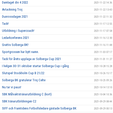
Damlaget div 4 2022
2021-11-22 14:36
Avtackning Troj
2021-11-22 13:43
Dunrossdagen 2021
2021-11-22 11:32
Tack!
2021-11-17 12:55
Utbildning i Supercoach!
2021-11-17 07:58
Ledarkonferens 2021
2021-11-16 12:30
Grattis Solberga BK!
2021-11-16 11:48
Sportgrossen har bytt namn.
2021-11-03 07:17
Tack för årets upplaga av Solberga Cup 2021
2021-11-01 11:27
I helgen 30–31 oktober startar Solberga Cup i gång
2021-10-28 15:28
Slutspel Stockholm Cup B 21/22
2021-10-26 15:17
Solberga BK gratulerar Troj Celte
2021-10-25 09:26
Nu tar vi paus!
2021-10-14 13:10
SBK Målvaktstränarutbildning C (kort)
2021-10-04 10:36
SBK tränarutbildningen C2
2021-09-29 08:44
StFF och Framtidens Fotbollsledare gästade Solberga BK
2021-09-29 00:13