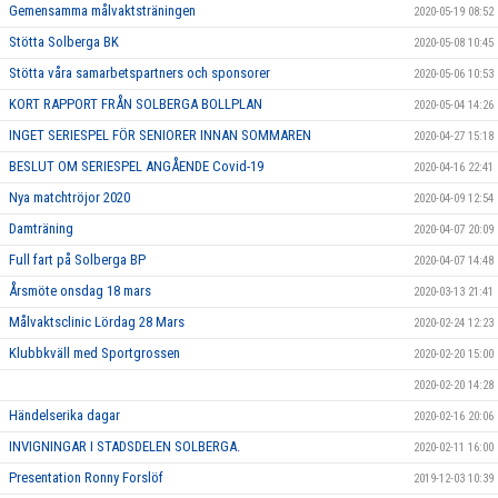
Gemensamma målvaktsträningen
2020-05-19 08:52
Stötta Solberga BK
2020-05-08 10:45
Stötta våra samarbetspartners och sponsorer
2020-05-06 10:53
KORT RAPPORT FRÅN SOLBERGA BOLLPLAN
2020-05-04 14:26
INGET SERIESPEL FÖR SENIORER INNAN SOMMAREN
2020-04-27 15:18
BESLUT OM SERIESPEL ANGÅENDE Covid-19
2020-04-16 22:41
Nya matchtröjor 2020
2020-04-09 12:54
Damträning
2020-04-07 20:09
Full fart på Solberga BP
2020-04-07 14:48
Årsmöte onsdag 18 mars
2020-03-13 21:41
Målvaktsclinic Lördag 28 Mars
2020-02-24 12:23
Klubbkväll med Sportgrossen
2020-02-20 15:00
2020-02-20 14:28
Händelserika dagar
2020-02-16 20:06
INVIGNINGAR I STADSDELEN SOLBERGA.
2020-02-11 16:00
Presentation Ronny Forslöf
2019-12-03 10:39