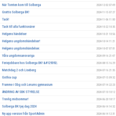
När Tomten kom till Solberga
2024-12-02 07:49
Grattis Solberga BK!
2024-11-15 07:27
Tack!
2024-11-06 11:00
Tack till alla funktionärer
2024-10-22 10:35
Helgens händelser
2024-10-21 10:56
Helgens ungdomshändelser!
2024-10-14 11:21
Helgens ungdomshändelser.
2024-10-07 07:01
Våra ungdomsansvariga
2024-09-16 21:47
Feriejobbare hos Solberga BK! &#129392;
2024-08-15 16:29
Matchdag 2 och Liseberg
2024-07-16 21:35
Gothia cup
2024-07-15 09:32
Framme i Gbg och Lerums gymnasium
2024-07-14 22:23
ÄNDRING AV SBK STYRELSE
2024-07-10 10:12
Trevlig midsommar!
2024-06-20 18:17
Solberga BK tjej dag 2024
2024-06-14 14:32
Ny app version från SportAdmin
2024-06-14 12:31