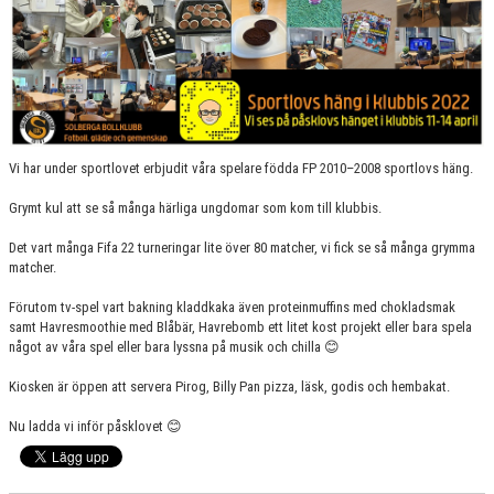
Vi har under sportlovet erbjudit våra spelare födda FP 2010–2008 sportlovs häng.
Grymt kul att se så många härliga ungdomar som kom till klubbis.
Det vart många Fifa 22 turneringar lite över 80 matcher, vi fick se så många grymma
matcher.
Förutom tv-spel vart bakning kladdkaka även proteinmuffins med chokladsmak
samt Havresmoothie med Blåbär, Havrebomb ett litet kost projekt eller bara spela
något av våra spel eller bara lyssna på musik och chilla 😊
Kiosken är öppen att servera Pirog, Billy Pan pizza, läsk, godis och hembakat.
Nu ladda vi inför påsklovet 😊