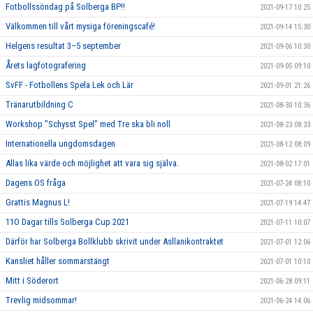
Fotbollssöndag på Solberga BP!!
2021-09-17 10:25
Välkommen till vårt mysiga föreningscafé!
2021-09-14 15:30
Helgens resultat 3–5 september
2021-09-06 10:30
Årets lagfotografering
2021-09-05 09:10
SvFF - Fotbollens Spela Lek och Lär
2021-09-01 21:26
Tränarutbildning C
2021-08-30 10:36
Workshop "Schysst Spel" med Tre ska bli noll
2021-08-23 08:33
Internationella ungdomsdagen
2021-08-12 08:09
Allas lika värde och möjlighet att vara sig själva.
2021-08-02 17:01
Dagens OS fråga
2021-07-24 08:10
Grattis Magnus L!
2021-07-19 14:47
11O Dagar tills Solberga Cup 2021
2021-07-11 10:07
Därför har Solberga Bollklubb skrivit under Asllanikontraktet
2021-07-01 12:06
Kansliet håller sommarstängt
2021-07-01 10:10
Mitt i Söderort
2021-06-28 09:11
Trevlig midsommar!
2021-06-24 14:06