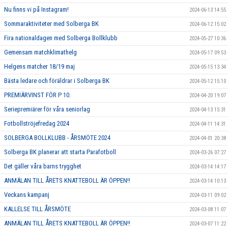
Nu finns vi på Instagram!
2024-06-13 14:55
Sommaraktiviteter med Solberga BK
2024-06-12 15:02
Fira nationaldagen med Solberga Bollklubb
2024-05-27 10:36
Gemensam matchklimathelg
2024-05-17 09:53
Helgens matcher 18/19 maj
2024-05-15 13:34
Bästa ledare och föräldrar i Solberga BK
2024-05-12 15:10
PREMIÄRVINST FÖR P 10.
2024-04-20 19:07
Seriepremiärer för våra seniorlag
2024-04-13 15:31
Fotbollströjefredag 2024
2024-04-11 14:31
SOLBERGA BOLLKLUBB - ÅRSMÖTE 2024
2024-04-01 20:38
Solberga BK planerar att starta Parafotboll
2024-03-26 07:27
Det gäller våra barns trygghet
2024-03-14 14:17
ANMÄLAN TILL ÅRETS KNATTEBOLL ÄR ÖPPEN!!
2024-03-14 10:13
Veckans kampanj
2024-03-11 09:02
KALLELSE TILL ÅRSMÖTE
2024-03-08 11:07
ANMÄLAN TILL ÅRETS KNATTEBOLL ÄR ÖPPEN!!
2024-03-07 11:22