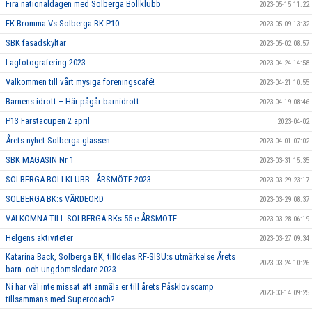
Fira nationaldagen med Solberga Bollklubb
2023-05-15 11:22
FK Bromma Vs Solberga BK P10
2023-05-09 13:32
SBK fasadskyltar
2023-05-02 08:57
Lagfotografering 2023
2023-04-24 14:58
Välkommen till vårt mysiga föreningscafé!
2023-04-21 10:55
Barnens idrott – Här pågår barnidrott
2023-04-19 08:46
P13 Farstacupen 2 april
2023-04-02
Årets nyhet Solberga glassen
2023-04-01 07:02
SBK MAGASIN Nr 1
2023-03-31 15:35
SOLBERGA BOLLKLUBB - ÅRSMÖTE 2023
2023-03-29 23:17
SOLBERGA BK:s VÄRDEORD
2023-03-29 08:37
VÄLKOMNA TILL SOLBERGA BKs 55:e ÅRSMÖTE
2023-03-28 06:19
Helgens aktiviteter
2023-03-27 09:34
Katarina Back, Solberga BK, tilldelas RF-SISU:s utmärkelse Årets
2023-03-24 10:26
barn- och ungdomsledare 2023.
Ni har väl inte missat att anmäla er till årets Påsklovscamp
2023-03-14 09:25
tillsammans med Supercoach?