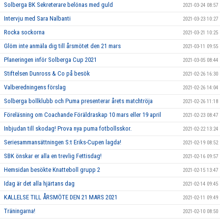
Solberga BK Sekreterare belönas med guld
2021-03-24 08:57
Intervju med Sara Nalbanti
2021-03-23 10:27
Rocka sockorna
2021-03-21 10:25
Glöm inte anmäla dig till årsmötet den 21 mars
2021-03-11 09:55
Planeringen inför Solberga Cup 2021
2021-03-05 08:44
Stiftelsen Dunross & Co på besök
2021-02-26 16:30
Valberedningens förslag
2021-02-26 14:04
Solberga bollklubb och Puma presenterar årets matchtröja
2021-02-26 11:18
Föreläsning om Coachande Föräldraskap 10 mars eller 19 april
2021-02-23 08:47
Inbjudan till skodag! Prova nya puma fotbollsskor.
2021-02-22 13:24
Seriesammansättningen S:t Eriks-Cupen lagda!
2021-02-19 08:52
SBK önskar er alla en trevlig Fettisdag!
2021-02-16 09:57
Hemsidan besökte Knatteboll grupp 2
2021-02-15 13:47
Idag är det alla hjärtans dag
2021-02-14 09:45
KALLELSE TILL ÅRSMÖTE DEN 21 MARS 2021
2021-02-11 09:49
Träningarna!
2021-02-10 08:50