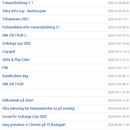
Tränarutbildning C 1
2020-10-28 08:03
Sätra Girls cup - Nackacupen
2020-10-26 09:26
Tillsammans 2021
2020-10-23 10:11
Förberedelse inför tränarutbildning C1
2020-10-23 08:24
SBK ON TOUR 2
2020-10-22 07:46
Solberga cup 2020
2020-10-21 10:48
Cupspel
2020-10-14 13:19
Skills & Play Clinic
2020-10-12 10:16
F08
2020-10-05 13:17
Kanelbullens dag
2020-10-04 09:17
SBK ON TOUR
2020-10-02 08:37
2020-09-11 07:58
Välkommen på clinic!
2020-09-04 14:06
Våra seniorlag har hemmamatcher nu på söndag!
2020-09-04 09:25
Succé för Solberga Cup 2020
2020-09-01 09:03
Idag gratulerar vi Christer på 75 årsdagen!
2020-08-28 11:58