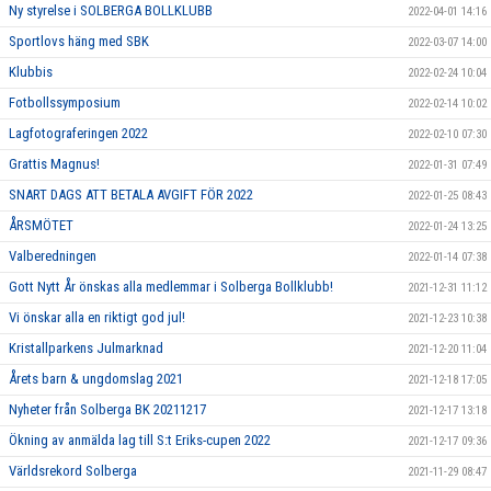
Ny styrelse i SOLBERGA BOLLKLUBB
2022-04-01 14:16
Sportlovs häng med SBK
2022-03-07 14:00
Klubbis
2022-02-24 10:04
Fotbollssymposium
2022-02-14 10:02
Lagfotograferingen 2022
2022-02-10 07:30
Grattis Magnus!
2022-01-31 07:49
SNART DAGS ATT BETALA AVGIFT FÖR 2022
2022-01-25 08:43
ÅRSMÖTET
2022-01-24 13:25
Valberedningen
2022-01-14 07:38
Gott Nytt År önskas alla medlemmar i Solberga Bollklubb!
2021-12-31 11:12
Vi önskar alla en riktigt god jul!
2021-12-23 10:38
Kristallparkens Julmarknad
2021-12-20 11:04
Årets barn & ungdomslag 2021
2021-12-18 17:05
Nyheter från Solberga BK 20211217
2021-12-17 13:18
Ökning av anmälda lag till S:t Eriks-cupen 2022
2021-12-17 09:36
Världsrekord Solberga
2021-11-29 08:47