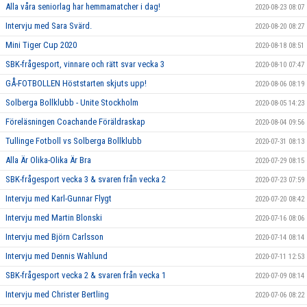
Alla våra seniorlag har hemmamatcher i dag!
2020-08-23 08:07
Intervju med Sara Svärd.
2020-08-20 08:27
Mini Tiger Cup 2020
2020-08-18 08:51
SBK-frågesport, vinnare och rätt svar vecka 3
2020-08-10 07:47
GÅ-FOTBOLLEN Höststarten skjuts upp!
2020-08-06 08:19
Solberga Bollklubb - Unite Stockholm
2020-08-05 14:23
Föreläsningen Coachande Föräldraskap
2020-08-04 09:56
Tullinge Fotboll vs Solberga Bollklubb
2020-07-31 08:13
Alla Är Olika-Olika Är Bra
2020-07-29 08:15
SBK-frågesport vecka 3 & svaren från vecka 2
2020-07-23 07:59
Intervju med Karl-Gunnar Flygt
2020-07-20 08:42
Intervju med Martin Blonski
2020-07-16 08:06
Intervju med Björn Carlsson
2020-07-14 08:14
Intervju med Dennis Wahlund
2020-07-11 12:53
SBK-frågesport vecka 2 & svaren från vecka 1
2020-07-09 08:14
Intervju med Christer Bertling
2020-07-06 08:22