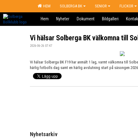
HEM
SOLBERGA BK
SENIOR
FLICKOR
Hem
Nyheter
Dokument
Bildgalleri
Kontak
Vi hälsar Solberga BK välkomna till S
2026-06-26 07:47
Vi hälsar Solberga BK F19 har anmält 1 lag, varmt välkomna till Solb
härlig fotbolls dag samt en härlig avslutning start på säsongen 2026
Nyhetsarkiv