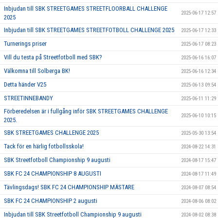
Inbjudan till SBK STREETGAMES STREETFLOORBALL CHALLENGE
2025-06-17 12:57
2025
Inbjudan till SBK STREETGAMES STREETFOTBOLL CHALLENGE 2025
2025-06-17 12:33
Turnerings priser
2025-06-17 08:23
Vill du testa på Streetfotboll med SBK?
2025-06-16 16:07
Välkomna till Solberga BK!
2025-06-16 12:34
Detta händer V25
2025-06-13 09:54
STREETINNEBANDY
2025-06-11 11:29
Förberedelsen är i fullgång inför SBK STREETGAMES CHALLENGE
2025-06-10 10:15
2025.
SBK STREETGAMES CHALLENGE 2025
2025-05-30 13:54
Tack för en härlig fotbollsskola!
2024-08-22 14:31
SBK Streetfotboll Championship 9 augusti
2024-08-17 15:47
SBK FC 24 CHAMPIONSHIP 8 AUGUSTI
2024-08-17 11:49
Tävlingsdags! SBK FC 24 CHAMPIONSHIP MÄSTARE
2024-08-07 08:54
SBK FC 24 CHAMPIONSHIP 2 augusti
2024-08-06 08:02
Inbjudan till SBK Streetfotboll Championship 9 augusti
2024-08-02 08:38