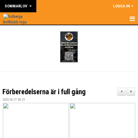
SOMMARLOV
LOGGA IN
HEM
NYHETER
KALENDER
DOKUMENT
BILDGALLERI
Förberedelserna är i full gång
<
>
KONTAKT
2025-06-27 08:23
SBK STRETTGAMES CHALLENGE 2025
LANDSLAGETS FOTBOLLSSKOLA 2025