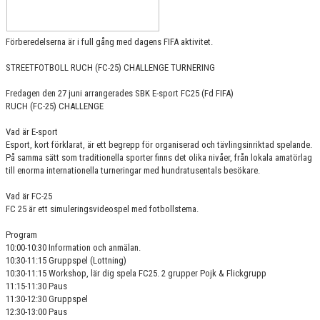
Förberedelserna är i full gång med dagens FIFA aktivitet.
STREETFOTBOLL RUCH (FC-25) CHALLENGE TURNERING
Fredagen den 27 juni arrangerades SBK E-sport FC25 (Fd FIFA)
RUCH (FC-25) CHALLENGE
Vad är E-sport
Esport, kort förklarat, är ett begrepp för organiserad och tävlingsinriktad spelande.
På samma sätt som traditionella sporter finns det olika nivåer, från lokala amatörlag
till enorma internationella turneringar med hundratusentals besökare.
Vad är FC-25
FC 25 är ett simuleringsvideospel med fotbollstema.
Program
10:00-10:30 Information och anmälan.
10:30-11:15 Gruppspel (Lottning)
10:30-11:15 Workshop, lär dig spela FC25. 2 grupper Pojk & Flickgrupp
11:15-11:30 Paus
11:30-12:30 Gruppspel
12:30-13:00 Paus