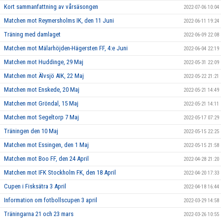
Kort sammanfattning av vårsäsongen
2022-07-06 10:04
Matchen mot Reymersholms IK, den 11 Juni
2022-06-11 19:24
Träning med damlaget
2022-06-09 22:08
Matchen mot Mälarhöjden-Hägersten FF, 4:e Juni
2022-06-04 22:19
Matchen mot Huddinge, 29 Maj
2022-05-31 22:09
Matchen mot Älvsjö AIK, 22 Maj
2022-05-22 21:21
Matchen mot Enskede, 20 Maj
2022-05-21 14:49
Matchen mot Gröndal, 15 Maj
2022-05-21 14:11
Matchen mot Segeltorp 7 Maj
2022-05-17 07:29
Träningen den 10 Maj
2022-05-15 22:25
Matchen mot Essingen, den 1 Maj
2022-05-15 21:58
Matchen mot Boo FF, den 24 April
2022-04-28 21:20
Matchen mot IFK Stockholm FK, den 18 April
2022-04-20 17:33
Cupen i Fisksätra 3 April
2022-04-18 16:44
Information om fotbollscupen 3 april
2022-03-29 14:58
Träningarna 21 och 23 mars
2022-03-26 10:55