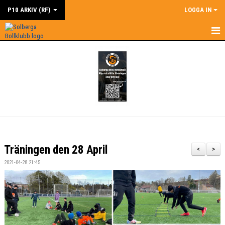
P10 ARKIV (RF)
LOGGA IN
HEM
NYHETER
KALENDER
MATCHER
TRUPPEN
Träningen den 28 April
<
>
BILDGALLERI
2021-04-28 21:45
DOKUMENT/BILDGALLERI
KONTAKT
TURNERINGAR/CUPER 2023