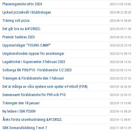
Planeringsmöte inför 2024
2023-12-03 18:06
Lyckad pizzakväll i klubbstugan
2023-08-22 08:28
Träning och pizza
2023-08-14 08:04
Det går bra nu &#128522;
2023-05-09 11:58
Premiär Sanktan 2023
2023-04-30 16:55
Uppstartsläger "YOUNG CAMP"
2023-03-23 10:18
Ungdomsfonden öppnar för ansökningar
2023-02-10 08:19
Lagaktivitet i Supercenter 5 februari 2023
2023-02-06 14:56
Solberga BK P09/P10 - Föräldramöte 1/2 2023
2023-02-05 16:14
Träningen & Föräldramöte den 1 februari
2023-02-02 07:35
Det är många av våra spelare som spelar e-Fotboll (FIFA).
2023-01-26 06:54
Gemensamt föräldramöte för P09 och P10
2023-01-23 09:15
Träningen den 18 januari
2023-01-19 10:48
Ny ledare i SBK P2009
2023-01-16 08:24
Årets första utomhusträning &#128522;
2023-01-12 08:41
SBK Domarutbildning 7 mot 7
2022-11-08 15:39