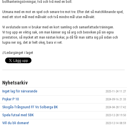
bollhanteringsövningar, två och två med en boll.
Utmana med en mot en spel och senare tre mot tre. Efter det så matchliknande spel,
med ett stort mål med målvakt och två mindre mål utan målvakt.
Vi avslutade som vi brukar med en kort samling och samanfattade träningen.
Vi tog upp en viktig sak, om man känner sig så arg och besviken på sin egna
prestation, så mycket att man nästan kokar, ja då får man sätta sig på sidan och
lugna ner sig, det är helt okej, bara vi vet.
//Ledargänget i laget
Nyhetsarkiv
Inget lag för närvarande
2025-11-24 11:27
Pojkar P 10
2024-09-16 21:33
Skogås-Trångsund FF Vs Solberga BK
2024-04-28 17:42
Spela futsal med SBK
2023-12-28 19:50
Vill du bli domare!
2023-12-14 08:59