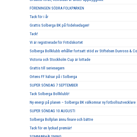
FÖRENINGEN SÖDRA FOLKPARKEN
Tack för i år
Grattis Solberga BK på födelsedagen!
Tack!
Vi är registrerade för Fritidskortet
Solberga Bollklubb erhåller fortsatt stöd av Stiftelsen Dunross & C
Victoria och Stockholm Cup är lottade
Grattis till seriesegern
Ortens FF hälsar på i Solberga
SUPER SÖNDAG 7 SEPTEMBER
Tack Solberga Bollklubb!
Ny energi på planen – Solberga BK välkomnar ny fotbollsutvecklare
SUPER SÖNDAG 10 AUGUSTI
Solberga Bollplan ännu finare och bättre
Tack för en lyckad premiär!
SOMMARHÄLSNING