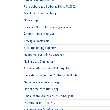
Feriejobbare hos Solberga BK! &#129392;
Matchdag 2 och Liseberg
Gothia cup
Framme i Gbg och Lerums gymnasium
ÄNDRING AV SBK STYRELSE
Trevlig midsommar!
Solberga BK tjej dag 2024
Ny app version från SportAdmin
Nu finns vi på Instagram!
Sommaraktiviteter med Solberga BK
Fira nationaldagen med Solberga Bollklubb
Gemensam matchklimathelg
Helgens matcher 18/19 maj
Bästa ledare och föräldrar i Solberga BK
PREMIÄRVINST FÖR P 10.
Seriepremiärer för våra seniorlag