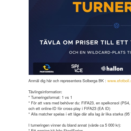
Anmäl dig här och representera Solberga BK :
www.efotboll.
Tävlingsinformation:
* Turneringsformat: 1 vs 1
* För att vara med behöver du: FIFA23, en spelkonsol (PS4
och ett online-ID för cross-play i FIFA23 (EA ID)
* Alla matcher spelas i ett läge där alla lag är lika starka (95
I turneringen vinner du bland annat (värde ca 5 000 kr):
* Ett gaming-kit från SteelSeries