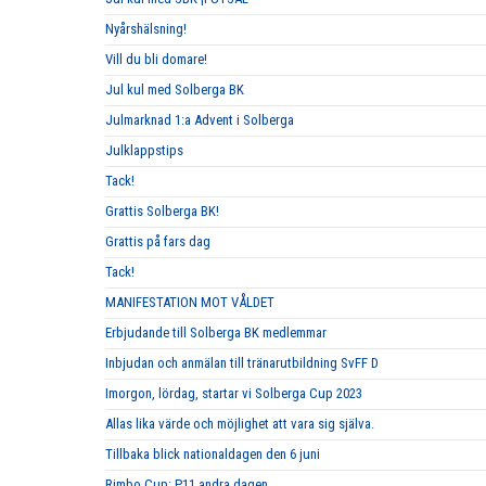
Nyårshälsning!
Vill du bli domare!
Jul kul med Solberga BK
Julmarknad 1:a Advent i Solberga
Julklappstips
Tack!
Grattis Solberga BK!
Grattis på fars dag
Tack!
MANIFESTATION MOT VÅLDET
Erbjudande till Solberga BK medlemmar
Inbjudan och anmälan till tränarutbildning SvFF D
Imorgon, lördag, startar vi Solberga Cup 2023
Allas lika värde och möjlighet att vara sig själva.
Tillbaka blick nationaldagen den 6 juni
Rimbo Cup: P11 andra dagen