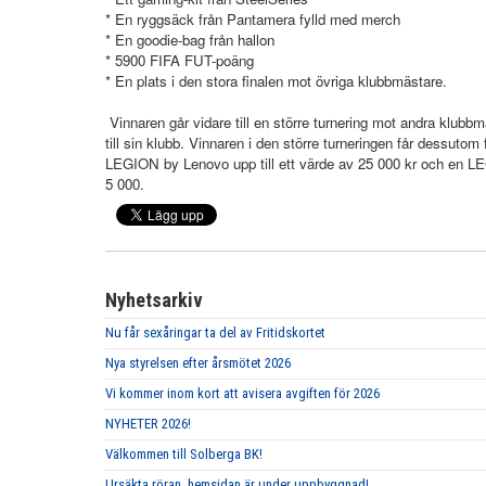
* En ryggsäck från Pantamera fylld med merch
* En goodie-bag från hallon
* 5900 FIFA FUT-poäng
* En plats i den stora finalen mot övriga klubbmästare.
Vinnaren går vidare till en större turnering mot andra klub
till sin klubb. Vinnaren i den större turneringen får dessutom 
LEGION by Lenovo upp till ett värde av 25 000 kr och en L
5 000.
Nyhetsarkiv
Nu får sexåringar ta del av Fritidskortet
Nya styrelsen efter årsmötet 2026
Vi kommer inom kort att avisera avgiften för 2026
NYHETER 2026!
Välkommen till Solberga BK!
Ursäkta röran, hemsidan är under uppbyggnad!