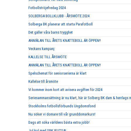
Fotbollströjefredag 2024
SOLBERGA BOLLKLUBB - ÅRSMÖTE 2024
Solberga BK planerar att starta Parafotboll
Det gäller våra barns trygghet
ANMÄLAN TILL ÅRETS KNATTEBOLL ÄR ÖPPEN!!
Veckans kampanj
KALLELSE TILL ÅRSMÖTE
ANMÄLAN TILL ÅRETS KNATTEBOLL ÄR ÖPPEN!!
Spelschemat för seniorserierna är klart
Kallelse till årsmöte
Vi kommer inom kort att avisera avgiften för 2024
Seriesammansättning är nu klart, här är Solberg BK dam & herrlags
Stockholms fotbollsförbunds Ungdomsfond
Nu söker vi domare till vår grunddomarkurs!
Dags att söka världens bästa extra jobb!
Jul kul med SBK |FUTSAL