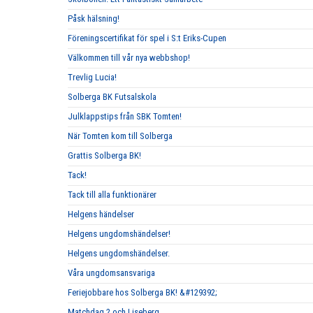
Påsk hälsning!
Föreningscertifikat för spel i S:t Eriks-Cupen
Välkommen till vår nya webbshop!
Trevlig Lucia!
Solberga BK Futsalskola
Julklappstips från SBK Tomten!
När Tomten kom till Solberga
Grattis Solberga BK!
Tack!
Tack till alla funktionärer
Helgens händelser
Helgens ungdomshändelser!
Helgens ungdomshändelser.
Våra ungdomsansvariga
Feriejobbare hos Solberga BK! &#129392;
Matchdag 2 och Liseberg