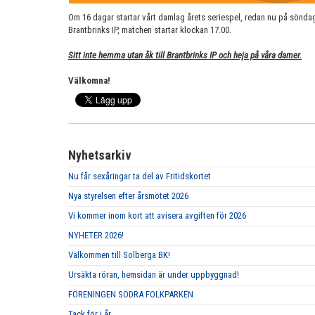
Om 16 dagar startar vårt damlag årets seriespel, redan nu på sönda
Brantbrinks IP, matchen startar klockan 17.00.
Sitt inte hemma utan åk till Brantbrinks IP och heja på våra damer.
Välkomna!
Nyhetsarkiv
Nu får sexåringar ta del av Fritidskortet
Nya styrelsen efter årsmötet 2026
Vi kommer inom kort att avisera avgiften för 2026
NYHETER 2026!
Välkommen till Solberga BK!
Ursäkta röran, hemsidan är under uppbyggnad!
FÖRENINGEN SÖDRA FOLKPARKEN
Tack för i år