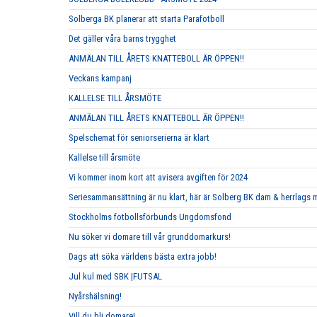
Solberga BK planerar att starta Parafotboll
Det gäller våra barns trygghet
ANMÄLAN TILL ÅRETS KNATTEBOLL ÄR ÖPPEN!!
Veckans kampanj
KALLELSE TILL ÅRSMÖTE
ANMÄLAN TILL ÅRETS KNATTEBOLL ÄR ÖPPEN!!
Spelschemat för seniorserierna är klart
Kallelse till årsmöte
Vi kommer inom kort att avisera avgiften för 2024
Seriesammansättning är nu klart, här är Solberg BK dam & herrlags
Stockholms fotbollsförbunds Ungdomsfond
Nu söker vi domare till vår grunddomarkurs!
Dags att söka världens bästa extra jobb!
Jul kul med SBK |FUTSAL
Nyårshälsning!
Vill du bli domare!