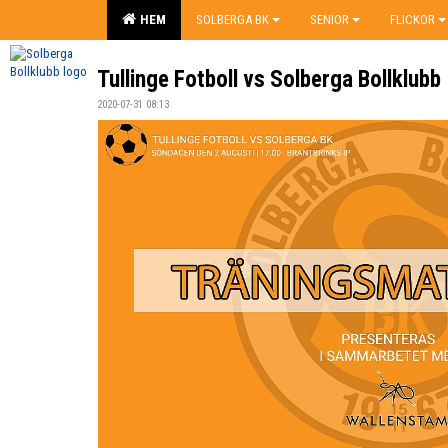
HEM
SOLBERGA BK
SENIOR
FLICKOR
Tullinge Fotboll vs Solberga Bollklubb
2020-07-31 08:13