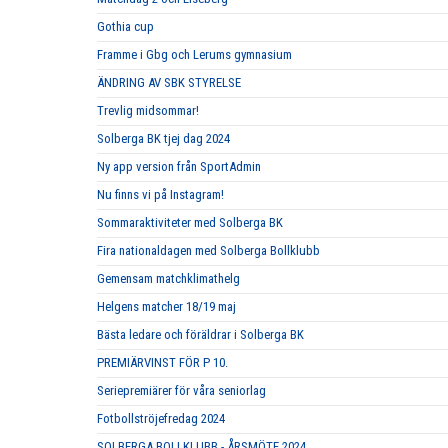
Gothia cup
Framme i Gbg och Lerums gymnasium
ÄNDRING AV SBK STYRELSE
Trevlig midsommar!
Solberga BK tjej dag 2024
Ny app version från SportAdmin
Nu finns vi på Instagram!
Sommaraktiviteter med Solberga BK
Fira nationaldagen med Solberga Bollklubb
Gemensam matchklimathelg
Helgens matcher 18/19 maj
Bästa ledare och föräldrar i Solberga BK
PREMIÄRVINST FÖR P 10.
Seriepremiärer för våra seniorlag
Fotbollströjefredag 2024
SOLBERGA BOLLKLUBB - ÅRSMÖTE 2024