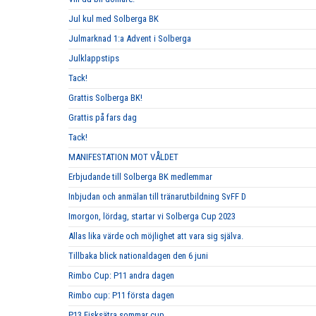
Jul kul med Solberga BK
Julmarknad 1:a Advent i Solberga
Julklappstips
Tack!
Grattis Solberga BK!
Grattis på fars dag
Tack!
MANIFESTATION MOT VÅLDET
Erbjudande till Solberga BK medlemmar
Inbjudan och anmälan till tränarutbildning SvFF D
Imorgon, lördag, startar vi Solberga Cup 2023
Allas lika värde och möjlighet att vara sig själva.
Tillbaka blick nationaldagen den 6 juni
Rimbo Cup: P11 andra dagen
Rimbo cup: P11 första dagen
P13 Fisksätra sommar cup