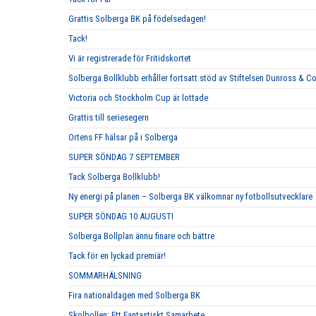
Grattis Solberga BK på födelsedagen!
Tack!
Vi är registrerade för Fritidskortet
Solberga Bollklubb erhåller fortsatt stöd av Stiftelsen Dunross & C
Victoria och Stockholm Cup är lottade
Grattis till seriesegern
Ortens FF hälsar på i Solberga
SUPER SÖNDAG 7 SEPTEMBER
Tack Solberga Bollklubb!
Ny energi på planen – Solberga BK välkomnar ny fotbollsutvecklare
SUPER SÖNDAG 10 AUGUSTI
Solberga Bollplan ännu finare och bättre
Tack för en lyckad premiär!
SOMMARHÄLSNING
Fira nationaldagen med Solberga BK
Skolbollen: Ett Fantastiskt Samarbete