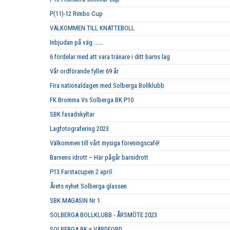
P(11)-12 Rimbo Cup
VÄLKOMMEN TILL KNATTEBOLL
Inbjudan på väg ......
6 fördelar med att vara tränare i ditt barns lag
Vår ordförande fyller 69 år
Fira nationaldagen med Solberga Bollklubb
FK Bromma Vs Solberga BK P10
SBK fasadskyltar
Lagfotografering 2023
Välkommen till vårt mysiga föreningscafé!
Barnens idrott – Här pågår barnidrott
P13 Farstacupen 2 april
Årets nyhet Solberga glassen
SBK MAGASIN Nr 1
SOLBERGA BOLLKLUBB - ÅRSMÖTE 2023
SOLBERGA BK:s VÄRDEORD