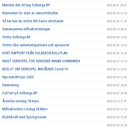
Matcher den 30 maj Solberga BP
2020-06-01 09:01
Klartecken för start av seniorfotbollen
2020-05-29 15:53
Så här kan du stötta ditt barns idrottande
2020-05-26 11:25
Gemensamma målvaktsträningen
2020-05-19 08:52
Stötta Solberga BK
2020-05-08 10:45
Stötta våra samarbetspartners och sponsorer
2020-05-06 10:53
KORT RAPPORT FRÅN SOLBERGA BOLLPLAN
2020-05-04 14:26
INGET SERIESPEL FÖR SENIORER INNAN SOMMAREN
2020-04-27 15:18
BESLUT OM SERIESPEL ANGÅENDE Covid-19
2020-04-16 22:41
Nya matchtröjor 2020
2020-04-09 12:54
Damträning
2020-04-07 20:09
Full fart på Solberga BP
2020-04-07 14:48
Årsmöte onsdag 18 mars
2020-03-13 21:41
Målvaktsclinic Lördag 28 Mars
2020-02-24 12:23
Klubbkväll med Sportgrossen
2020-02-20 15:00
2020-02-20 14:28