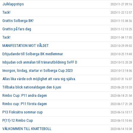
Julklappstips
2023-11-27 09:16
Tack!
2023-11-22 12:57
Grattis Solberga BK!
2023-11-15 04:56
Grattis på fars dag
2023-11-12 10:25
Tack!
2023-11-04 17:05
MANIFESTATION MOT VÅLDET
2023-10-29 09:02
Erbjudande till Solberga BK medlemmar
2023-10-25 19:40
Inbjudan och anmälan till tränarutbildning SvFF D
2023-10-15 20:28
Imorgon, lördag, startar vi Solberga Cup 2023
2023-10-13 18:06
Allas lika värde och möjlighet att vara sig själva.
2023-07-31 16:07
Tillbaka blick nationaldagen den 6 juni
2023-06-20 10:33
Rimbo Cup: P11 andra dagen
2023-06-18 21:54
Rimbo cup: P11 första dagen
2023-06-17 21:28
P13 Fisksätra sommar cup
2023-06-16 10:17
P(11)-12 Rimbo Cup
2023-06-15 10:46
VÄLKOMMEN TILL KNATTEBOLL
2023-06-14 10:34