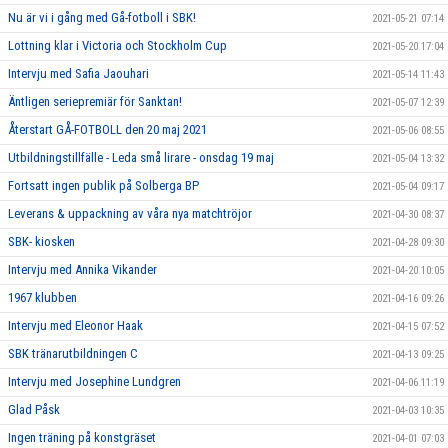
Nu är vi i gång med Gå-fotboll i SBK!
2021-05-21 07:14
Lottning klar i Victoria och Stockholm Cup
2021-05-20 17:04
Intervju med Safia Jaouhari
2021-05-14 11:43
Äntligen seriepremiär för Sanktan!
2021-05-07 12:39
Återstart GÅ-FOTBOLL den 20 maj 2021
2021-05-06 08:55
Utbildningstillfälle - Leda små lirare - onsdag 19 maj
2021-05-04 13:32
Fortsatt ingen publik på Solberga BP
2021-05-04 09:17
Leverans & uppackning av våra nya matchtröjor
2021-04-30 08:37
SBK- kiosken
2021-04-28 09:30
Intervju med Annika Vikander
2021-04-20 10:05
1967 klubben
2021-04-16 09:26
Intervju med Eleonor Haak
2021-04-15 07:52
SBK tränarutbildningen C
2021-04-13 09:25
Intervju med Josephine Lundgren
2021-04-06 11:19
Glad Påsk
2021-04-03 10:35
Ingen träning på konstgräset
2021-04-01 07:03