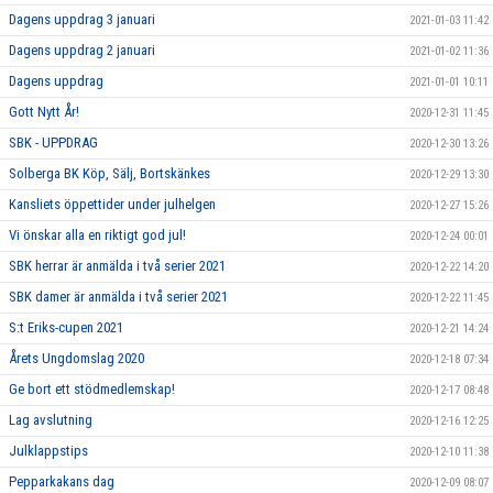
Dagens uppdrag 3 januari
2021-01-03 11:42
Dagens uppdrag 2 januari
2021-01-02 11:36
Dagens uppdrag
2021-01-01 10:11
Gott Nytt År!
2020-12-31 11:45
SBK - UPPDRAG
2020-12-30 13:26
Solberga BK Köp, Sälj, Bortskänkes
2020-12-29 13:30
Kansliets öppettider under julhelgen
2020-12-27 15:26
Vi önskar alla en riktigt god jul!
2020-12-24 00:01
SBK herrar är anmälda i två serier 2021
2020-12-22 14:20
SBK damer är anmälda i två serier 2021
2020-12-22 11:45
S:t Eriks-cupen 2021
2020-12-21 14:24
Årets Ungdomslag 2020
2020-12-18 07:34
Ge bort ett stödmedlemskap!
2020-12-17 08:48
Lag avslutning
2020-12-16 12:25
Julklappstips
2020-12-10 11:38
Pepparkakans dag
2020-12-09 08:07