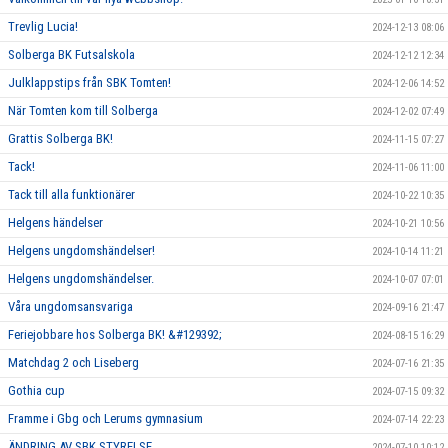
Trevlig Lucia!
2024-12-13 08:06
Solberga BK Futsalskola
2024-12-12 12:34
Julklappstips från SBK Tomten!
2024-12-06 14:52
När Tomten kom till Solberga
2024-12-02 07:49
Grattis Solberga BK!
2024-11-15 07:27
Tack!
2024-11-06 11:00
Tack till alla funktionärer
2024-10-22 10:35
Helgens händelser
2024-10-21 10:56
Helgens ungdomshändelser!
2024-10-14 11:21
Helgens ungdomshändelser.
2024-10-07 07:01
Våra ungdomsansvariga
2024-09-16 21:47
Feriejobbare hos Solberga BK! &#129392;
2024-08-15 16:29
Matchdag 2 och Liseberg
2024-07-16 21:35
Gothia cup
2024-07-15 09:32
Framme i Gbg och Lerums gymnasium
2024-07-14 22:23
ÄNDRING AV SBK STYRELSE
2024-07-10 10:12