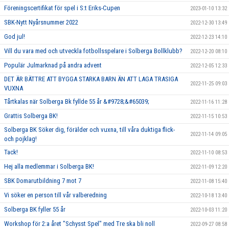
Föreningscertifikat för spel i S:t Eriks-Cupen
2023-01-10 13:32
SBK-Nytt Nyårsnummer 2022
2022-12-30 13:49
God jul!
2022-12-23 14:10
Vill du vara med och utveckla fotbollsspelare i Solberga Bollklubb?
2022-12-20 08:10
Populär Julmarknad på andra advent
2022-12-05 12:33
DET ÄR BÄTTRE ATT BYGGA STARKA BARN ÄN ATT LAGA TRASIGA
2022-11-25 09:03
VUXNA
Tårtkalas när Solberga Bk fyllde 55 år &#9728;&#65039;
2022-11-16 11:28
Grattis Solberga BK!
2022-11-15 10:53
Solberga BK Söker dig, förälder och vuxna, till våra duktiga flick-
2022-11-14 09:05
och pojklag!
Tack!
2022-11-10 08:53
Hej alla medlemmar i Solberga BK!
2022-11-09 12:20
SBK Domarutbildning 7 mot 7
2022-11-08 15:40
Vi söker en person till vår valberedning
2022-10-18 13:40
Solberga BK fyller 55 år
2022-10-03 11:20
Workshop för 2:a året "Schysst Spel" med Tre ska bli noll
2022-09-27 08:58