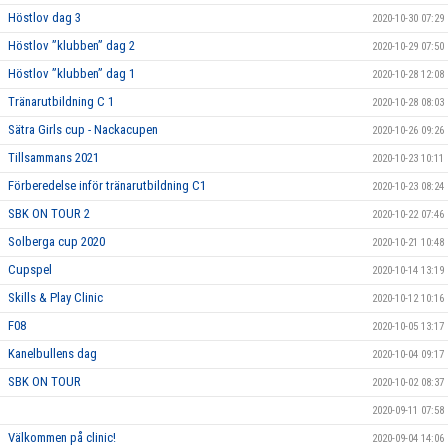
Höstlov dag 3
2020-10-30 07:29
Höstlov ”klubben” dag 2
2020-10-29 07:50
Höstlov ”klubben” dag 1
2020-10-28 12:08
Tränarutbildning C 1
2020-10-28 08:03
Sätra Girls cup - Nackacupen
2020-10-26 09:26
Tillsammans 2021
2020-10-23 10:11
Förberedelse inför tränarutbildning C1
2020-10-23 08:24
SBK ON TOUR 2
2020-10-22 07:46
Solberga cup 2020
2020-10-21 10:48
Cupspel
2020-10-14 13:19
Skills & Play Clinic
2020-10-12 10:16
F08
2020-10-05 13:17
Kanelbullens dag
2020-10-04 09:17
SBK ON TOUR
2020-10-02 08:37
2020-09-11 07:58
Välkommen på clinic!
2020-09-04 14:06