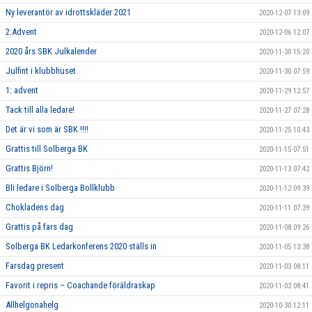
Ny leverantör av idrottskläder 2021
2020-12-07 13:09
2:Advent
2020-12-06 12:07
2020 års SBK Julkalender
2020-11-30 15:20
Julfint i klubbhuset
2020-11-30 07:59
1: advent
2020-11-29 12:57
Tack till alla ledare!
2020-11-27 07:28
Det är vi som är SBK !!!!
2020-11-25 10:43
Grattis till Solberga BK
2020-11-15 07:51
Grattis Björn!
2020-11-13 07:42
Bli ledare i Solberga Bollklubb
2020-11-12 09:39
Chokladens dag
2020-11-11 07:39
Grattis på fars dag
2020-11-08 09:26
Solberga BK Ledarkonferens 2020 ställs in
2020-11-05 13:38
Farsdag present
2020-11-03 08:11
Favorit i repris – Coachande föräldraskap
2020-11-02 08:41
Allhelgonahelg
2020-10-30 12:11