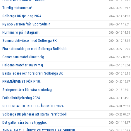
Trevlig midsommar!
2024-06-20 18:17
Solberga BK tjej dag 2024
2024-06-14 14:32
Ny app version från SportAdmin
2024-06-14 12:31
Nu finns vi på Instagram!
2024-06-13 14:55
Sommaraktiviteter med Solberga BK
2024-06-12 15:02
Fira nationaldagen med Solberga Bollklubb
2024-05-27 10:36
Gemensam matchklimathelg
2024-05-17 09:53
Helgens matcher 18/19 maj
2024-05-15 13:34
Bästa ledare och föräldrar i Solberga BK
2024-05-12 15:10
PREMIÄRVINST FÖR P 10.
2024-04-20 19:07
Seriepremiärer för våra seniorlag
2024-04-13 15:31
Fotbollströjefredag 2024
2024-04-11 14:31
SOLBERGA BOLLKLUBB - ÅRSMÖTE 2024
2024-04-01 20:38
Solberga BK planerar att starta Parafotboll
2024-03-26 07:27
Det gäller våra barns trygghet
2024-03-14 14:17
ANMÄLAN TILL ÅRETS KNATTEBOLL ÄR ÖPPEN!!
2024-03-14 10:13