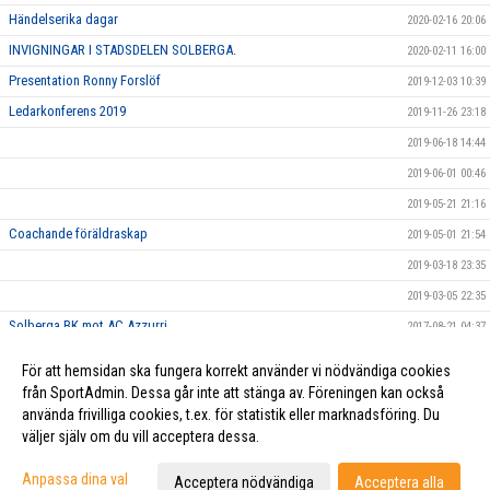
Händelserika dagar
2020-02-16 20:06
INVIGNINGAR I STADSDELEN SOLBERGA.
2020-02-11 16:00
Presentation Ronny Forslöf
2019-12-03 10:39
Ledarkonferens 2019
2019-11-26 23:18
2019-06-18 14:44
2019-06-01 00:46
2019-05-21 21:16
Coachande föräldraskap
2019-05-01 21:54
2019-03-18 23:35
2019-03-05 22:35
Solberga BK mot AC Azzurri
2017-08-21 04:37
På Söder var det fullt av människor som alla var vackert klädda i
2017-08-19 04:38
För att hemsidan ska fungera korrekt använder vi nödvändiga cookies
orange.. kanske de var våra fans?
från SportAdmin. Dessa går inte att stänga av. Föreningen kan också
använda frivilliga cookies, t.ex. för statistik eller marknadsföring. Du
väljer själv om du vill acceptera dessa.
Cookie-inställningar
Gå till Webbversion
Anpassa dina val
Acceptera nödvändiga
Acceptera alla