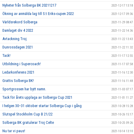
Nyheter från Solberga BK 20211217
2021-12-17 13:18
Ökning av anmälda lag till S:t Eriks-cupen 2022
2021-12-17 09:36
Världsrekord Solberga
2021-11-29 08:47
Damlaget div 4 2022
2021-11-22 14:36
Avtackning Troj
2021-11-22 13:43
Dunrossdagen 2021
2021-11-22 11:32
Tack!
2021-11-17 12:55
Utbildning i Supercoach!
2021-11-17 07:58
Ledarkonferens 2021
2021-11-16 12:30
Grattis Solberga BK!
2021-11-16 11:48
Sportgrossen har bytt namn.
2021-11-03 07:17
Tack för årets upplaga av Solberga Cup 2021
2021-11-01 11:27
I helgen 30–31 oktober startar Solberga Cup i gång
2021-10-28 15:28
Slutspel Stockholm Cup B 21/22
2021-10-26 15:17
Solberga BK gratulerar Troj Celte
2021-10-25 09:26
Nu tar vi paus!
2021-10-14 13:10