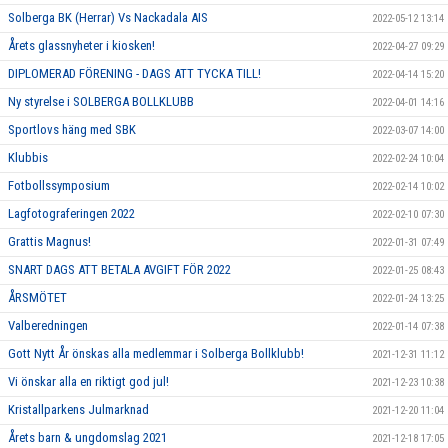
Solberga BK (Herrar) Vs Nackadala AIS
2022-05-12 13:14
Årets glassnyheter i kiosken!
2022-04-27 09:29
DIPLOMERAD FÖRENING - DAGS ATT TYCKA TILL!
2022-04-14 15:20
Ny styrelse i SOLBERGA BOLLKLUBB
2022-04-01 14:16
Sportlovs häng med SBK
2022-03-07 14:00
Klubbis
2022-02-24 10:04
Fotbollssymposium
2022-02-14 10:02
Lagfotograferingen 2022
2022-02-10 07:30
Grattis Magnus!
2022-01-31 07:49
SNART DAGS ATT BETALA AVGIFT FÖR 2022
2022-01-25 08:43
ÅRSMÖTET
2022-01-24 13:25
Valberedningen
2022-01-14 07:38
Gott Nytt År önskas alla medlemmar i Solberga Bollklubb!
2021-12-31 11:12
Vi önskar alla en riktigt god jul!
2021-12-23 10:38
Kristallparkens Julmarknad
2021-12-20 11:04
Årets barn & ungdomslag 2021
2021-12-18 17:05