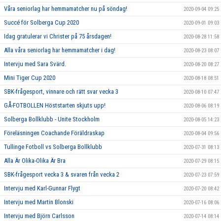
Våra seniorlag har hemmamatcher nu på söndag!
2020-09-04 09:25
Succé för Solberga Cup 2020
2020-09-01 09:03
Idag gratulerar vi Christer på 75 årsdagen!
2020-08-28 11:58
Alla våra seniorlag har hemmamatcher i dag!
2020-08-23 08:07
Intervju med Sara Svärd.
2020-08-20 08:27
Mini Tiger Cup 2020
2020-08-18 08:51
SBK-frågesport, vinnare och rätt svar vecka 3
2020-08-10 07:47
GÅ-FOTBOLLEN Höststarten skjuts upp!
2020-08-06 08:19
Solberga Bollklubb - Unite Stockholm
2020-08-05 14:23
Föreläsningen Coachande Föräldraskap
2020-08-04 09:56
Tullinge Fotboll vs Solberga Bollklubb
2020-07-31 08:13
Alla Är Olika-Olika Är Bra
2020-07-29 08:15
SBK-frågesport vecka 3 & svaren från vecka 2
2020-07-23 07:59
Intervju med Karl-Gunnar Flygt
2020-07-20 08:42
Intervju med Martin Blonski
2020-07-16 08:06
Intervju med Björn Carlsson
2020-07-14 08:14