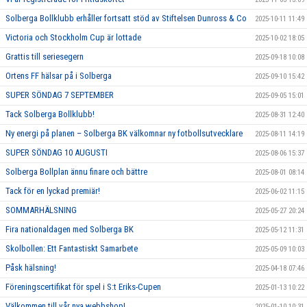
Solberga Bollklubb erhåller fortsatt stöd av Stiftelsen Dunross & Co
2025-10-11 11:49
Victoria och Stockholm Cup är lottade
2025-10-02 18:05
Grattis till seriesegern
2025-09-18 10:08
Ortens FF hälsar på i Solberga
2025-09-10 15:42
SUPER SÖNDAG 7 SEPTEMBER
2025-09-05 15:01
Tack Solberga Bollklubb!
2025-08-31 12:40
Ny energi på planen – Solberga BK välkomnar ny fotbollsutvecklare
2025-08-11 14:19
SUPER SÖNDAG 10 AUGUSTI
2025-08-06 15:37
Solberga Bollplan ännu finare och bättre
2025-08-01 08:14
Tack för en lyckad premiär!
2025-06-02 11:15
SOMMARHÄLSNING
2025-05-27 20:24
Fira nationaldagen med Solberga BK
2025-05-12 11:31
Skolbollen: Ett Fantastiskt Samarbete
2025-05-09 10:03
Påsk hälsning!
2025-04-18 07:46
Föreningscertifikat för spel i S:t Eriks-Cupen
2025-01-13 10:22
Välkommen till vår nya webbshop!
2025-01-10 10:31