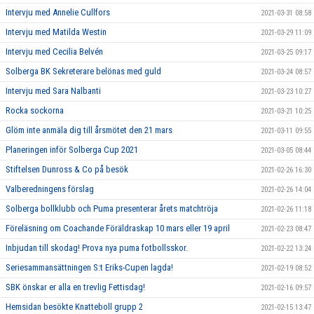
Intervju med Annelie Cullfors
2021-03-31 08:58
Intervju med Matilda Westin
2021-03-29 11:09
Intervju med Cecilia Belvén
2021-03-25 09:17
Solberga BK Sekreterare belönas med guld
2021-03-24 08:57
Intervju med Sara Nalbanti
2021-03-23 10:27
Rocka sockorna
2021-03-21 10:25
Glöm inte anmäla dig till årsmötet den 21 mars
2021-03-11 09:55
Planeringen inför Solberga Cup 2021
2021-03-05 08:44
Stiftelsen Dunross & Co på besök
2021-02-26 16:30
Valberedningens förslag
2021-02-26 14:04
Solberga bollklubb och Puma presenterar årets matchtröja
2021-02-26 11:18
Föreläsning om Coachande Föräldraskap 10 mars eller 19 april
2021-02-23 08:47
Inbjudan till skodag! Prova nya puma fotbollsskor.
2021-02-22 13:24
Seriesammansättningen S:t Eriks-Cupen lagda!
2021-02-19 08:52
SBK önskar er alla en trevlig Fettisdag!
2021-02-16 09:57
Hemsidan besökte Knatteboll grupp 2
2021-02-15 13:47