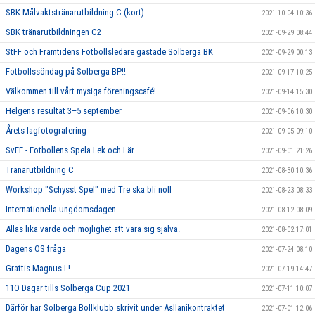
SBK Målvaktstränarutbildning C (kort)
2021-10-04 10:36
SBK tränarutbildningen C2
2021-09-29 08:44
StFF och Framtidens Fotbollsledare gästade Solberga BK
2021-09-29 00:13
Fotbollssöndag på Solberga BP!!
2021-09-17 10:25
Välkommen till vårt mysiga föreningscafé!
2021-09-14 15:30
Helgens resultat 3–5 september
2021-09-06 10:30
Årets lagfotografering
2021-09-05 09:10
SvFF - Fotbollens Spela Lek och Lär
2021-09-01 21:26
Tränarutbildning C
2021-08-30 10:36
Workshop "Schysst Spel" med Tre ska bli noll
2021-08-23 08:33
Internationella ungdomsdagen
2021-08-12 08:09
Allas lika värde och möjlighet att vara sig själva.
2021-08-02 17:01
Dagens OS fråga
2021-07-24 08:10
Grattis Magnus L!
2021-07-19 14:47
11O Dagar tills Solberga Cup 2021
2021-07-11 10:07
Därför har Solberga Bollklubb skrivit under Asllanikontraktet
2021-07-01 12:06