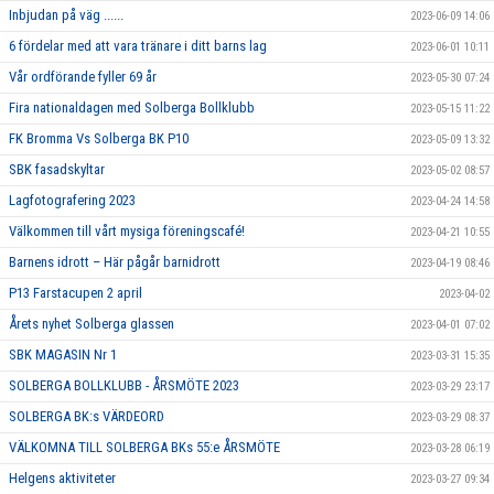
Inbjudan på väg ......
2023-06-09 14:06
6 fördelar med att vara tränare i ditt barns lag
2023-06-01 10:11
Vår ordförande fyller 69 år
2023-05-30 07:24
Fira nationaldagen med Solberga Bollklubb
2023-05-15 11:22
FK Bromma Vs Solberga BK P10
2023-05-09 13:32
SBK fasadskyltar
2023-05-02 08:57
Lagfotografering 2023
2023-04-24 14:58
Välkommen till vårt mysiga föreningscafé!
2023-04-21 10:55
Barnens idrott – Här pågår barnidrott
2023-04-19 08:46
P13 Farstacupen 2 april
2023-04-02
Årets nyhet Solberga glassen
2023-04-01 07:02
SBK MAGASIN Nr 1
2023-03-31 15:35
SOLBERGA BOLLKLUBB - ÅRSMÖTE 2023
2023-03-29 23:17
SOLBERGA BK:s VÄRDEORD
2023-03-29 08:37
VÄLKOMNA TILL SOLBERGA BKs 55:e ÅRSMÖTE
2023-03-28 06:19
Helgens aktiviteter
2023-03-27 09:34