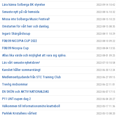
Lära känna Solberga BK styrelse
2022-09-14 10:42
Senaste nytt på vår hemsida
2022-08-16 10:32
Missa inte Solberga Music Festival!
2022-08-15 10:23
Omstarten för vårt herr och damlag.
2022-08-15 08:35
Ingarö Skärgårdscup
2022-08-11 10:29
F08/09 NICOPIA CUP 2022
2022-08-10 09:22
F08/09 Nicopia Cup
2022-08-04 13:55
Allas lika värde och möjlighet att vara sig själva.
2022-08-01 09:25
Läs vårt senaste nyhetsbrev!
2022-07-10 10:58
Kansliet håller sommarstängt
2022-06-30 12:24
Medlemserbjudande från STC Training Club
2022-06-27 09:15
Trevlig midsommar
2022-06-22 11:01
EN SKÖN och AKTIV NATIONALDAG
2022-06-07 17:15
P11 UNT-cupen dag 2
2022-06-04 20:27
Välkommen till Informationsmöte knatteboll
2022-05-17 11:36
Parklek Kristallens vårfest
2022-05-13 08:20