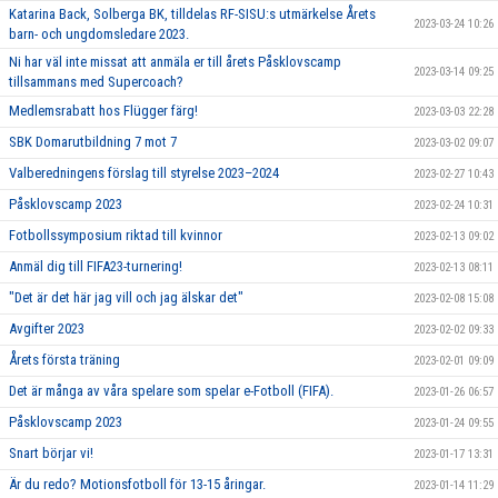
Katarina Back, Solberga BK, tilldelas RF-SISU:s utmärkelse Årets
2023-03-24 10:26
barn- och ungdomsledare 2023.
Ni har väl inte missat att anmäla er till årets Påsklovscamp
2023-03-14 09:25
tillsammans med Supercoach?
Medlemsrabatt hos Flügger färg!
2023-03-03 22:28
SBK Domarutbildning 7 mot 7
2023-03-02 09:07
Valberedningens förslag till styrelse 2023–2024
2023-02-27 10:43
Påsklovscamp 2023
2023-02-24 10:31
Fotbollssymposium riktad till kvinnor
2023-02-13 09:02
Anmäl dig till FIFA23-turnering!
2023-02-13 08:11
"Det är det här jag vill och jag älskar det"
2023-02-08 15:08
Avgifter 2023
2023-02-02 09:33
Årets första träning
2023-02-01 09:09
Det är många av våra spelare som spelar e-Fotboll (FIFA).
2023-01-26 06:57
Påsklovscamp 2023
2023-01-24 09:55
Snart börjar vi!
2023-01-17 13:31
Är du redo? Motionsfotboll för 13-15 åringar.
2023-01-14 11:29