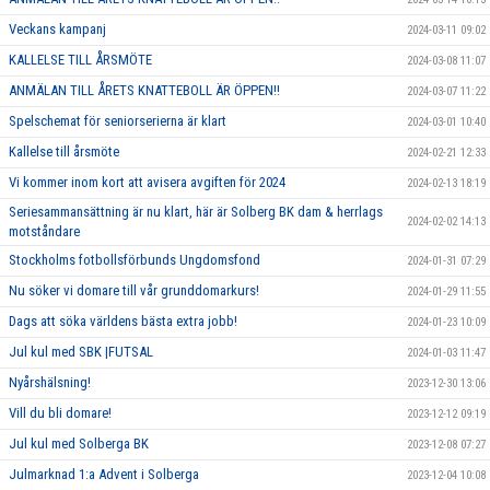
Veckans kampanj
2024-03-11 09:02
KALLELSE TILL ÅRSMÖTE
2024-03-08 11:07
ANMÄLAN TILL ÅRETS KNATTEBOLL ÄR ÖPPEN!!
2024-03-07 11:22
Spelschemat för seniorserierna är klart
2024-03-01 10:40
Kallelse till årsmöte
2024-02-21 12:33
Vi kommer inom kort att avisera avgiften för 2024
2024-02-13 18:19
Seriesammansättning är nu klart, här är Solberg BK dam & herrlags
2024-02-02 14:13
motståndare
Stockholms fotbollsförbunds Ungdomsfond
2024-01-31 07:29
Nu söker vi domare till vår grunddomarkurs!
2024-01-29 11:55
Dags att söka världens bästa extra jobb!
2024-01-23 10:09
Jul kul med SBK |FUTSAL
2024-01-03 11:47
Nyårshälsning!
2023-12-30 13:06
Vill du bli domare!
2023-12-12 09:19
Jul kul med Solberga BK
2023-12-08 07:27
Julmarknad 1:a Advent i Solberga
2023-12-04 10:08