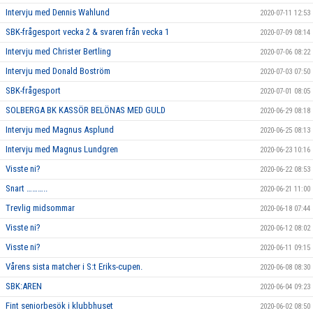
Intervju med Dennis Wahlund
2020-07-11 12:53
SBK-frågesport vecka 2 & svaren från vecka 1
2020-07-09 08:14
Intervju med Christer Bertling
2020-07-06 08:22
Intervju med Donald Boström
2020-07-03 07:50
SBK-frågesport
2020-07-01 08:05
SOLBERGA BK KASSÖR BELÖNAS MED GULD
2020-06-29 08:18
Intervju med Magnus Asplund
2020-06-25 08:13
Intervju med Magnus Lundgren
2020-06-23 10:16
Visste ni?
2020-06-22 08:53
Snart ………..
2020-06-21 11:00
Trevlig midsommar
2020-06-18 07:44
Visste ni?
2020-06-12 08:02
Visste ni?
2020-06-11 09:15
Vårens sista matcher i S:t Eriks-cupen.
2020-06-08 08:30
SBK:AREN
2020-06-04 09:23
Fint seniorbesök i klubbhuset
2020-06-02 08:50