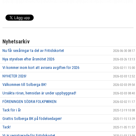
Nyhetsarkiv
Nu får sexåringar ta del av Fritidskortet
2026-06-30 08:17
Nya styrelsen efter årsmötet 2026
2026-03-26 13:13
Vi kommer inom kort att avisera avgiften för 2026
2026-02-11 15:00
NYHETER 2026!
2026-02-03 12:52
Välkommen till Solberga BK!
2026-02-03 09:54
Ursäkta röran, hemsidan är under uppbyggnad!
2026-02-03 08:40
FÖRENINGEN SÖDRA FOLKPARKEN
2026-02-02 11:17
Tack för i år
2025-12-19 10:08
Grattis Solberga BK på födelsedagen!
2025-11-15 13:39
Tack!
2025-11-05 11:57
Vi är registrerade för Fritidskortet
2025-11-03 13:09