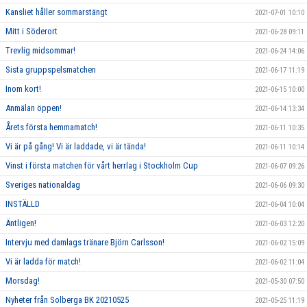
Kansliet håller sommarstängt
2021-07-01 10:10
Mitt i Söderort
2021-06-28 09:11
Trevlig midsommar!
2021-06-24 14:06
Sista gruppspelsmatchen
2021-06-17 11:19
Inom kort!
2021-06-15 10:00
Anmälan öppen!
2021-06-14 13:34
Årets första hemmamatch!
2021-06-11 10:35
Vi är på gång! Vi är laddade, vi är tända!
2021-06-11 10:14
Vinst i första matchen för vårt herrlag i Stockholm Cup
2021-06-07 09:26
Sveriges nationaldag
2021-06-06 09:30
INSTÄLLD
2021-06-04 10:04
Äntligen!
2021-06-03 12:20
Intervju med damlags tränare Björn Carlsson!
2021-06-02 15:09
Vi är ladda för match!
2021-06-02 11:04
Morsdag!
2021-05-30 07:50
Nyheter från Solberga BK 20210525
2021-05-25 11:19