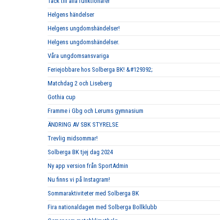
Tack till alla funktionärer
Helgens händelser
Helgens ungdomshändelser!
Helgens ungdomshändelser.
Våra ungdomsansvariga
Feriejobbare hos Solberga BK! &#129392;
Matchdag 2 och Liseberg
Gothia cup
Framme i Gbg och Lerums gymnasium
ÄNDRING AV SBK STYRELSE
Trevlig midsommar!
Solberga BK tjej dag 2024
Ny app version från SportAdmin
Nu finns vi på Instagram!
Sommaraktiviteter med Solberga BK
Fira nationaldagen med Solberga Bollklubb