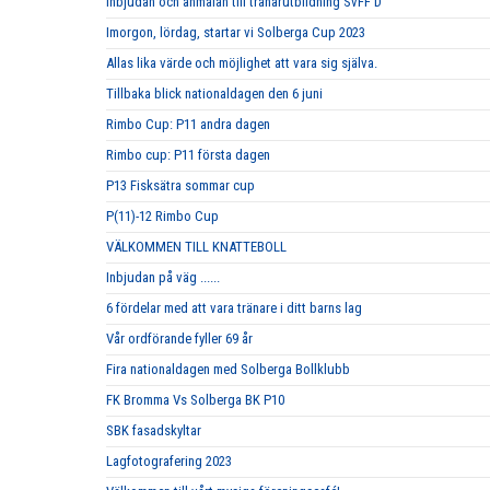
Inbjudan och anmälan till tränarutbildning SvFF D
Imorgon, lördag, startar vi Solberga Cup 2023
Allas lika värde och möjlighet att vara sig själva.
Tillbaka blick nationaldagen den 6 juni
Rimbo Cup: P11 andra dagen
Rimbo cup: P11 första dagen
P13 Fisksätra sommar cup
P(11)-12 Rimbo Cup
VÄLKOMMEN TILL KNATTEBOLL
Inbjudan på väg ......
6 fördelar med att vara tränare i ditt barns lag
Vår ordförande fyller 69 år
Fira nationaldagen med Solberga Bollklubb
FK Bromma Vs Solberga BK P10
SBK fasadskyltar
Lagfotografering 2023