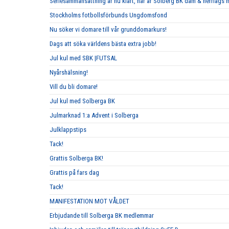
Seriesammansättning är nu klart, här är Solberg BK dam & herrlags
Stockholms fotbollsförbunds Ungdomsfond
Nu söker vi domare till vår grunddomarkurs!
Dags att söka världens bästa extra jobb!
Jul kul med SBK |FUTSAL
Nyårshälsning!
Vill du bli domare!
Jul kul med Solberga BK
Julmarknad 1:a Advent i Solberga
Julklappstips
Tack!
Grattis Solberga BK!
Grattis på fars dag
Tack!
MANIFESTATION MOT VÅLDET
Erbjudande till Solberga BK medlemmar