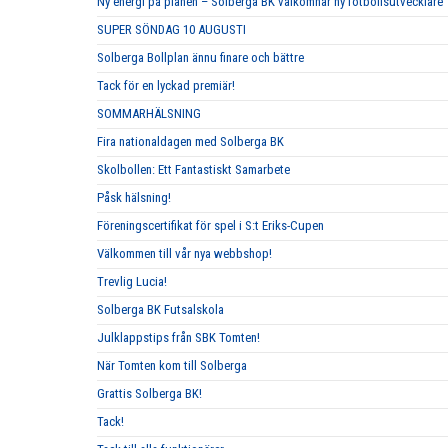
Ny energi på planen – Solberga BK välkomnar ny fotbollsutvecklare
SUPER SÖNDAG 10 AUGUSTI
Solberga Bollplan ännu finare och bättre
Tack för en lyckad premiär!
SOMMARHÄLSNING
Fira nationaldagen med Solberga BK
Skolbollen: Ett Fantastiskt Samarbete
Påsk hälsning!
Föreningscertifikat för spel i S:t Eriks-Cupen
Välkommen till vår nya webbshop!
Trevlig Lucia!
Solberga BK Futsalskola
Julklappstips från SBK Tomten!
När Tomten kom till Solberga
Grattis Solberga BK!
Tack!