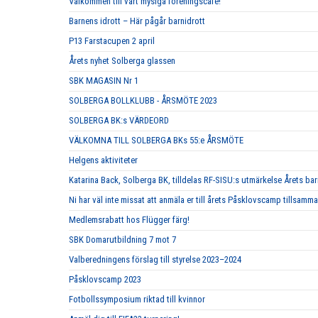
Välkommen till vårt mysiga föreningscafé!
Barnens idrott – Här pågår barnidrott
P13 Farstacupen 2 april
Årets nyhet Solberga glassen
SBK MAGASIN Nr 1
SOLBERGA BOLLKLUBB - ÅRSMÖTE 2023
SOLBERGA BK:s VÄRDEORD
VÄLKOMNA TILL SOLBERGA BKs 55:e ÅRSMÖTE
Helgens aktiviteter
Katarina Back, Solberga BK, tilldelas RF-SISU:s utmärkelse Årets b
Ni har väl inte missat att anmäla er till årets Påsklovscamp tillsa
Medlemsrabatt hos Flügger färg!
SBK Domarutbildning 7 mot 7
Valberedningens förslag till styrelse 2023–2024
Påsklovscamp 2023
Fotbollssymposium riktad till kvinnor