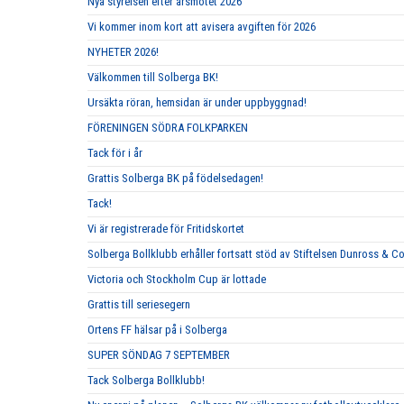
Nya styrelsen efter årsmötet 2026
Vi kommer inom kort att avisera avgiften för 2026
NYHETER 2026!
Välkommen till Solberga BK!
Ursäkta röran, hemsidan är under uppbyggnad!
FÖRENINGEN SÖDRA FOLKPARKEN
Tack för i år
Grattis Solberga BK på födelsedagen!
Tack!
Vi är registrerade för Fritidskortet
Solberga Bollklubb erhåller fortsatt stöd av Stiftelsen Dunross & C
Victoria och Stockholm Cup är lottade
Grattis till seriesegern
Ortens FF hälsar på i Solberga
SUPER SÖNDAG 7 SEPTEMBER
Tack Solberga Bollklubb!