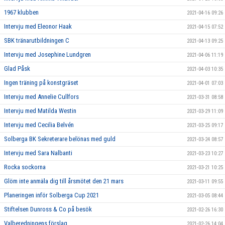
1967 klubben
2021-04-16 09:26
Intervju med Eleonor Haak
2021-04-15 07:52
SBK tränarutbildningen C
2021-04-13 09:25
Intervju med Josephine Lundgren
2021-04-06 11:19
Glad Påsk
2021-04-03 10:35
Ingen träning på konstgräset
2021-04-01 07:03
Intervju med Annelie Cullfors
2021-03-31 08:58
Intervju med Matilda Westin
2021-03-29 11:09
Intervju med Cecilia Belvén
2021-03-25 09:17
Solberga BK Sekreterare belönas med guld
2021-03-24 08:57
Intervju med Sara Nalbanti
2021-03-23 10:27
Rocka sockorna
2021-03-21 10:25
Glöm inte anmäla dig till årsmötet den 21 mars
2021-03-11 09:55
Planeringen inför Solberga Cup 2021
2021-03-05 08:44
Stiftelsen Dunross & Co på besök
2021-02-26 16:30
Valberedningens förslag
2021-02-26 14:04