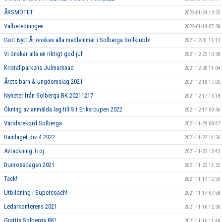
ÅRSMÖTET
2022-01-24 13:25
Valberedningen
2022-01-14 07:38
Gott Nytt År önskas alla medlemmar i Solberga Bollklubb!
2021-12-31 11:12
Vi önskar alla en riktigt god jul!
2021-12-23 10:38
Kristallparkens Julmarknad
2021-12-20 11:04
Årets barn & ungdomslag 2021
2021-12-18 17:05
Nyheter från Solberga BK 20211217
2021-12-17 13:18
Ökning av anmälda lag till S:t Eriks-cupen 2022
2021-12-17 09:36
Världsrekord Solberga
2021-11-29 08:47
Damlaget div 4 2022
2021-11-22 14:36
Avtackning Troj
2021-11-22 13:43
Dunrossdagen 2021
2021-11-22 11:32
Tack!
2021-11-17 12:55
Utbildning i Supercoach!
2021-11-17 07:58
Ledarkonferens 2021
2021-11-16 12:30
Grattis Solberga BK!
2021-11-16 11:48