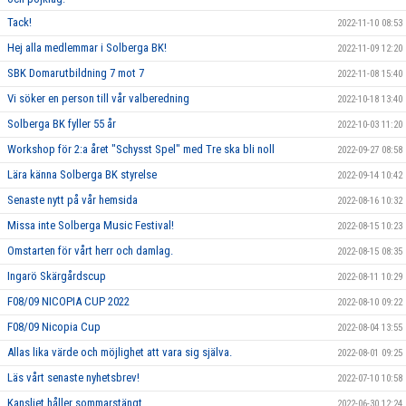
Tack!
2022-11-10 08:53
Hej alla medlemmar i Solberga BK!
2022-11-09 12:20
SBK Domarutbildning 7 mot 7
2022-11-08 15:40
Vi söker en person till vår valberedning
2022-10-18 13:40
Solberga BK fyller 55 år
2022-10-03 11:20
Workshop för 2:a året "Schysst Spel" med Tre ska bli noll
2022-09-27 08:58
Lära känna Solberga BK styrelse
2022-09-14 10:42
Senaste nytt på vår hemsida
2022-08-16 10:32
Missa inte Solberga Music Festival!
2022-08-15 10:23
Omstarten för vårt herr och damlag.
2022-08-15 08:35
Ingarö Skärgårdscup
2022-08-11 10:29
F08/09 NICOPIA CUP 2022
2022-08-10 09:22
F08/09 Nicopia Cup
2022-08-04 13:55
Allas lika värde och möjlighet att vara sig själva.
2022-08-01 09:25
Läs vårt senaste nyhetsbrev!
2022-07-10 10:58
Kansliet håller sommarstängt
2022-06-30 12:24