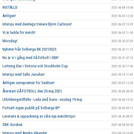
INSTÄLLD
2021-06-04 10:04
Äntligen!
2021-06-03 12:20
Intervju med damlags tränare Björn Carlsson!
2021-06-02 15:09
Vi är ladda för match!
2021-06-02 11:04
Morsdag!
2021-05-30 07:50
Nyheter från Solberga BK 20210525
2021-05-25 11:19
Nu är vi i gång med Gå-fotboll i SBK!
2021-05-21 07:14
Lottning klar i Victoria och Stockholm Cup
2021-05-20 17:04
Intervju med Safia Jaouhari
2021-05-14 11:43
Äntligen seriepremiär för Sanktan!
2021-05-07 12:39
Återstart GÅ-FOTBOLL den 20 maj 2021
2021-05-06 08:55
Utbildningstillfälle - Leda små lirare - onsdag 19 maj
2021-05-04 13:32
Fortsatt ingen publik på Solberga BP
2021-05-04 09:17
Leverans & uppackning av våra nya matchtröjor
2021-04-30 08:37
SBK- kiosken
2021-04-28 09:30
Intervju med Annika Vikander
2021-04-20 10:05