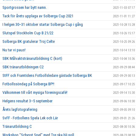
Sportgrossen har bytt namn.
2021-11-03 07:17
Tack för årets upplaga av Solberga Cup 2021
2021-11-01 11:27
I helgen 30–31 oktober startar Solberga Cup i gång
2021-10-28 15:28
Slutspel Stockholm Cup B 21/22
2021-10-26 15:17
Solberga BK gratulerar Troj Celte
2021-10-25 09:26
Nu tar vi paus!
2021-10-14 13:10
SBK Målvaktstränarutbildning C (kort)
2021-10-04 10:36
SBK tränarutbildningen C2
2021-09-29 08:44
StFF och Framtidens Fotbollsledare gästade Solberga BK
2021-09-29 00:13
Fotbollssöndag på Solberga BP!!
2021-09-17 10:25
Välkommen till vårt mysiga föreningscafé!
2021-09-14 15:30
Helgens resultat 3–5 september
2021-09-06 10:30
Årets lagfotografering
2021-09-05 09:10
SvFF - Fotbollens Spela Lek och Lär
2021-09-01 21:26
Tränarutbildning C
2021-08-30 10:36
Workshop "Schysst Spel" med Tre ska bli noll
2021-08-23 08:33