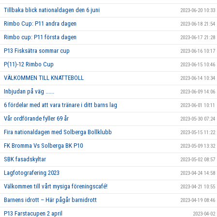
Tillbaka blick nationaldagen den 6 juni
2023-06-20 10:33
Rimbo Cup: P11 andra dagen
2023-06-18 21:54
Rimbo cup: P11 första dagen
2023-06-17 21:28
P13 Fisksätra sommar cup
2023-06-16 10:17
P(11)-12 Rimbo Cup
2023-06-15 10:46
VÄLKOMMEN TILL KNATTEBOLL
2023-06-14 10:34
Inbjudan på väg ......
2023-06-09 14:06
6 fördelar med att vara tränare i ditt barns lag
2023-06-01 10:11
Vår ordförande fyller 69 år
2023-05-30 07:24
Fira nationaldagen med Solberga Bollklubb
2023-05-15 11:22
FK Bromma Vs Solberga BK P10
2023-05-09 13:32
SBK fasadskyltar
2023-05-02 08:57
Lagfotografering 2023
2023-04-24 14:58
Välkommen till vårt mysiga föreningscafé!
2023-04-21 10:55
Barnens idrott – Här pågår barnidrott
2023-04-19 08:46
P13 Farstacupen 2 april
2023-04-02