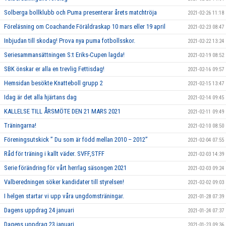
Solberga bollklubb och Puma presenterar årets matchtröja
2021-02-26 11:18
Föreläsning om Coachande Föräldraskap 10 mars eller 19 april
2021-02-23 08:47
Inbjudan till skodag! Prova nya puma fotbollsskor.
2021-02-22 13:24
Seriesammansättningen S:t Eriks-Cupen lagda!
2021-02-19 08:52
SBK önskar er alla en trevlig Fettisdag!
2021-02-16 09:57
Hemsidan besökte Knatteboll grupp 2
2021-02-15 13:47
Idag är det alla hjärtans dag
2021-02-14 09:45
KALLELSE TILL ÅRSMÖTE DEN 21 MARS 2021
2021-02-11 09:49
Träningarna!
2021-02-10 08:50
Föreningsutskick ” Du som är född mellan 2010 – 2012”
2021-02-04 07:55
Råd för träning i kallt väder. SVFF,STFF
2021-02-03 14:39
Serie förändring för vårt herrlag säsongen 2021
2021-02-03 09:24
Valberedningen söker kandidater till styrelsen!
2021-02-02 09:03
I helgen startar vi upp våra ungdomsträningar.
2021-01-28 07:39
Dagens uppdrag 24 januari
2021-01-24 07:37
Dagens uppdrag 23 januari
2021-01-23 09:36