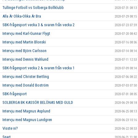
Tullinge Fotboll vs Solberga Bollklubb
2020-07-31 08:13
Alla Är Olika-Olika Är Bra
2020-07-29 08:15
SBK-frågesport vecka 3 & svaren från vecka 2
2020-07-23 07:59
Intervju med Karl-Gunnar Flygt
2020-07-20 08:42
Intervju med Martin Blonski
2020-07-16 08:06
Intervju med Björn Carlsson
2020-07-14 08:14
Intervju med Dennis Wahlund
2020-07-11 12:53
SBK-frågesport vecka 2 & svaren från vecka 1
2020-07-09 08:14
Intervju med Christer Bertling
2020-07-06 08:22
Intervju med Donald Boström
2020-07-03 07:50
SBK-frågesport
2020-07-01 08:05
SOLBERGA BK KASSÖR BELÖNAS MED GULD
2020-06-29 08:18
Intervju med Magnus Asplund
2020-06-25 08:13
Intervju med Magnus Lundgren
2020-06-23 10:16
Visste ni?
2020-06-22 08:53
Snart ………..
2020-06-21 11:00