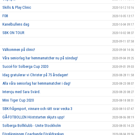
Skills & Play Clinic
2020-10-12 10:16
F08
2020-10-05 13:17
Kanelbullens dag
2020-10-04 09:17
SBK ON TOUR
2020-10-02 08:37
2020-09-11 07:58
Välkommen på clinic!
2020-09-04 14:06
Våra seniorlag har hemmamatcher nu på söndag!
2020-09-04 09:25
Succé för Solberga Cup 2020
2020-09-01 09:03
Idag gratulerar vi Christer på 75 årsdagen!
2020-08-28 11:58
Alla våra seniorlag har hemmamatcher i dag!
2020-08-23 08:07
Intervju med Sara Svärd.
2020-08-20 08:27
Mini Tiger Cup 2020
2020-08-18 08:51
SBK-frågesport, vinnare och rätt svar vecka 3
2020-08-10 07:47
GÅ-FOTBOLLEN Höststarten skjuts upp!
2020-08-06 08:19
Solberga Bollklubb - Unite Stockholm
2020-08-05 14:23
Föreläsningen Coachande Föräldraskap
2020-08-04 09:56