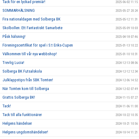
Tack för en lyckad premiär!
2025-06-02 11:15
SOMMARHÄLSNING
2025-05-27 20:24
Fira nationaldagen med Solberga BK
2025-05-12 11:31
Skolbollen: Ett Fantastiskt Samarbete
2025-05-09 10:03
Påsk hälsning!
2025-04-18 07:46
Föreningscertifikat för spel i S:t Eriks-Cupen
2025-01-13 10:22
Välkommen till vår nya webbshop!
2025-01-10 10:31
Trevlig Lucia!
2024-12-13 08:06
Solberga BK Futsalskola
2024-12-12 12:34
Julklappstips från SBK Tomten!
2024-12-06 14:52
När Tomten kom till Solberga
2024-12-02 07:49
Grattis Solberga BK!
2024-11-15 07:27
Tack!
2024-11-06 11:00
Tack till alla funktionärer
2024-10-22 10:35
Helgens händelser
2024-10-21 10:56
Helgens ungdomshändelser!
2024-10-14 11:21