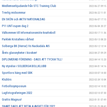
Medlemserbjudande från STC Training Club
2022-06-27 09:15
Trevlig midsommar
2022-06-22 11:01
EN SKÖN och AKTIV NATIONALDAG
2022-06-07 17:15
P11 UNT-cupen dag 2
2022-06-04 20:27
Välkommen till Informationsmöte knatteboll
2022-05-17 11:36
Parklek Kristallens vårfest
2022-05-13 08:20
Solberga BK (Herrar) Vs Nackadala AIS
2022-05-12 13:14
Årets glassnyheter i kiosken!
2022-04-27 09:29
DIPLOMERAD FÖRENING - DAGS ATT TYCKA TILL!
2022-04-14 15:20
Ny styrelse i SOLBERGA BOLLKLUBB
2022-04-01 14:16
Sportlovs häng med SBK
2022-03-07 14:00
Klubbis
2022-02-24 10:04
Fotbollssymposium
2022-02-14 10:02
Lagfotograferingen 2022
2022-02-10 07:30
Grattis Magnus!
2022-01-31 07:49
SNART DAGS ATT BETALA AVGIFT FÖR 2022
2022-01-25 08:43