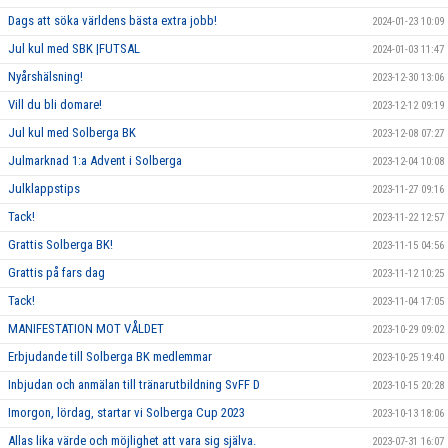
Dags att söka världens bästa extra jobb!
2024-01-23 10:09
Jul kul med SBK |FUTSAL
2024-01-03 11:47
Nyårshälsning!
2023-12-30 13:06
Vill du bli domare!
2023-12-12 09:19
Jul kul med Solberga BK
2023-12-08 07:27
Julmarknad 1:a Advent i Solberga
2023-12-04 10:08
Julklappstips
2023-11-27 09:16
Tack!
2023-11-22 12:57
Grattis Solberga BK!
2023-11-15 04:56
Grattis på fars dag
2023-11-12 10:25
Tack!
2023-11-04 17:05
MANIFESTATION MOT VÅLDET
2023-10-29 09:02
Erbjudande till Solberga BK medlemmar
2023-10-25 19:40
Inbjudan och anmälan till tränarutbildning SvFF D
2023-10-15 20:28
Imorgon, lördag, startar vi Solberga Cup 2023
2023-10-13 18:06
Allas lika värde och möjlighet att vara sig själva.
2023-07-31 16:07