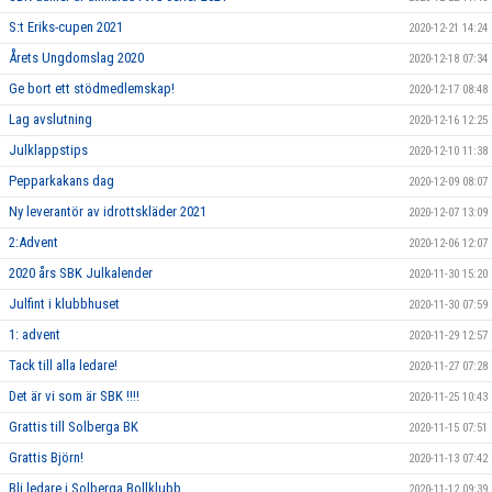
S:t Eriks-cupen 2021
2020-12-21 14:24
Årets Ungdomslag 2020
2020-12-18 07:34
Ge bort ett stödmedlemskap!
2020-12-17 08:48
Lag avslutning
2020-12-16 12:25
Julklappstips
2020-12-10 11:38
Pepparkakans dag
2020-12-09 08:07
Ny leverantör av idrottskläder 2021
2020-12-07 13:09
2:Advent
2020-12-06 12:07
2020 års SBK Julkalender
2020-11-30 15:20
Julfint i klubbhuset
2020-11-30 07:59
1: advent
2020-11-29 12:57
Tack till alla ledare!
2020-11-27 07:28
Det är vi som är SBK !!!!
2020-11-25 10:43
Grattis till Solberga BK
2020-11-15 07:51
Grattis Björn!
2020-11-13 07:42
Bli ledare i Solberga Bollklubb
2020-11-12 09:39