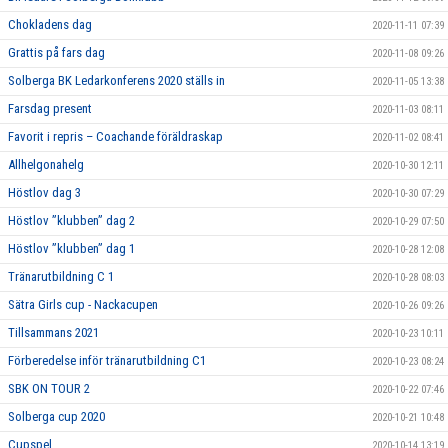
Chokladens dag
2020-11-11 07:39
Grattis på fars dag
2020-11-08 09:26
Solberga BK Ledarkonferens 2020 ställs in
2020-11-05 13:38
Farsdag present
2020-11-03 08:11
Favorit i repris – Coachande föräldraskap
2020-11-02 08:41
Allhelgonahelg
2020-10-30 12:11
Höstlov dag 3
2020-10-30 07:29
Höstlov ”klubben” dag 2
2020-10-29 07:50
Höstlov ”klubben” dag 1
2020-10-28 12:08
Tränarutbildning C 1
2020-10-28 08:03
Sätra Girls cup - Nackacupen
2020-10-26 09:26
Tillsammans 2021
2020-10-23 10:11
Förberedelse inför tränarutbildning C1
2020-10-23 08:24
SBK ON TOUR 2
2020-10-22 07:46
Solberga cup 2020
2020-10-21 10:48
Cupspel
2020-10-14 13:19