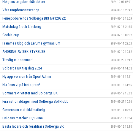
Helgens ungdomshändelser.
2024-10-07 07:01
Våra ungdomsansvariga
2024-09-16 21:47
Feriejobbare hos Solberga BK! &#129392;
2024-08-15 16:29
Matchdag 2 och Liseberg
2024-07-16 21:35
Gothia cup
2024-07-15 09:32
Framme i Gbg och Lerums gymnasium
2024-07-14 22:23
ÄNDRING AV SBK STYRELSE
2024-07-10 10:12
Trevlig midsommar!
2024-06-20 18:17
Solberga BK tjej dag 2024
2024-06-14 14:32
Ny app version från SportAdmin
2024-06-14 12:31
Nu finns vi på Instagram!
2024-06-13 14:55
Sommaraktiviteter med Solberga BK
2024-06-12 15:02
Fira nationaldagen med Solberga Bollklubb
2024-05-27 10:36
Gemensam matchklimathelg
2024-05-17 09:53
Helgens matcher 18/19 maj
2024-05-15 13:34
Bästa ledare och föräldrar i Solberga BK
2024-05-12 15:10