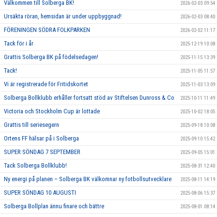
Välkommen till Solberga BK!
2026-02-03 09:54
Ursäkta röran, hemsidan är under uppbyggnad!
2026-02-03 08:40
FÖRENINGEN SÖDRA FOLKPARKEN
2026-02-02 11:17
Tack för i år
2025-12-19 10:08
Grattis Solberga BK på födelsedagen!
2025-11-15 13:39
Tack!
2025-11-05 11:57
Vi är registrerade för Fritidskortet
2025-11-03 13:09
Solberga Bollklubb erhåller fortsatt stöd av Stiftelsen Dunross & Co
2025-10-11 11:49
Victoria och Stockholm Cup är lottade
2025-10-02 18:05
Grattis till seriesegern
2025-09-18 10:08
Ortens FF hälsar på i Solberga
2025-09-10 15:42
SUPER SÖNDAG 7 SEPTEMBER
2025-09-05 15:01
Tack Solberga Bollklubb!
2025-08-31 12:40
Ny energi på planen – Solberga BK välkomnar ny fotbollsutvecklare
2025-08-11 14:19
SUPER SÖNDAG 10 AUGUSTI
2025-08-06 15:37
Solberga Bollplan ännu finare och bättre
2025-08-01 08:14