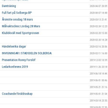
Damträning
2020-04-07 20:09
Full fart på Solberga BP
2020-04-07 14:48
Årsmöte onsdag 18 mars
2020-03-13 21:41
Målvaktsclinic Lördag 28 Mars
2020-02-24 12:23
Klubbkväll med Sportgrossen
2020-02-20 15:00
2020-02-20 14:28
Händelserika dagar
2020-02-16 20:06
INVIGNINGAR I STADSDELEN SOLBERGA.
2020-02-11 16:00
Presentation Ronny Forslöf
2019-12-03 10:39
Ledarkonferens 2019
2019-11-26 23:18
2019-06-18 14:44
2019-06-01 00:46
2019-05-21 21:16
Coachande föräldraskap
2019-05-01 21:54
2019-03-18 23:35
2019-03-05 22:35