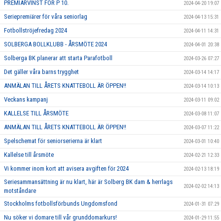
PREMIÄRVINST FÖR P 10.
2024-04-20 19:07
Seriepremiärer för våra seniorlag
2024-04-13 15:31
Fotbollströjefredag 2024
2024-04-11 14:31
SOLBERGA BOLLKLUBB - ÅRSMÖTE 2024
2024-04-01 20:38
Solberga BK planerar att starta Parafotboll
2024-03-26 07:27
Det gäller våra barns trygghet
2024-03-14 14:17
ANMÄLAN TILL ÅRETS KNATTEBOLL ÄR ÖPPEN!!
2024-03-14 10:13
Veckans kampanj
2024-03-11 09:02
KALLELSE TILL ÅRSMÖTE
2024-03-08 11:07
ANMÄLAN TILL ÅRETS KNATTEBOLL ÄR ÖPPEN!!
2024-03-07 11:22
Spelschemat för seniorserierna är klart
2024-03-01 10:40
Kallelse till årsmöte
2024-02-21 12:33
Vi kommer inom kort att avisera avgiften för 2024
2024-02-13 18:19
Seriesammansättning är nu klart, här är Solberg BK dam & herrlags
2024-02-02 14:13
motståndare
Stockholms fotbollsförbunds Ungdomsfond
2024-01-31 07:29
Nu söker vi domare till vår grunddomarkurs!
2024-01-29 11:55