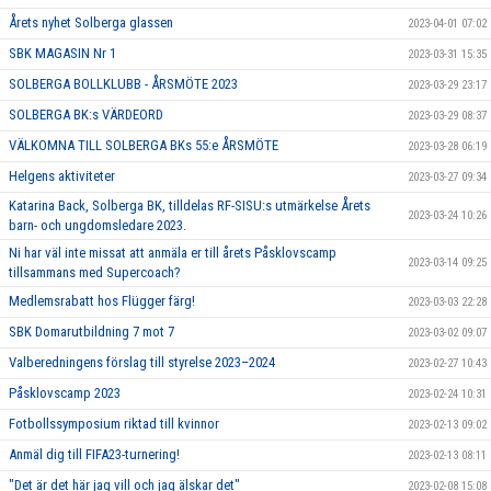
Årets nyhet Solberga glassen
2023-04-01 07:02
SBK MAGASIN Nr 1
2023-03-31 15:35
SOLBERGA BOLLKLUBB - ÅRSMÖTE 2023
2023-03-29 23:17
SOLBERGA BK:s VÄRDEORD
2023-03-29 08:37
VÄLKOMNA TILL SOLBERGA BKs 55:e ÅRSMÖTE
2023-03-28 06:19
Helgens aktiviteter
2023-03-27 09:34
Katarina Back, Solberga BK, tilldelas RF-SISU:s utmärkelse Årets
2023-03-24 10:26
barn- och ungdomsledare 2023.
Ni har väl inte missat att anmäla er till årets Påsklovscamp
2023-03-14 09:25
tillsammans med Supercoach?
Medlemsrabatt hos Flügger färg!
2023-03-03 22:28
SBK Domarutbildning 7 mot 7
2023-03-02 09:07
Valberedningens förslag till styrelse 2023–2024
2023-02-27 10:43
Påsklovscamp 2023
2023-02-24 10:31
Fotbollssymposium riktad till kvinnor
2023-02-13 09:02
Anmäl dig till FIFA23-turnering!
2023-02-13 08:11
"Det är det här jag vill och jag älskar det"
2023-02-08 15:08