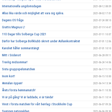
Internationella ungdomsdagen
2021-08-12 08:09
Allas lika värde och möjlighet att vara sig själva.
2021-08-02 17:01
Dagens OS fråga
2021-07-24 08:10
Grattis Magnus L!
2021-07-19 14:47
11O Dagar tills Solberga Cup 2021
2021-07-11 10:07
Därför har Solberga Bollklubb skrivit under Asllanikontraktet
2021-07-01 12:06
Kansliet håller sommarstängt
2021-07-01 10:10
Mitt i Söderort
2021-06-28 09:11
Trevlig midsommar!
2021-06-24 14:06
Sista gruppspelsmatchen
2021-06-17 11:19
Inom kort!
2021-06-15 10:00
Anmälan öppen!
2021-06-14 13:34
Årets första hemmamatch!
2021-06-11 10:35
Vi är på gång! Vi är laddade, vi är tända!
2021-06-11 10:14
Vinst i första matchen för vårt herrlag i Stockholm Cup
2021-06-07 09:26
Sveriges nationaldag
2021-06-06 09:30