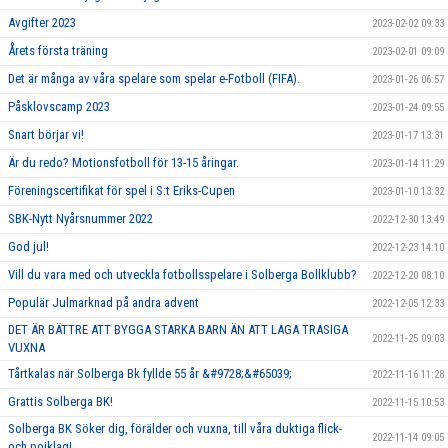
Avgifter 2023
2023-02-02 09:33
Årets första träning
2023-02-01 09:09
Det är många av våra spelare som spelar e-Fotboll (FIFA).
2023-01-26 06:57
Påsklovscamp 2023
2023-01-24 09:55
Snart börjar vi!
2023-01-17 13:31
Är du redo? Motionsfotboll för 13-15 åringar.
2023-01-14 11:29
Föreningscertifikat för spel i S:t Eriks-Cupen
2023-01-10 13:32
SBK-Nytt Nyårsnummer 2022
2022-12-30 13:49
God jul!
2022-12-23 14:10
Vill du vara med och utveckla fotbollsspelare i Solberga Bollklubb?
2022-12-20 08:10
Populär Julmarknad på andra advent
2022-12-05 12:33
DET ÄR BÄTTRE ATT BYGGA STARKA BARN ÄN ATT LAGA TRASIGA
2022-11-25 09:03
VUXNA
Tårtkalas när Solberga Bk fyllde 55 år &#9728;&#65039;
2022-11-16 11:28
Grattis Solberga BK!
2022-11-15 10:53
Solberga BK Söker dig, förälder och vuxna, till våra duktiga flick-
2022-11-14 09:05
och pojklag!