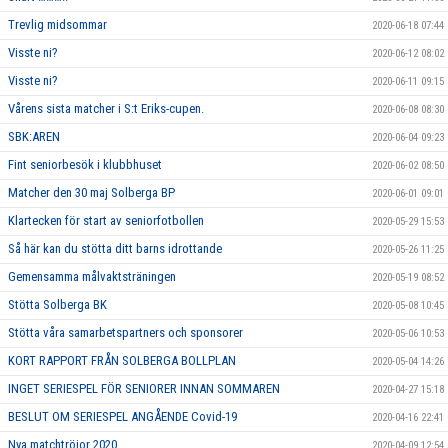
Trevlig midsommar
2020-06-18 07:44
Visste ni?
2020-06-12 08:02
Visste ni?
2020-06-11 09:15
Vårens sista matcher i S:t Eriks-cupen.
2020-06-08 08:30
SBK:AREN
2020-06-04 09:23
Fint seniorbesök i klubbhuset
2020-06-02 08:50
Matcher den 30 maj Solberga BP
2020-06-01 09:01
Klartecken för start av seniorfotbollen
2020-05-29 15:53
Så här kan du stötta ditt barns idrottande
2020-05-26 11:25
Gemensamma målvaktsträningen
2020-05-19 08:52
Stötta Solberga BK
2020-05-08 10:45
Stötta våra samarbetspartners och sponsorer
2020-05-06 10:53
KORT RAPPORT FRÅN SOLBERGA BOLLPLAN
2020-05-04 14:26
INGET SERIESPEL FÖR SENIORER INNAN SOMMAREN
2020-04-27 15:18
BESLUT OM SERIESPEL ANGÅENDE Covid-19
2020-04-16 22:41
Nya matchtröjor 2020
2020-04-09 12:54