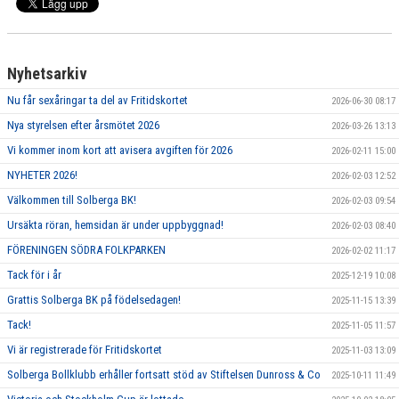
Nyhetsarkiv
Nu får sexåringar ta del av Fritidskortet
2026-06-30 08:17
Nya styrelsen efter årsmötet 2026
2026-03-26 13:13
Vi kommer inom kort att avisera avgiften för 2026
2026-02-11 15:00
NYHETER 2026!
2026-02-03 12:52
Välkommen till Solberga BK!
2026-02-03 09:54
Ursäkta röran, hemsidan är under uppbyggnad!
2026-02-03 08:40
FÖRENINGEN SÖDRA FOLKPARKEN
2026-02-02 11:17
Tack för i år
2025-12-19 10:08
Grattis Solberga BK på födelsedagen!
2025-11-15 13:39
Tack!
2025-11-05 11:57
Vi är registrerade för Fritidskortet
2025-11-03 13:09
Solberga Bollklubb erhåller fortsatt stöd av Stiftelsen Dunross & Co
2025-10-11 11:49