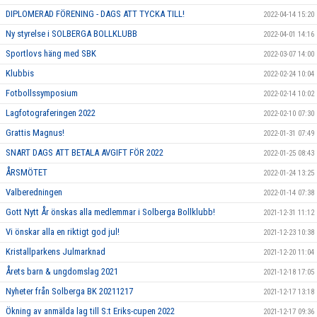
DIPLOMERAD FÖRENING - DAGS ATT TYCKA TILL!
2022-04-14 15:20
Ny styrelse i SOLBERGA BOLLKLUBB
2022-04-01 14:16
Sportlovs häng med SBK
2022-03-07 14:00
Klubbis
2022-02-24 10:04
Fotbollssymposium
2022-02-14 10:02
Lagfotograferingen 2022
2022-02-10 07:30
Grattis Magnus!
2022-01-31 07:49
SNART DAGS ATT BETALA AVGIFT FÖR 2022
2022-01-25 08:43
ÅRSMÖTET
2022-01-24 13:25
Valberedningen
2022-01-14 07:38
Gott Nytt År önskas alla medlemmar i Solberga Bollklubb!
2021-12-31 11:12
Vi önskar alla en riktigt god jul!
2021-12-23 10:38
Kristallparkens Julmarknad
2021-12-20 11:04
Årets barn & ungdomslag 2021
2021-12-18 17:05
Nyheter från Solberga BK 20211217
2021-12-17 13:18
Ökning av anmälda lag till S:t Eriks-cupen 2022
2021-12-17 09:36