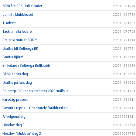
2020 års SBK Julkalender
2020-11-30 15:20
Julfint i klubbhuset
2020-11-30 07:59
1: advent
2020-11-29 12:57
Tack till alla ledare!
2020-11-27 07:28
Det är vi som är SBK !!!!
2020-11-25 10:43
Grattis till Solberga BK
2020-11-15 07:51
Grattis Björn!
2020-11-13 07:42
Bli ledare i Solberga Bollklubb
2020-11-12 09:39
Chokladens dag
2020-11-11 07:39
Grattis på fars dag
2020-11-08 09:26
Solberga BK Ledarkonferens 2020 ställs in
2020-11-05 13:38
Farsdag present
2020-11-03 08:11
Favorit i repris – Coachande föräldraskap
2020-11-02 08:41
Allhelgonahelg
2020-10-30 12:11
Höstlov dag 3
2020-10-30 07:29
Höstlov ”klubben” dag 2
2020-10-29 07:50