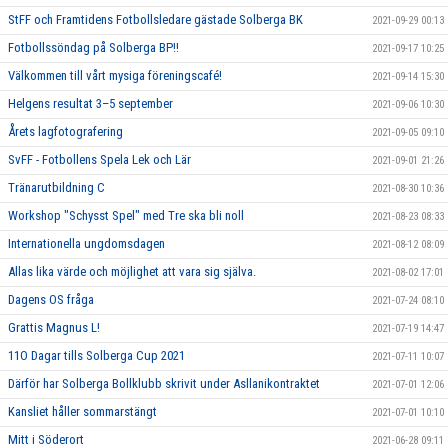
StFF och Framtidens Fotbollsledare gästade Solberga BK
2021-09-29 00:13
Fotbollssöndag på Solberga BP!!
2021-09-17 10:25
Välkommen till vårt mysiga föreningscafé!
2021-09-14 15:30
Helgens resultat 3–5 september
2021-09-06 10:30
Årets lagfotografering
2021-09-05 09:10
SvFF - Fotbollens Spela Lek och Lär
2021-09-01 21:26
Tränarutbildning C
2021-08-30 10:36
Workshop "Schysst Spel" med Tre ska bli noll
2021-08-23 08:33
Internationella ungdomsdagen
2021-08-12 08:09
Allas lika värde och möjlighet att vara sig själva.
2021-08-02 17:01
Dagens OS fråga
2021-07-24 08:10
Grattis Magnus L!
2021-07-19 14:47
11O Dagar tills Solberga Cup 2021
2021-07-11 10:07
Därför har Solberga Bollklubb skrivit under Asllanikontraktet
2021-07-01 12:06
Kansliet håller sommarstängt
2021-07-01 10:10
Mitt i Söderort
2021-06-28 09:11