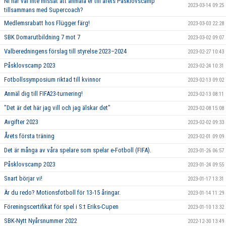
Ni har väl inte missat att anmäla er till årets Påsklovscamp
2023-03-14 09:25
tillsammans med Supercoach?
Medlemsrabatt hos Flügger färg!
2023-03-03 22:28
SBK Domarutbildning 7 mot 7
2023-03-02 09:07
Valberedningens förslag till styrelse 2023–2024
2023-02-27 10:43
Påsklovscamp 2023
2023-02-24 10:31
Fotbollssymposium riktad till kvinnor
2023-02-13 09:02
Anmäl dig till FIFA23-turnering!
2023-02-13 08:11
"Det är det här jag vill och jag älskar det"
2023-02-08 15:08
Avgifter 2023
2023-02-02 09:33
Årets första träning
2023-02-01 09:09
Det är många av våra spelare som spelar e-Fotboll (FIFA).
2023-01-26 06:57
Påsklovscamp 2023
2023-01-24 09:55
Snart börjar vi!
2023-01-17 13:31
Är du redo? Motionsfotboll för 13-15 åringar.
2023-01-14 11:29
Föreningscertifikat för spel i S:t Eriks-Cupen
2023-01-10 13:32
SBK-Nytt Nyårsnummer 2022
2022-12-30 13:49