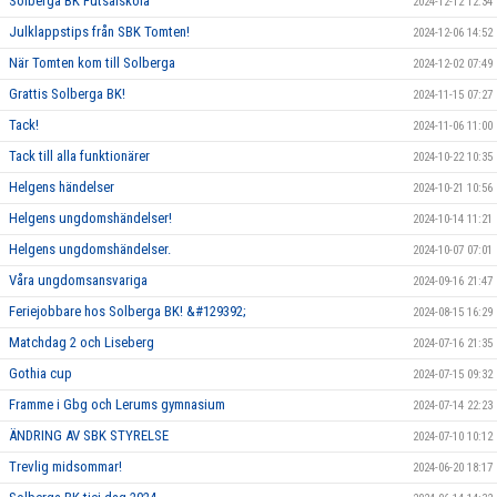
Solberga BK Futsalskola
2024-12-12 12:34
Julklappstips från SBK Tomten!
2024-12-06 14:52
När Tomten kom till Solberga
2024-12-02 07:49
Grattis Solberga BK!
2024-11-15 07:27
Tack!
2024-11-06 11:00
Tack till alla funktionärer
2024-10-22 10:35
Helgens händelser
2024-10-21 10:56
Helgens ungdomshändelser!
2024-10-14 11:21
Helgens ungdomshändelser.
2024-10-07 07:01
Våra ungdomsansvariga
2024-09-16 21:47
Feriejobbare hos Solberga BK! &#129392;
2024-08-15 16:29
Matchdag 2 och Liseberg
2024-07-16 21:35
Gothia cup
2024-07-15 09:32
Framme i Gbg och Lerums gymnasium
2024-07-14 22:23
ÄNDRING AV SBK STYRELSE
2024-07-10 10:12
Trevlig midsommar!
2024-06-20 18:17