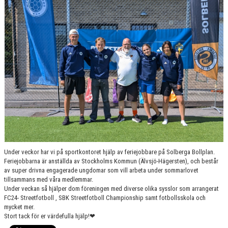
Under veckor har vi på sportkontoret hjälp av feriejobbare på Solberga Bollplan.
Feriejobbarna är anställda av Stockholms Kommun (Älvsjö-Hägersten), och består
av super drivna engagerade ungdomar som vill arbeta under sommarlovet
tillsammans med våra medlemmar.
Under veckan så hjälper dom föreningen med diverse olika sysslor som arrangerat
FC24- Streetfotboll , SBK Streetfotboll Championship samt fotbollsskola och
mycket mer.
Stort tack för er värdefulla hjälp!❤