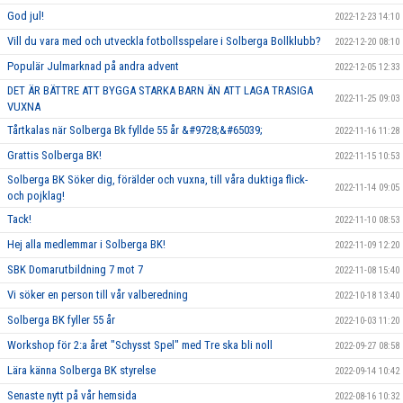
God jul!
2022-12-23 14:10
Vill du vara med och utveckla fotbollsspelare i Solberga Bollklubb?
2022-12-20 08:10
Populär Julmarknad på andra advent
2022-12-05 12:33
DET ÄR BÄTTRE ATT BYGGA STARKA BARN ÄN ATT LAGA TRASIGA
2022-11-25 09:03
VUXNA
Tårtkalas när Solberga Bk fyllde 55 år &#9728;&#65039;
2022-11-16 11:28
Grattis Solberga BK!
2022-11-15 10:53
Solberga BK Söker dig, förälder och vuxna, till våra duktiga flick-
2022-11-14 09:05
och pojklag!
Tack!
2022-11-10 08:53
Hej alla medlemmar i Solberga BK!
2022-11-09 12:20
SBK Domarutbildning 7 mot 7
2022-11-08 15:40
Vi söker en person till vår valberedning
2022-10-18 13:40
Solberga BK fyller 55 år
2022-10-03 11:20
Workshop för 2:a året "Schysst Spel" med Tre ska bli noll
2022-09-27 08:58
Lära känna Solberga BK styrelse
2022-09-14 10:42
Senaste nytt på vår hemsida
2022-08-16 10:32