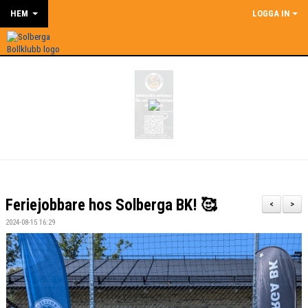
HEM
LOGGA IN
Feriejobbare hos Solberga BK! 🥰
<
>
2024-08-15 16:29