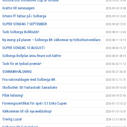
Victoria och Stockholm Cup är lottade
2025-10-02 18:05
Grattis till seriesegern
2025-09-18 10:08
Ortens FF hälsar på i Solberga
2025-09-10 15:42
SUPER SÖNDAG 7 SEPTEMBER
2025-09-05 15:01
Tack Solberga Bollklubb!
2025-08-31 12:40
Ny energi på planen – Solberga BK välkomnar ny fotbollsutvecklare
2025-08-11 14:19
SUPER SÖNDAG 10 AUGUSTI
2025-08-06 15:37
Solberga Bollplan ännu finare och bättre
2025-08-01 08:14
Tack för en lyckad premiär!
2025-06-02 11:15
SOMMARHÄLSNING
2025-05-27 20:24
Fira nationaldagen med Solberga BK
2025-05-12 11:31
Skolbollen: Ett Fantastiskt Samarbete
2025-05-09 10:03
Påsk hälsning!
2025-04-18 07:46
Föreningscertifikat för spel i S:t Eriks-Cupen
2025-01-13 10:22
Välkommen till vår nya webbshop!
2025-01-10 10:31
Trevlig Lucia!
2024-12-13 08:06