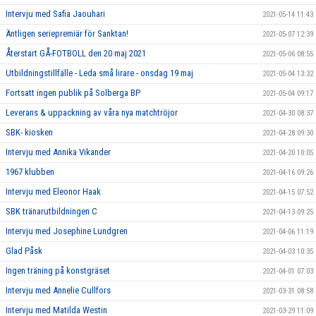
Intervju med Safia Jaouhari
2021-05-14 11:43
Äntligen seriepremiär för Sanktan!
2021-05-07 12:39
Återstart GÅ-FOTBOLL den 20 maj 2021
2021-05-06 08:55
Utbildningstillfälle - Leda små lirare - onsdag 19 maj
2021-05-04 13:32
Fortsatt ingen publik på Solberga BP
2021-05-04 09:17
Leverans & uppackning av våra nya matchtröjor
2021-04-30 08:37
SBK- kiosken
2021-04-28 09:30
Intervju med Annika Vikander
2021-04-20 10:05
1967 klubben
2021-04-16 09:26
Intervju med Eleonor Haak
2021-04-15 07:52
SBK tränarutbildningen C
2021-04-13 09:25
Intervju med Josephine Lundgren
2021-04-06 11:19
Glad Påsk
2021-04-03 10:35
Ingen träning på konstgräset
2021-04-01 07:03
Intervju med Annelie Cullfors
2021-03-31 08:58
Intervju med Matilda Westin
2021-03-29 11:09