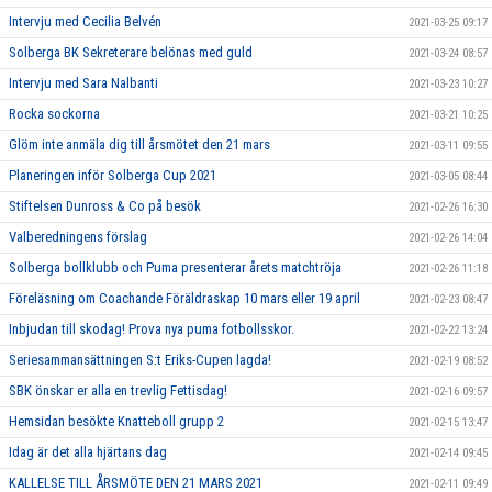
Intervju med Cecilia Belvén
2021-03-25 09:17
Solberga BK Sekreterare belönas med guld
2021-03-24 08:57
Intervju med Sara Nalbanti
2021-03-23 10:27
Rocka sockorna
2021-03-21 10:25
Glöm inte anmäla dig till årsmötet den 21 mars
2021-03-11 09:55
Planeringen inför Solberga Cup 2021
2021-03-05 08:44
Stiftelsen Dunross & Co på besök
2021-02-26 16:30
Valberedningens förslag
2021-02-26 14:04
Solberga bollklubb och Puma presenterar årets matchtröja
2021-02-26 11:18
Föreläsning om Coachande Föräldraskap 10 mars eller 19 april
2021-02-23 08:47
Inbjudan till skodag! Prova nya puma fotbollsskor.
2021-02-22 13:24
Seriesammansättningen S:t Eriks-Cupen lagda!
2021-02-19 08:52
SBK önskar er alla en trevlig Fettisdag!
2021-02-16 09:57
Hemsidan besökte Knatteboll grupp 2
2021-02-15 13:47
Idag är det alla hjärtans dag
2021-02-14 09:45
KALLELSE TILL ÅRSMÖTE DEN 21 MARS 2021
2021-02-11 09:49