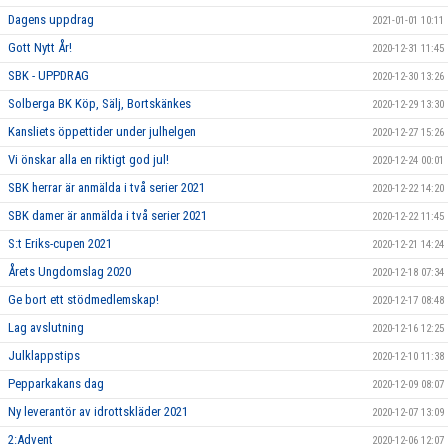
Dagens uppdrag
2021-01-01 10:11
Gott Nytt År!
2020-12-31 11:45
SBK - UPPDRAG
2020-12-30 13:26
Solberga BK Köp, Sälj, Bortskänkes
2020-12-29 13:30
Kansliets öppettider under julhelgen
2020-12-27 15:26
Vi önskar alla en riktigt god jul!
2020-12-24 00:01
SBK herrar är anmälda i två serier 2021
2020-12-22 14:20
SBK damer är anmälda i två serier 2021
2020-12-22 11:45
S:t Eriks-cupen 2021
2020-12-21 14:24
Årets Ungdomslag 2020
2020-12-18 07:34
Ge bort ett stödmedlemskap!
2020-12-17 08:48
Lag avslutning
2020-12-16 12:25
Julklappstips
2020-12-10 11:38
Pepparkakans dag
2020-12-09 08:07
Ny leverantör av idrottskläder 2021
2020-12-07 13:09
2:Advent
2020-12-06 12:07