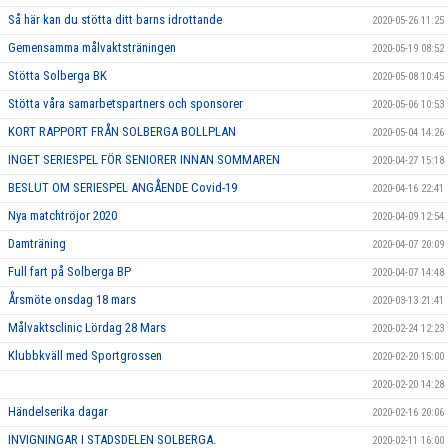
Så här kan du stötta ditt barns idrottande
2020-05-26 11:25
Gemensamma målvaktsträningen
2020-05-19 08:52
Stötta Solberga BK
2020-05-08 10:45
Stötta våra samarbetspartners och sponsorer
2020-05-06 10:53
KORT RAPPORT FRÅN SOLBERGA BOLLPLAN
2020-05-04 14:26
INGET SERIESPEL FÖR SENIORER INNAN SOMMAREN
2020-04-27 15:18
BESLUT OM SERIESPEL ANGÅENDE Covid-19
2020-04-16 22:41
Nya matchtröjor 2020
2020-04-09 12:54
Damträning
2020-04-07 20:09
Full fart på Solberga BP
2020-04-07 14:48
Årsmöte onsdag 18 mars
2020-03-13 21:41
Målvaktsclinic Lördag 28 Mars
2020-02-24 12:23
Klubbkväll med Sportgrossen
2020-02-20 15:00
2020-02-20 14:28
Händelserika dagar
2020-02-16 20:06
INVIGNINGAR I STADSDELEN SOLBERGA.
2020-02-11 16:00