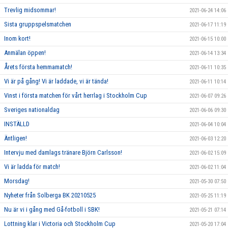
Trevlig midsommar!
2021-06-24 14:06
Sista gruppspelsmatchen
2021-06-17 11:19
Inom kort!
2021-06-15 10:00
Anmälan öppen!
2021-06-14 13:34
Årets första hemmamatch!
2021-06-11 10:35
Vi är på gång! Vi är laddade, vi är tända!
2021-06-11 10:14
Vinst i första matchen för vårt herrlag i Stockholm Cup
2021-06-07 09:26
Sveriges nationaldag
2021-06-06 09:30
INSTÄLLD
2021-06-04 10:04
Äntligen!
2021-06-03 12:20
Intervju med damlags tränare Björn Carlsson!
2021-06-02 15:09
Vi är ladda för match!
2021-06-02 11:04
Morsdag!
2021-05-30 07:50
Nyheter från Solberga BK 20210525
2021-05-25 11:19
Nu är vi i gång med Gå-fotboll i SBK!
2021-05-21 07:14
Lottning klar i Victoria och Stockholm Cup
2021-05-20 17:04