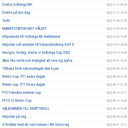
Grattis Solberga BK!
2023-11-15 04:56
Grattis på fars dag
2023-11-12 10:25
Tack!
2023-11-04 17:05
MANIFESTATION MOT VÅLDET
2023-10-29 09:02
Erbjudande till Solberga BK medlemmar
2023-10-25 19:40
Inbjudan och anmälan till tränarutbildning SvFF D
2023-10-15 20:28
Imorgon, lördag, startar vi Solberga Cup 2023
2023-10-13 18:06
Allas lika värde och möjlighet att vara sig själva.
2023-07-31 16:07
Tillbaka blick nationaldagen den 6 juni
2023-06-20 10:33
Rimbo Cup: P11 andra dagen
2023-06-18 21:54
Rimbo cup: P11 första dagen
2023-06-17 21:28
P13 Fisksätra sommar cup
2023-06-16 10:17
P(11)-12 Rimbo Cup
2023-06-15 10:46
VÄLKOMMEN TILL KNATTEBOLL
2023-06-14 10:34
Inbjudan på väg ......
2023-06-09 14:06
6 fördelar med att vara tränare i ditt barns lag
2023-06-01 10:11