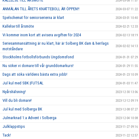
KALLELSE TILL ÅRSMÖTE
2024-03-08 11:07
ANMÄLAN TILL ÅRETS KNATTEBOLL ÄR ÖPPEN!!
2024-03-07 11:22
Spelschemat för seniorserierna är klart
2024-03-01 10:40
Kallelse till årsmöte
2024-02-21 12:33
Vi kommer inom kort att avisera avgiften för 2024
2024-02-13 18:19
Seriesammansättning är nu klart, här är Solberg BK dam & herrlags
2024-02-02 14:13
motståndare
Stockholms fotbollsförbunds Ungdomsfond
2024-01-31 07:29
Nu söker vi domare till vår grunddomarkurs!
2024-01-29 11:55
Dags att söka världens bästa extra jobb!
2024-01-23 10:09
Jul kul med SBK |FUTSAL
2024-01-03 11:47
Nyårshälsning!
2023-12-30 13:06
Vill du bli domare!
2023-12-12 09:19
Jul kul med Solberga BK
2023-12-08 07:27
Julmarknad 1:a Advent i Solberga
2023-12-04 10:08
Julklappstips
2023-11-27 09:16
Tack!
2023-11-22 12:57