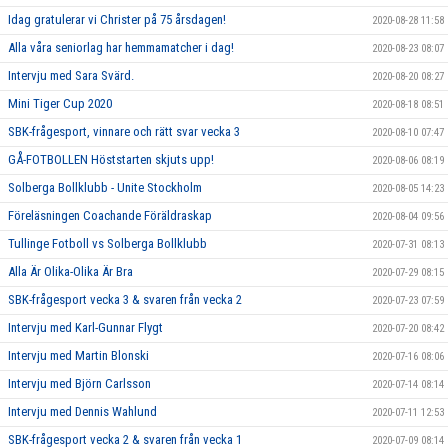
Idag gratulerar vi Christer på 75 årsdagen!
2020-08-28 11:58
Alla våra seniorlag har hemmamatcher i dag!
2020-08-23 08:07
Intervju med Sara Svärd.
2020-08-20 08:27
Mini Tiger Cup 2020
2020-08-18 08:51
SBK-frågesport, vinnare och rätt svar vecka 3
2020-08-10 07:47
GÅ-FOTBOLLEN Höststarten skjuts upp!
2020-08-06 08:19
Solberga Bollklubb - Unite Stockholm
2020-08-05 14:23
Föreläsningen Coachande Föräldraskap
2020-08-04 09:56
Tullinge Fotboll vs Solberga Bollklubb
2020-07-31 08:13
Alla Är Olika-Olika Är Bra
2020-07-29 08:15
SBK-frågesport vecka 3 & svaren från vecka 2
2020-07-23 07:59
Intervju med Karl-Gunnar Flygt
2020-07-20 08:42
Intervju med Martin Blonski
2020-07-16 08:06
Intervju med Björn Carlsson
2020-07-14 08:14
Intervju med Dennis Wahlund
2020-07-11 12:53
SBK-frågesport vecka 2 & svaren från vecka 1
2020-07-09 08:14