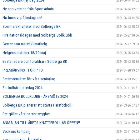
Solberga BK tjej dag 2024
2024-06-14 14:32
Ny app version från SportAdmin
2024-06-14 12:31
Nu finns vi på Instagram!
2024-06-13 14:55
Sommaraktiviteter med Solberga BK
2024-06-12 15:02
Fira nationaldagen med Solberga Bollklubb
2024-05-27 10:36
Gemensam matchklimathelg
2024-05-17 09:53
Helgens matcher 18/19 maj
2024-05-15 13:34
Bästa ledare och föräldrar i Solberga BK
2024-05-12 15:10
PREMIÄRVINST FÖR P 10.
2024-04-20 19:07
Seriepremiärer för våra seniorlag
2024-04-13 15:31
Fotbollströjefredag 2024
2024-04-11 14:31
SOLBERGA BOLLKLUBB - ÅRSMÖTE 2024
2024-04-01 20:38
Solberga BK planerar att starta Parafotboll
2024-03-26 07:27
Det gäller våra barns trygghet
2024-03-14 14:17
ANMÄLAN TILL ÅRETS KNATTEBOLL ÄR ÖPPEN!!
2024-03-14 10:13
Veckans kampanj
2024-03-11 09:02