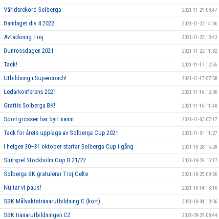
Världsrekord Solberga
2021-11-29 08:47
Damlaget div 4 2022
2021-11-22 14:36
Avtackning Troj
2021-11-22 13:43
Dunrossdagen 2021
2021-11-22 11:32
Tack!
2021-11-17 12:55
Utbildning i Supercoach!
2021-11-17 07:58
Ledarkonferens 2021
2021-11-16 12:30
Grattis Solberga BK!
2021-11-16 11:48
Sportgrossen har bytt namn.
2021-11-03 07:17
Tack för årets upplaga av Solberga Cup 2021
2021-11-01 11:27
I helgen 30–31 oktober startar Solberga Cup i gång
2021-10-28 15:28
Slutspel Stockholm Cup B 21/22
2021-10-26 15:17
Solberga BK gratulerar Troj Celte
2021-10-25 09:26
Nu tar vi paus!
2021-10-14 13:10
SBK Målvaktstränarutbildning C (kort)
2021-10-04 10:36
SBK tränarutbildningen C2
2021-09-29 08:44