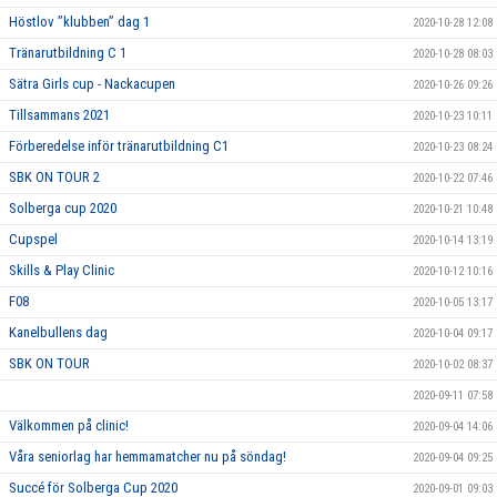
Höstlov ”klubben” dag 1
2020-10-28 12:08
Tränarutbildning C 1
2020-10-28 08:03
Sätra Girls cup - Nackacupen
2020-10-26 09:26
Tillsammans 2021
2020-10-23 10:11
Förberedelse inför tränarutbildning C1
2020-10-23 08:24
SBK ON TOUR 2
2020-10-22 07:46
Solberga cup 2020
2020-10-21 10:48
Cupspel
2020-10-14 13:19
Skills & Play Clinic
2020-10-12 10:16
F08
2020-10-05 13:17
Kanelbullens dag
2020-10-04 09:17
SBK ON TOUR
2020-10-02 08:37
2020-09-11 07:58
Välkommen på clinic!
2020-09-04 14:06
Våra seniorlag har hemmamatcher nu på söndag!
2020-09-04 09:25
Succé för Solberga Cup 2020
2020-09-01 09:03