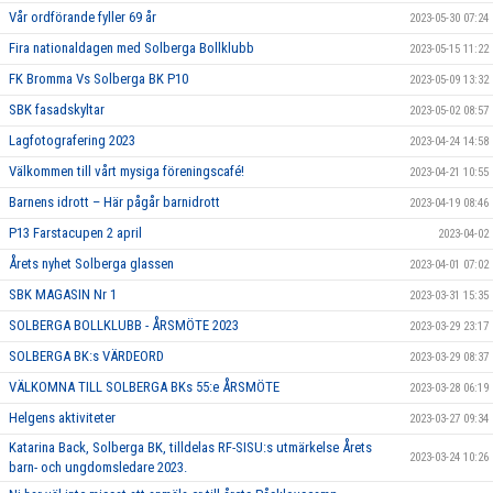
Vår ordförande fyller 69 år
2023-05-30 07:24
Fira nationaldagen med Solberga Bollklubb
2023-05-15 11:22
FK Bromma Vs Solberga BK P10
2023-05-09 13:32
SBK fasadskyltar
2023-05-02 08:57
Lagfotografering 2023
2023-04-24 14:58
Välkommen till vårt mysiga föreningscafé!
2023-04-21 10:55
Barnens idrott – Här pågår barnidrott
2023-04-19 08:46
P13 Farstacupen 2 april
2023-04-02
Årets nyhet Solberga glassen
2023-04-01 07:02
SBK MAGASIN Nr 1
2023-03-31 15:35
SOLBERGA BOLLKLUBB - ÅRSMÖTE 2023
2023-03-29 23:17
SOLBERGA BK:s VÄRDEORD
2023-03-29 08:37
VÄLKOMNA TILL SOLBERGA BKs 55:e ÅRSMÖTE
2023-03-28 06:19
Helgens aktiviteter
2023-03-27 09:34
Katarina Back, Solberga BK, tilldelas RF-SISU:s utmärkelse Årets
2023-03-24 10:26
barn- och ungdomsledare 2023.