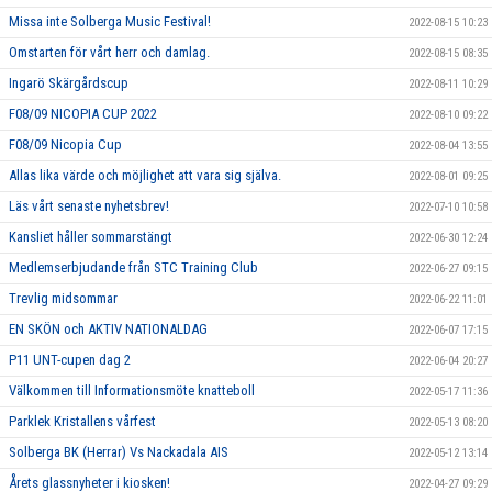
Missa inte Solberga Music Festival!
2022-08-15 10:23
Omstarten för vårt herr och damlag.
2022-08-15 08:35
Ingarö Skärgårdscup
2022-08-11 10:29
F08/09 NICOPIA CUP 2022
2022-08-10 09:22
F08/09 Nicopia Cup
2022-08-04 13:55
Allas lika värde och möjlighet att vara sig själva.
2022-08-01 09:25
Läs vårt senaste nyhetsbrev!
2022-07-10 10:58
Kansliet håller sommarstängt
2022-06-30 12:24
Medlemserbjudande från STC Training Club
2022-06-27 09:15
Trevlig midsommar
2022-06-22 11:01
EN SKÖN och AKTIV NATIONALDAG
2022-06-07 17:15
P11 UNT-cupen dag 2
2022-06-04 20:27
Välkommen till Informationsmöte knatteboll
2022-05-17 11:36
Parklek Kristallens vårfest
2022-05-13 08:20
Solberga BK (Herrar) Vs Nackadala AIS
2022-05-12 13:14
Årets glassnyheter i kiosken!
2022-04-27 09:29