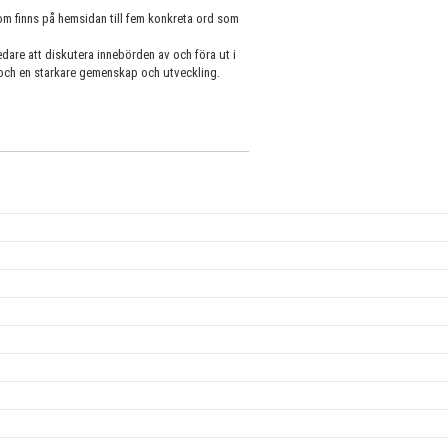
om finns på hemsidan till fem konkreta ord som
edare att diskutera innebörden av och föra ut i
dje och en starkare gemenskap och utveckling.