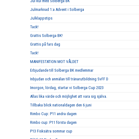
Jul kul med Solberga BK
Julmarknad 1:a Advent i Solberga
Julklappstips
Tack!
Grattis Solberga BK!
Grattis på fars dag
Tack!
MANIFESTATION MOT VÅLDET
Erbjudande till Solberga BK medlemmar
Inbjudan och anmälan till tränarutbildning SvFF D
Imorgon, lördag, startar vi Solberga Cup 2023
Allas lika värde och möjlighet att vara sig själva.
Tillbaka blick nationaldagen den 6 juni
Rimbo Cup: P11 andra dagen
Rimbo cup: P11 första dagen
P13 Fisksätra sommar cup