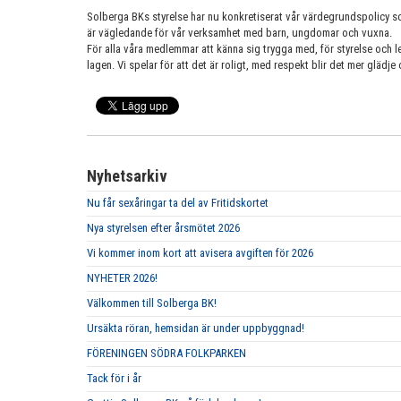
Solberga BKs styrelse har nu konkretiserat vår värdegrundspolicy s
är vägledande för vår verksamhet med barn, ungdomar och vuxna.
För alla våra medlemmar att känna sig trygga med, för styrelse och l
lagen. Vi spelar för att det är roligt, med respekt blir det mer glä
Nyhetsarkiv
Nu får sexåringar ta del av Fritidskortet
Nya styrelsen efter årsmötet 2026
Vi kommer inom kort att avisera avgiften för 2026
NYHETER 2026!
Välkommen till Solberga BK!
Ursäkta röran, hemsidan är under uppbyggnad!
FÖRENINGEN SÖDRA FOLKPARKEN
Tack för i år