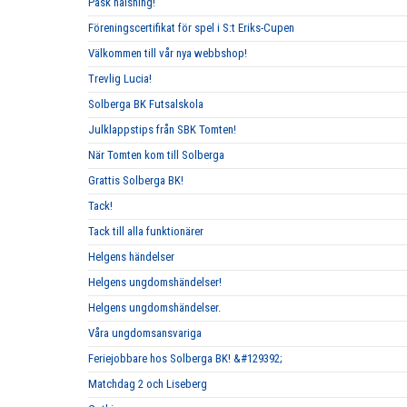
Påsk hälsning!
Föreningscertifikat för spel i S:t Eriks-Cupen
Välkommen till vår nya webbshop!
Trevlig Lucia!
Solberga BK Futsalskola
Julklappstips från SBK Tomten!
När Tomten kom till Solberga
Grattis Solberga BK!
Tack!
Tack till alla funktionärer
Helgens händelser
Helgens ungdomshändelser!
Helgens ungdomshändelser.
Våra ungdomsansvariga
Feriejobbare hos Solberga BK! &#129392;
Matchdag 2 och Liseberg