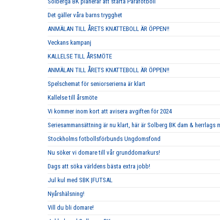
Solberga BK planerar att starta Parafotboll
Det gäller våra barns trygghet
ANMÄLAN TILL ÅRETS KNATTEBOLL ÄR ÖPPEN!!
Veckans kampanj
KALLELSE TILL ÅRSMÖTE
ANMÄLAN TILL ÅRETS KNATTEBOLL ÄR ÖPPEN!!
Spelschemat för seniorserierna är klart
Kallelse till årsmöte
Vi kommer inom kort att avisera avgiften för 2024
Seriesammansättning är nu klart, här är Solberg BK dam & herrlags
Stockholms fotbollsförbunds Ungdomsfond
Nu söker vi domare till vår grunddomarkurs!
Dags att söka världens bästa extra jobb!
Jul kul med SBK |FUTSAL
Nyårshälsning!
Vill du bli domare!