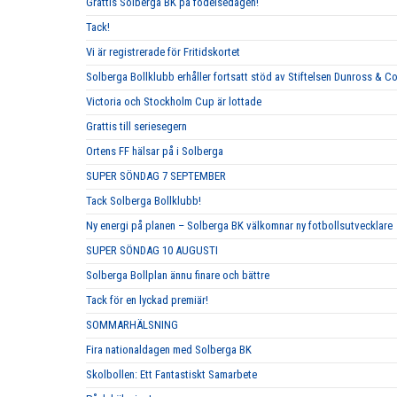
Grattis Solberga BK på födelsedagen!
Tack!
Vi är registrerade för Fritidskortet
Solberga Bollklubb erhåller fortsatt stöd av Stiftelsen Dunross & C
Victoria och Stockholm Cup är lottade
Grattis till seriesegern
Ortens FF hälsar på i Solberga
SUPER SÖNDAG 7 SEPTEMBER
Tack Solberga Bollklubb!
Ny energi på planen – Solberga BK välkomnar ny fotbollsutvecklare
SUPER SÖNDAG 10 AUGUSTI
Solberga Bollplan ännu finare och bättre
Tack för en lyckad premiär!
SOMMARHÄLSNING
Fira nationaldagen med Solberga BK
Skolbollen: Ett Fantastiskt Samarbete