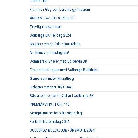
Gothia cup
Framme i Gbg och Lerums gymnasium
ÄNDRING AV SBK STYRELSE
Trevlig midsommar!
Solberga BK tjej dag 2024
Ny app version från SportAdmin
Nu finns vi på Instagram!
Sommaraktiviteter med Solberga BK
Fira nationaldagen med Solberga Bollklubb
Gemensam matchklimathelg
Helgens matcher 18/19 maj
Bästa ledare och föräldrar i Solberga BK
PREMIÄRVINST FÖR P 10.
Seriepremiärer för våra seniorlag
Fotbollströjefredag 2024
SOLBERGA BOLLKLUBB - ÅRSMÖTE 2024